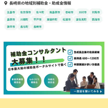
長崎県の地域別補助金・助成金情報
五島市
佐世保市
佐々町
南島原市
壱岐市
大村市
対馬市
島原市
川棚町
平戸市
東彼杵町
松浦市
波佐見町
西海市
諫早市
長与町
長崎市