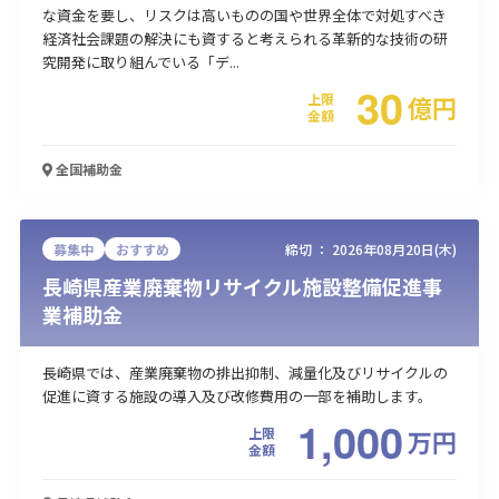
な資金を要し、リスクは高いものの国や世界全体で対処すべき
経済社会課題の解決にも資すると考えられる革新的な技術の研
究開発に取り組んでいる「デ...
30
上限
億
円
金額
全国
補助金
募集中
おすすめ
締切 ：
2026年08月20日(木)
長崎県産業廃棄物リサイクル施設整備促進事
業補助金
長崎県では、産業廃棄物の排出抑制、減量化及びリサイクルの
促進に資する施設の導入及び改修費用の一部を補助します。
1,000
上限
万
円
金額