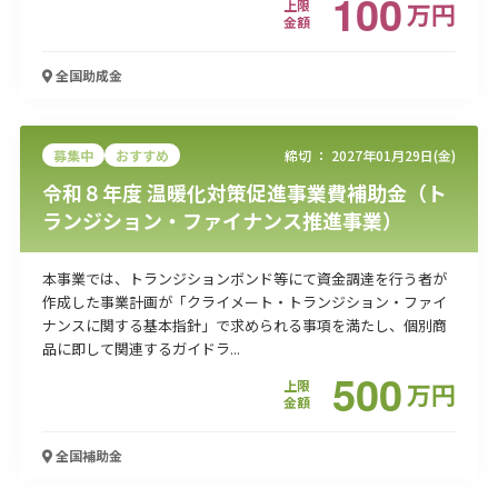
100
上限
万
円
金額
全国
助成金
募集中
おすすめ
締切 ：
2027年01月29日(金)
令和８年度 温暖化対策促進事業費補助金（ト
ランジション・ファイナンス推進事業）
本事業では、トランジションボンド等にて資金調達を行う者が
作成した事業計画が「クライメート・トランジション・ファイ
ナンスに関する基本指針」で求められる事項を満たし、個別商
品に即して関連するガイドラ...
500
上限
万
円
金額
全国
補助金