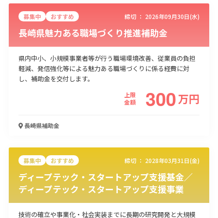
募集中
おすすめ
締切 ：
2026年09月30日(水)
長崎県魅力ある職場づくり推進補助金
県内中小、小規模事業者等が行う職場環境改善、従業員の負担
軽減、発信強化等による魅力ある職場づくりに係る経費に対
し、補助金を交付します。
300
上限
万
円
金額
長崎県
補助金
募集中
おすすめ
締切 ：
2028年03月31日(金)
ディープテック・スタートアップ支援基金／
ディープテック・スタートアップ支援事業
技術の確立や事業化・社会実装までに長期の研究開発と大規模