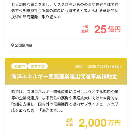
と大規模な資金を要し、リスクは高いものの国や世界全体で対
使い道
処すべき経済社会課題の解決にも資すると考えられる革新的な
技術の研究開発に取り組んで...
経営改善・経営強化
販路拡大
海外展開
設備投資
IT導入
25
上限
億
円
人材採用・雇用
人材育成・福利厚生
特許・知的財産
金額
起業・創業
事業承継
災害・被災者支援
コロナ関連
環境・省エネ
テレワーク
全国
補助金
募集中
おすすめ
締切 ：
2026年08月14日(金)
海洋エネルギー関連産業進出促進事業補助金
受付中のみ
県では、海洋エネルギー関連産業に進出しようとする県内企業
等の企業間連携による受注の獲得や販路拡大に向けた自発的な
取組を支援し、国内外の需要獲得と県内サプライチェーンの形
成を図るため、「海洋エネル...
2,000
検索
上限
万
円
金額