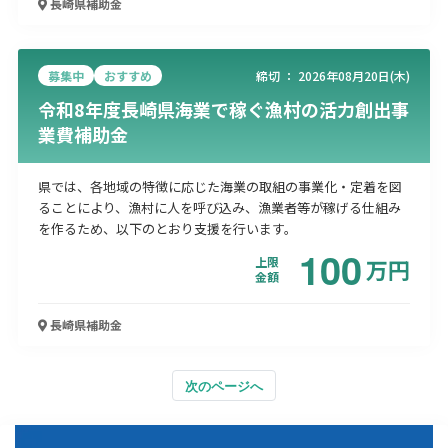
長崎県
補助金
募集中
おすすめ
締切 ：
2026年08月20日(木)
令和8年度長崎県海業で稼ぐ漁村の活力創出事
業費補助金
県では、各地域の特徴に応じた海業の取組の事業化・定着を図
ることにより、漁村に人を呼び込み、漁業者等が稼げる仕組み
を作るため、以下のとおり支援を行います。
100
上限
万
円
金額
長崎県
補助金
次のページへ