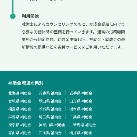
利用開始
社労士によるカウンセリングのもと、助成金受給に向けて
必要な労務体制の整備を行っていきます。通常の労務顧問
業務から規定作成、助成金申請代行、補助金・助成金の最
新情報の提供などを各種サービスをご利用いただけます。
補助金 都道府県別
北海道 補助金
青森県 補助金
岩手県 補助金
宮城県 補助金
秋田県 補助金
山形県 補助金
福島県 補助金
茨城県 補助金
栃木県 補助金
群馬県 補助金
埼玉県 補助金
千葉県 補助金
東京都 補助金
神奈川県 補助金
新潟県 補助金
富山県 補助金
石川県 補助金
福井県 補助金