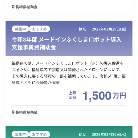
長崎県
補助金
募集中
おすすめ
締切 ：
2027年01月29日(金)
令和8年度 メードインふくしまロボット導入
支援事業費補助金
福島県では、メードインふくしまロボット（※）の導入促進を
図るため、福島県内で製造又は開発されたドローンについて、
その導入に要する経費の一部を補助しています。令和6年度、福
島県とともに長崎県が国家...
1,500
上限
万
円
金額
長崎県
補助金
募集中
おすすめ
締切 ：
2026年08月20日(木)