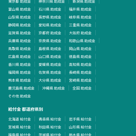
東京都 助成金
神奈川県 助成金
新潟県 助成金
富山県 助成金
石川県 助成金
福井県 助成金
山梨県 助成金
長野県 助成金
岐阜県 助成金
静岡県 助成金
愛知県 助成金
三重県 助成金
滋賀県 助成金
京都府 助成金
大阪府 助成金
兵庫県 助成金
奈良県 助成金
和歌山県 助成金
鳥取県 助成金
島根県 助成金
岡山県 助成金
広島県 助成金
山口県 助成金
徳島県 助成金
香川県 助成金
愛媛県 助成金
高知県 助成金
福岡県 助成金
佐賀県 助成金
長崎県 助成金
熊本県 助成金
大分県 助成金
宮崎県 助成金
鹿児島県 助成金
沖縄県 助成金
全国 助成金
その他 助成金
給付金 都道府県別
北海道 給付金
青森県 給付金
岩手県 給付金
宮城県 給付金
秋田県 給付金
山形県 給付金
福島県 給付金
茨城県 給付金
栃木県 給付金