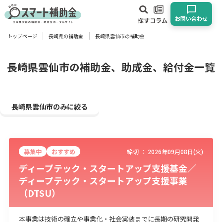
お問い合わせ
探す
コラム
トップページ
長崎県の補助金
長崎県雲仙市の補助金
対象
企業
団体
個人
その他
長崎県雲仙市の補助金、助成金、給付金一覧
エリア
長崎県雲仙市のみに絞る
募集中
おすすめ
締切 ：
2026年09月08日(火)
業種
ディープテック・スタートアップ支援基金／
ディープテック・スタートアップ支援事業
物流・運輸業
製造業
情報通信業
卸売･小売業
飲食業
（DTSU）
建設･不動産業
サービス業
医療･福祉
農業･林業
漁業
宿泊･旅館業
その他
本事業は技術の確立や事業化・社会実装までに長期の研究開発