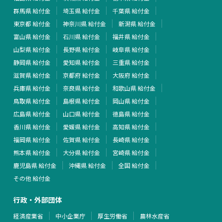
群馬県 給付金
埼玉県 給付金
千葉県 給付金
東京都 給付金
神奈川県 給付金
新潟県 給付金
富山県 給付金
石川県 給付金
福井県 給付金
山梨県 給付金
長野県 給付金
岐阜県 給付金
静岡県 給付金
愛知県 給付金
三重県 給付金
滋賀県 給付金
京都府 給付金
大阪府 給付金
兵庫県 給付金
奈良県 給付金
和歌山県 給付金
鳥取県 給付金
島根県 給付金
岡山県 給付金
広島県 給付金
山口県 給付金
徳島県 給付金
香川県 給付金
愛媛県 給付金
高知県 給付金
福岡県 給付金
佐賀県 給付金
長崎県 給付金
熊本県 給付金
大分県 給付金
宮崎県 給付金
鹿児島県 給付金
沖縄県 給付金
全国 給付金
その他 給付金
行政・外部団体
経済産業省
中小企業庁
厚生労働省
農林水産省