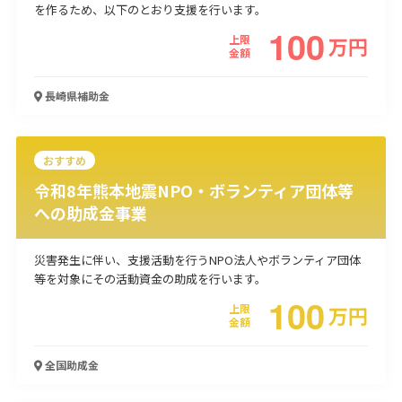
を作るため、以下のとおり支援を行います。
使い道
100
上限
万
円
金額
経営改善・経営強化
販路拡大
海外展開
設備投資
IT導入
人材採用・雇用
人材育成・福利厚生
特許・知的財産
長崎県
補助金
起業・創業
事業承継
災害・被災者支援
コロナ関連
環境・省エネ
テレワーク
おすすめ
令和8年熊本地震NPO・ボランティア団体等
への助成金事業
災害発生に伴い、支援活動を行うNPO法人やボランティア団体
受付中のみ
等を対象にその活動資金の助成を行います。
100
上限
万
円
金額
検索
全国
助成金