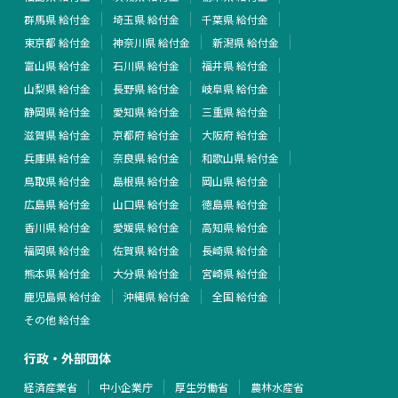
群馬県 給付金
埼玉県 給付金
千葉県 給付金
東京都 給付金
神奈川県 給付金
新潟県 給付金
富山県 給付金
石川県 給付金
福井県 給付金
山梨県 給付金
長野県 給付金
岐阜県 給付金
静岡県 給付金
愛知県 給付金
三重県 給付金
滋賀県 給付金
京都府 給付金
大阪府 給付金
兵庫県 給付金
奈良県 給付金
和歌山県 給付金
鳥取県 給付金
島根県 給付金
岡山県 給付金
広島県 給付金
山口県 給付金
徳島県 給付金
香川県 給付金
愛媛県 給付金
高知県 給付金
福岡県 給付金
佐賀県 給付金
長崎県 給付金
熊本県 給付金
大分県 給付金
宮崎県 給付金
鹿児島県 給付金
沖縄県 給付金
全国 給付金
その他 給付金
行政・外部団体
経済産業省
中小企業庁
厚生労働省
農林水産省