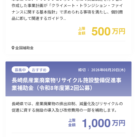
作成した事業計画が「クライメート・トランジション・ファイ
ナンスに関する基本指針」で求められる事項を満たし、個別商
品に即して関連するガイドラ...
500
上限
万
円
金額
全国
補助金
募集中
おすすめ
締切 ：
2026年08月20日(木)
長崎県産業廃棄物リサイクル施設整備促進事
業補助金（令和8年度第2回公募）
長崎県では、産業廃棄物の排出抑制、減量化及びリサイクルの
促進に資する施設の導入及び改修費用の一部を補助します。
1,000
上限
万
円
金額