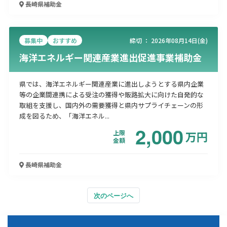
長崎県
補助金
募集中
おすすめ
締切 ：
2026年08月14日(金)
海洋エネルギー関連産業進出促進事業補助金
県では、海洋エネルギー関連産業に進出しようとする県内企業
等の企業間連携による受注の獲得や販路拡大に向けた自発的な
取組を支援し、国内外の需要獲得と県内サプライチェーンの形
成を図るため、「海洋エネル...
2,000
上限
万
円
金額
長崎県
補助金
次のページへ