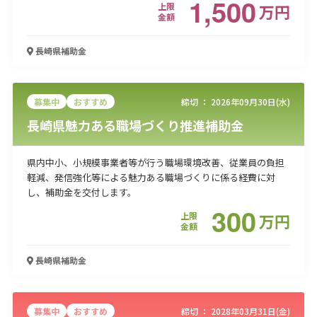
1,500
上限
万
円
金額
長崎県
補助金
募集中
おすすめ
締切 ：
2026年09月30日(水)
長崎県魅力ある職場づくり推進補助金
県内中小、小規模事業者等が行う職場環境改善、従業員の負担
軽減、発信強化等による魅力ある職場づくりに係る経費に対
し、補助金を交付します。
300
上限
万
円
金額
長崎県
補助金
募集中
おすすめ
締切 ：
2028年03月31日(金)