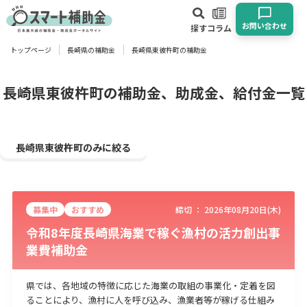
お問い合わせ
探す
コラム
トップページ
長崎県の補助金
長崎県東彼杵町の補助金
対象
企業
団体
個人
その他
長崎県東彼杵町の補助金、助成金、給付金一覧
エリア
長崎県東彼杵町のみに絞る
募集中
おすすめ
締切 ：
2026年08月20日(木)
業種
令和8年度長崎県海業で稼ぐ漁村の活力創出事
業費補助金
物流・運輸業
製造業
情報通信業
卸売･小売業
飲食業
建設･不動産業
サービス業
医療･福祉
農業･林業
漁業
県では、各地域の特徴に応じた海業の取組の事業化・定着を図
宿泊･旅館業
その他
ることにより、漁村に人を呼び込み、漁業者等が稼げる仕組み