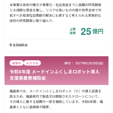
本事業は技術の確立や事業化・社会実装までに長期の研究開発
と大規模な資金を要し、リスクは高いものの国や世界全体で対
処すべき経済社会課題の解決にも資すると考えられる革新的な
技術の研究開発に取り組んで...
25
上限
億
円
金額
全国
補助金
募集中
おすすめ
締切 ：
2027年01月29日(金)
令和8年度 メードインふくしまロボット導入
支援事業費補助金
福島県では、メードインふくしまロボット（※）の導入促進を
図るため、福島県内で製造又は開発されたドローンについて、
その導入に要する経費の一部を補助しています。令和6年度、福
島県とともに長崎県が国家...