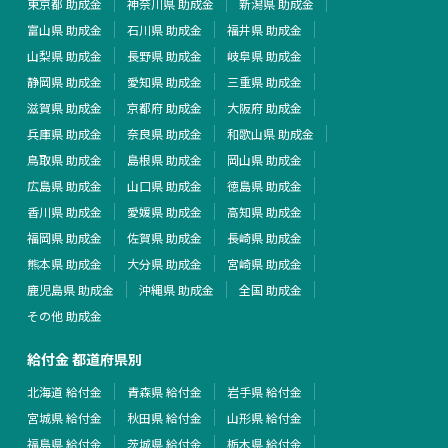
東京都 助成金
神奈川県 助成金
新潟県 助成金
富山県 助成金
石川県 助成金
福井県 助成金
山梨県 助成金
長野県 助成金
岐阜県 助成金
静岡県 助成金
愛知県 助成金
三重県 助成金
滋賀県 助成金
京都府 助成金
大阪府 助成金
兵庫県 助成金
奈良県 助成金
和歌山県 助成金
鳥取県 助成金
島根県 助成金
岡山県 助成金
広島県 助成金
山口県 助成金
徳島県 助成金
香川県 助成金
愛媛県 助成金
高知県 助成金
福岡県 助成金
佐賀県 助成金
長崎県 助成金
熊本県 助成金
大分県 助成金
宮崎県 助成金
鹿児島県 助成金
沖縄県 助成金
全国 助成金
その他 助成金
給付金 都道府県別
北海道 給付金
青森県 給付金
岩手県 給付金
宮城県 給付金
秋田県 給付金
山形県 給付金
福島県 給付金
茨城県 給付金
栃木県 給付金