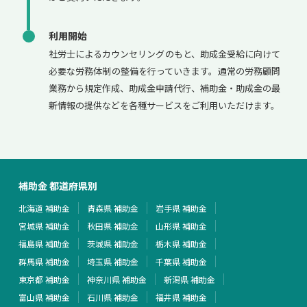
利用開始
社労士によるカウンセリングのもと、助成金受給に向けて
必要な労務体制の整備を行っていきます。通常の労務顧問
業務から規定作成、助成金申請代行、補助金・助成金の最
新情報の提供などを各種サービスをご利用いただけます。
補助金 都道府県別
北海道 補助金
青森県 補助金
岩手県 補助金
宮城県 補助金
秋田県 補助金
山形県 補助金
福島県 補助金
茨城県 補助金
栃木県 補助金
群馬県 補助金
埼玉県 補助金
千葉県 補助金
東京都 補助金
神奈川県 補助金
新潟県 補助金
富山県 補助金
石川県 補助金
福井県 補助金