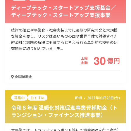
ディープテック・スタートアップ支援基金／
ディープテック・スタートアップ支援事業
技術の確立や事業化・社会実装までに長期の研究開発と大規模
な資金を要し、リスクは高いものの国や世界全体で対処すべき
経済社会課題の解決にも資すると考えられる革新的な技術の研
究開発に取り組んでいる「デ...
30
上限
億
円
金額
全国
補助金
募集中
おすすめ
締切 ：
2027年01月29日(金)
令和８年度 温暖化対策促進事業費補助金（ト
ランジション・ファイナンス推進事業）
本事業では、トランジションボンド等にて資金調達を行う者が