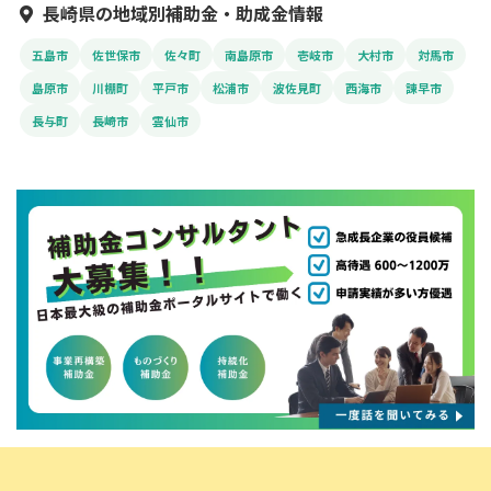
長崎県の地域別補助金・助成金情報
五島市
佐世保市
佐々町
南島原市
壱岐市
大村市
対馬市
島原市
川棚町
平戸市
松浦市
波佐見町
西海市
諫早市
長与町
長崎市
雲仙市