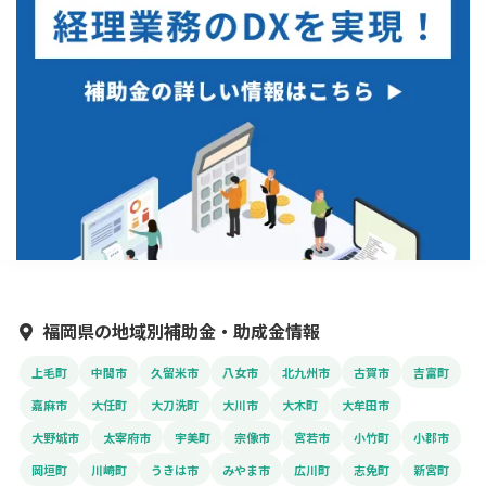
福岡県の地域別補助金・助成金情報
上毛町
中間市
久留米市
八女市
北九州市
古賀市
吉富町
嘉麻市
大任町
大刀洗町
大川市
大木町
大牟田市
大野城市
太宰府市
宇美町
宗像市
宮若市
小竹町
小郡市
岡垣町
川崎町
うきは市
みやま市
広川町
志免町
新宮町