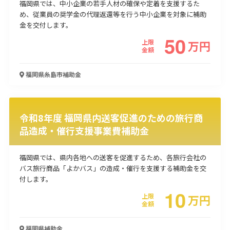
福岡県では、中小企業の若手人材の確保や定着を支援するた
め、従業員の奨学金の代理返還等を行う中小企業を対象に補助
金を交付します。
50
上限
万
円
金額
福岡県糸島市
補助金
令和8年度 福岡県内送客促進のための旅行商
品造成・催行支援事業費補助金
福岡県では、県内各地への送客を促進するため、各旅行会社の
バス旅行商品「よかバス」の造成・催行を支援する補助金を交
付します。
10
上限
万
円
金額
福岡県
補助金