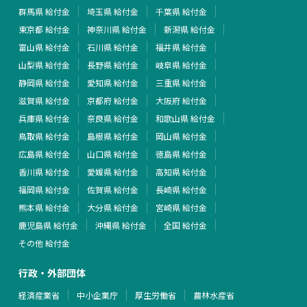
群馬県 給付金
埼玉県 給付金
千葉県 給付金
東京都 給付金
神奈川県 給付金
新潟県 給付金
富山県 給付金
石川県 給付金
福井県 給付金
山梨県 給付金
長野県 給付金
岐阜県 給付金
静岡県 給付金
愛知県 給付金
三重県 給付金
滋賀県 給付金
京都府 給付金
大阪府 給付金
兵庫県 給付金
奈良県 給付金
和歌山県 給付金
鳥取県 給付金
島根県 給付金
岡山県 給付金
広島県 給付金
山口県 給付金
徳島県 給付金
香川県 給付金
愛媛県 給付金
高知県 給付金
福岡県 給付金
佐賀県 給付金
長崎県 給付金
熊本県 給付金
大分県 給付金
宮崎県 給付金
鹿児島県 給付金
沖縄県 給付金
全国 給付金
その他 給付金
行政・外部団体
経済産業省
中小企業庁
厚生労働省
農林水産省