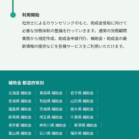
利用開始
社労士によるカウンセリングのもと、助成金受給に向けて
必要な労務体制の整備を行っていきます。通常の労務顧問
業務から規定作成、助成金申請代行、補助金・助成金の最
新情報の提供などを各種サービスをご利用いただけます。
補助金 都道府県別
北海道 補助金
青森県 補助金
岩手県 補助金
宮城県 補助金
秋田県 補助金
山形県 補助金
福島県 補助金
茨城県 補助金
栃木県 補助金
群馬県 補助金
埼玉県 補助金
千葉県 補助金
東京都 補助金
神奈川県 補助金
新潟県 補助金
富山県 補助金
石川県 補助金
福井県 補助金