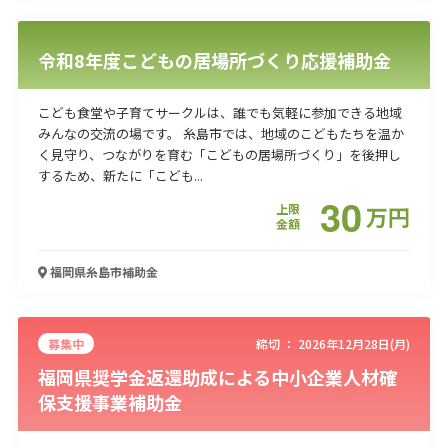
令和8年度こどもの居場所づくり応援補助金
こども食堂や子育てサークルは、誰でも気軽に参加できる地域
みんなの交流の場です。 糸島市では、地域のこどもたちを温か
く見守り、つながりを育む「こどもの居場所づくり」を後押し
するため、新たに「こども...
30
上限
万
円
金額
福岡県糸島市
補助金
募集中
締切 ：
2026年12月28日(月)
福岡県奨学金返還助成による中小企業人材確
保支援事業補助金