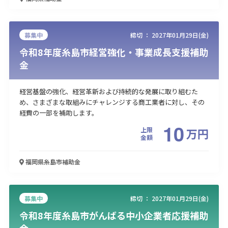
募集中
締切 ：
2027年01月29日(金)
令和8年度糸島市経営強化・事業成長支援補助
金
経営基盤の強化、経営革新および持続的な発展に取り組むた
め、さまざまな取組みにチャレンジする商工業者に対し、その
経費の一部を補助します。
10
上限
万
円
金額
福岡県糸島市
補助金
募集中
締切 ：
2027年01月29日(金)
令和8年度糸島市がんばる中小企業者応援補助
金