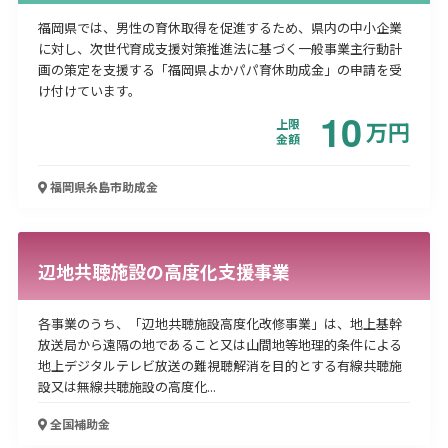
福岡県では、男性の育休取得を促進するため、県内の中小企業
に対し、次世代育成支援対策推進法に基づく一般事業主行動計
画の策定を支援する「福岡県よかパパ育休助成金」の申請を受
け付けています。
10
上限
万
円
金額
福岡県糸島市
助成金
辺地共聴施設の高度化支援事業
各事業のうち、「辺地共聴施設高度化改修事業」は、地上基幹
放送局から遠隔の地であること又は山間地等地理的条件による
地上デジタルテレビ放送の難視聴解消を目的とする有線共聴施
設又は無線共聴施設の高度化...
全国
補助金