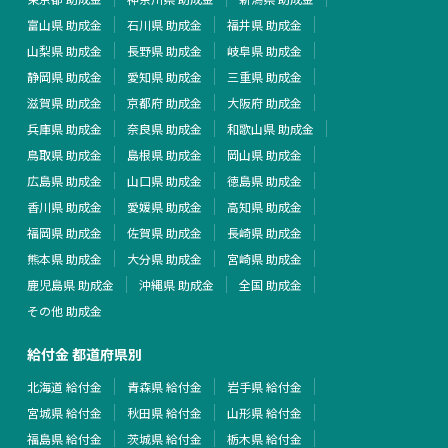
富山県 助成金
石川県 助成金
福井県 助成金
山梨県 助成金
長野県 助成金
岐阜県 助成金
静岡県 助成金
愛知県 助成金
三重県 助成金
滋賀県 助成金
京都府 助成金
大阪府 助成金
兵庫県 助成金
奈良県 助成金
和歌山県 助成金
鳥取県 助成金
島根県 助成金
岡山県 助成金
広島県 助成金
山口県 助成金
徳島県 助成金
香川県 助成金
愛媛県 助成金
高知県 助成金
福岡県 助成金
佐賀県 助成金
長崎県 助成金
熊本県 助成金
大分県 助成金
宮崎県 助成金
鹿児島県 助成金
沖縄県 助成金
全国 助成金
その他 助成金
給付金 都道府県別
北海道 給付金
青森県 給付金
岩手県 給付金
宮城県 給付金
秋田県 給付金
山形県 給付金
福島県 給付金
茨城県 給付金
栃木県 給付金