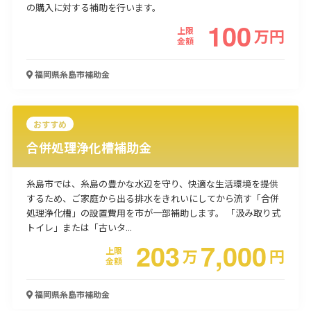
の購入に対する補助を行います。
使い道
100
上限
万
円
金額
経営改善・経営強化
販路拡大
海外展開
設備投資
IT導入
人材採用・雇用
人材育成・福利厚生
特許・知的財産
福岡県糸島市
補助金
起業・創業
事業承継
災害・被災者支援
コロナ関連
環境・省エネ
テレワーク
おすすめ
合併処理浄化槽補助金
糸島市では、糸島の豊かな水辺を守り、快適な生活環境を提供
するため、ご家庭から出る排水をきれいにしてから流す「合併
受付中のみ
処理浄化槽」の設置費用を市が一部補助します。 「汲み取り式
トイレ」または「古いタ...
203
7,000
上限
万
円
金額
検索
福岡県糸島市
補助金