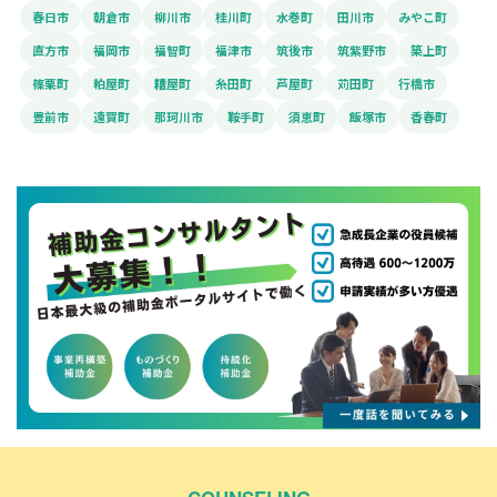
春日市
朝倉市
柳川市
桂川町
水巻町
田川市
みやこ町
直方市
福岡市
福智町
福津市
筑後市
筑紫野市
築上町
篠栗町
粕屋町
糟屋町
糸田町
芦屋町
苅田町
行橋市
豊前市
遠賀町
那珂川市
鞍手町
須恵町
飯塚市
香春町