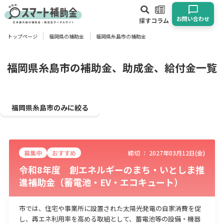
お問い合わせ
探す
コラム
トップページ
福岡県の補助金
福岡県糸島市の補助金
対象
企業
団体
個人
その他
福岡県糸島市の補助金、助成金、給付金一覧
エリア
福岡県糸島市のみに絞る
募集中
おすすめ
締切 ：
2027年03月12日(金)
業種
令和8年度 創エネルギーのまち・いとしま推
進補助金（蓄電池・EV・エコキュート）
物流・運輸業
製造業
情報通信業
卸売･小売業
飲食業
建設･不動産業
サービス業
医療･福祉
農業･林業
漁業
市では、住宅や事業所に設置された太陽光発電の自家消費を促
宿泊･旅館業
その他
し、再エネ利用率を高める取組として、蓄電池等の設備・機器