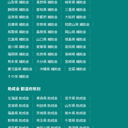
山梨県 補助金
長野県 補助金
岐阜県 補助金
静岡県 補助金
愛知県 補助金
三重県 補助金
滋賀県 補助金
京都府 補助金
大阪府 補助金
兵庫県 補助金
奈良県 補助金
和歌山県 補助金
鳥取県 補助金
島根県 補助金
岡山県 補助金
広島県 補助金
山口県 補助金
徳島県 補助金
香川県 補助金
愛媛県 補助金
高知県 補助金
福岡県 補助金
佐賀県 補助金
長崎県 補助金
熊本県 補助金
大分県 補助金
宮崎県 補助金
鹿児島県 補助金
沖縄県 補助金
全国 補助金
その他 補助金
助成金 都道府県別
北海道 助成金
青森県 助成金
岩手県 助成金
宮城県 助成金
秋田県 助成金
山形県 助成金
福島県 助成金
茨城県 助成金
栃木県 助成金
群馬県 助成金
埼玉県 助成金
千葉県 助成金
東京都 助成金
神奈川県 助成金
新潟県 助成金