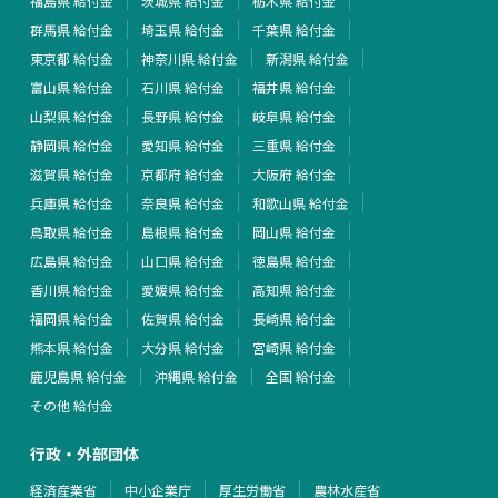
福島県 給付金
茨城県 給付金
栃木県 給付金
群馬県 給付金
埼玉県 給付金
千葉県 給付金
東京都 給付金
神奈川県 給付金
新潟県 給付金
富山県 給付金
石川県 給付金
福井県 給付金
山梨県 給付金
長野県 給付金
岐阜県 給付金
静岡県 給付金
愛知県 給付金
三重県 給付金
滋賀県 給付金
京都府 給付金
大阪府 給付金
兵庫県 給付金
奈良県 給付金
和歌山県 給付金
鳥取県 給付金
島根県 給付金
岡山県 給付金
広島県 給付金
山口県 給付金
徳島県 給付金
香川県 給付金
愛媛県 給付金
高知県 給付金
福岡県 給付金
佐賀県 給付金
長崎県 給付金
熊本県 給付金
大分県 給付金
宮崎県 給付金
鹿児島県 給付金
沖縄県 給付金
全国 給付金
その他 給付金
行政・外部団体
経済産業省
中小企業庁
厚生労働省
農林水産省