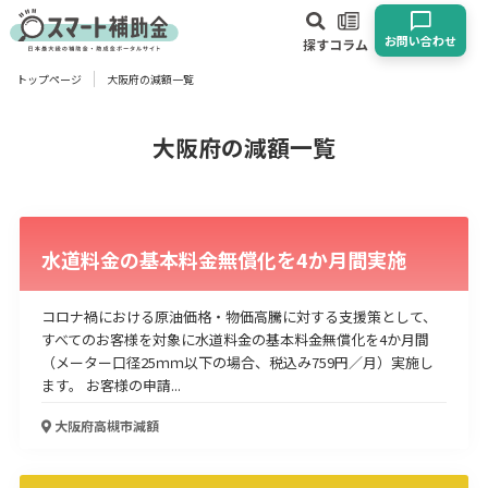
お問い合わせ
探す
コラム
トップページ
大阪府の減額一覧
対象
企業
団体
個人
その他
大阪府の減額一覧
エリア
水道料金の基本料金無償化を4か月間実施
コロナ禍における原油価格・物価高騰に対する支援策として、
すべてのお客様を対象に水道料金の基本料金無償化を4か月間
業種
（メーター口径25ｍｍ以下の場合、税込み759円／月）実施し
ます。 お客様の申請...
物流・運輸業
製造業
情報通信業
卸売･小売業
飲食業
建設･不動産業
サービス業
医療･福祉
農業･林業
漁業
大阪府高槻市
減額
宿泊･旅館業
その他