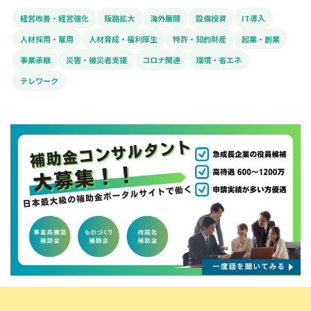
経営改善・経営強化
販路拡大
海外展開
設備投資
IT導入
人材採用・雇用
人材育成・福利厚生
特許・知的財産
起業・創業
事業承継
災害・被災者支援
コロナ関連
環境・省エネ
テレワーク