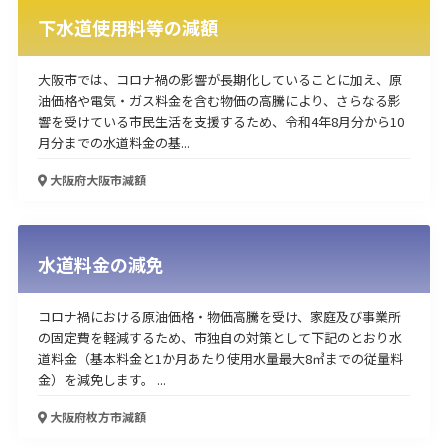
下水道使用料等の減額
使い道
経営改善・経営強化
販路拡大
海外展開
設備投資
IT導入
大阪市では、コロナ禍の影響が長期化していることに加え、原
人材採用・雇用
人材育成・福利厚生
特許・知的財産
油価格や電気・ガス料金を含む物価の高騰により、さらなる影
響を受けている市民生活を支援するため、令和4年8月分から10
起業・創業
事業承継
災害・被災者支援
コロナ関連
月分までの水道料金の基...
環境・省エネ
テレワーク
大阪府大阪市
減額
水道料金の減免
受付中のみ
コロナ禍における原油価格・物価高騰を受け、家庭及び事業所
の固定費を軽減するため、市独自の対策として下記のとおり水
道料金（基本料金と1か月あたり使用水量最大8㎥までの従量料
金）を減免します。 ...
検索
大阪府枚方市
減額