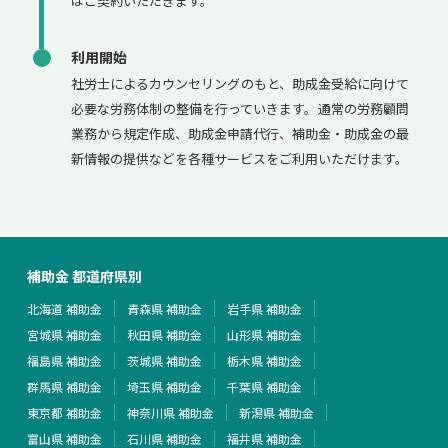
はご契約いただきます。
利用開始
社労士によるカウンセリングのもと、助成金受給に向けて
必要な労務体制の整備を行っていきます。通常の労務顧問
業務から規定作成、助成金申請代行、補助金・助成金の最
新情報の提供などを各種サービスをご利用いただけます。
補助金 都道府県別
北海道 補助金
青森県 補助金
岩手県 補助金
宮城県 補助金
秋田県 補助金
山形県 補助金
福島県 補助金
茨城県 補助金
栃木県 補助金
群馬県 補助金
埼玉県 補助金
千葉県 補助金
東京都 補助金
神奈川県 補助金
新潟県 補助金
富山県 補助金
石川県 補助金
福井県 補助金