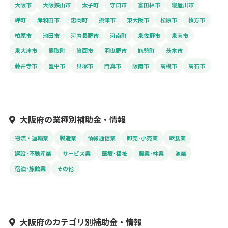
大阪市
大阪狭山市
太子町
守口市
富田林市
寝屋川市
岬町
岸和田市
忠岡町
摂津市
東大阪市
松原市
枚方市
柏原市
池田市
河内長野市
河南町
泉佐野市
泉南市
泉大津市
熊取町
箕面市
羽曳野市
能勢町
茨木市
藤井寺市
豊中市
貝塚市
門真市
阪南市
高槻市
高石市
大阪府の業種別補助金・情報
物流・運輸業
製造業
情報通信業
卸売･小売業
飲食業
建設･不動産業
サービス業
医療･福祉
農業･林業
漁業
宿泊･旅館業
その他
大阪府のカテゴリ別補助金・情報