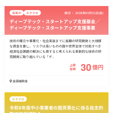
募集中
おすすめ
締切 ：
2028年03月31日(金)
ディープテック・スタートアップ支援基金／
ディープテック・スタートアップ支援事業
技術の確立や事業化・社会実装までに長期の研究開発と大規模
な資金を要し、リスクは高いものの国や世界全体で対処すべき
経済社会課題の解決にも資すると考えられる革新的な技術の研
究開発に取り組んでいる「デ...
30
上限
億
円
金額
全国
補助金
おすすめ
令和8年度中小事業者の脱炭素化に係る自主的