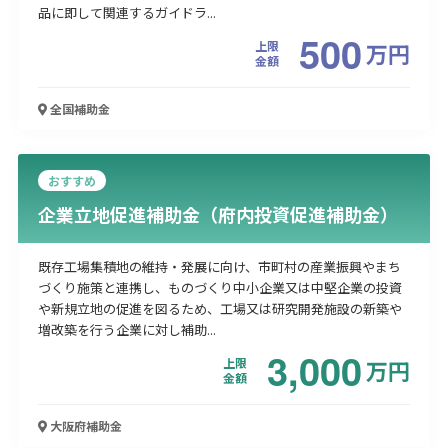
品に即して関連するガイドラ...
500
上限
万
円
金額
全国
補助金
おすすめ
企業立地促進補助金（府内投資促進補助金）
既存工場集積地の維持・発展に向け、市町村の産業振興やまち
づくり施策と連携し、ものづくり中小企業又は中堅企業の投資
や新規立地の促進を図るため、工場又は研究開発施設の新築や
増改築を行う企業に対し補助...
3,000
上限
万
円
金額
大阪府
補助金