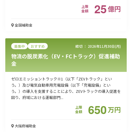
25
上限
億
円
金額
全国
補助金
募集中
おすすめ
締切 ：
2026年11月30日(月)
物流の脱炭素化（EV・FCトラック）促進補助
金
ゼロエミッショントラック※1（以下「ZEVトラック」とい
う。）及び電気自動車用充電設備（以下「充電設備」とい
う。）の導入を支援することにより、ZEVトラックの導入促進を
図り、府域における運輸部門...
650
上限
万
円
金額
大阪府
補助金