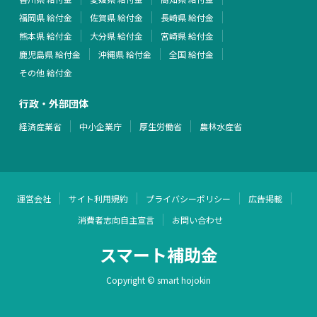
福岡県 給付金
佐賀県 給付金
長崎県 給付金
熊本県 給付金
大分県 給付金
宮崎県 給付金
鹿児島県 給付金
沖縄県 給付金
全国 給付金
その他 給付金
行政・外部団体
経済産業省
中小企業庁
厚生労働省
農林水産省
運営会社
サイト利用規約
プライバシーポリシー
広告掲載
消費者志向自主宣言
お問い合わせ
スマート補助金
Copyright © smart hojokin