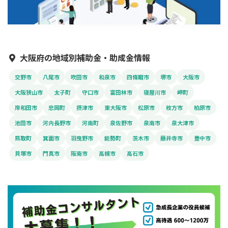
大阪府の地域別補助金・助成金情報
交野市
八尾市
吹田市
和泉市
四條畷市
堺市
大阪市
大阪狭山市
太子町
守口市
富田林市
寝屋川市
岬町
岸和田市
忠岡町
摂津市
東大阪市
松原市
枚方市
柏原市
池田市
河内長野市
河南町
泉佐野市
泉南市
泉大津市
熊取町
箕面市
羽曳野市
能勢町
茨木市
藤井寺市
豊中市
貝塚市
門真市
阪南市
高槻市
高石市