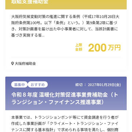
取組支援補助金
大阪府気候変動対策の推進に関する条例（平成17年10月28日大
阪府条例第100号。以下「条例」という。）第9条第2項に基づ
き、対策計画書を届け出た中小事業者に対して、当該計画書に
基づき実施する省...
200
上限
万
円
金額
大阪府
補助金
募集中
おすすめ
締切 ：
2027年01月29日(金)
令和８年度 温暖化対策促進事業費補助金（ト
ランジション・ファイナンス推進事業）
本事業では、トランジションボンド等にて資金調達を行う者が
作成した事業計画が「クライメート・トランジション・ファイ
ナンスに関する基本指針」で求められる事項を満たし、個別商