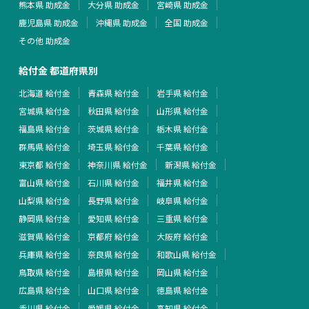
熊本県 助成金
大分県 助成金
宮崎県 助成金
鹿児島県 助成金
沖縄県 助成金
全国 助成金
その他 助成金
給付金 都道府県別
北海道 給付金
青森県 給付金
岩手県 給付金
宮城県 給付金
秋田県 給付金
山形県 給付金
福島県 給付金
茨城県 給付金
栃木県 給付金
群馬県 給付金
埼玉県 給付金
千葉県 給付金
東京都 給付金
神奈川県 給付金
新潟県 給付金
富山県 給付金
石川県 給付金
福井県 給付金
山梨県 給付金
長野県 給付金
岐阜県 給付金
静岡県 給付金
愛知県 給付金
三重県 給付金
滋賀県 給付金
京都府 給付金
大阪府 給付金
兵庫県 給付金
奈良県 給付金
和歌山県 給付金
鳥取県 給付金
島根県 給付金
岡山県 給付金
広島県 給付金
山口県 給付金
徳島県 給付金
香川県 給付金
愛媛県 給付金
高知県 給付金