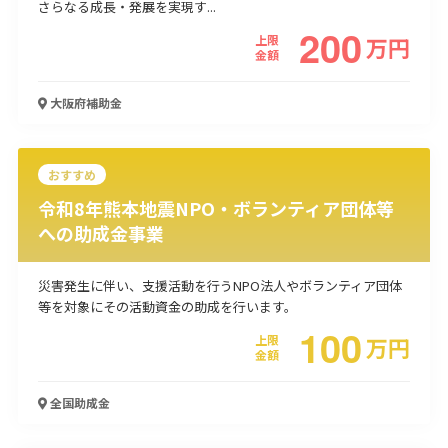
さらなる成長・発展を実現す...
200
使い道
上限
万
円
金額
経営改善・経営強化
販路拡大
海外展開
設備投資
IT導入
人材採用・雇用
人材育成・福利厚生
特許・知的財産
大阪府
補助金
起業・創業
事業承継
災害・被災者支援
コロナ関連
環境・省エネ
テレワーク
おすすめ
令和8年熊本地震NPO・ボランティア団体等
への助成金事業
災害発生に伴い、支援活動を行うNPO法人やボランティア団体
受付中のみ
等を対象にその活動資金の助成を行います。
100
上限
万
円
金額
検索
全国
助成金