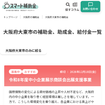
お問い合わせ
探す
コラム
トップページ
大阪府の補助金
大阪府大東市の補助金
対象
企業
団体
個人
その他
大阪府大東市の補助金、助成金、給付金一覧
エリア
大阪府大東市のみに絞る
募集中
おすすめ
締切 ：
2026年12月18日(金)
業種
令和8年度中小企業展示商談会出展支援事業
物流・運輸業
製造業
情報通信業
卸売･小売業
飲食業
建設･不動産業
サービス業
医療･福祉
農業･林業
漁業
国際情勢の変化による資材価格の上昇や人材不足など、大阪府
内の中小企業を取り巻く経営環境は厳しさを増しています。一
宿泊･旅館業
その他
方で、こうした環境変化を乗り越え、各企業における賃上げや