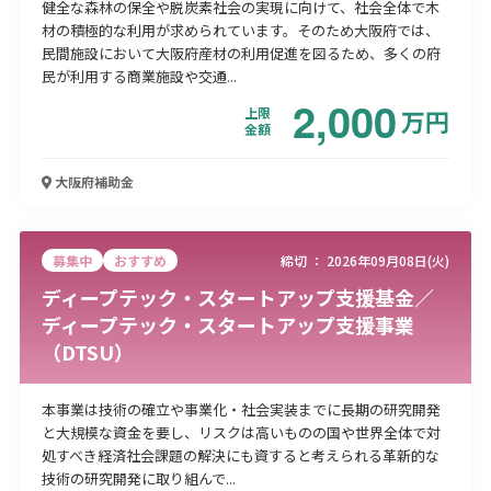
健全な森林の保全や脱炭素社会の実現に向けて、社会全体で木
材の積極的な利用が求められています。そのため大阪府では、
民間施設において大阪府産材の利用促進を図るため、多くの府
民が利用する商業施設や交通...
2,000
上限
万
円
金額
大阪府
補助金
募集中
おすすめ
締切 ：
2026年09月08日(火)
ディープテック・スタートアップ支援基金／
ディープテック・スタートアップ支援事業
（DTSU）
本事業は技術の確立や事業化・社会実装までに長期の研究開発
と大規模な資金を要し、リスクは高いものの国や世界全体で対
処すべき経済社会課題の解決にも資すると考えられる革新的な
技術の研究開発に取り組んで...