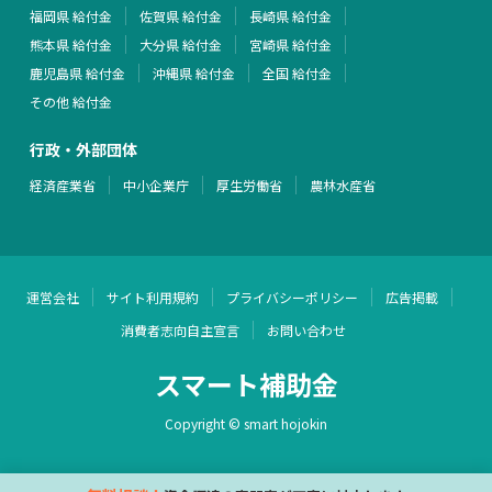
福岡県 給付金
佐賀県 給付金
長崎県 給付金
熊本県 給付金
大分県 給付金
宮崎県 給付金
鹿児島県 給付金
沖縄県 給付金
全国 給付金
その他 給付金
行政・外部団体
経済産業省
中小企業庁
厚生労働省
農林水産省
運営会社
サイト利用規約
プライバシーポリシー
広告掲載
消費者志向自主宣言
お問い合わせ
スマート補助金
Copyright © smart hojokin