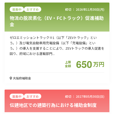
募集中
おすすめ
締切 ：
2026年11月30日(月)
物流の脱炭素化（EV・FCトラック）促進補助
金
ゼロエミッショントラック※1（以下「ZEVトラック」とい
う。）及び電気自動車用充電設備（以下「充電設備」とい
う。）の導入を支援することにより、ZEVトラックの導入促進を
図り、府域における運輸部門...
650
上限
万
円
金額
大阪府
補助金
募集中
おすすめ
締切 ：
2027年05月30日(日)
伝建地区での建築行為における補助金制度