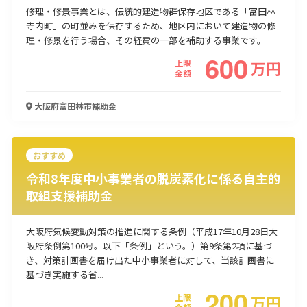
修理・修景事業とは、伝統的建造物群保存地区である「富田林
寺内町」の町並みを保存するため、地区内において建造物の修
理・修景を行う場合、その経費の一部を補助する事業です。
600
上限
万
円
金額
大阪府富田林市
補助金
おすすめ
令和8年度中小事業者の脱炭素化に係る自主的
取組支援補助金
大阪府気候変動対策の推進に関する条例（平成17年10月28日大
阪府条例第100号。以下「条例」という。）第9条第2項に基づ
き、対策計画書を届け出た中小事業者に対して、当該計画書に
基づき実施する省...
200
上限
万
円