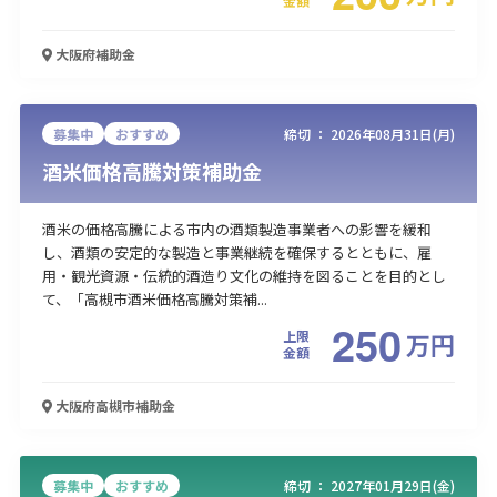
金額
大阪府
補助金
募集中
おすすめ
締切 ：
2026年08月31日(月)
酒米価格高騰対策補助金
酒米の価格高騰による市内の酒類製造事業者への影響を緩和
し、酒類の安定的な製造と事業継続を確保するとともに、雇
用・観光資源・伝統的酒造り文化の維持を図ることを目的とし
て、「高槻市酒米価格高騰対策補...
250
上限
万
円
金額
大阪府高槻市
補助金
募集中
おすすめ
締切 ：
2027年01月29日(金)