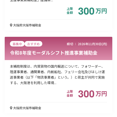
300
上限
万
円
金額
大阪府大阪市
補助金
募集中
おすすめ
締切 ：
2026年11月30日(月)
令和8年度モーダルシフト推進事業補助金
本補助制度は、内貿貨物の国内輸送について、フォワーダー、
陸運事業者、通関業者、内航船社、フェリー会社及びはしけ運
送事業者（以下「物流事業者」という。）と荷主が共同で実施
する、大阪港を利用した環境...
300
上限
万
円
金額
大阪府大阪市
補助金