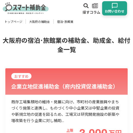
お問い合わせ
探す
コラム
トップページ
大阪府の補助金
宿泊･旅館業
対象
企業
団体
個人
その他
大阪府の宿泊･旅館業の補助金、助成金、給付
金一覧
エリア
おすすめ
企業立地促進補助金（府内投資促進補助金）
業種
既存工場集積地の維持・発展に向け、市町村の産業振興やまち
物流・運輸業
製造業
情報通信業
卸売･小売業
飲食業
づくり施策と連携し、ものづくり中小企業又は中堅企業の投資
や新規立地の促進を図るため、工場又は研究開発施設の新築や
建設･不動産業
サービス業
医療･福祉
農業･林業
漁業
増改築を行う企業に対し補助...
宿泊･旅館業
その他
3,000
上限
万
円