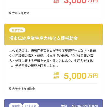
金額
使い道
大阪府
補助金
経営改善・経営強化
販路拡大
海外展開
設備投資
IT導入
人材採用・雇用
人材育成・福利厚生
特許・知的財産
起業・創業
事業承継
災害・被災者支援
コロナ関連
おすすめ
環境・省エネ
テレワーク
堺市伝統産業生産力強化支援補助金
この補助金は、伝統産業事業者が行う工場用建物の取得・改修
や生産設備の購入・修繕、操業環境の改善、稀少道具類の購
入・修理に要する経費を支援することにより、生産力を強化
し、伝統産業の振興を図ることを...
5,000
受付中のみ
上限
万
円
金額
大阪府堺市
補助金
検索
募集中
おすすめ
締切 ：
2027年02月01日(月)