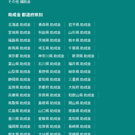
その他 補助金
助成金 都道府県別
北海道 助成金
青森県 助成金
岩手県 助成金
宮城県 助成金
秋田県 助成金
山形県 助成金
福島県 助成金
茨城県 助成金
栃木県 助成金
群馬県 助成金
埼玉県 助成金
千葉県 助成金
東京都 助成金
神奈川県 助成金
新潟県 助成金
富山県 助成金
石川県 助成金
福井県 助成金
山梨県 助成金
長野県 助成金
岐阜県 助成金
静岡県 助成金
愛知県 助成金
三重県 助成金
滋賀県 助成金
京都府 助成金
大阪府 助成金
兵庫県 助成金
奈良県 助成金
和歌山県 助成金
鳥取県 助成金
島根県 助成金
岡山県 助成金
広島県 助成金
山口県 助成金
徳島県 助成金
香川県 助成金
愛媛県 助成金
高知県 助成金
福岡県 助成金
佐賀県 助成金
長崎県 助成金
熊本県 助成金
大分県 助成金
宮崎県 助成金