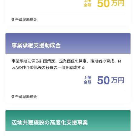
50
上限
万
円
金額
千葉県
助成金
事業承継支援助成金
事業承継に係る計画策定、企業価値の算定、後継者の育成、M
＆Aの仲介委託等の経費の一部を助成する
50
上限
万
円
金額
千葉県
助成金
辺地共聴施設の高度化支援事業