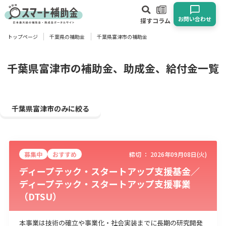
お問い合わせ
探す
コラム
トップページ
千葉県の補助金
千葉県富津市の補助金
対象
企業
団体
個人
その他
千葉県富津市の補助金、助成金、給付金一覧
エリア
千葉県富津市のみに絞る
募集中
おすすめ
締切 ：
2026年09月08日(火)
業種
ディープテック・スタートアップ支援基金／
ディープテック・スタートアップ支援事業
物流・運輸業
製造業
情報通信業
卸売･小売業
飲食業
（DTSU）
建設･不動産業
サービス業
医療･福祉
農業･林業
漁業
宿泊･旅館業
その他
本事業は技術の確立や事業化・社会実装までに長期の研究開発