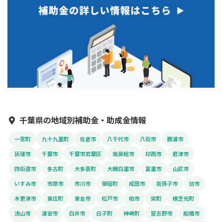
千葉県の地域別補助金・助成金情報
一宮町
九十九里町
佐倉市
八千代市
八街市
勝浦市
匝瑳市
千葉市
千葉市若葉区
南房総市
印西市
君津市
四街道市
多古町
大多喜町
大網白里市
富里市
山武市
いすみ市
市原市
市川市
御宿町
成田市
我孫子市
旭市
木更津市
東庄町
東金市
松戸市
柏市
栄町
横芝光町
流山市
浦安市
白井市
白子町
神崎町
習志野市
船橋市