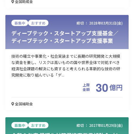
全国
助成金
募集中
おすすめ
締切 ：
2028年03月31日(金)
ディープテック・スタートアップ支援基金／
ディープテック・スタートアップ支援事業
技術の確立や事業化・社会実装までに長期の研究開発と大規模
な資金を要し、リスクは高いものの国や世界全体で対処すべき
経済社会課題の解決にも資すると考えられる革新的な技術の研
究開発に取り組んでいる「デ...
30
上限
億
円
金額
全国
補助金
募集中
おすすめ
締切 ：
2027年01月29日(金)