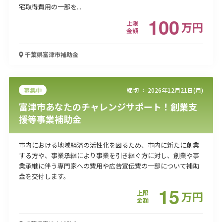
宅取得費用の一部を...
100
上限
万
円
金額
千葉県富津市
補助金
募集中
締切 ：
2026年12月21日(月)
富津市あなたのチャレンジサポート！創業支
援等事業補助金
市内における地域経済の活性化を図るため、市内に新たに創業
する方や、事業承継により事業を引き継ぐ方に対し、創業や事
業承継に伴う専門家への費用や広告宣伝費の一部について補助
金を交付します。
15
上限
万
円
金額