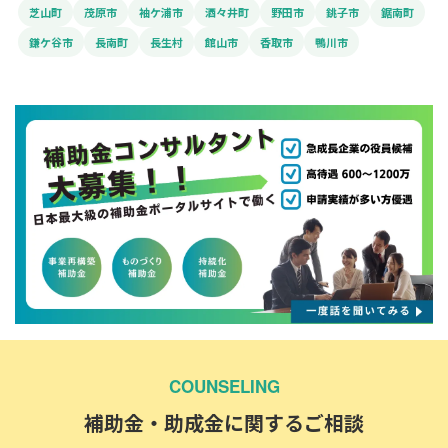
芝山町
茂原市
袖ケ浦市
酒々井町
野田市
銚子市
鋸南町
鎌ケ谷市
長南町
長生村
館山市
香取市
鴨川市
COUNSELING
補助金・助成金に関するご相談