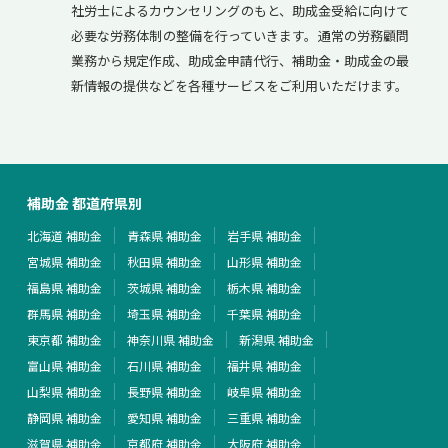
社労士によるカウンセリングのもと、助成金受給に向けて
必要な労務体制の整備を行っていきます。通常の労務顧問
業務から規定作成、助成金申請代行、補助金・助成金の最
新情報の提供などを各種サービスをご利用いただけます。
補助金 都道府県別
北海道 補助金
青森県 補助金
岩手県 補助金
宮城県 補助金
秋田県 補助金
山形県 補助金
福島県 補助金
茨城県 補助金
栃木県 補助金
群馬県 補助金
埼玉県 補助金
千葉県 補助金
東京都 補助金
神奈川県 補助金
新潟県 補助金
富山県 補助金
石川県 補助金
福井県 補助金
山梨県 補助金
長野県 補助金
岐阜県 補助金
静岡県 補助金
愛知県 補助金
三重県 補助金
滋賀県 補助金
京都府 補助金
大阪府 補助金