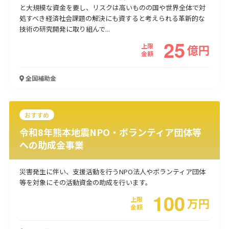
と大規模な資金を要し、リスクは高いものの国や世界全体で対
使い道
処すべき経済社会課題の解決にも資すると考えられる革新的な
技術の研究開発に取り組んで...
経営改善・経営強化
販路拡大
海外展開
設備投資
IT導入
25
上限
億
円
人材採用・雇用
人材育成・福利厚生
特許・知的財産
金額
起業・創業
事業承継
災害・被災者支援
コロナ関連
環境・省エネ
テレワーク
全国
補助金
おすすめ
令和8年熊本地震NPO・ボランティア団体等
への助成金事業
受付中のみ
災害発生に伴い、支援活動を行うNPO法人やボランティア団体
等を対象にその活動資金の助成を行います。
100
上限
万
円
検索
金額