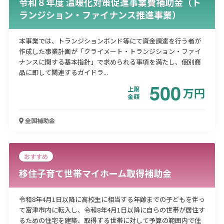
令和８年度 温暖化対策促進事業費補助金（ト
ランジション・ファイナンス推進事業）
本事業では、トランジションボンド等にて資金調達を行う者が
作成した事業計画が「クライメート・トランジション・ファイ
ナンスに関する基本指針」で求められる事項を満たし、個別商
品に即して関連するガイドラ...
500
上限
万
円
金額
全国
補助金
おすすめ
移住子育て世帯マイホーム取得補助金
令和8年4月1日以降に高校生に相当する年齢までの子どもを伴っ
て富津市内に転入し、令和8年4月1日以降に自らの世帯が居住す
るための住宅を建築、取得する世帯に対して予算の範囲内で住