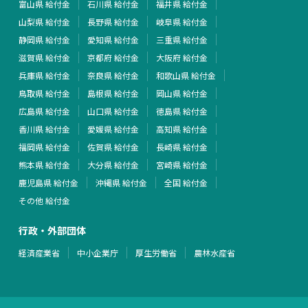
富山県 給付金
石川県 給付金
福井県 給付金
山梨県 給付金
長野県 給付金
岐阜県 給付金
静岡県 給付金
愛知県 給付金
三重県 給付金
滋賀県 給付金
京都府 給付金
大阪府 給付金
兵庫県 給付金
奈良県 給付金
和歌山県 給付金
鳥取県 給付金
島根県 給付金
岡山県 給付金
広島県 給付金
山口県 給付金
徳島県 給付金
香川県 給付金
愛媛県 給付金
高知県 給付金
福岡県 給付金
佐賀県 給付金
長崎県 給付金
熊本県 給付金
大分県 給付金
宮崎県 給付金
鹿児島県 給付金
沖縄県 給付金
全国 給付金
その他 給付金
行政・外部団体
経済産業省
中小企業庁
厚生労働省
農林水産省