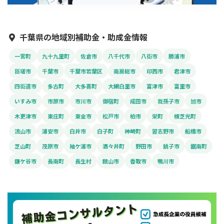
千葉県の地域別補助金・助成金情報
一宮町
九十九里町
佐倉市
八千代市
八街市
勝浦市
匝瑳市
千葉市
千葉市若葉区
南房総市
印西市
君津市
四街道市
多古町
大多喜町
大網白里市
富津市
富里市
いすみ市
市原市
市川市
御宿町
成田市
我孫子市
旭市
木更津市
東庄町
東金市
松戸市
柏市
栄町
横芝光町
流山市
浦安市
白井市
白子町
神崎町
習志野市
船橋市
芝山町
茂原市
袖ケ浦市
酒々井町
野田市
銚子市
鋸南町
鎌ケ谷市
長南町
長生村
館山市
香取市
鴨川市