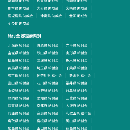
福岡県 助成金
佐賀県 助成金
長崎県 助成金
熊本県 助成金
大分県 助成金
宮崎県 助成金
鹿児島県 助成金
沖縄県 助成金
全国 助成金
その他 助成金
給付金 都道府県別
北海道 給付金
青森県 給付金
岩手県 給付金
宮城県 給付金
秋田県 給付金
山形県 給付金
福島県 給付金
茨城県 給付金
栃木県 給付金
群馬県 給付金
埼玉県 給付金
千葉県 給付金
東京都 給付金
神奈川県 給付金
新潟県 給付金
富山県 給付金
石川県 給付金
福井県 給付金
山梨県 給付金
長野県 給付金
岐阜県 給付金
静岡県 給付金
愛知県 給付金
三重県 給付金
滋賀県 給付金
京都府 給付金
大阪府 給付金
兵庫県 給付金
奈良県 給付金
和歌山県 給付金
鳥取県 給付金
島根県 給付金
岡山県 給付金
広島県 給付金
山口県 給付金
徳島県 給付金