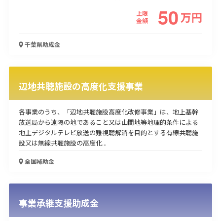
50
上限
万
円
金額
千葉県
助成金
辺地共聴施設の高度化支援事業
各事業のうち、「辺地共聴施設高度化改修事業」は、地上基幹
放送局から遠隔の地であること又は山間地等地理的条件による
地上デジタルテレビ放送の難視聴解消を目的とする有線共聴施
設又は無線共聴施設の高度化...
全国
補助金
事業承継支援助成金