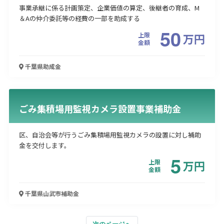
事業承継に係る計画策定、企業価値の算定、後継者の育成、M
＆Aの仲介委託等の経費の一部を助成する
50
上限
万
円
金額
千葉県
助成金
ごみ集積場用監視カメラ設置事業補助金
区、自治会等が行うごみ集積場用監視カメラの設置に対し補助
金を交付します。
5
上限
万
円
金額
千葉県山武市
補助金
次のページへ