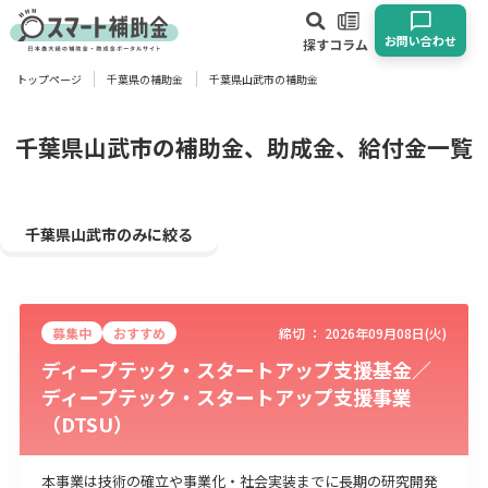
お問い合わせ
探す
コラム
トップページ
千葉県の補助金
千葉県山武市の補助金
対象
企業
団体
個人
その他
千葉県山武市の補助金、助成金、給付金一覧
エリア
千葉県山武市のみに絞る
募集中
おすすめ
締切 ：
2026年09月08日(火)
業種
ディープテック・スタートアップ支援基金／
ディープテック・スタートアップ支援事業
物流・運輸業
製造業
情報通信業
卸売･小売業
飲食業
（DTSU）
建設･不動産業
サービス業
医療･福祉
農業･林業
漁業
宿泊･旅館業
その他
本事業は技術の確立や事業化・社会実装までに長期の研究開発