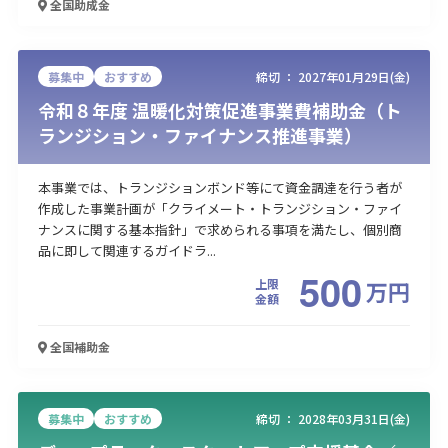
全国
助成金
募集中
おすすめ
締切 ：
2027年01月29日(金)
令和８年度 温暖化対策促進事業費補助金（ト
ランジション・ファイナンス推進事業）
本事業では、トランジションボンド等にて資金調達を行う者が
作成した事業計画が「クライメート・トランジション・ファイ
ナンスに関する基本指針」で求められる事項を満たし、個別商
品に即して関連するガイドラ...
500
上限
万
円
金額
全国
補助金
募集中
おすすめ
締切 ：
2028年03月31日(金)