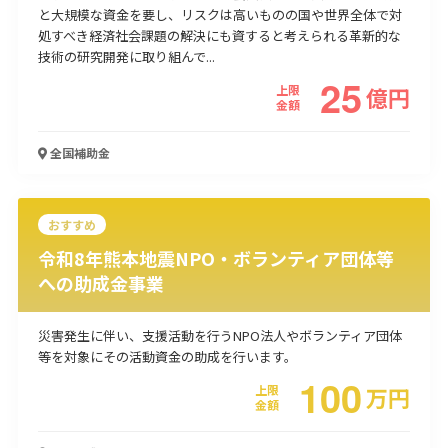
と大規模な資金を要し、リスクは高いものの国や世界全体で対
使い道
処すべき経済社会課題の解決にも資すると考えられる革新的な
技術の研究開発に取り組んで...
経営改善・経営強化
販路拡大
海外展開
設備投資
IT導入
25
上限
億
円
人材採用・雇用
人材育成・福利厚生
特許・知的財産
金額
起業・創業
事業承継
災害・被災者支援
コロナ関連
環境・省エネ
テレワーク
全国
補助金
おすすめ
令和8年熊本地震NPO・ボランティア団体等
への助成金事業
受付中のみ
災害発生に伴い、支援活動を行うNPO法人やボランティア団体
等を対象にその活動資金の助成を行います。
100
上限
万
円
検索
金額