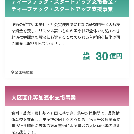
ディープテック・スタートアップ支援基金／
ディープテック・スタートアップ支援事業
技術の確立や事業化・社会実装までに長期の研究開発と大規模
な資金を要し、リスクは高いものの国や世界全体で対処すべき
経済社会課題の解決にも資すると考えられる革新的な技術の研
究開発に取り組んでいる「デ...
30
上限
億
円
金額
全国
補助金
大区画化等加速化支援事業
食料・農業・農村基本計画に基づき、集中対策期間で、農業構
造転換を推進し、生産性の向上を図るため、法人等の農業者が
自ら行う畦畔除去等の簡易整備による農地の大区画化等の取組
を支援します。