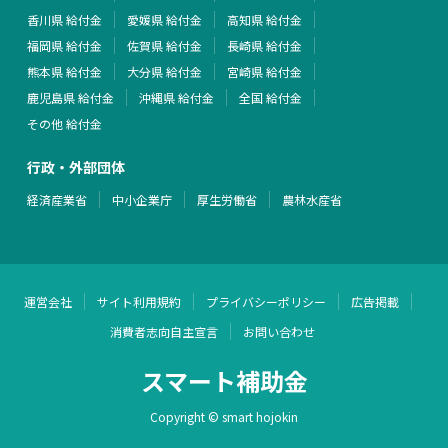
香川県 給付金
愛媛県 給付金
高知県 給付金
福岡県 給付金
佐賀県 給付金
長崎県 給付金
熊本県 給付金
大分県 給付金
宮崎県 給付金
鹿児島県 給付金
沖縄県 給付金
全国 給付金
その他 給付金
行政・外部団体
経済産業省
中小企業庁
厚生労働省
農林水産省
運営会社
サイト利用規約
プライバシーポリシー
広告掲載
消費者志向自主宣言
お問い合わせ
スマート補助金
Copyright © smart hojokin