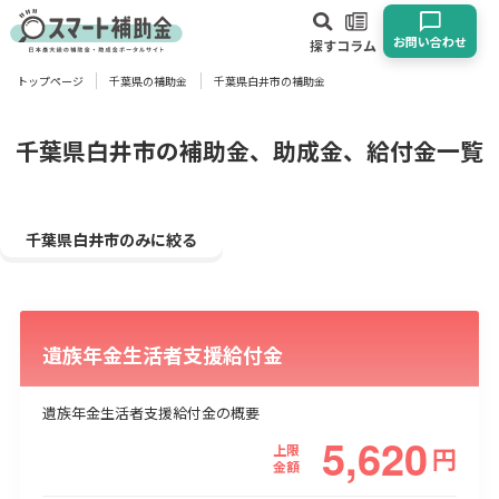
お問い合わせ
探す
コラム
トップページ
千葉県の補助金
千葉県白井市の補助金
対象
企業
団体
個人
その他
千葉県白井市の補助金、助成金、給付金一覧
エリア
千葉県白井市のみに絞る
遺族年金生活者支援給付金
業種
物流・運輸業
製造業
情報通信業
卸売･小売業
飲食業
遺族年金生活者支援給付金の概要
建設･不動産業
サービス業
医療･福祉
農業･林業
漁業
5,620
上限
円
宿泊･旅館業
その他
金額