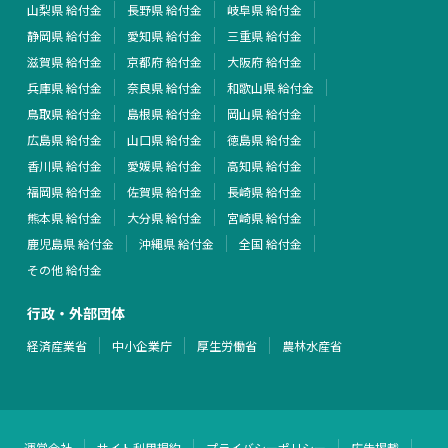
山梨県 給付金
長野県 給付金
岐阜県 給付金
静岡県 給付金
愛知県 給付金
三重県 給付金
滋賀県 給付金
京都府 給付金
大阪府 給付金
兵庫県 給付金
奈良県 給付金
和歌山県 給付金
鳥取県 給付金
島根県 給付金
岡山県 給付金
広島県 給付金
山口県 給付金
徳島県 給付金
香川県 給付金
愛媛県 給付金
高知県 給付金
福岡県 給付金
佐賀県 給付金
長崎県 給付金
熊本県 給付金
大分県 給付金
宮崎県 給付金
鹿児島県 給付金
沖縄県 給付金
全国 給付金
その他 給付金
行政・外部団体
経済産業省
中小企業庁
厚生労働省
農林水産省
運営会社
サイト利用規約
プライバシーポリシー
広告掲載