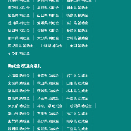
鳥取県 補助金
島根県 補助金
岡山県 補助金
広島県 補助金
山口県 補助金
徳島県 補助金
香川県 補助金
愛媛県 補助金
高知県 補助金
福岡県 補助金
佐賀県 補助金
長崎県 補助金
熊本県 補助金
大分県 補助金
宮崎県 補助金
鹿児島県 補助金
沖縄県 補助金
全国 補助金
その他 補助金
助成金 都道府県別
北海道 助成金
青森県 助成金
岩手県 助成金
宮城県 助成金
秋田県 助成金
山形県 助成金
福島県 助成金
茨城県 助成金
栃木県 助成金
群馬県 助成金
埼玉県 助成金
千葉県 助成金
東京都 助成金
神奈川県 助成金
新潟県 助成金
富山県 助成金
石川県 助成金
福井県 助成金
山梨県 助成金
長野県 助成金
岐阜県 助成金
静岡県 助成金
愛知県 助成金
三重県 助成金