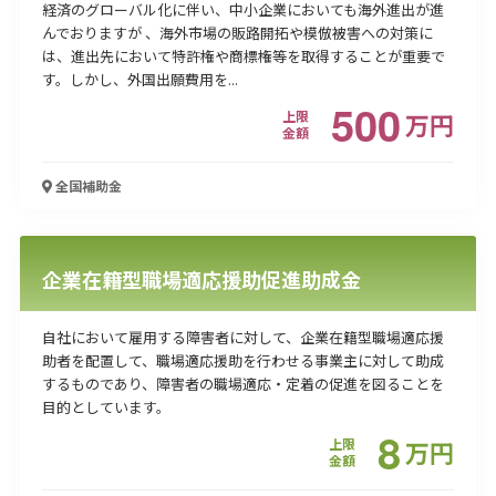
経済のグローバル化に伴い、中小企業においても海外進出が進
んでおりますが 、海外市場の販路開拓や模倣被害への対策に
は、進出先において特許権や商標権等を取得することが重要で
す。しかし、外国出願費用を...
500
上限
万
円
金額
全国
補助金
企業在籍型職場適応援助促進助成金
自社において雇用する障害者に対して、企業在籍型職場適応援
助者を配置して、職場適応援助を行わせる事業主に対して助成
するものであり、障害者の職場適応・定着の促進を図ることを
目的としています。
8
上限
万
円
金額