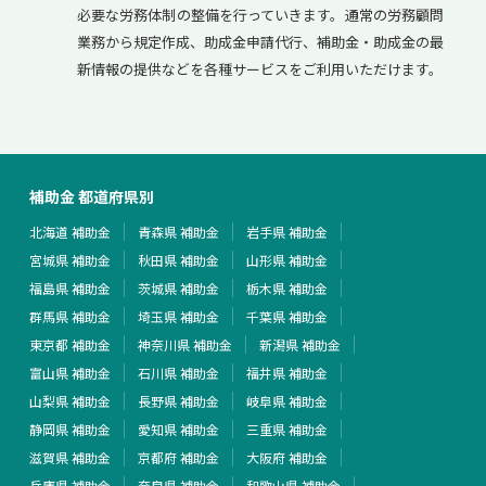
必要な労務体制の整備を行っていきます。通常の労務顧問
業務から規定作成、助成金申請代行、補助金・助成金の最
新情報の提供などを各種サービスをご利用いただけます。
補助金 都道府県別
北海道 補助金
青森県 補助金
岩手県 補助金
宮城県 補助金
秋田県 補助金
山形県 補助金
福島県 補助金
茨城県 補助金
栃木県 補助金
群馬県 補助金
埼玉県 補助金
千葉県 補助金
東京都 補助金
神奈川県 補助金
新潟県 補助金
富山県 補助金
石川県 補助金
福井県 補助金
山梨県 補助金
長野県 補助金
岐阜県 補助金
静岡県 補助金
愛知県 補助金
三重県 補助金
滋賀県 補助金
京都府 補助金
大阪府 補助金
兵庫県 補助金
奈良県 補助金
和歌山県 補助金