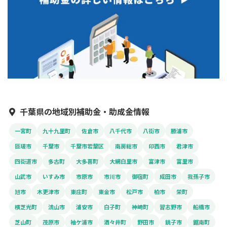
千葉県の地域別補助金・助成金情報
一宮町
九十九里町
佐倉市
八千代市
八街市
勝浦市
匝瑳市
千葉市
千葉市若葉区
南房総市
印西市
君津市
四街道市
多古町
大多喜町
大網白里市
富津市
富里市
山武市
いすみ市
市原市
市川市
御宿町
成田市
我孫子市
旭市
木更津市
東庄町
東金市
松戸市
柏市
栄町
横芝光町
流山市
浦安市
白子町
神崎町
習志野市
船橋市
芝山町
茂原市
袖ケ浦市
酒々井町
野田市
銚子市
鋸南町