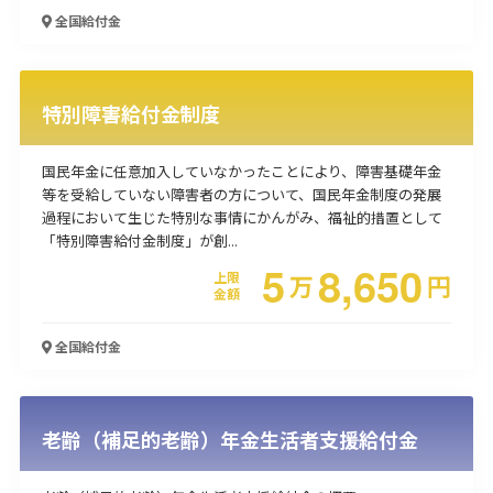
全国
給付金
使い道
経営改善・経営強化
販路拡大
海外展開
設備投資
IT導入
人材採用・雇用
人材育成・福利厚生
特許・知的財産
特別障害給付金制度
起業・創業
事業承継
災害・被災者支援
コロナ関連
環境・省エネ
テレワーク
国民年金に任意加入していなかったことにより、障害基礎年金
等を受給していない障害者の方について、国民年金制度の発展
過程において生じた特別な事情にかんがみ、福祉的措置として
「特別障害給付金制度」が創...
5
8,650
上限
万
円
金額
受付中のみ
全国
給付金
老齢（補足的老齢）年金生活者支援給付金
検索