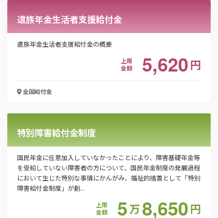
電話番号
遺族年金生活者支援給付金
遺族年金生活者支援給付金の概要
5,620
「PDF資料ダウンロード」ボタンを押下した時点
上限
円
で本サービスの
利用規約
に同意したものとみなさ
金額
れます。
全国
給付金
特別障害給付金制度
国民年金に任意加入していなかったことにより、障害基礎年金等
を受給していない障害者の方について、国民年金制度の発展過程
において生じた特別な事情にかんがみ、福祉的措置として「特別
障害給付金制度」が創...
5
8,650
上限
万
円
金額