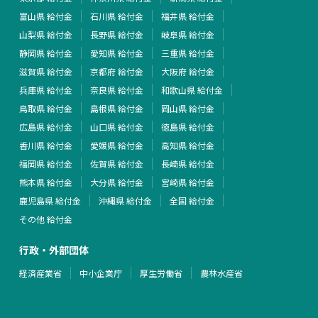
富山県 給付金
石川県 給付金
福井県 給付金
山梨県 給付金
長野県 給付金
岐阜県 給付金
静岡県 給付金
愛知県 給付金
三重県 給付金
滋賀県 給付金
京都府 給付金
大阪府 給付金
兵庫県 給付金
奈良県 給付金
和歌山県 給付金
鳥取県 給付金
島根県 給付金
岡山県 給付金
広島県 給付金
山口県 給付金
徳島県 給付金
香川県 給付金
愛媛県 給付金
高知県 給付金
福岡県 給付金
佐賀県 給付金
長崎県 給付金
熊本県 給付金
大分県 給付金
宮崎県 給付金
鹿児島県 給付金
沖縄県 給付金
全国 給付金
その他 給付金
行政・外部団体
経済産業省
中小企業庁
厚生労働省
農林水産省