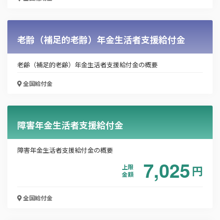
老齢（補足的老齢）年金生活者支援給付金
この補助金の情報をPDFダウンロード
老齢（補足的老齢）年金生活者支援給付金の概要
高度外国人材採用に資する寄附講座事業（国庫補
助事業）
全国
給付金
お名前
障害年金生活者支援給付金
会社名
障害年金生活者支援給付金の概要
7,025
上限
円
金額
メールアドレス
全国
給付金