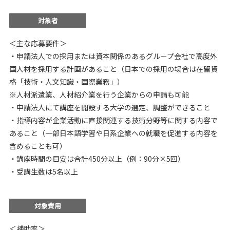
対象者
＜主な応募要件＞
・申請法人での採用または資本関係のあるグループ会社で高度外
国人材を採用する計画があること（日本での採用の場合は在留資
格「技術・人文知識・国際業務」）
※人材派遣業、人材紹介業を行う企業からの申請も可能
・申請法人にて講座を開設する大学の選定、調整ができること
・指導内容が企業活動に直接関連する技術分野等に関する内容で
あること（一部日本語学習や日系企業への就職を促進する内容を
含めることも可）
・講座時間の目安は合計450分以上（例：90分×5回）
・受講生数は5名以上
対象費用
＜補助率＞