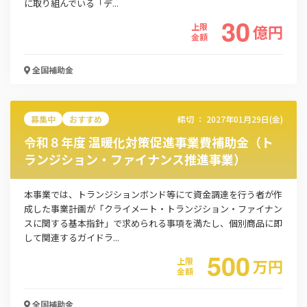
に取り組んでいる「デ...
30
上限
億
円
金額
全国
補助金
募集中
おすすめ
締切 ：
2027年01月29日(金)
令和８年度 温暖化対策促進事業費補助金（ト
ランジション・ファイナンス推進事業）
本事業では、トランジションボンド等にて資金調達を行う者が作
成した事業計画が「クライメート・トランジション・ファイナン
スに関する基本指針」で求められる事項を満たし、個別商品に即
して関連するガイドラ...
500
上限
万
円
金額
全国
補助金