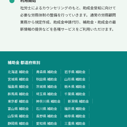
利用開始
社労士によるカウンセリングのもと、助成金受給に向けて
必要な労務体制の整備を行っていきます。通常の労務顧問
業務から規定作成、助成金申請代行、補助金・助成金の最
新情報の提供などを各種サービスをご利用いただけます。
補助金 都道府県別
北海道 補助金
青森県 補助金
岩手県 補助金
宮城県 補助金
秋田県 補助金
山形県 補助金
福島県 補助金
茨城県 補助金
栃木県 補助金
群馬県 補助金
埼玉県 補助金
千葉県 補助金
東京都 補助金
神奈川県 補助金
新潟県 補助金
富山県 補助金
石川県 補助金
福井県 補助金
山梨県 補助金
長野県 補助金
岐阜県 補助金
静岡県 補助金
愛知県 補助金
三重県 補助金