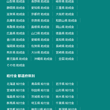
山梨県 助成金
長野県 助成金
岐阜県 助成金
静岡県 助成金
愛知県 助成金
三重県 助成金
滋賀県 助成金
京都府 助成金
大阪府 助成金
兵庫県 助成金
奈良県 助成金
和歌山県 助成金
鳥取県 助成金
島根県 助成金
岡山県 助成金
広島県 助成金
山口県 助成金
徳島県 助成金
香川県 助成金
愛媛県 助成金
高知県 助成金
福岡県 助成金
佐賀県 助成金
長崎県 助成金
熊本県 助成金
大分県 助成金
宮崎県 助成金
鹿児島県 助成金
沖縄県 助成金
全国 助成金
その他 助成金
給付金 都道府県別
北海道 給付金
青森県 給付金
岩手県 給付金
宮城県 給付金
秋田県 給付金
山形県 給付金
福島県 給付金
茨城県 給付金
栃木県 給付金
群馬県 給付金
埼玉県 給付金
千葉県 給付金
東京都 給付金
神奈川県 給付金
新潟県 給付金