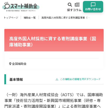
お問い合わせ
探す
コラム
トップページ
補助金一覧
高度外国人材採用に資する寄附講座事業（国庫補助事業）
対象
企業
団体
個人
その他
高度外国人材採用に資する寄附講座事業（国
エリア
庫補助事業）
全国
補助金
業種
物流・運輸業
製造業
情報通信業
卸売･小売業
飲食業
基本情報
この補助金の情報をPDFダウンロード
建設･不動産業
サービス業
医療･福祉
農業･林業
漁業
宿泊･旅館業
その他
（一財）海外産業人材育成協会（AOTS）では、国庫補助
事業「技術協力活用型・新興国市場開拓事業（研修・専
門家派遣・寄附講座開設事業）」による寄附講座事業へ
使い道