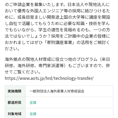
のご申請企業を募集いたします。日本法人や現地法人に
経営改善・経営強化
販路拡大
海外展開
設備投資
IT導入
おいて優秀な外国人エンジニア等の採用に結びつけるた
人材採用・雇用
人材育成・福利厚生
特許・知的財産
めに、成長目覚ましい開発途上国の大学等に講座を開設
起業・創業
事業承継
災害・被災者支援
コロナ関連
し自社で活躍してもらうために必要な知識・技術を学ん
でもらいながら、学生の適性を見極めるのも、一つの方
環境・省エネ
テレワーク
法ではないでしょうか？採用をご計画中の企業の皆様に
おかれましてはぜひ「寄附講座事業」の活用をご検討く
ださい。
海外拠点の現地人材育成に役立つ他のプログラム（来日
研修、海外研修、専門家派遣等）もございますので、併
受付中のみ
せてご覧ください。
https://www.aots.jp/hrd/technology-transfer/
実施機関
一般財団法人海外産業人材育成協会
検索
都道府県
全国
対象地域
全国