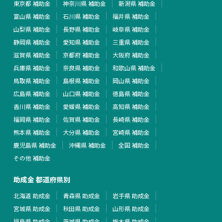
東京都 補助金
神奈川県 補助金
新潟県 補助金
富山県 補助金
石川県 補助金
福井県 補助金
山梨県 補助金
長野県 補助金
岐阜県 補助金
静岡県 補助金
愛知県 補助金
三重県 補助金
滋賀県 補助金
京都府 補助金
大阪府 補助金
兵庫県 補助金
奈良県 補助金
和歌山県 補助金
鳥取県 補助金
島根県 補助金
岡山県 補助金
広島県 補助金
山口県 補助金
徳島県 補助金
香川県 補助金
愛媛県 補助金
高知県 補助金
福岡県 補助金
佐賀県 補助金
長崎県 補助金
熊本県 補助金
大分県 補助金
宮崎県 補助金
鹿児島県 補助金
沖縄県 補助金
全国 補助金
その他 補助金
助成金 都道府県別
北海道 助成金
青森県 助成金
岩手県 助成金
宮城県 助成金
秋田県 助成金
山形県 助成金
福島県 助成金
茨城県 助成金
栃木県 助成金