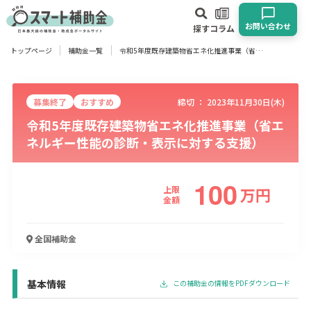
お問い合わせ
探す
コラム
トップページ
補助金一覧
令和5年度既存建築物省エネ化推進事業（省エネルギー性能の診断・表示に対する支援）
対象
企業
団体
個人
その他
募集終了
おすすめ
締切 ：
2023年11月30日(木)
令和5年度既存建築物省エネ化推進事業（省エ
エリア
ネルギー性能の診断・表示に対する支援）
100
上限
万
円
業種
金額
物流・運輸業
製造業
情報通信業
卸売･小売業
飲食業
全国
補助金
建設･不動産業
サービス業
医療･福祉
農業･林業
漁業
宿泊･旅館業
その他
基本情報
この補助金の情報をPDFダウンロード
使い道