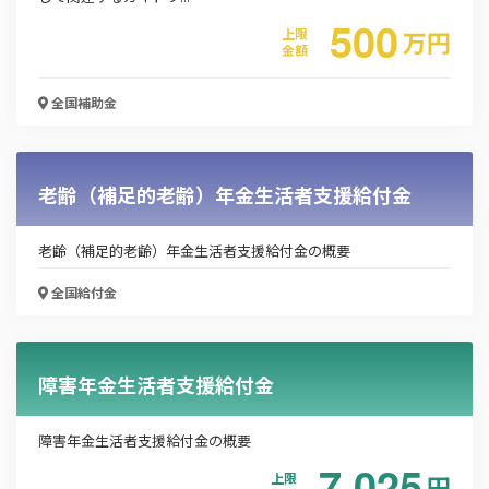
500
上限
万
円
金額
全国
補助金
老齢（補足的老齢）年金生活者支援給付金
老齢（補足的老齢）年金生活者支援給付金の概要
全国
給付金
障害年金生活者支援給付金
この補助金の情報をPDFダウンロード
障害年金生活者支援給付金の概要
令和5年度既存建築物省エネ化推進事業（省エネ
7,025
ルギー性能の診断・表示に対する支援）
上限
円