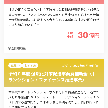
技術の確立や事業化・社会実装までに長期の研究開発と大規模な
資金を要し、リスクは高いものの国や世界全体で対処すべき経済
社会課題の解決にも資すると考えられる革新的な技術の研究開発
に取り組んでいる「デ...
30
上限
億
円
金額
全国
補助金
募集中
おすすめ
締切 ：
2027年01月29日(金)
令和８年度 温暖化対策促進事業費補助金（ト
ランジション・ファイナンス推進事業）
本事業では、トランジションボンド等にて資金調達を行う者が作
成した事業計画が「クライメート・トランジション・ファイナン
スに関する基本指針」で求められる事項を満たし、個別商品に即
して関連するガイドラ...