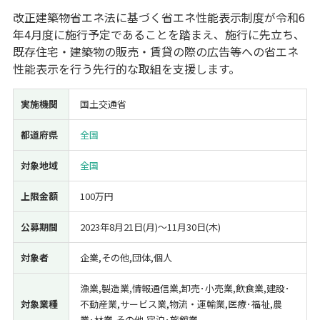
改正建築物省エネ法に基づく省エネ性能表示制度が令和6
経営改善・経営強化
販路拡大
海外展開
設備投資
IT導入
年4月度に施行予定であることを踏まえ、施行に先立ち、
人材採用・雇用
人材育成・福利厚生
特許・知的財産
既存住宅・建築物の販売・賃貸の際の広告等への省エネ
起業・創業
事業承継
災害・被災者支援
コロナ関連
性能表示を行う先行的な取組を支援します。
環境・省エネ
テレワーク
実施機関
国土交通省
都道府県
全国
対象地域
全国
受付中のみ
上限金額
100万円
公募期間
2023年8月21日(月)〜11月30日(木)
検索
対象者
企業,その他,団体,個人
漁業,製造業,情報通信業,卸売･小売業,飲食業,建設･
対象業種
不動産業,サービス業,物流・運輸業,医療･福祉,農
業･林業,その他,宿泊･旅館業