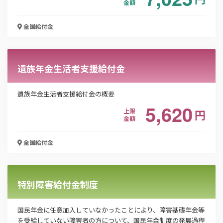
金額
お名前
全国
給付金
会社名
遺族年金生活者支援給付金
遺族年金生活者支援給付金の概要
5,620
メールアドレス
上限
円
金額
全国
給付金
電話番号
特別障害給付金制度
「PDF資料ダウンロード」ボタンを押下した時点
で本サービスの
利用規約
に同意したものとみなさ
国民年金に任意加入していなかったことにより、障害基礎年金等
れます。
を受給していない障害者の方について、国民年金制度の発展過程