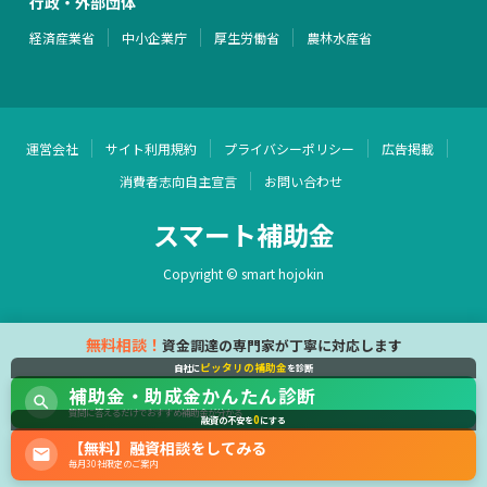
行政・外部団体
経済産業省
中小企業庁
厚生労働省
農林水産省
運営会社
サイト利用規約
プライバシーポリシー
広告掲載
消費者志向自主宣言
お問い合わせ
スマート補助金
Copyright © smart hojokin
無料相談！
資金調達の専門家が丁寧に対応します
ピッタリの補助金
自社に
を診断
補助金・助成金かんたん診断
質問に答えるだけでおすすめ補助金が分かる
0
融資の不安を
にする
【無料】融資相談をしてみる
毎月30社限定のご案内