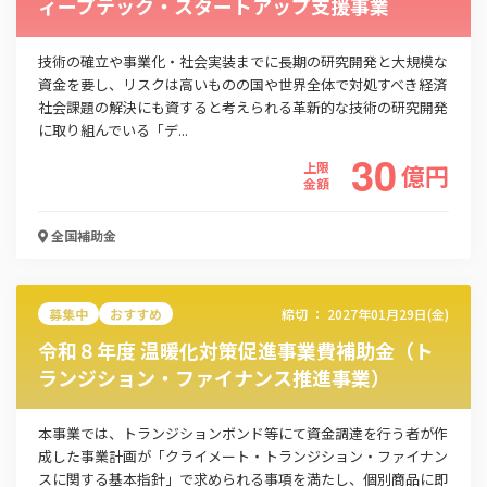
ィープテック・スタートアップ支援事業
技術の確立や事業化・社会実装までに長期の研究開発と大規模な
資金を要し、リスクは高いものの国や世界全体で対処すべき経済
社会課題の解決にも資すると考えられる革新的な技術の研究開発
に取り組んでいる「デ...
30
上限
億
円
金額
全国
補助金
募集中
おすすめ
締切 ：
2027年01月29日(金)
令和８年度 温暖化対策促進事業費補助金（ト
ランジション・ファイナンス推進事業）
本事業では、トランジションボンド等にて資金調達を行う者が作
成した事業計画が「クライメート・トランジション・ファイナン
スに関する基本指針」で求められる事項を満たし、個別商品に即