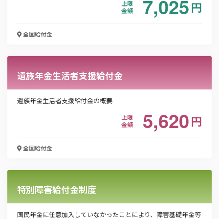
7,025
上限
円
金額
お名前
全国
給付金
会社名
遺族年金生活者支援給付金
遺族年金生活者支援給付金の概要
メールアドレス
5,620
上限
円
金額
電話番号
全国
給付金
特別障害給付金制度
「PDF資料ダウンロード」ボタンを押下した時点
で本サービスの
利用規約
に同意したものとみなさ
れます。
国民年金に任意加入していなかったことにより、障害基礎年金等