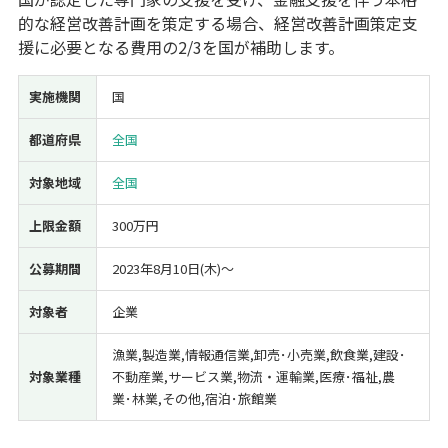
的な経営改善計画を策定する場合、経営改善計画策定支
経営改善・経営強化
販路拡大
海外展開
設備投資
IT導入
援に必要となる費用の2/3を国が補助します。
人材採用・雇用
人材育成・福利厚生
特許・知的財産
起業・創業
事業承継
災害・被災者支援
コロナ関連
実施機関
国
環境・省エネ
テレワーク
都道府県
全国
対象地域
全国
上限金額
300万円
受付中のみ
公募期間
2023年8月10日(木)〜
対象者
企業
漁業,製造業,情報通信業,卸売･小売業,飲食業,建設･
検索
対象業種
不動産業,サービス業,物流・運輸業,医療･福祉,農
業･林業,その他,宿泊･旅館業