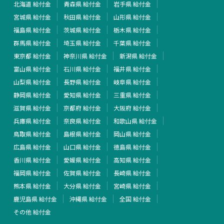
北海道 給付金
青森県 給付金
岩手県 給付金
宮城県 給付金
秋田県 給付金
山形県 給付金
福島県 給付金
茨城県 給付金
栃木県 給付金
群馬県 給付金
埼玉県 給付金
千葉県 給付金
東京都 給付金
神奈川県 給付金
新潟県 給付金
富山県 給付金
石川県 給付金
福井県 給付金
山梨県 給付金
長野県 給付金
岐阜県 給付金
静岡県 給付金
愛知県 給付金
三重県 給付金
滋賀県 給付金
京都府 給付金
大阪府 給付金
兵庫県 給付金
奈良県 給付金
和歌山県 給付金
鳥取県 給付金
島根県 給付金
岡山県 給付金
広島県 給付金
山口県 給付金
徳島県 給付金
香川県 給付金
愛媛県 給付金
高知県 給付金
福岡県 給付金
佐賀県 給付金
長崎県 給付金
熊本県 給付金
大分県 給付金
宮崎県 給付金
鹿児島県 給付金
沖縄県 給付金
全国 給付金
その他 給付金