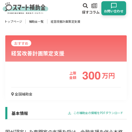
お問い合わせ
探す
コラム
トップページ
補助金一覧
経営改善計画策定支援
対象
企業
団体
個人
その他
おすすめ
経営改善計画策定支援
エリア
300
上限
万
円
金額
業種
全国
補助金
物流・運輸業
製造業
情報通信業
卸売･小売業
飲食業
建設･不動産業
サービス業
医療･福祉
農業･林業
漁業
宿泊･旅館業
その他
基本情報
この補助金の情報をPDFダウンロード
使い道
国が認定した専門家の支援を受け、金融支援を伴う本格