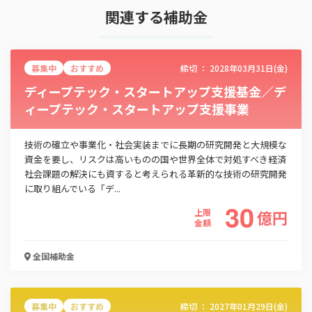
この補助金の情報をPDFダウンロード
関連する補助金
両立支援等助成金（育児休業等支援コース）
募集中
おすすめ
締切 ：
2028年03月31日(金)
お名前
ディープテック・スタートアップ支援基金／デ
ィープテック・スタートアップ支援事業
会社名
技術の確立や事業化・社会実装までに長期の研究開発と大規模な
資金を要し、リスクは高いものの国や世界全体で対処すべき経済
社会課題の解決にも資すると考えられる革新的な技術の研究開発
に取り組んでいる「デ...
メールアドレス
30
上限
億
円
金額
全国
補助金
電話番号
募集中
おすすめ
締切 ：
2027年01月29日(金)