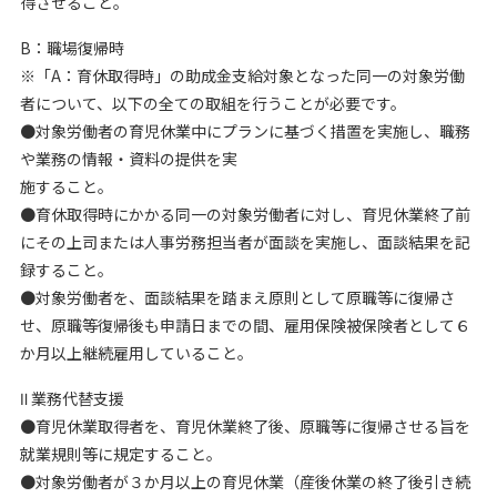
得させること。
B：職場復帰時
※「A：育休取得時」の助成金支給対象となった同一の対象労働
者について、以下の全ての取組を行うことが必要です。
●対象労働者の育児休業中にプランに基づく措置を実施し、職務
や業務の情報・資料の提供を実
施すること。
●育休取得時にかかる同一の対象労働者に対し、育児休業終了前
にその上司または人事労務担当者が面談を実施し、面談結果を記
録すること。
●対象労働者を、面談結果を踏まえ原則として原職等に復帰さ
せ、原職等復帰後も申請日までの間、雇用保険被保険者として６
か月以上継続雇用していること。
Ⅱ 業務代替支援
●育児休業取得者を、育児休業終了後、原職等に復帰させる旨を
就業規則等に規定すること。
●対象労働者が３か月以上の育児休業（産後休業の終了後引き続