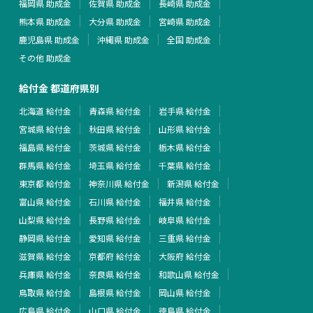
福岡県 助成金
佐賀県 助成金
長崎県 助成金
熊本県 助成金
大分県 助成金
宮崎県 助成金
鹿児島県 助成金
沖縄県 助成金
全国 助成金
その他 助成金
給付金 都道府県別
北海道 給付金
青森県 給付金
岩手県 給付金
宮城県 給付金
秋田県 給付金
山形県 給付金
福島県 給付金
茨城県 給付金
栃木県 給付金
群馬県 給付金
埼玉県 給付金
千葉県 給付金
東京都 給付金
神奈川県 給付金
新潟県 給付金
富山県 給付金
石川県 給付金
福井県 給付金
山梨県 給付金
長野県 給付金
岐阜県 給付金
静岡県 給付金
愛知県 給付金
三重県 給付金
滋賀県 給付金
京都府 給付金
大阪府 給付金
兵庫県 給付金
奈良県 給付金
和歌山県 給付金
鳥取県 給付金
島根県 給付金
岡山県 給付金
広島県 給付金
山口県 給付金
徳島県 給付金