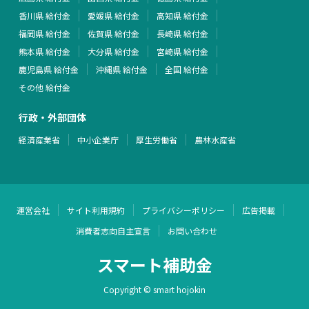
香川県 給付金
愛媛県 給付金
高知県 給付金
福岡県 給付金
佐賀県 給付金
長崎県 給付金
熊本県 給付金
大分県 給付金
宮崎県 給付金
鹿児島県 給付金
沖縄県 給付金
全国 給付金
その他 給付金
行政・外部団体
経済産業省
中小企業庁
厚生労働省
農林水産省
運営会社
サイト利用規約
プライバシーポリシー
広告掲載
消費者志向自主宣言
お問い合わせ
スマート補助金
Copyright © smart hojokin