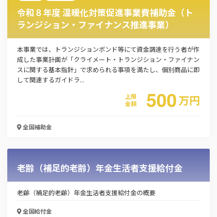
「PDF資料ダウンロード」ボタンを押下した時点
令和８年度 温暖化対策促進事業費補助金（ト
で本サービスの
利用規約
に同意したものとみなさ
ランジション・ファイナンス推進事業）
れます。
本事業では、トランジションボンド等にて資金調達を行う者が作
成した事業計画が「クライメート・トランジション・ファイナン
スに関する基本指針」で求められる事項を満たし、個別商品に即
して関連するガイドラ...
500
上限
万
円
金額
全国
補助金
老齢（補足的老齢）年金生活者支援給付金
老齢（補足的老齢）年金生活者支援給付金の概要
全国
給付金