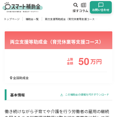
お問い合わせ
探す
コラム
トップページ
補助金一覧
両立支援等助成金（育児休業等支援コース）
対象
企業
団体
個人
その他
両立支援等助成金（育児休業等支援コース）
エリア
50
上限
万
円
金額
業種
全国
助成金
物流・運輸業
製造業
情報通信業
卸売･小売業
飲食業
建設･不動産業
サービス業
医療･福祉
農業･林業
漁業
基本情報
この補助金の情報をPDFダウンロード
宿泊･旅館業
その他
働き続けながら子育てや介護を行う労働者の雇用の継続
使い道