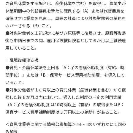
き育児休業をする場合は、産後休業を含む）を取得し、事業主が
休業期間中の代替要員を新たに確保する（A）または代替要員を
確保せずに業務を見直し、周囲の社員により対象労働者の業務を
カバーさせる（B）こと。
●対象労働者を上記規定に基づき原職等に復帰させ、原職等復帰
後も申請日までの間、雇用保険被保険者として６か月以上継続雇
用していること。
Ⅲ 職場復帰後支援
●育児・介護休業法を上回る「A：子の看護休暇制度（有給、時
間単位）」または「B：保育サービス費用補助制度」を導入して
いること。
●対象労働者が１か月以上の育児休業（産後休業を含む）から復
帰した後６か月以内において、導入した制度の一定の利用実績
（A：子の看護休暇制度 は10時間以上（有給）の取得またはB：
保育サービス費用補助制度は３万円以上の補助）があること。
＜育児休業等に関する情報公表加算＞※Ⅰ～Ⅲのいずれかに１回の
み加算