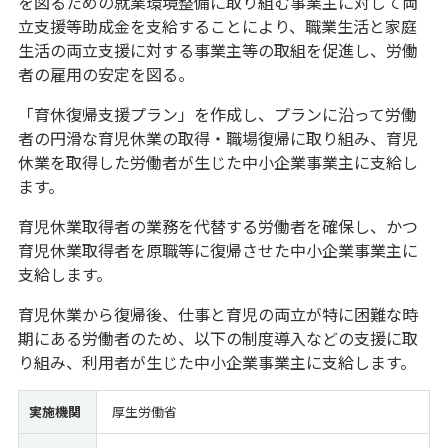
を図るための就業環境整備に取り組む事業主に対して両
立支援等助成金を支給することにより、職業生活と家庭
経営改善・経営強化
販路拡大
海外展開
設備投資
IT導入
生活の両立支援に対する事業主等の取組を促進し、労働
人材採用・雇用
人材育成・福利厚生
特許・知的財産
者の雇用の安定を図る。
起業・創業
事業承継
災害・被災者支援
コロナ関連
「育休復帰支援プラン」を作成し、プランに沿って労働
環境・省エネ
テレワーク
者の円滑な育児休業の取得・職場復帰に取り組み、育児
休業を取得した労働者が生じた中小企業事業主に支給し
ます。
育児休業取得者の業務を代替する労働者を確保し、かつ
育児休業取得者を原職等に復帰させた中小企業事業主に
受付中のみ
支給します。
育児休業から復帰後、仕事と育児の両立が特に困難な時
期にある労働者のため、以下の制度導入などの支援に取
検索
り組み、利用者が生じた中小企業事業主に支給します。
実施機関
厚生労働省