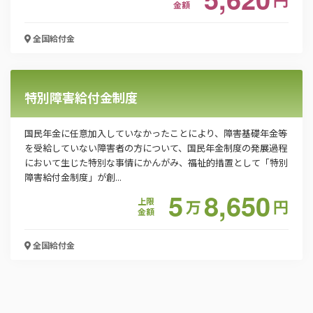
会社名
金額
全国
給付金
メールアドレス
特別障害給付金制度
電話番号
国民年金に任意加入していなかったことにより、障害基礎年金等
を受給していない障害者の方について、国民年金制度の発展過程
において生じた特別な事情にかんがみ、福祉的措置として「特別
障害給付金制度」が創...
「PDF資料ダウンロード」ボタンを押下した時点
5
8,650
で本サービスの
利用規約
に同意したものとみなさ
上限
万
円
金額
れます。
全国
給付金