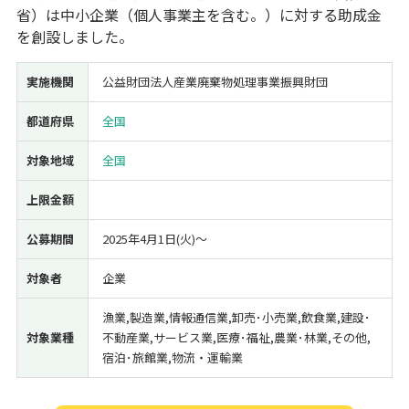
省）は中小企業（個人事業主を含む。）に対する助成金
経営改善・経営強化
販路拡大
海外展開
設備投資
IT導入
を創設しました。
人材採用・雇用
人材育成・福利厚生
特許・知的財産
起業・創業
事業承継
災害・被災者支援
コロナ関連
実施機関
公益財団法人産業廃棄物処理事業振興財団
環境・省エネ
テレワーク
都道府県
全国
対象地域
全国
上限金額
受付中のみ
公募期間
2025年4月1日(火)〜
対象者
企業
漁業,製造業,情報通信業,卸売･小売業,飲食業,建設･
検索
対象業種
不動産業,サービス業,医療･福祉,農業･林業,その他,
宿泊･旅館業,物流・運輸業