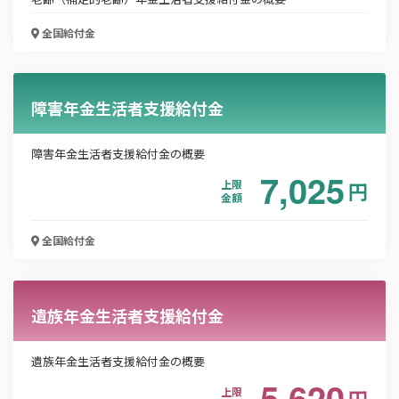
全国
給付金
障害年金生活者支援給付金
障害年金生活者支援給付金の概要
7,025
上限
円
金額
この補助金の情報をPDFダウンロード
全国
給付金
低濃度PCB廃棄物の濃度分析・処理に係る助成金
遺族年金生活者支援給付金
お名前
遺族年金生活者支援給付金の概要
5,620
上限
円