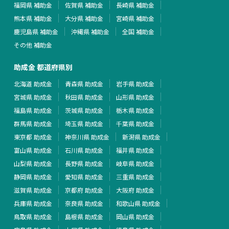
福岡県 補助金
佐賀県 補助金
長崎県 補助金
熊本県 補助金
大分県 補助金
宮崎県 補助金
鹿児島県 補助金
沖縄県 補助金
全国 補助金
その他 補助金
助成金 都道府県別
北海道 助成金
青森県 助成金
岩手県 助成金
宮城県 助成金
秋田県 助成金
山形県 助成金
福島県 助成金
茨城県 助成金
栃木県 助成金
群馬県 助成金
埼玉県 助成金
千葉県 助成金
東京都 助成金
神奈川県 助成金
新潟県 助成金
富山県 助成金
石川県 助成金
福井県 助成金
山梨県 助成金
長野県 助成金
岐阜県 助成金
静岡県 助成金
愛知県 助成金
三重県 助成金
滋賀県 助成金
京都府 助成金
大阪府 助成金
兵庫県 助成金
奈良県 助成金
和歌山県 助成金
鳥取県 助成金
島根県 助成金
岡山県 助成金