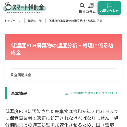
お問い合わせ
探す
コラム
トップページ
補助金一覧
低濃度PCB廃棄物の濃度分析・処理に係る助成金
対象
企業
団体
個人
その他
低濃度PCB廃棄物の濃度分析・処理に係る助
エリア
成金
全国
助成金
業種
物流・運輸業
製造業
情報通信業
卸売･小売業
飲食業
基本情報
この補助金の情報をPDFダウンロード
建設･不動産業
サービス業
医療･福祉
農業･林業
漁業
宿泊･旅館業
その他
低濃度PCBに汚染された廃棄物は令和９年３月31日まで
に保管事業者で適正に処理されなければなりません。処
分期限までの適正処理を加速化させるため、国（環境
使い道