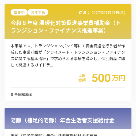
募集中
おすすめ
締切 ：
2027年01月29日(金)
令和８年度 温暖化対策促進事業費補助金（ト
ランジション・ファイナンス推進事業）
本事業では、トランジションボンド等にて資金調達を行う者が作
成した事業計画が「クライメート・トランジション・ファイナン
スに関する基本指針」で求められる事項を満たし、個別商品に即
して関連するガイドラ...
500
上限
万
円
金額
全国
補助金
老齢（補足的老齢）年金生活者支援給付金
老齢（補足的老齢）年金生活者支援給付金の概要