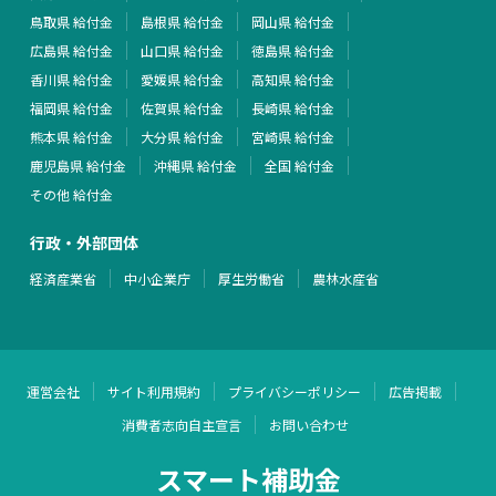
鳥取県 給付金
島根県 給付金
岡山県 給付金
広島県 給付金
山口県 給付金
徳島県 給付金
香川県 給付金
愛媛県 給付金
高知県 給付金
福岡県 給付金
佐賀県 給付金
長崎県 給付金
熊本県 給付金
大分県 給付金
宮崎県 給付金
鹿児島県 給付金
沖縄県 給付金
全国 給付金
その他 給付金
行政・外部団体
経済産業省
中小企業庁
厚生労働省
農林水産省
運営会社
サイト利用規約
プライバシーポリシー
広告掲載
消費者志向自主宣言
お問い合わせ
スマート補助金