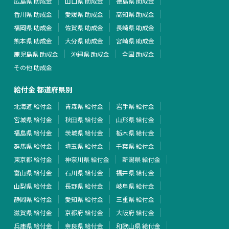
広島県 助成金
山口県 助成金
徳島県 助成金
香川県 助成金
愛媛県 助成金
高知県 助成金
福岡県 助成金
佐賀県 助成金
長崎県 助成金
熊本県 助成金
大分県 助成金
宮崎県 助成金
鹿児島県 助成金
沖縄県 助成金
全国 助成金
その他 助成金
給付金 都道府県別
北海道 給付金
青森県 給付金
岩手県 給付金
宮城県 給付金
秋田県 給付金
山形県 給付金
福島県 給付金
茨城県 給付金
栃木県 給付金
群馬県 給付金
埼玉県 給付金
千葉県 給付金
東京都 給付金
神奈川県 給付金
新潟県 給付金
富山県 給付金
石川県 給付金
福井県 給付金
山梨県 給付金
長野県 給付金
岐阜県 給付金
静岡県 給付金
愛知県 給付金
三重県 給付金
滋賀県 給付金
京都府 給付金
大阪府 給付金
兵庫県 給付金
奈良県 給付金
和歌山県 給付金