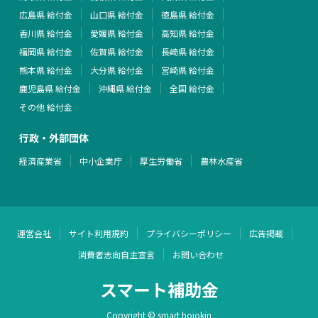
広島県 給付金
山口県 給付金
徳島県 給付金
香川県 給付金
愛媛県 給付金
高知県 給付金
福岡県 給付金
佐賀県 給付金
長崎県 給付金
熊本県 給付金
大分県 給付金
宮崎県 給付金
鹿児島県 給付金
沖縄県 給付金
全国 給付金
その他 給付金
行政・外部団体
経済産業省
中小企業庁
厚生労働省
農林水産省
運営会社
サイト利用規約
プライバシーポリシー
広告掲載
消費者志向自主宣言
お問い合わせ
スマート補助金
Copyright © smart hojokin