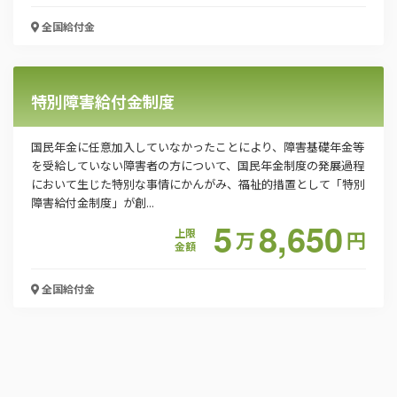
全国
給付金
特別障害給付金制度
国民年金に任意加入していなかったことにより、障害基礎年金等
を受給していない障害者の方について、国民年金制度の発展過程
において生じた特別な事情にかんがみ、福祉的措置として「特別
障害給付金制度」が創...
5
8,650
上限
万
円
金額
全国
給付金