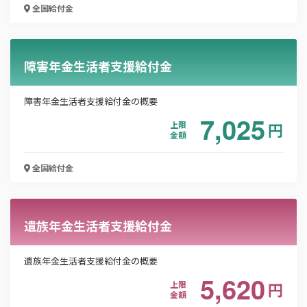
全国
給付金
「PDF資料ダウンロード」ボタンを押下した時点
で本サービスの
利用規約
に同意したものとみなさ
れます。
障害年金生活者支援給付金
障害年金生活者支援給付金の概要
7,025
上限
円
金額
全国
給付金
遺族年金生活者支援給付金
遺族年金生活者支援給付金の概要
5,620
上限
円
金額