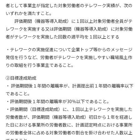
者として事業主が指定した対象労働者のテレワーク実績が、次の
いずれかを満たすこと。
評価期間（機器等導入助成）に１回以上対象労働者全員がテ
レワークを実施する又は評価期間（機器等導入助成）に対象労働
者がテレワークを実施した回数の週平均を１回以上とする
・テレワークの実施促進について企業トップ等からのメッセージ
発信を行うなど、労働者がテレワークを実施しやすい職場風土作
りの取組を行う事業主であること。
②目標達成助成
・ 評価期間後１年間の離職率が、計画提出前１年間の離職率以下
であること。
・評価期間後１年間の離職率が30％以下であること。
・評価期間（目標達成助成）に、１回以上テレワークを実施した
労働者数が、評価期間（機器等導入助成）初日から１年を経過し
た日における事業所の労働者数に、計画認定時点における事業所
の労働者全体に占める対象労働者の割合を掛け合わせた人数以上