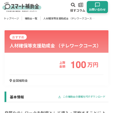
お問い合わせ
探す
コラム
トップページ
補助金一覧
人材確保等支援助成金 （テレワークコース）
対象
企業
団体
個人
その他
おすすめ
人材確保等支援助成金 （テレワークコース）
エリア
100
上限
万
円
金額
業種
全国
補助金
物流・運輸業
製造業
情報通信業
卸売･小売業
飲食業
建設･不動産業
サービス業
医療･福祉
農業･林業
漁業
宿泊･旅館業
その他
基本情報
この補助金の情報をPDFダウンロード
使い道
良質なテレワークを制度として導入・実施することによ