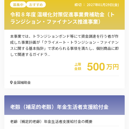
募集中
おすすめ
締切 ：
2027年01月29日(金)
この補助金の情報をPDFダウンロード
令和８年度 温暖化対策促進事業費補助金（ト
ランジション・ファイナンス推進事業）
人材確保等支援助成金 （テレワークコース）
本事業では、トランジションボンド等にて資金調達を行う者が作
お名前
成した事業計画が「クライメート・トランジション・ファイナン
スに関する基本指針」で求められる事項を満たし、個別商品に即
して関連するガイドラ...
500
会社名
上限
万
円
金額
全国
補助金
メールアドレス
老齢（補足的老齢）年金生活者支援給付金
電話番号
老齢（補足的老齢）年金生活者支援給付金の概要