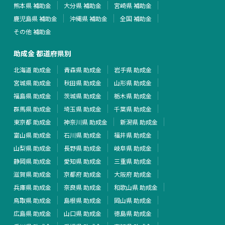
熊本県 補助金
大分県 補助金
宮崎県 補助金
鹿児島県 補助金
沖縄県 補助金
全国 補助金
その他 補助金
助成金 都道府県別
北海道 助成金
青森県 助成金
岩手県 助成金
宮城県 助成金
秋田県 助成金
山形県 助成金
福島県 助成金
茨城県 助成金
栃木県 助成金
群馬県 助成金
埼玉県 助成金
千葉県 助成金
東京都 助成金
神奈川県 助成金
新潟県 助成金
富山県 助成金
石川県 助成金
福井県 助成金
山梨県 助成金
長野県 助成金
岐阜県 助成金
静岡県 助成金
愛知県 助成金
三重県 助成金
滋賀県 助成金
京都府 助成金
大阪府 助成金
兵庫県 助成金
奈良県 助成金
和歌山県 助成金
鳥取県 助成金
島根県 助成金
岡山県 助成金
広島県 助成金
山口県 助成金
徳島県 助成金