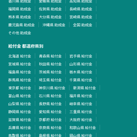
香川県 助成金
愛媛県 助成金
高知県 助成金
福岡県 助成金
佐賀県 助成金
長崎県 助成金
熊本県 助成金
大分県 助成金
宮崎県 助成金
鹿児島県 助成金
沖縄県 助成金
全国 助成金
その他 助成金
給付金 都道府県別
北海道 給付金
青森県 給付金
岩手県 給付金
宮城県 給付金
秋田県 給付金
山形県 給付金
福島県 給付金
茨城県 給付金
栃木県 給付金
群馬県 給付金
埼玉県 給付金
千葉県 給付金
東京都 給付金
神奈川県 給付金
新潟県 給付金
富山県 給付金
石川県 給付金
福井県 給付金
山梨県 給付金
長野県 給付金
岐阜県 給付金
静岡県 給付金
愛知県 給付金
三重県 給付金
滋賀県 給付金
京都府 給付金
大阪府 給付金
兵庫県 給付金
奈良県 給付金
和歌山県 給付金
鳥取県 給付金
島根県 給付金
岡山県 給付金