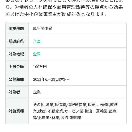
り、労働者の人材確保や雇用管理改善等の観点から効果
経営改善・経営強化
販路拡大
海外展開
設備投資
IT導入
をあげた中小企業事業主が助成対象となります。
人材採用・雇用
人材育成・福利厚生
特許・知的財産
起業・創業
事業承継
災害・被災者支援
コロナ関連
実施機関
厚生労働省
環境・省エネ
テレワーク
都道府県
全国
対象地域
全国
上限金額
100万円
受付中のみ
公募期間
2023年6月29日(木)〜
対象者
企業
その他,漁業,製造業,情報通信業,卸売･小売業,飲食
検索
対象業種
業,建設･不動産業,サービス業,物流・運輸業,医療･
福祉,農業･林業,宿泊･旅館業