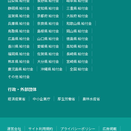
山梨県 給付金
長野県 給付金
岐阜県 給付金
静岡県 給付金
愛知県 給付金
三重県 給付金
滋賀県 給付金
京都府 給付金
大阪府 給付金
兵庫県 給付金
奈良県 給付金
和歌山県 給付金
鳥取県 給付金
島根県 給付金
岡山県 給付金
広島県 給付金
山口県 給付金
徳島県 給付金
香川県 給付金
愛媛県 給付金
高知県 給付金
福岡県 給付金
佐賀県 給付金
長崎県 給付金
熊本県 給付金
大分県 給付金
宮崎県 給付金
鹿児島県 給付金
沖縄県 給付金
全国 給付金
その他 給付金
行政・外部団体
経済産業省
中小企業庁
厚生労働省
農林水産省
運営会社
サイト利用規約
プライバシーポリシー
広告掲載