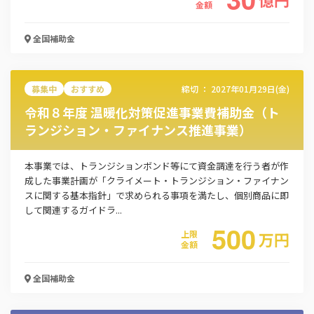
金額
全国
補助金
募集中
おすすめ
締切 ：
2027年01月29日(金)
令和８年度 温暖化対策促進事業費補助金（ト
ランジション・ファイナンス推進事業）
本事業では、トランジションボンド等にて資金調達を行う者が作
成した事業計画が「クライメート・トランジション・ファイナン
スに関する基本指針」で求められる事項を満たし、個別商品に即
して関連するガイドラ...
この補助金の情報をPDFダウンロード
500
上限
万
円
金額
物流脱炭素化促進事業
全国
補助金
お名前