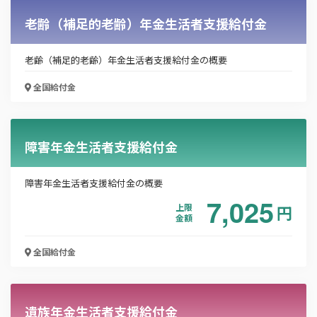
老齢（補足的老齢）年金生活者支援給付金
会社名
老齢（補足的老齢）年金生活者支援給付金の概要
全国
給付金
メールアドレス
障害年金生活者支援給付金
電話番号
障害年金生活者支援給付金の概要
7,025
上限
円
「PDF資料ダウンロード」ボタンを押下した時点
金額
で本サービスの
利用規約
に同意したものとみなさ
れます。
全国
給付金
遺族年金生活者支援給付金