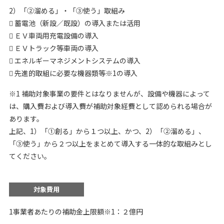
2）「②溜める」・「③使う」取組み
 蓄電池（新設／既設）の導入または活用
 ＥＶ車両用充電設備の導入
 ＥＶトラック等車両の導入
 エネルギーマネジメントシステムの導入
 先進的取組に必要な機器類等※1の導入
※1 補助対象事業の要件とはなりませんが、設備や機器によって
は、購入費および導入費が補助対象経費として認められる場合が
あります。
上記、1）「①創る」から１つ以上、かつ、2）「②溜める」、
「③使う」から２つ以上をまとめて導入する一体的な取組みとし
てください。
対象費用
1事業者あたりの補助金上限額※1：２億円