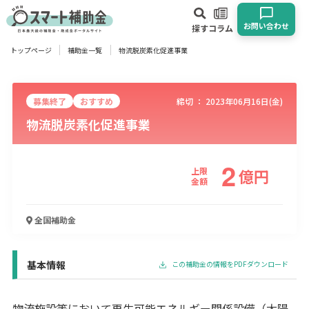
お問い合わせ
探す
コラム
トップページ
補助金一覧
物流脱炭素化促進事業
対象
企業
団体
個人
その他
募集終了
おすすめ
締切 ：
2023年06月16日(金)
物流脱炭素化促進事業
エリア
2
上限
億
円
金額
業種
全国
補助金
物流・運輸業
製造業
情報通信業
卸売･小売業
飲食業
建設･不動産業
サービス業
医療･福祉
農業･林業
漁業
宿泊･旅館業
その他
基本情報
この補助金の情報をPDFダウンロード
使い道
物流施設等において再生可能エネルギー関係設備（太陽