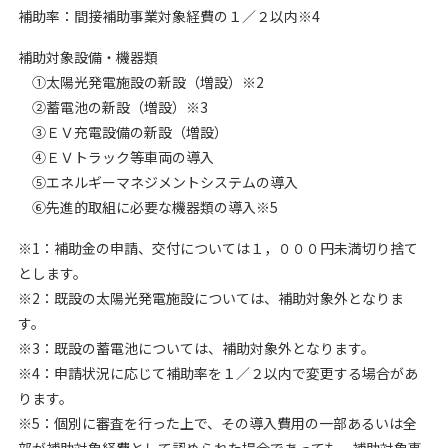
補助率：間接補助事業対象経費の１／２以内※4
補助対象設備・機器類
①太陽光発電施設の新設（増設）※2
②蓄電池の新設（増設）※3
③ＥＶ充電設備の新設（増設）
④ＥＶトラック等車両の導入
⑤エネルギーマネジメントシステムの導入
⑥先進的取組に必要な機器類の導入※5
※1：補助金の申請、交付については１，０００円未満切り捨て
とします。
※2：既設の太陽光発電施設については、補助対象外となりま
す。
※3：既設の蓄電池については、補助対象外となります。
※4：申請状況に応じて補助率を１／２以内で変更する場合があ
ります。
※5：個別に審査を行った上で、その導入費用の一部あるいは全
部が補助対象経費として認められた場合であっても、補助対象事