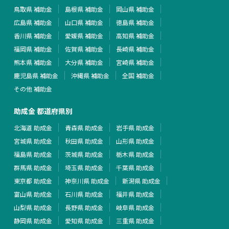
鳥取県 補助金
島根県 補助金
岡山県 補助金
広島県 補助金
山口県 補助金
徳島県 補助金
香川県 補助金
愛媛県 補助金
高知県 補助金
福岡県 補助金
佐賀県 補助金
長崎県 補助金
熊本県 補助金
大分県 補助金
宮崎県 補助金
鹿児島県 補助金
沖縄県 補助金
全国 補助金
その他 補助金
助成金 都道府県別
北海道 助成金
青森県 助成金
岩手県 助成金
宮城県 助成金
秋田県 助成金
山形県 助成金
福島県 助成金
茨城県 助成金
栃木県 助成金
群馬県 助成金
埼玉県 助成金
千葉県 助成金
東京都 助成金
神奈川県 助成金
新潟県 助成金
富山県 助成金
石川県 助成金
福井県 助成金
山梨県 助成金
長野県 助成金
岐阜県 助成金
静岡県 助成金
愛知県 助成金
三重県 助成金