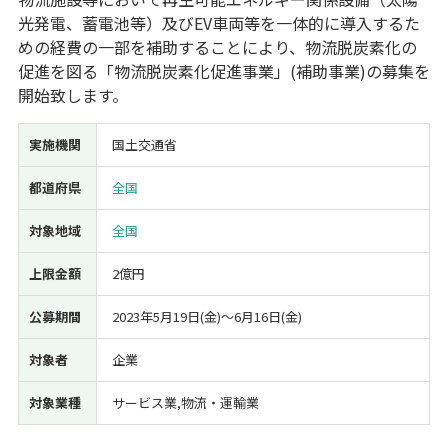
光発電、蓄電池等）及びEV車両等を一体的に導入するた
経営改善・経営強化
販路拡大
海外展開
設備投資
IT導入
めの経費の一部を補助することにより、物流脱炭素化の
人材採用・雇用
人材育成・福利厚生
特許・知的財産
促進を図る「物流脱炭素化促進事業」(補助事業)の募集を
起業・創業
事業承継
災害・被災者支援
コロナ関連
開始致します。
環境・省エネ
テレワーク
実施機関
国土交通省
都道府県
全国
対象地域
全国
受付中のみ
上限金額
2億円
公募期間
2023年5月19日(金)〜6月16日(金)
検索
対象者
企業
対象業種
サービス業,物流・運輸業