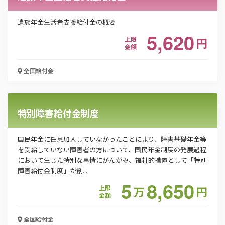
遺族年金生活者支援給付金の概要
5,620
上限
円
金額
全国
給付金
特別障害給付金制度
国民年金に任意加入していなかったことにより、障害基礎年金等
を受給していない障害者の方について、国民年金制度の発展過程
において生じた特別な事情にかんがみ、福祉的措置として「特別
障害給付金制度」が創...
5
8,650
上限
万
円
金額
全国
給付金