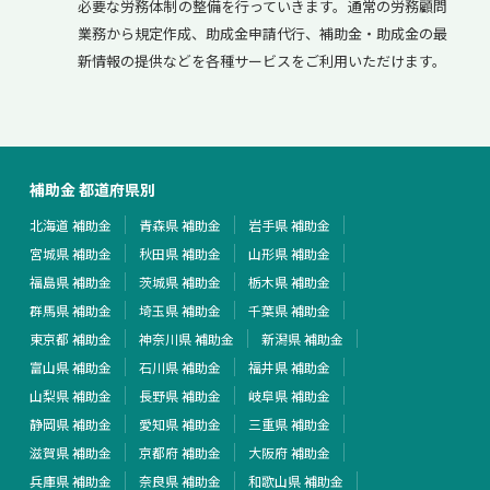
必要な労務体制の整備を行っていきます。通常の労務顧問
業務から規定作成、助成金申請代行、補助金・助成金の最
新情報の提供などを各種サービスをご利用いただけます。
補助金 都道府県別
北海道 補助金
青森県 補助金
岩手県 補助金
宮城県 補助金
秋田県 補助金
山形県 補助金
福島県 補助金
茨城県 補助金
栃木県 補助金
群馬県 補助金
埼玉県 補助金
千葉県 補助金
東京都 補助金
神奈川県 補助金
新潟県 補助金
富山県 補助金
石川県 補助金
福井県 補助金
山梨県 補助金
長野県 補助金
岐阜県 補助金
静岡県 補助金
愛知県 補助金
三重県 補助金
滋賀県 補助金
京都府 補助金
大阪府 補助金
兵庫県 補助金
奈良県 補助金
和歌山県 補助金