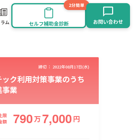
2分簡単
お問い合わせ
コラム
セルフ補助金診断
締切 ：
2022年08月17日(水)
チック利用対策事業のうち
進事業
790
7,000
旅館業
その他
上限
万
円
金額