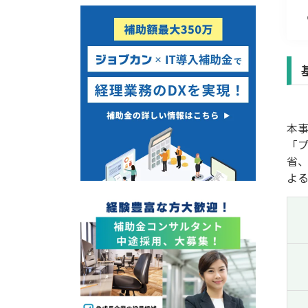
経営改善・経営強化
販路拡大
海外展開
設備投資
IT導入
テレワーク
本事
受付中のみ
「プ
省
よ