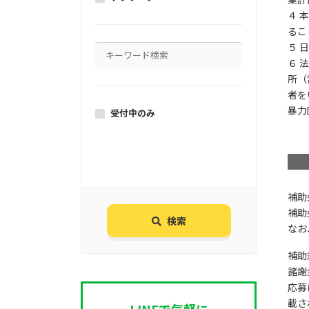
４ 
るこ
５ 
６ 
所（
者を
暴力
受付中のみ
補助
補助
検索
なお
補助
諸謝
応募
載さ
LINEで気軽に