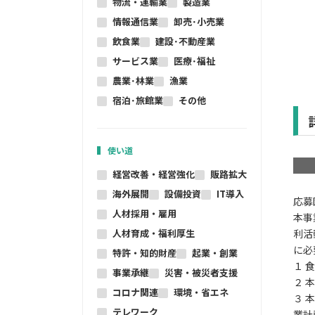
物流・運輸業
製造業
情報通信業
卸売･小売業
飲食業
建設･不動産業
サービス業
医療･福祉
農業･林業
漁業
宿泊･旅館業
その他
使い道
経営改善・経営強化
販路拡大
海外展開
設備投資
IT導入
応募
人材採用・雇用
本事
人材育成・福利厚生
利活
に必
特許・知的財産
起業・創業
１ 
事業承継
災害・被災者支援
２ 
コロナ関連
環境・省エネ
３ 
テレワーク
業計