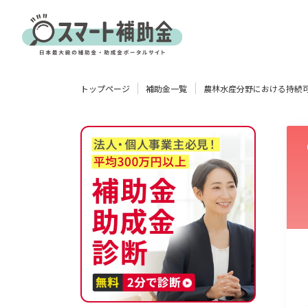
対象
トップページ
補助金一覧
企業
団体
個人
その他
エリア
業種
物流・運輸業
製造業
情報通信業
卸売･小売業
飲食業
使い道