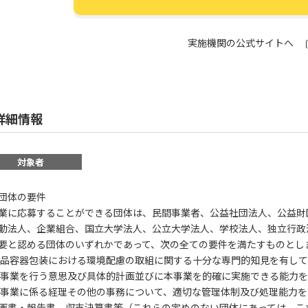
実施機関の公式サイトへ
詳細情報
対象者
団体の要件
業に応募することができる団体は、民間事業者、公益社団法人、公益財
動法人、企業組合、国立大学法人、公立大学法人、学校法人、独立行政
要と認める団体のいずれかであって、次の全ての要件を満たすものとし
食品容器包装における環境配慮の取組に関する十分な専門的知見を有し
本事業を行う意思及び具体的計画並びに本事業を的確に実施できる能力
本事業に係る経理その他の事務について、適切な管理体制及び処理能力
画書・報告書、収支決算書等（これらの定めのない団体にあっては、こ