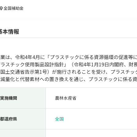
人材採用・雇用
人材育成・福利厚生
特許・知的財産
起業・創業
全国
補助金
基本情報
業は、令和4年4月に「プラスチックに係る資源循環の促進等に
ラスチック使用製品設計指針」（令和4年1月19日内閣府、財
、国土交通省告示第1号）が施行されることを受け、プラスチッ
る減量化と代替素材への置き換えを通じ、プラスチックに係る資
検索
実施機関
農林水産省
都道府県
全国