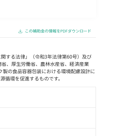
事業承継
災害・被災者支援
コロナ関連
環境・省エネ
この補助金の情報をPDFダウンロード
関する法律」（令和3年法律第60号）及び
務省、厚生労働省、農林水産省、経済産業
ク製の食品容器包装における環境配慮設計に
源循環を促進するものです。