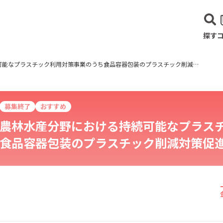
探す
農林水産分野における持続可能なプラスチック利用対策事業のうち食品容器包装のプラスチック削減対策促進事業
募集終了
おすすめ
農林水産分野における持続可能なプラス
食品容器包装のプラスチック削減対策促
建設･不動産業
サービス業
医療･福祉
農業･林業
漁業
宿泊･