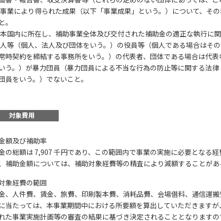
本事業により得られた成果（以下「事業成果」という。）について、そ
と。
日本国内に所在し、補助事業全体及び交付された補助金の適正な執行に
法人等（個人、法人及び団体をいう。）の役員等（個人である場合はそ
常時契約を締結する事務所をいう。）の代表者、団体である場合は代表
この補助金の情
いう。）が暴力団員（暴力団員による不当な行為の防止等に関する法律（
団員をいう。）でないこと。
農林水産分野におけ
利用対策事業のうち
ク削減対策促進事業
対象費用
金額及び補助率
お名前
金の総額は 7,907 千円であり、この範囲内で事業の実施に必要となる
、補助金額については、補助対象経費等の精査により減額することがあ
対象経費の範囲
会社名
金、人件費、賃金、旅費、印刷製本費、消耗品費、会場借料、通信運搬
に当たっては、本事業期間中における所要額を算出していただきますが
れた事業実施計画等の審査の結果に基づき決定されることとなりますの