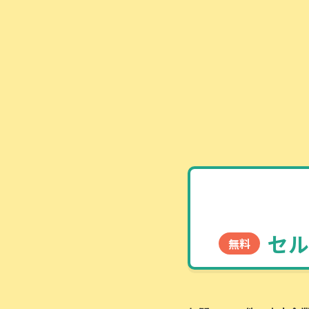
セル
無料