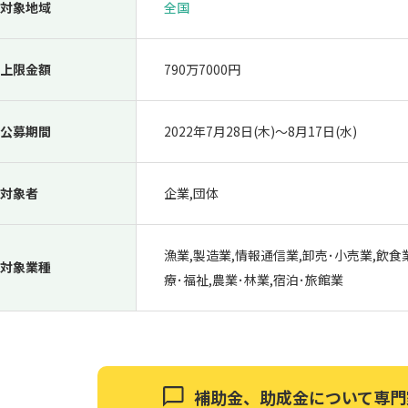
対象地域
全国
上限金額
790万7000円
公募期間
2022年7月28日(木)〜8月17日(水)
対象者
企業,団体
漁業,製造業,情報通信業,卸売･小売業,飲食
対象業種
療･福祉,農業･林業,宿泊･旅館業
補助金、助成金について
専門