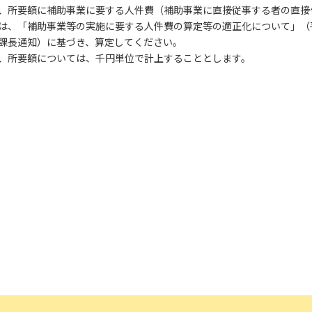
メールアドレス
、所要額に補助事業に要する人件費（補助事業に直接従事する者の直接
は、「補助事業等の実施に要する人件費の算定等の適正化について」（平成 22 
課長通知）に基づき、算定してください。
、所要額については、千円単位で計上することとします。
電話番号
「PDF資料ダウンロ
で本サービスの
利用
されます。