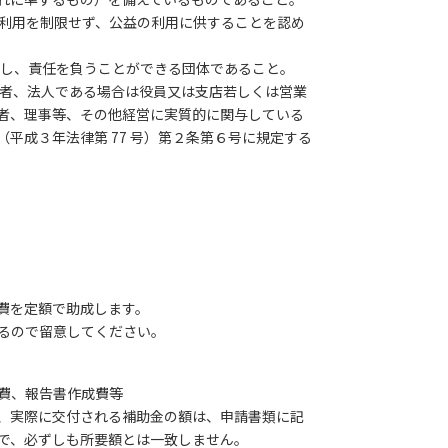
の利用を制限せず、公益の利用に供することを認め
関し、責任を負うことができる団体であること。
の者、法人である場合は役員又は支店若しくは営業
者、理事等、その他経営に実質的に関与している
報をPDFダウンロード
平成３年法律第 77 号）第２条第６号に規定する
る持続可能なプラスチック
食品容器包装のプラスチッ
経費を定額で助成します。
るので留意してください。
費、報告書作成費等
、実際に交付される補助金の額は、申請書類に記
で、必ずしも所要額とは一致しません。