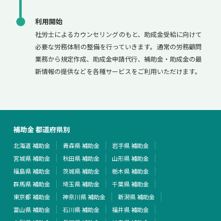
利用開始
社労士によるカウンセリングのもと、助成金受給に向けて
必要な労務体制の整備を行っていきます。通常の労務顧問
業務から規定作成、助成金申請代行、補助金・助成金の最
新情報の提供などを各種サービスをご利用いただけます。
補助金 都道府県別
北海道 補助金
青森県 補助金
岩手県 補助金
宮城県 補助金
秋田県 補助金
山形県 補助金
福島県 補助金
茨城県 補助金
栃木県 補助金
群馬県 補助金
埼玉県 補助金
千葉県 補助金
東京都 補助金
神奈川県 補助金
新潟県 補助金
富山県 補助金
石川県 補助金
福井県 補助金