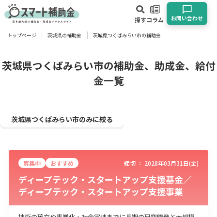
お問い合わせ
探す
コラム
トップページ
茨城県の補助金
茨城県つくばみらい市の補助金
対象
企業
団体
個人
その他
茨城県つくばみらい市の補助金、助成金、給付
金一覧
エリア
茨城県つくばみらい市のみに絞る
業種
募集中
おすすめ
締切 ：
2028年03月31日(金)
物流・運輸業
製造業
情報通信業
卸売･小売業
飲食業
ディープテック・スタートアップ支援基金／
建設･不動産業
サービス業
医療･福祉
農業･林業
漁業
ディープテック・スタートアップ支援事業
宿泊･旅館業
その他
技術の確立や事業化・社会実装までに長期の研究開発と大規模