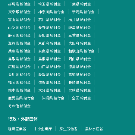
群馬県 給付金
埼玉県 給付金
千葉県 給付金
東京都 給付金
神奈川県 給付金
新潟県 給付金
富山県 給付金
石川県 給付金
福井県 給付金
山梨県 給付金
長野県 給付金
岐阜県 給付金
静岡県 給付金
愛知県 給付金
三重県 給付金
滋賀県 給付金
京都府 給付金
大阪府 給付金
兵庫県 給付金
奈良県 給付金
和歌山県 給付金
鳥取県 給付金
島根県 給付金
岡山県 給付金
広島県 給付金
山口県 給付金
徳島県 給付金
香川県 給付金
愛媛県 給付金
高知県 給付金
福岡県 給付金
佐賀県 給付金
長崎県 給付金
熊本県 給付金
大分県 給付金
宮崎県 給付金
鹿児島県 給付金
沖縄県 給付金
全国 給付金
その他 給付金
行政・外部団体
経済産業省
中小企業庁
厚生労働省
農林水産省