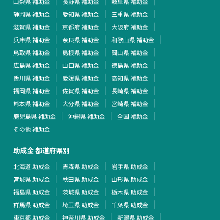
山梨県 補助金
長野県 補助金
岐阜県 補助金
静岡県 補助金
愛知県 補助金
三重県 補助金
滋賀県 補助金
京都府 補助金
大阪府 補助金
兵庫県 補助金
奈良県 補助金
和歌山県 補助金
鳥取県 補助金
島根県 補助金
岡山県 補助金
広島県 補助金
山口県 補助金
徳島県 補助金
香川県 補助金
愛媛県 補助金
高知県 補助金
福岡県 補助金
佐賀県 補助金
長崎県 補助金
熊本県 補助金
大分県 補助金
宮崎県 補助金
鹿児島県 補助金
沖縄県 補助金
全国 補助金
その他 補助金
助成金 都道府県別
北海道 助成金
青森県 助成金
岩手県 助成金
宮城県 助成金
秋田県 助成金
山形県 助成金
福島県 助成金
茨城県 助成金
栃木県 助成金
群馬県 助成金
埼玉県 助成金
千葉県 助成金
東京都 助成金
神奈川県 助成金
新潟県 助成金