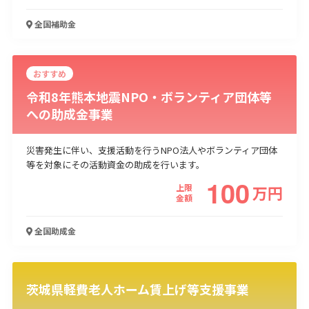
全国
補助金
おすすめ
令和8年熊本地震NPO・ボランティア団体等
への助成金事業
災害発生に伴い、支援活動を行うNPO法人やボランティア団体
等を対象にその活動資金の助成を行います。
100
上限
万
円
金額
全国
助成金
茨城県軽費老人ホーム賃上げ等支援事業