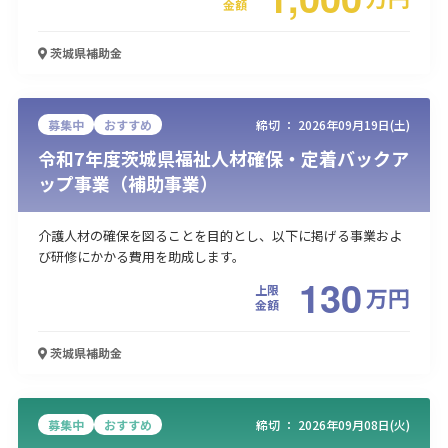
金額
茨城県
補助金
募集中
おすすめ
締切 ：
2026年09月19日(土)
令和7年度茨城県福祉人材確保・定着バックア
ップ事業（補助事業）
介護人材の確保を図ることを目的とし、以下に掲げる事業およ
び研修にかかる費用を助成します。
130
上限
万
円
金額
茨城県
補助金
募集中
おすすめ
締切 ：
2026年09月08日(火)