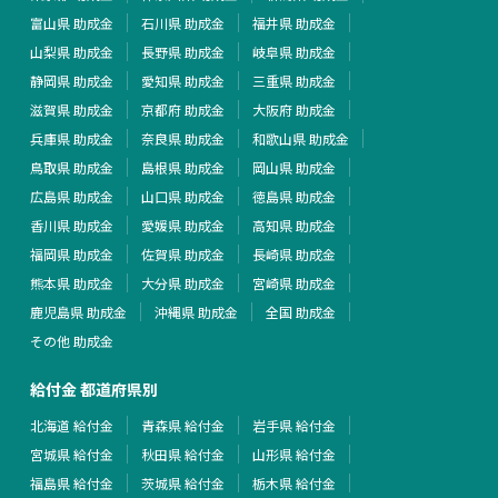
富山県 助成金
石川県 助成金
福井県 助成金
山梨県 助成金
長野県 助成金
岐阜県 助成金
静岡県 助成金
愛知県 助成金
三重県 助成金
滋賀県 助成金
京都府 助成金
大阪府 助成金
兵庫県 助成金
奈良県 助成金
和歌山県 助成金
鳥取県 助成金
島根県 助成金
岡山県 助成金
広島県 助成金
山口県 助成金
徳島県 助成金
香川県 助成金
愛媛県 助成金
高知県 助成金
福岡県 助成金
佐賀県 助成金
長崎県 助成金
熊本県 助成金
大分県 助成金
宮崎県 助成金
鹿児島県 助成金
沖縄県 助成金
全国 助成金
その他 助成金
給付金 都道府県別
北海道 給付金
青森県 給付金
岩手県 給付金
宮城県 給付金
秋田県 給付金
山形県 給付金
福島県 給付金
茨城県 給付金
栃木県 給付金