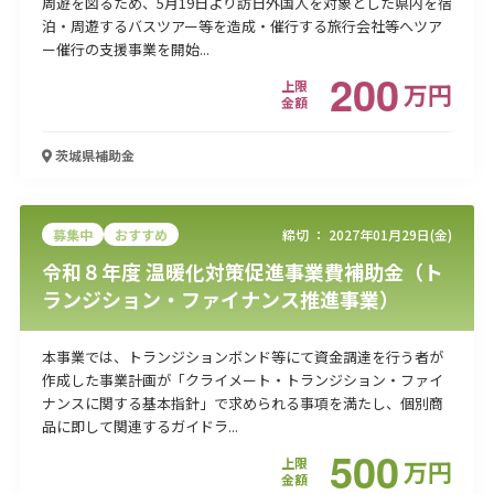
周遊を図るため、5月19日より訪日外国人を対象とした県内を宿
泊・周遊するバスツアー等を造成・催行する旅行会社等へツア
ー催行の支援事業を開始...
200
上限
万
円
金額
茨城県
補助金
募集中
おすすめ
締切 ：
2027年01月29日(金)
令和８年度 温暖化対策促進事業費補助金（ト
ランジション・ファイナンス推進事業）
本事業では、トランジションボンド等にて資金調達を行う者が
作成した事業計画が「クライメート・トランジション・ファイ
ナンスに関する基本指針」で求められる事項を満たし、個別商
品に即して関連するガイドラ...
500
上限
万
円
金額