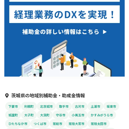
茨城県の地域別補助金・助成金情報
下妻市
利根町
北茨城市
取手市
古河市
土浦市
坂東市
城里町
大子町
大洗町
守谷市
小美玉市
かすみがうら市
ひたちなか市
つくば市
常総市
常陸大宮市
常陸太田市