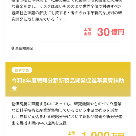
な資金を要し、リスクは高いものの国や世界全体で対処すべき
使い道
経済社会課題の解決にも資すると考えられる革新的な技術の研
究開発に取り組んでいる「デ...
経営改善・経営強化
販路拡大
海外展開
設備投資
IT導入
30
人材採用・雇用
人材育成・福利厚生
特許・知的財産
上限
億
円
金額
起業・創業
事業承継
災害・被災者支援
コロナ関連
環境・省エネ
テレワーク
全国
補助金
おすすめ
令和8年度戦略分野新製品開発促進事業費補助
金
受付中のみ
物価高騰に直面する中にあっても、研究機関やものづくり産業
など科学技術と産業が集積しているという本県の強みを活か
し、成長が見込まれる戦略分野において新製品開発や新分野進
検索
出を目指す県内中小企業を支援...
1,000
上限
万
円