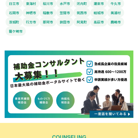
日立市
東海村
桜川市
水戸市
河内町
潮来市
牛久市
石岡市
神栖市
稲敷市
笠間市
筑西市
結城市
美浦村
茨城町
行方市
那珂市
鉾田市
阿見町
高萩市
鹿嶋市
龍ケ崎市
COUNSELING