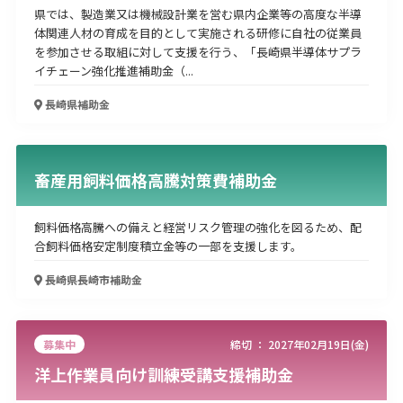
県では、製造業又は機械設計業を営む県内企業等の高度な半導
体関連人材の育成を目的として実施される研修に自社の従業員
を参加させる取組に対して支援を行う、「長崎県半導体サプラ
イチェーン強化推進補助金（...
長崎県
補助金
畜産用飼料価格高騰対策費補助金
飼料価格高騰への備えと経営リスク管理の強化を図るため、配
合飼料価格安定制度積立金等の一部を支援します。
長崎県長崎市
補助金
募集中
締切 ：
2027年02月19日(金)
洋上作業員向け訓練受講支援補助金