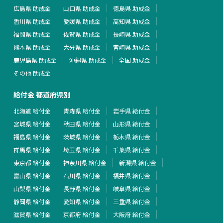
広島県 助成金
山口県 助成金
徳島県 助成金
香川県 助成金
愛媛県 助成金
高知県 助成金
福岡県 助成金
佐賀県 助成金
長崎県 助成金
熊本県 助成金
大分県 助成金
宮崎県 助成金
鹿児島県 助成金
沖縄県 助成金
全国 助成金
その他 助成金
給付金 都道府県別
北海道 給付金
青森県 給付金
岩手県 給付金
宮城県 給付金
秋田県 給付金
山形県 給付金
福島県 給付金
茨城県 給付金
栃木県 給付金
群馬県 給付金
埼玉県 給付金
千葉県 給付金
東京都 給付金
神奈川県 給付金
新潟県 給付金
富山県 給付金
石川県 給付金
福井県 給付金
山梨県 給付金
長野県 給付金
岐阜県 給付金
静岡県 給付金
愛知県 給付金
三重県 給付金
滋賀県 給付金
京都府 給付金
大阪府 給付金