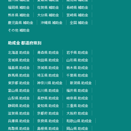
福岡県 補助金
佐賀県 補助金
長崎県 補助金
熊本県 補助金
大分県 補助金
宮崎県 補助金
鹿児島県 補助金
沖縄県 補助金
全国 補助金
その他 補助金
助成金 都道府県別
北海道 助成金
青森県 助成金
岩手県 助成金
宮城県 助成金
秋田県 助成金
山形県 助成金
福島県 助成金
茨城県 助成金
栃木県 助成金
群馬県 助成金
埼玉県 助成金
千葉県 助成金
東京都 助成金
神奈川県 助成金
新潟県 助成金
富山県 助成金
石川県 助成金
福井県 助成金
山梨県 助成金
長野県 助成金
岐阜県 助成金
静岡県 助成金
愛知県 助成金
三重県 助成金
滋賀県 助成金
京都府 助成金
大阪府 助成金
兵庫県 助成金
奈良県 助成金
和歌山県 助成金
鳥取県 助成金
島根県 助成金
岡山県 助成金