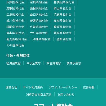
兵庫県 給付金
奈良県 給付金
和歌山県 給付金
鳥取県 給付金
島根県 給付金
岡山県 給付金
広島県 給付金
山口県 給付金
徳島県 給付金
香川県 給付金
愛媛県 給付金
高知県 給付金
福岡県 給付金
佐賀県 給付金
長崎県 給付金
熊本県 給付金
大分県 給付金
宮崎県 給付金
鹿児島県 給付金
沖縄県 給付金
全国 給付金
その他 給付金
行政・外部団体
経済産業省
中小企業庁
厚生労働省
農林水産省
運営会社
サイト利用規約
プライバシーポリシー
広告掲載
消費者志向自主宣言
お問い合わせ
スマート補助金