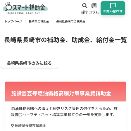
お問い合わせ
探す
コラム
トップページ
長崎県の補助金
長崎県長崎市の補助金
対象
企業
団体
個人
その他
長崎県長崎市の補助金、助成金、給付金一覧
エリア
長崎県長崎市のみに絞る
施設園芸等燃油価格高騰対策事業費補助金
業種
物流・運輸業
製造業
情報通信業
卸売･小売業
飲食業
燃油価格高騰への備えと経営リスク管理の強化を図るため、施
建設･不動産業
サービス業
医療･福祉
農業･林業
漁業
設園芸セーフティネット構築事業積立金の一部を支援します。
宿泊･旅館業
その他
長崎県長崎市
補助金