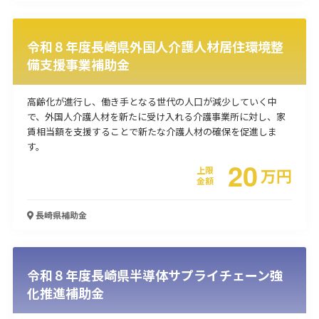
使い道
令和８年度長崎県外国人介護人材居住環境整
経営改善・経営強化
販路拡大
海外展開
設備投資
IT導入
備支援事業補助金
人材採用・雇用
人材育成・福利厚生
特許・知的財産
起業・創業
事業承継
災害・被災者支援
コロナ関連
高齢化が進行し、働き手となる世代の人口が減少していく中
環境・省エネ
テレワーク
で、外国人介護人材を新たに受け入れる介護事業所に対し、家
賃相当額を支援することで新たな介護人材の確保を促進しま
す。
20
上限
万
円
金額
受付中のみ
長崎県
補助金
令和８年度長崎県半導体サプライチェーン強
検索
化推進補助金