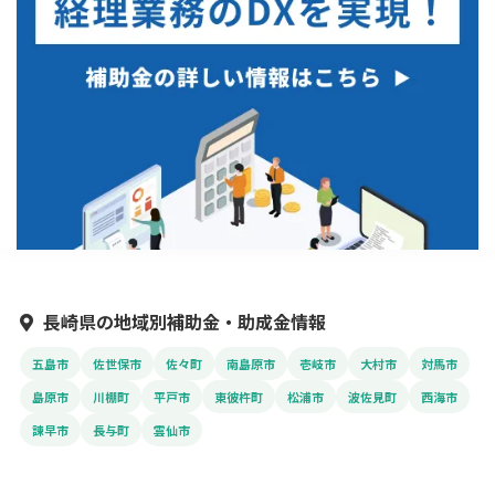
長崎県の地域別補助金・助成金情報
五島市
佐世保市
佐々町
南島原市
壱岐市
大村市
対馬市
島原市
川棚町
平戸市
東彼杵町
松浦市
波佐見町
西海市
諫早市
長与町
雲仙市