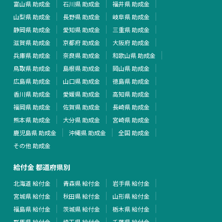
富山県 助成金
石川県 助成金
福井県 助成金
山梨県 助成金
長野県 助成金
岐阜県 助成金
静岡県 助成金
愛知県 助成金
三重県 助成金
滋賀県 助成金
京都府 助成金
大阪府 助成金
兵庫県 助成金
奈良県 助成金
和歌山県 助成金
鳥取県 助成金
島根県 助成金
岡山県 助成金
広島県 助成金
山口県 助成金
徳島県 助成金
香川県 助成金
愛媛県 助成金
高知県 助成金
福岡県 助成金
佐賀県 助成金
長崎県 助成金
熊本県 助成金
大分県 助成金
宮崎県 助成金
鹿児島県 助成金
沖縄県 助成金
全国 助成金
その他 助成金
給付金 都道府県別
北海道 給付金
青森県 給付金
岩手県 給付金
宮城県 給付金
秋田県 給付金
山形県 給付金
福島県 給付金
茨城県 給付金
栃木県 給付金
群馬県 給付金
埼玉県 給付金
千葉県 給付金