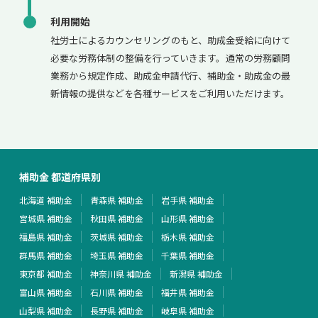
利用開始
社労士によるカウンセリングのもと、助成金受給に向けて
必要な労務体制の整備を行っていきます。通常の労務顧問
業務から規定作成、助成金申請代行、補助金・助成金の最
新情報の提供などを各種サービスをご利用いただけます。
補助金 都道府県別
北海道 補助金
青森県 補助金
岩手県 補助金
宮城県 補助金
秋田県 補助金
山形県 補助金
福島県 補助金
茨城県 補助金
栃木県 補助金
群馬県 補助金
埼玉県 補助金
千葉県 補助金
東京都 補助金
神奈川県 補助金
新潟県 補助金
富山県 補助金
石川県 補助金
福井県 補助金
山梨県 補助金
長野県 補助金
岐阜県 補助金