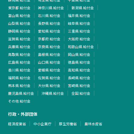
東京都 給付金
神奈川県 給付金
新潟県 給付金
富山県 給付金
石川県 給付金
福井県 給付金
山梨県 給付金
長野県 給付金
岐阜県 給付金
静岡県 給付金
愛知県 給付金
三重県 給付金
滋賀県 給付金
京都府 給付金
大阪府 給付金
兵庫県 給付金
奈良県 給付金
和歌山県 給付金
鳥取県 給付金
島根県 給付金
岡山県 給付金
広島県 給付金
山口県 給付金
徳島県 給付金
香川県 給付金
愛媛県 給付金
高知県 給付金
福岡県 給付金
佐賀県 給付金
長崎県 給付金
熊本県 給付金
大分県 給付金
宮崎県 給付金
鹿児島県 給付金
沖縄県 給付金
全国 給付金
その他 給付金
行政・外部団体
経済産業省
中小企業庁
厚生労働省
農林水産省