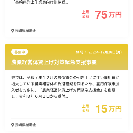
「長崎県洋上作業員向け訓練受...
75
使い道
上限
万
円
金額
経営改善・経営強化
販路拡大
海外展開
設備投資
IT導入
人材採用・雇用
人材育成・福利厚生
特許・知的財産
長崎県
補助金
起業・創業
事業承継
災害・被災者支援
コロナ関連
環境・省エネ
テレワーク
募集中
締切 ：
2026年12月28日(月)
農業経営体賃上げ対策緊急支援事業
県では、令和７年１２月の最低賃金の引き上げに伴い雇用費が
増大している農業経営体の負担軽減を図るため、雇用保険未加
受付中のみ
入者を対象に、「農業経営体賃上げ対策緊急支援金」を創設
し、令和８年６月１日から受付...
15
上限
万
円
金額
検索
長崎県
補助金