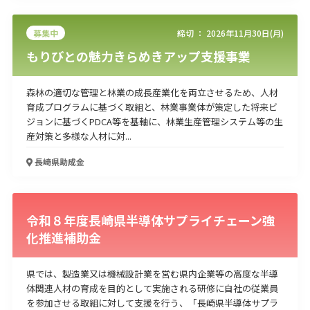
募集中
締切 ：
2026年11月30日(月)
もりびとの魅力きらめきアップ支援事業
森林の適切な管理と林業の成長産業化を両立させるため、人材
育成プログラムに基づく取組と、林業事業体が策定した将来ビ
ジョンに基づくPDCA等を基軸に、林業生産管理システム等の生
産対策と多様な人材に対...
長崎県
助成金
令和８年度長崎県半導体サプライチェーン強
化推進補助金
県では、製造業又は機械設計業を営む県内企業等の高度な半導
体関連人材の育成を目的として実施される研修に自社の従業員
を参加させる取組に対して支援を行う、「長崎県半導体サプラ