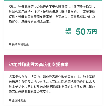
県は、物価高騰等での先行き不安の影響等による廃業を抑制し
地域の雇用維持や技術・技能の伝承に繋げるため、「事業承継
促進・後継者事業展開支援事業」を実施し、事業承継に向けた
取組や、承継後を見据えた事...
50
上限
万
円
金額
長崎県
補助金
辺地共聴施設の高度化支援事業
各事業のうち、「辺地共聴施設高度化改修事業」は、地上基幹
放送局から遠隔の地であること又は山間地等地理的条件による
地上デジタルテレビ放送の難視聴解消を目的とする有線共聴施
設又は無線共聴施設の高度化...
全国
補助金