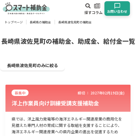
お問い合わせ
探す
コラム
トップページ
長崎県の補助金
長崎県波佐見町の補助金
対象
企業
団体
個人
その他
長崎県波佐見町の補助金、助成金、給付金一覧
エリア
長崎県波佐見町のみに絞る
募集中
締切 ：
2027年02月19日(金)
業種
洋上作業員向け訓練受講支援補助金
物流・運輸業
製造業
情報通信業
卸売･小売業
飲食業
建設･不動産業
サービス業
医療･福祉
農業･林業
漁業
県では、洋上風力発電等の海洋エネルギー関連産業の商用化を
見据えた専門人材の育成に関する取組を支援することにより、
宿泊･旅館業
その他
海洋エネルギー関連産業への県内企業の進出を促進するため