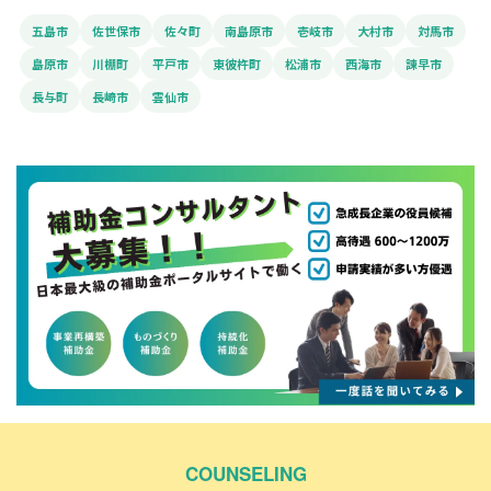
五島市
佐世保市
佐々町
南島原市
壱岐市
大村市
対馬市
島原市
川棚町
平戸市
東彼杵町
松浦市
西海市
諫早市
長与町
長崎市
雲仙市
COUNSELING