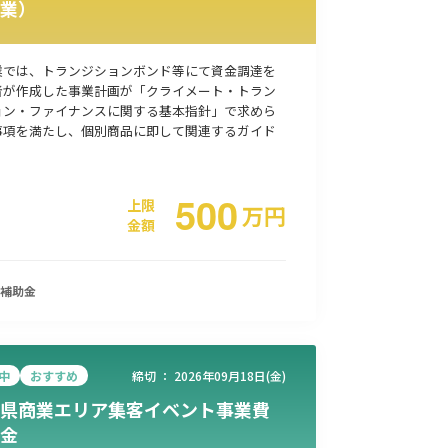
業）
事業承継
災害・被災者支援
コロナ関連
環境・省エネ
業では、トランジションボンド等にて資金調達を
者が作成した事業計画が「クライメート・トラン
ョン・ファイナンスに関する基本指針」で求めら
事項を満たし、個別商品に即して関連するガイド
500
上限
万
円
金額
補助金
中
おすすめ
締切 ：
2026年09月18日(金)
県商業エリア集客イベント事業費
金