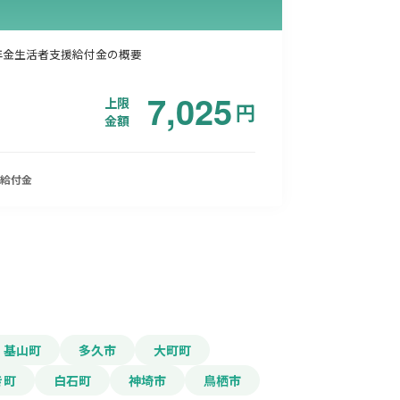
年金生活者支援給付金の概要
7,025
上限
円
金額
給付金
基山町
多久市
大町町
き町
白石町
神埼市
鳥栖市