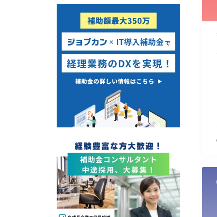
使い道
経営改善・経営強化
販路拡大
海外展開
設備投資
IT導入
テレワーク
受付中のみ