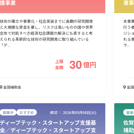
援事業
進事
人材採用・雇用
人材育成・福利厚生
特許・知的財産
起業・創業
技術の確立や事業化・社会実装までに長期の研究開発
本事
と大規模な資金を要し、リスクは高いものの国や世界
行う
全体で対処すべき経済社会課題の解決にも資すると考
ジシ
えられる革新的な技術の研究開発に取り組んでいる
れる
「デ...
ラ...
30
上限
億
円
金額
全国
補助金
全国
検索
募集中
おすすめ
締切 ：
2026年09月08日(火)
募集
ディープテック・スタートアップ支援基
佐賀
金／ディープテック・スタートアップ支
補助