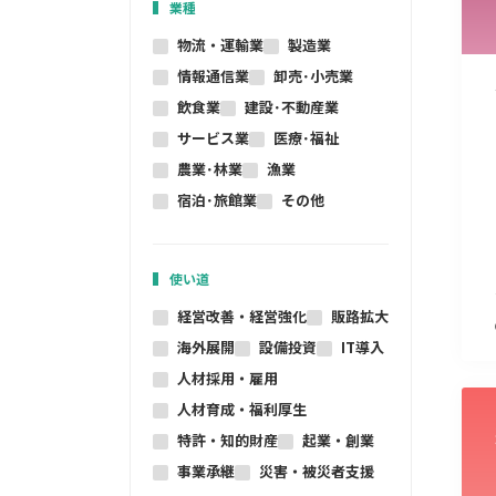
業種
物流・運輸業
製造業
情報通信業
卸売･小売業
飲食業
建設･不動産業
サービス業
医療･福祉
農業･林業
漁業
宿泊･旅館業
その他
使い道
経営改善・経営強化
販路拡大
海外展開
設備投資
IT導入
人材採用・雇用
人材育成・福利厚生
特許・知的財産
起業・創業
事業承継
災害・被災者支援