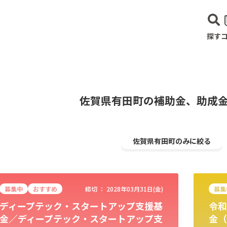
探す
佐賀県有田町の補助金、助成
佐賀県有田町のみに絞る
募集中
おすすめ
締切 ：
2028年03月31日(金)
募集
ディープテック・スタートアップ支援基
令和
建設･不動産業
サービス業
医療･福祉
農業･林業
漁業
宿泊･
金／ディープテック・スタートアップ支
金（