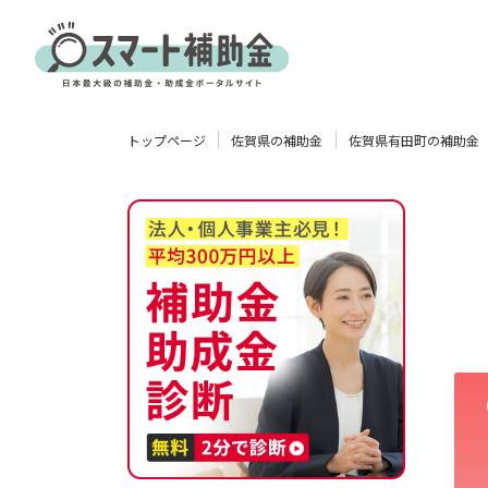
対象
トップページ
佐賀県の補助金
佐賀県有田町の補助金
企業
団体
個人
その他
エリア
業種
物流・運輸業
製造業
情報通信業
卸売･小売業
飲食業