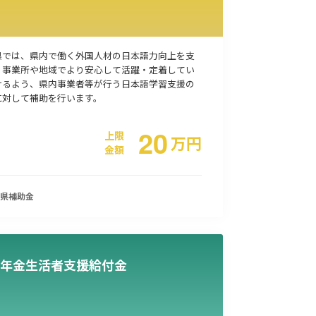
県では、県内で働く外国人材の日本語力向上を支
、事業所や地域でより安心して活躍・定着してい
けるよう、県内事業者等が行う日本語学習支援の
に対して補助を行います。
20
上限
万
円
金額
県
補助金
年金生活者支援給付金