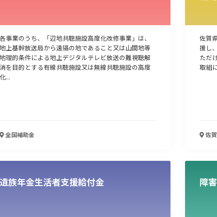
各事業のうち、「辺地共聴施設高度化改修事業」は、
佐賀
地上基幹放送局から遠隔の地であること又は山間地等
援し
地理的条件による地上デジタルテレビ放送の難視聴解
ただ
消を目的とする有線共聴施設又は無線共聴施設の高度
取組
化...
全国
補助金
佐賀
遺族年金生活者支援給付金
障害