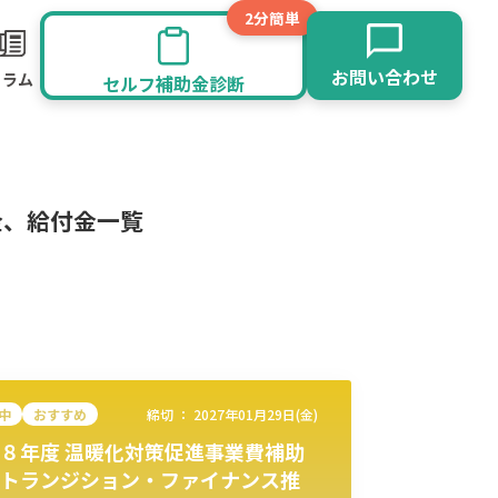
2分簡単
お問い合わせ
コラム
セルフ補助金診断
金、給付金一覧
中
おすすめ
締切 ：
2027年01月29日(金)
８年度 温暖化対策促進事業費補助
旅館業
その他
トランジション・ファイナンス推