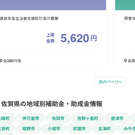
遺族年金生活者支援給付金の概要
障害
5,620
上限
円
金額
全国
給付金
全国
次のページへ
佐賀県の地域別補助金・助成金情報
上峰町
伊万里市
佐賀市
吉野ヶ里町
唐津市
太良町
嬉野市
小城市
武雄市
玄海町
みや