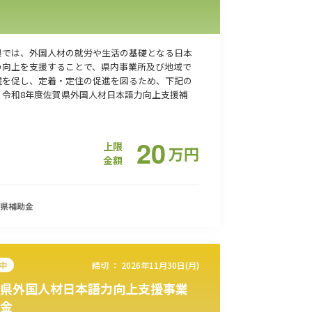
県では、外国人材の就労や生活の基礎となる日本
の向上を支援することで、県内事業所及び地域で
躍を促し、定着・定住の促進を図るため、下記の
り令和8年度佐賀県外国人材日本語力向上支援補
20
上限
万
円
金額
県
補助金
中
締切 ：
2026年11月30日(月)
県外国人材日本語力向上支援事業
金