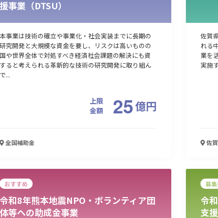
援事業（DTSU）
本事業は技術の確立や事業化・社会実装までに長期の
佐賀
研究開発と大規模な資金を要し、リスクは高いものの
れる
国や世界全体で対処すべき経済社会課題の解決にも資
業を
すると考えられる革新的な技術の研究開発に取り組ん
実施
で...
25
上限
億
円
金額
全国
補助金
佐賀
おすすめ
募集
令和8年熊本地震NPO・ボランティア団
令和
体等への助成金事業
支援