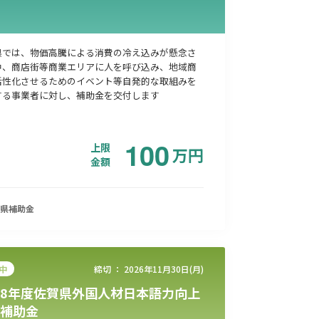
県では、物価高騰による消費の冷え込みが懸念さ
中、商店街等商業エリアに人を呼び込み、地域商
活性化させるためのイベント等自発的な取組みを
する事業者に対し、補助金を交付します
100
上限
万
円
金額
県
補助金
中
締切 ：
2026年11月30日(月)
8年度佐賀県外国人材日本語力向上
補助金