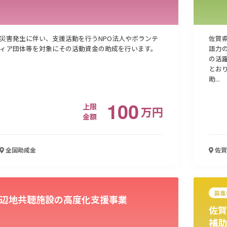
災害発生に伴い、支援活動を行うNPO法人やボランテ
佐賀
ィア団体等を対象にその活動資金の助成を行います。
語力
の活
とお
助...
100
上限
万
円
金額
全国
助成金
佐賀
募集
辺地共聴施設の高度化支援事業
佐賀
補助