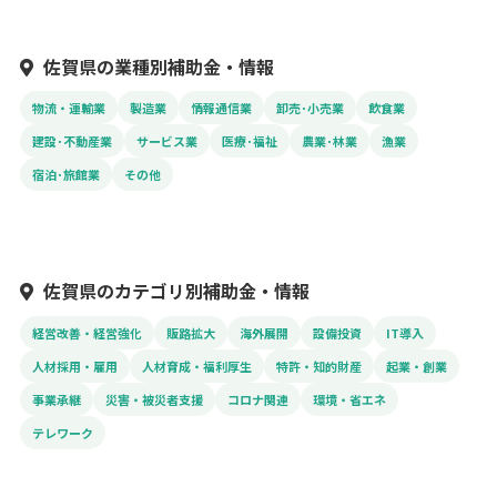
佐賀県の業種別補助金・情報
物流・運輸業
製造業
情報通信業
卸売･小売業
飲食業
建設･不動産業
サービス業
医療･福祉
農業･林業
漁業
宿泊･旅館業
その他
佐賀県のカテゴリ別補助金・情報
経営改善・経営強化
販路拡大
海外展開
設備投資
IT導入
人材採用・雇用
人材育成・福利厚生
特許・知的財産
起業・創業
事業承継
災害・被災者支援
コロナ関連
環境・省エネ
テレワーク