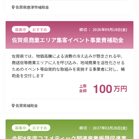
佐賀県唐津市
補助金
募集中
おすすめ
締切 ：
2026年09月18日(金)
佐賀県商業エリア集客イベント事業費補助金
佐賀県では、物価高騰による消費の冷え込みが懸念される中、
商店街等商業エリアに人を呼び込み、地域商業を活性化させる
ためのイベント等自発的な取組みを実施する事業者に対し、補
助金を交付します
100
上限
万
円
金額
佐賀県
補助金
募集中
おすすめ
締切 ：
2027年02月26日(金)
令和8年度コスメティック関連産業振興促進事