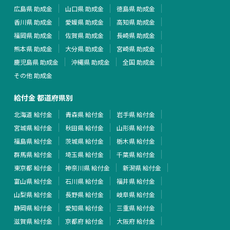
広島県 助成金
山口県 助成金
徳島県 助成金
香川県 助成金
愛媛県 助成金
高知県 助成金
福岡県 助成金
佐賀県 助成金
長崎県 助成金
熊本県 助成金
大分県 助成金
宮崎県 助成金
鹿児島県 助成金
沖縄県 助成金
全国 助成金
その他 助成金
給付金 都道府県別
北海道 給付金
青森県 給付金
岩手県 給付金
宮城県 給付金
秋田県 給付金
山形県 給付金
福島県 給付金
茨城県 給付金
栃木県 給付金
群馬県 給付金
埼玉県 給付金
千葉県 給付金
東京都 給付金
神奈川県 給付金
新潟県 給付金
富山県 給付金
石川県 給付金
福井県 給付金
山梨県 給付金
長野県 給付金
岐阜県 給付金
静岡県 給付金
愛知県 給付金
三重県 給付金
滋賀県 給付金
京都府 給付金
大阪府 給付金