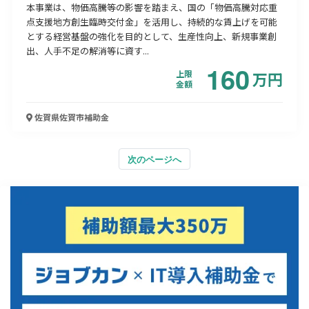
本事業は、物価高騰等の影響を踏まえ、国の「物価高騰対応重
点支援地方創生臨時交付金」を活用し、持続的な賃上げを可能
とする経営基盤の強化を目的として、生産性向上、新規事業創
出、人手不足の解消等に資す...
160
上限
万
円
金額
佐賀県佐賀市
補助金
次のページへ