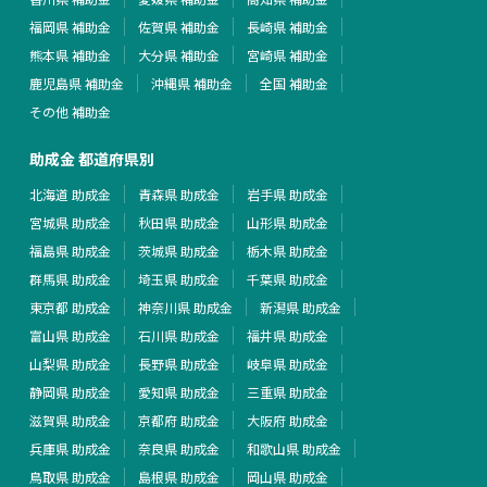
福岡県 補助金
佐賀県 補助金
長崎県 補助金
熊本県 補助金
大分県 補助金
宮崎県 補助金
鹿児島県 補助金
沖縄県 補助金
全国 補助金
その他 補助金
助成金 都道府県別
北海道 助成金
青森県 助成金
岩手県 助成金
宮城県 助成金
秋田県 助成金
山形県 助成金
福島県 助成金
茨城県 助成金
栃木県 助成金
群馬県 助成金
埼玉県 助成金
千葉県 助成金
東京都 助成金
神奈川県 助成金
新潟県 助成金
富山県 助成金
石川県 助成金
福井県 助成金
山梨県 助成金
長野県 助成金
岐阜県 助成金
静岡県 助成金
愛知県 助成金
三重県 助成金
滋賀県 助成金
京都府 助成金
大阪府 助成金
兵庫県 助成金
奈良県 助成金
和歌山県 助成金
鳥取県 助成金
島根県 助成金
岡山県 助成金