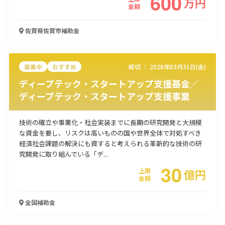
600
万
円
金額
佐賀県佐賀市
補助金
募集中
おすすめ
締切 ：
2028年03月31日(金)
ディープテック・スタートアップ支援基金／
ディープテック・スタートアップ支援事業
技術の確立や事業化・社会実装までに長期の研究開発と大規模
な資金を要し、リスクは高いものの国や世界全体で対処すべき
経済社会課題の解決にも資すると考えられる革新的な技術の研
究開発に取り組んでいる「デ...
30
上限
億
円
金額
全国
補助金