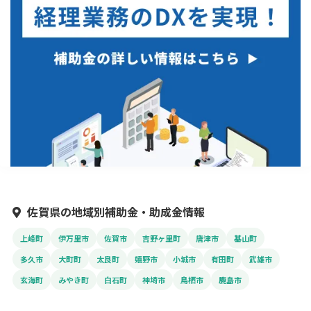
佐賀県の地域別補助金・助成金情報
上峰町
伊万里市
佐賀市
吉野ヶ里町
唐津市
基山町
多久市
大町町
太良町
嬉野市
小城市
有田町
武雄市
玄海町
みやき町
白石町
神埼市
鳥栖市
鹿島市