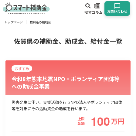
お問い合わせ
探す
コラム
トップページ
佐賀県の補助金
対象
企業
団体
個人
その他
佐賀県の補助金、助成金、給付金一覧
エリア
おすすめ
令和8年熊本地震NPO・ボランティア団体等
への助成金事業
業種
災害発生に伴い、支援活動を行うNPO法人やボランティア団体
等を対象にその活動資金の助成を行います。
物流・運輸業
製造業
情報通信業
卸売･小売業
飲食業
100
建設･不動産業
サービス業
医療･福祉
農業･林業
漁業
上限
万
円
金額
宿泊･旅館業
その他