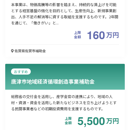
本事業は、物価高騰等の影響を踏まえ、持続的な賃上げを可能
とする経営基盤の強化を目的として、生産性向上、新規事業創
出、人手不足の解消等に資する取組を支援するものです。2年間
を通じて、「働きがい」と...
160
上限
万
円
金額
佐賀県佐賀市
補助金
おすすめ
唐津市地域経済循環創造事業補助金
総務省の交付金を活用し、産学金官の連携により、地域の人
材・資源・資金を活用した新たなビジネスを立ち上げようとす
る民間事業者などの初期投資費用を支援するものです。
5,500
上限
万
円
金額