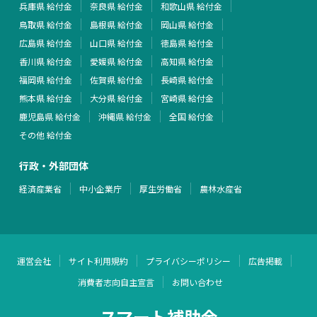
兵庫県 給付金
奈良県 給付金
和歌山県 給付金
鳥取県 給付金
島根県 給付金
岡山県 給付金
広島県 給付金
山口県 給付金
徳島県 給付金
香川県 給付金
愛媛県 給付金
高知県 給付金
福岡県 給付金
佐賀県 給付金
長崎県 給付金
熊本県 給付金
大分県 給付金
宮崎県 給付金
鹿児島県 給付金
沖縄県 給付金
全国 給付金
その他 給付金
行政・外部団体
経済産業省
中小企業庁
厚生労働省
農林水産省
運営会社
サイト利用規約
プライバシーポリシー
広告掲載
消費者志向自主宣言
お問い合わせ
スマート補助金