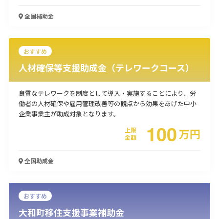
使い道
全国
補助金
経営改善・経営強化
販路拡大
海外展開
設備投資
IT導入
人材採用・雇用
人材育成・福利厚生
特許・知的財産
おすすめ
起業・創業
事業承継
災害・被災者支援
コロナ関連
人材確保等支援助成金（テレワークコース）
環境・省エネ
テレワーク
良質なテレワークを制度として導入・実施することにより、労
働者の人材確保や雇用管理改善等の観点から効果をあげた中小
企業事業主が助成対象となります。
100
上限
万
円
金額
受付中のみ
全国
助成金
検索
おすすめ
大和町移住支援事業補助金