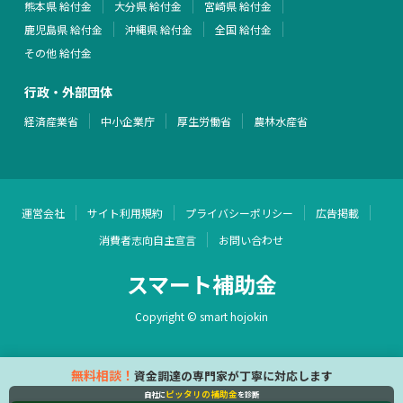
熊本県 給付金
大分県 給付金
宮崎県 給付金
鹿児島県 給付金
沖縄県 給付金
全国 給付金
その他 給付金
行政・外部団体
経済産業省
中小企業庁
厚生労働省
農林水産省
運営会社
サイト利用規約
プライバシーポリシー
広告掲載
消費者志向自主宣言
お問い合わせ
スマート補助金
Copyright © smart hojokin
無料相談！
資金調達の専門家が丁寧に対応します
ピッタリの補助金
自社に
を診断