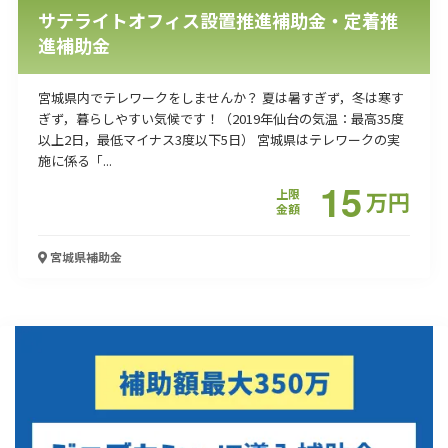
サテライトオフィス設置推進補助金・定着推
進補助金
宮城県内でテレワークをしませんか？ 夏は暑すぎず，冬は寒す
ぎず，暮らしやすい気候です！（2019年仙台の気温：最高35度
以上2日，最低マイナス3度以下5日） 宮城県はテレワークの実
施に係る「...
15
上限
万
円
金額
宮城県
補助金