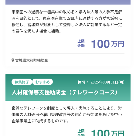
東京圏への過度な一極集中の改めると県内法人等の人手不足解
消を目的として、東京圏在住で23区内に通勤する方が宮城県に
移住し、宮城県が対象として登録した法人に就業するなど一定
の要件を満たす場合に補助...
100
上限
万
円
金額
宮城県大和町
補助金
募集終了
おすすめ
締切 ：
2025年03月31日(月)
人材確保等支援助成金（テレワークコース）
良質なテレワークを制度として導入・実施することにより、労
働者の人材確保や雇用管理改善等の観点から効果をあげた中小
企業事業主に助成するものです。
100
上限
万
円
金額