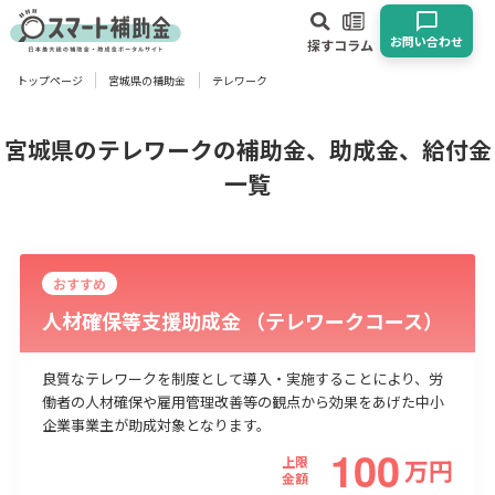
お問い合わせ
探す
コラム
トップページ
宮城県の補助金
テレワーク
対象
企業
団体
個人
その他
宮城県のテレワークの補助金、助成金、給付金
一覧
エリア
おすすめ
人材確保等支援助成金 （テレワークコース）
業種
良質なテレワークを制度として導入・実施することにより、労
物流・運輸業
製造業
情報通信業
卸売･小売業
飲食業
働者の人材確保や雇用管理改善等の観点から効果をあげた中小
企業事業主が助成対象となります。
建設･不動産業
サービス業
医療･福祉
農業･林業
漁業
100
宿泊･旅館業
その他
上限
万
円
金額