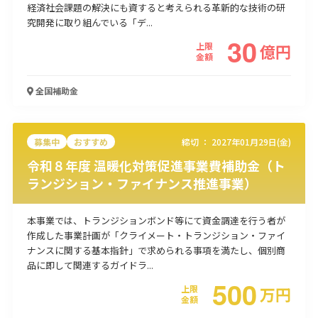
経済社会課題の解決にも資すると考えられる革新的な技術の研
使い道
究開発に取り組んでいる「デ...
30
上限
億
円
経営改善・経営強化
販路拡大
海外展開
設備投資
IT導入
金額
人材採用・雇用
人材育成・福利厚生
特許・知的財産
起業・創業
事業承継
災害・被災者支援
コロナ関連
全国
補助金
環境・省エネ
テレワーク
募集中
おすすめ
締切 ：
2027年01月29日(金)
令和８年度 温暖化対策促進事業費補助金（ト
ランジション・ファイナンス推進事業）
受付中のみ
本事業では、トランジションボンド等にて資金調達を行う者が
作成した事業計画が「クライメート・トランジション・ファイ
ナンスに関する基本指針」で求められる事項を満たし、個別商
品に即して関連するガイドラ...
500
検索
上限
万
円
金額