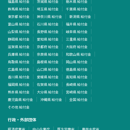
福島県 給付金
茨城県 給付金
栃木県 給付金
群馬県 給付金
埼玉県 給付金
千葉県 給付金
東京都 給付金
神奈川県 給付金
新潟県 給付金
富山県 給付金
石川県 給付金
福井県 給付金
山梨県 給付金
長野県 給付金
岐阜県 給付金
静岡県 給付金
愛知県 給付金
三重県 給付金
滋賀県 給付金
京都府 給付金
大阪府 給付金
兵庫県 給付金
奈良県 給付金
和歌山県 給付金
鳥取県 給付金
島根県 給付金
岡山県 給付金
広島県 給付金
山口県 給付金
徳島県 給付金
香川県 給付金
愛媛県 給付金
高知県 給付金
福岡県 給付金
佐賀県 給付金
長崎県 給付金
熊本県 給付金
大分県 給付金
宮崎県 給付金
鹿児島県 給付金
沖縄県 給付金
全国 給付金
その他 給付金
行政・外部団体
経済産業省
中小企業庁
厚生労働省
農林水産省