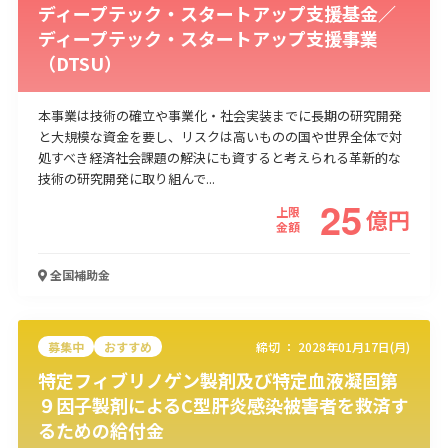
ディープテック・スタートアップ支援基金／
ディープテック・スタートアップ支援事業
（DTSU）
本事業は技術の確立や事業化・社会実装までに長期の研究開発
と大規模な資金を要し、リスクは高いものの国や世界全体で対
処すべき経済社会課題の解決にも資すると考えられる革新的な
技術の研究開発に取り組んで...
25
上限
億
円
金額
全国
補助金
募集中
おすすめ
締切 ：
2028年01月17日(月)
特定フィブリノゲン製剤及び特定血液凝固第
９因子製剤によるC型肝炎感染被害者を救済す
るための給付金