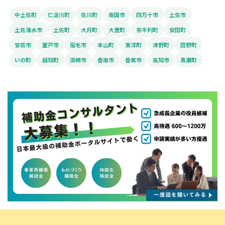
中土佐町
仁淀川町
佐川町
南国市
四万十市
土佐市
土佐清水市
土佐町
大月町
大豊町
奈半利町
安田町
安芸市
室戸市
宿毛市
本山町
東洋町
津野町
田野町
いの町
越知町
須崎市
香南市
香美市
高知市
黒潮町