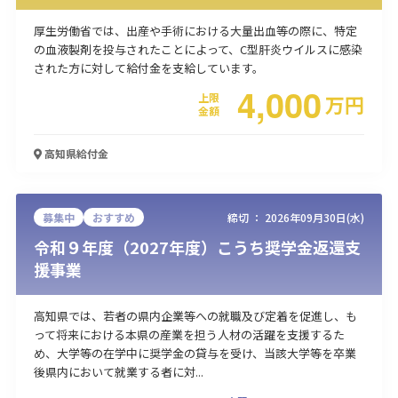
厚生労働省では、出産や手術における大量出血等の際に、特定
の血液製剤を投与されたことによって、C型肝炎ウイルスに感染
された方に対して給付金を支給しています。
4,000
上限
万
円
金額
高知県
給付金
募集中
おすすめ
締切 ：
2026年09月30日(水)
令和９年度（2027年度）こうち奨学金返還支
援事業
高知県では、若者の県内企業等への就職及び定着を促進し、も
って将来における本県の産業を担う人材の活躍を支援するた
め、大学等の在学中に奨学金の貸与を受け、当該大学等を卒業
後県内において就業する者に対...