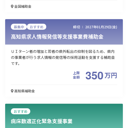
全国
補助金
募集中
おすすめ
締切 ：
2027年01月29日(金)
高知県求人情報発信等支援事業費補助金
ＵＩターン者の増加と若者の県外転出の抑制を図るため、県内
の事業者が行う求人情報の発信等の採用活動を支援する補助金
です。
350
上限
万
円
金額
高知県
補助金
おすすめ
病床数適正化緊急支援事業