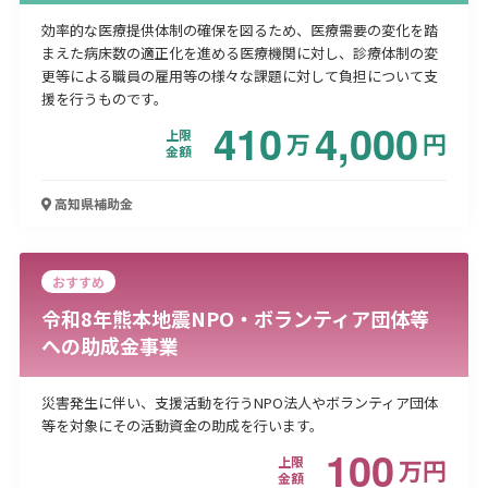
効率的な医療提供体制の確保を図るため、医療需要の変化を踏
まえた病床数の適正化を進める医療機関に対し、診療体制の変
更等による職員の雇用等の様々な課題に対して負担について支
援を行うものです。
410
4,000
上限
万
円
金額
高知県
補助金
おすすめ
令和8年熊本地震NPO・ボランティア団体等
への助成金事業
災害発生に伴い、支援活動を行うNPO法人やボランティア団体
等を対象にその活動資金の助成を行います。
100
上限
万
円
金額