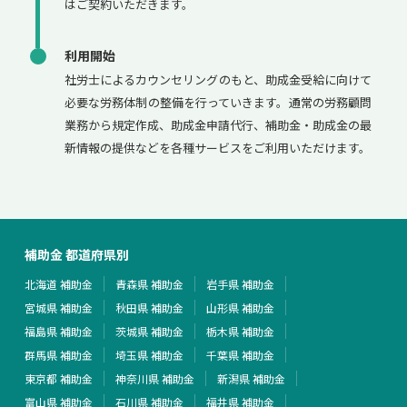
はご契約いただきます。
利用開始
社労士によるカウンセリングのもと、助成金受給に向けて
必要な労務体制の整備を行っていきます。通常の労務顧問
業務から規定作成、助成金申請代行、補助金・助成金の最
新情報の提供などを各種サービスをご利用いただけます。
補助金 都道府県別
北海道 補助金
青森県 補助金
岩手県 補助金
宮城県 補助金
秋田県 補助金
山形県 補助金
福島県 補助金
茨城県 補助金
栃木県 補助金
群馬県 補助金
埼玉県 補助金
千葉県 補助金
東京都 補助金
神奈川県 補助金
新潟県 補助金
富山県 補助金
石川県 補助金
福井県 補助金