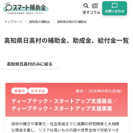
お問い合わせ
探す
コラム
トップページ
高知県の補助金
高知県日高村の補助金
対象
企業
団体
個人
その他
高知県日高村の補助金、助成金、給付金一覧
エリア
高知県日高村のみに絞る
募集中
おすすめ
締切 ：
2028年03月31日(金)
業種
ディープテック・スタートアップ支援基金／
ディープテック・スタートアップ支援事業
物流・運輸業
製造業
情報通信業
卸売･小売業
飲食業
建設･不動産業
サービス業
医療･福祉
農業･林業
漁業
技術の確立や事業化・社会実装までに長期の研究開発と大規模
宿泊･旅館業
その他
な資金を要し、リスクは高いものの国や世界全体で対処すべき