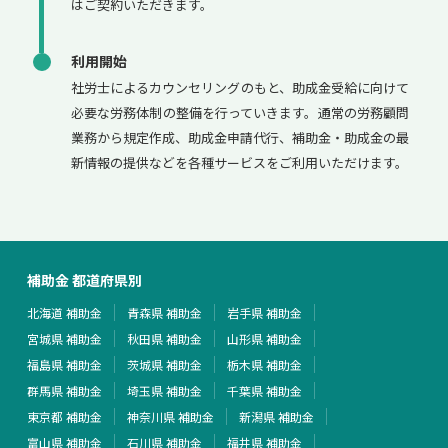
はご契約いただきます。
利用開始
社労士によるカウンセリングのもと、助成金受給に向けて
必要な労務体制の整備を行っていきます。通常の労務顧問
業務から規定作成、助成金申請代行、補助金・助成金の最
新情報の提供などを各種サービスをご利用いただけます。
補助金 都道府県別
北海道 補助金
青森県 補助金
岩手県 補助金
宮城県 補助金
秋田県 補助金
山形県 補助金
福島県 補助金
茨城県 補助金
栃木県 補助金
群馬県 補助金
埼玉県 補助金
千葉県 補助金
東京都 補助金
神奈川県 補助金
新潟県 補助金
富山県 補助金
石川県 補助金
福井県 補助金