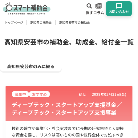
お問い合わせ
探す
コラム
トップページ
高知県の補助金
高知県安芸市の補助金
対象
企業
団体
個人
その他
高知県安芸市の補助金、助成金、給付金一覧
エリア
高知県安芸市のみに絞る
募集中
おすすめ
締切 ：
2028年03月31日(金)
業種
ディープテック・スタートアップ支援基金／
ディープテック・スタートアップ支援事業
物流・運輸業
製造業
情報通信業
卸売･小売業
飲食業
建設･不動産業
サービス業
医療･福祉
農業･林業
漁業
技術の確立や事業化・社会実装までに長期の研究開発と大規模
宿泊･旅館業
その他
な資金を要し、リスクは高いものの国や世界全体で対処すべき