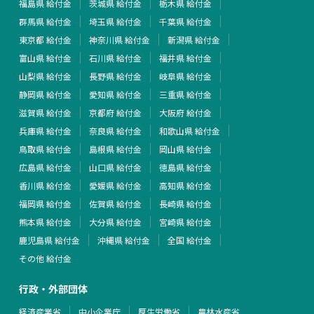
福島県 給付金
茨城県 給付金
栃木県 給付金
群馬県 給付金
埼玉県 給付金
千葉県 給付金
東京都 給付金
神奈川県 給付金
新潟県 給付金
富山県 給付金
石川県 給付金
福井県 給付金
山梨県 給付金
長野県 給付金
岐阜県 給付金
静岡県 給付金
愛知県 給付金
三重県 給付金
滋賀県 給付金
京都府 給付金
大阪府 給付金
兵庫県 給付金
奈良県 給付金
和歌山県 給付金
鳥取県 給付金
島根県 給付金
岡山県 給付金
広島県 給付金
山口県 給付金
徳島県 給付金
香川県 給付金
愛媛県 給付金
高知県 給付金
福岡県 給付金
佐賀県 給付金
長崎県 給付金
熊本県 給付金
大分県 給付金
宮崎県 給付金
鹿児島県 給付金
沖縄県 給付金
全国 給付金
その他 給付金
行政・外部団体
経済産業省
中小企業庁
厚生労働省
農林水産省