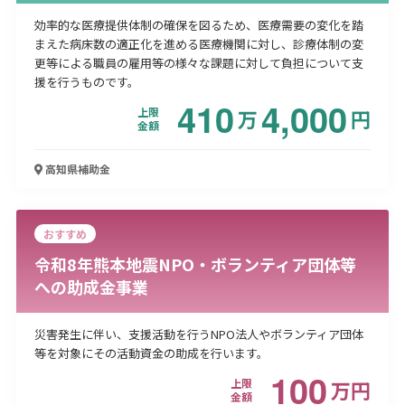
効率的な医療提供体制の確保を図るため、医療需要の変化を踏
まえた病床数の適正化を進める医療機関に対し、診療体制の変
更等による職員の雇用等の様々な課題に対して負担について支
援を行うものです。
410
4,000
上限
万
円
金額
高知県
補助金
おすすめ
令和8年熊本地震NPO・ボランティア団体等
への助成金事業
災害発生に伴い、支援活動を行うNPO法人やボランティア団体
等を対象にその活動資金の助成を行います。
100
上限
万
円
金額