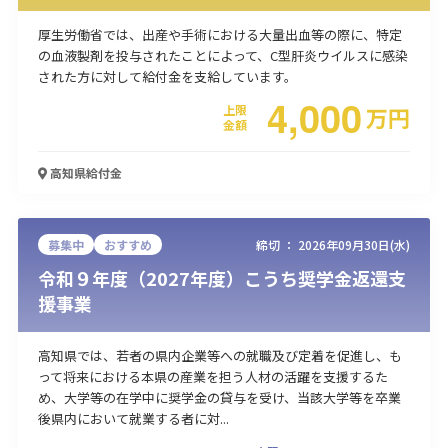
厚生労働省では、出産や手術における大量出血等の際に、特定
の血液製剤を投与されたことによって、C型肝炎ウイルスに感染
された方に対して給付金を支給しています。
4,000
上限
万
円
金額
高知県
給付金
募集中
おすすめ
締切 ：
2026年09月30日(水)
令和９年度（2027年度）こうち奨学金返還支
援事業
高知県では、若者の県内企業等への就職及び定着を促進し、も
って将来における本県の産業を担う人材の活躍を支援するた
め、大学等の在学中に奨学金の貸与を受け、当該大学等を卒業
後県内において就業する者に対...