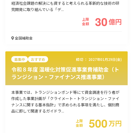
経済社会課題の解決にも資すると考えられる革新的な技術の研
使い道
究開発に取り組んでいる「デ...
30
上限
億
円
経営改善・経営強化
販路拡大
海外展開
設備投資
IT導入
金額
人材採用・雇用
人材育成・福利厚生
特許・知的財産
起業・創業
事業承継
災害・被災者支援
コロナ関連
全国
補助金
環境・省エネ
テレワーク
募集中
おすすめ
締切 ：
2027年01月29日(金)
令和８年度 温暖化対策促進事業費補助金（ト
ランジション・ファイナンス推進事業）
受付中のみ
本事業では、トランジションボンド等にて資金調達を行う者が
作成した事業計画が「クライメート・トランジション・ファイ
ナンスに関する基本指針」で求められる事項を満たし、個別商
品に即して関連するガイドラ...
500
検索
上限
万
円
金額