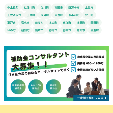
中土佐町
仁淀川町
佐川町
南国市
四万十市
土佐市
土佐清水市
土佐町
大月町
大豊町
奈半利町
安田町
室戸市
宿毛市
日高村
本山町
東洋町
津野町
田野町
いの町
越知町
須崎市
香南市
香美市
高知市
黒潮町