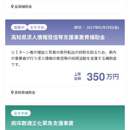
全国
補助金
募集中
おすすめ
締切 ：
2027年01月29日(金)
高知県求人情報発信等支援事業費補助金
ＵＩターン者の増加と若者の県外転出の抑制を図るため、県内
の事業者が行う求人情報の発信等の採用活動を支援する補助金
です。
350
上限
万
円
金額
高知県
補助金
おすすめ
病床数適正化緊急支援事業