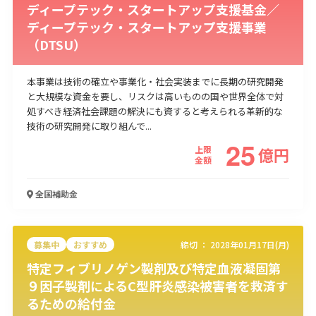
ディープテック・スタートアップ支援基金／
ディープテック・スタートアップ支援事業
（DTSU）
本事業は技術の確立や事業化・社会実装までに長期の研究開発
と大規模な資金を要し、リスクは高いものの国や世界全体で対
処すべき経済社会課題の解決にも資すると考えられる革新的な
技術の研究開発に取り組んで...
25
上限
億
円
金額
全国
補助金
募集中
おすすめ
締切 ：
2028年01月17日(月)
特定フィブリノゲン製剤及び特定血液凝固第
９因子製剤によるC型肝炎感染被害者を救済す
るための給付金