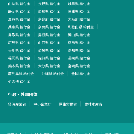
山梨県 給付金
長野県 給付金
岐阜県 給付金
静岡県 給付金
愛知県 給付金
三重県 給付金
滋賀県 給付金
京都府 給付金
大阪府 給付金
兵庫県 給付金
奈良県 給付金
和歌山県 給付金
鳥取県 給付金
島根県 給付金
岡山県 給付金
広島県 給付金
山口県 給付金
徳島県 給付金
香川県 給付金
愛媛県 給付金
高知県 給付金
福岡県 給付金
佐賀県 給付金
長崎県 給付金
熊本県 給付金
大分県 給付金
宮崎県 給付金
鹿児島県 給付金
沖縄県 給付金
全国 給付金
その他 給付金
行政・外部団体
経済産業省
中小企業庁
厚生労働省
農林水産省