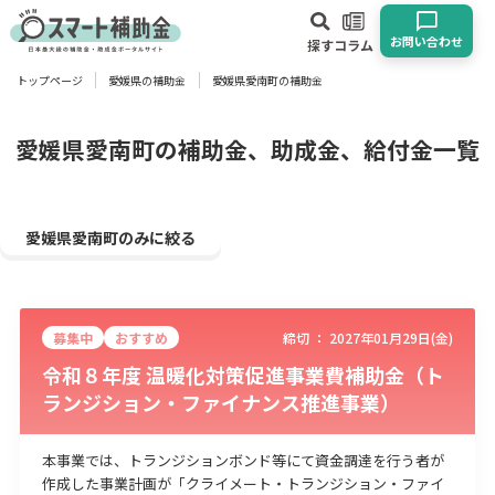
お問い合わせ
探す
コラム
トップページ
愛媛県の補助金
愛媛県愛南町の補助金
対象
企業
団体
個人
その他
愛媛県愛南町の補助金、助成金、給付金一覧
エリア
愛媛県愛南町のみに絞る
募集中
おすすめ
締切 ：
2027年01月29日(金)
業種
令和８年度 温暖化対策促進事業費補助金（ト
ランジション・ファイナンス推進事業）
物流・運輸業
製造業
情報通信業
卸売･小売業
飲食業
建設･不動産業
サービス業
医療･福祉
農業･林業
漁業
本事業では、トランジションボンド等にて資金調達を行う者が
宿泊･旅館業
その他
作成した事業計画が「クライメート・トランジション・ファイ