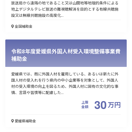
放送局から遠隔の地であること又は山間地等地理的条件による
地上デジタルテレビ放送の難視聴解消を目的とする有線共聴施
設又は無線共聴施設の高度化...
全国
補助金
令和8年度愛媛県外国人材受入環境整備事業費
補助金
愛媛県では、既に外国人材を雇用している、あるいは新たに外
国人材の受入れを行う県内の中小企業等を対象として、外国人
材の受入環境の向上を図るため、外国人材に固有の文化的な事
情、言語や習慣等に配慮した...
30
上限
万
円
金額
愛媛県
補助金