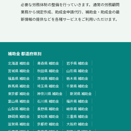
必要な労務体制の整備を行っていきます。通常の労務顧問
業務から規定作成、助成金申請代行、補助金・助成金の最
新情報の提供などを各種サービスをご利用いただけます。
補助金 都道府県別
北海道 補助金
青森県 補助金
岩手県 補助金
宮城県 補助金
秋田県 補助金
山形県 補助金
福島県 補助金
茨城県 補助金
栃木県 補助金
群馬県 補助金
埼玉県 補助金
千葉県 補助金
東京都 補助金
神奈川県 補助金
新潟県 補助金
富山県 補助金
石川県 補助金
福井県 補助金
山梨県 補助金
長野県 補助金
岐阜県 補助金
静岡県 補助金
愛知県 補助金
三重県 補助金
滋賀県 補助金
京都府 補助金
大阪府 補助金