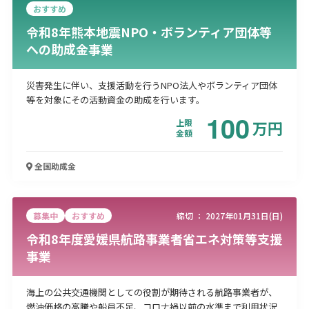
おすすめ
令和8年熊本地震NPO・ボランティア団体等
への助成金事業
災害発生に伴い、支援活動を行うNPO法人やボランティア団体
等を対象にその活動資金の助成を行います。
100
上限
万
円
金額
全国
助成金
募集中
おすすめ
締切 ：
2027年01月31日(日)
令和8年度愛媛県航路事業者省エネ対策等支援
事業
海上の公共交通機関としての役割が期待される航路事業者が、
燃油価格の高騰や船員不足、コロナ禍以前の水準まで利用状況