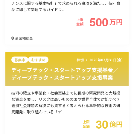
ナンスに関する基本指針」で求められる事項を満たし、個別商
使い道
品に即して関連するガイドラ...
500
上限
万
円
経営改善・経営強化
販路拡大
海外展開
設備投資
IT導入
金額
人材採用・雇用
人材育成・福利厚生
特許・知的財産
起業・創業
事業承継
災害・被災者支援
コロナ関連
全国
補助金
環境・省エネ
テレワーク
募集中
おすすめ
締切 ：
2028年03月31日(金)
ディープテック・スタートアップ支援基金／
ディープテック・スタートアップ支援事業
受付中のみ
技術の確立や事業化・社会実装までに長期の研究開発と大規模
な資金を要し、リスクは高いものの国や世界全体で対処すべき
経済社会課題の解決にも資すると考えられる革新的な技術の研
究開発に取り組んでいる「デ...
30
検索
上限
億
円
金額