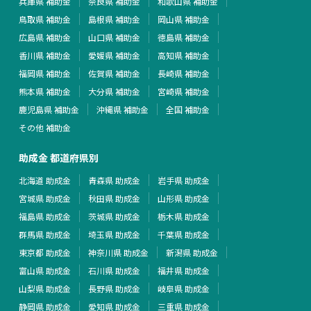
兵庫県 補助金
奈良県 補助金
和歌山県 補助金
鳥取県 補助金
島根県 補助金
岡山県 補助金
広島県 補助金
山口県 補助金
徳島県 補助金
香川県 補助金
愛媛県 補助金
高知県 補助金
福岡県 補助金
佐賀県 補助金
長崎県 補助金
熊本県 補助金
大分県 補助金
宮崎県 補助金
鹿児島県 補助金
沖縄県 補助金
全国 補助金
その他 補助金
助成金 都道府県別
北海道 助成金
青森県 助成金
岩手県 助成金
宮城県 助成金
秋田県 助成金
山形県 助成金
福島県 助成金
茨城県 助成金
栃木県 助成金
群馬県 助成金
埼玉県 助成金
千葉県 助成金
東京都 助成金
神奈川県 助成金
新潟県 助成金
富山県 助成金
石川県 助成金
福井県 助成金
山梨県 助成金
長野県 助成金
岐阜県 助成金
静岡県 助成金
愛知県 助成金
三重県 助成金