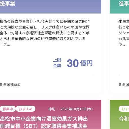
援事業
進事
技術の確立や事業化・社会実装までに長期の研究開発
本事
と大規模な資金を要し、リスクは高いものの国や世界
行う
全体で対処すべき経済社会課題の解決にも資すると考
ジシ
えられる革新的な技術の研究開発に取り組んでいる
れる
「デ...
ラ...
30
上限
億
円
金額
全国
補助金
全国
募集中
おすすめ
締切 ：
2026年10月15日(木)
おす
高松市中小企業向け温室効果ガス排出
令和
削減目標（SBT）認定取得事業補助金