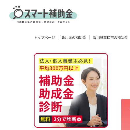
対象
トップページ
香川県の補助金
香川県高松市の補助金
企業
団体
個人
その他
エリア
業種
物流・運輸業
製造業
情報通信業
卸売･小売業
飲食業