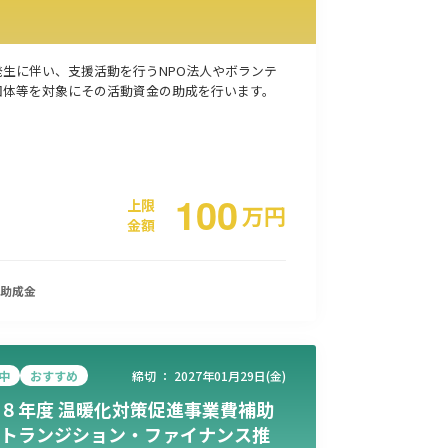
事業承継
災害・被災者支援
コロナ関連
環境・省エネ
発生に伴い、支援活動を行うNPO法人やボランテ
団体等を対象にその活動資金の助成を行います。
100
上限
万
円
金額
助成金
中
おすすめ
締切 ：
2027年01月29日(金)
８年度 温暖化対策促進事業費補助
トランジション・ファイナンス推