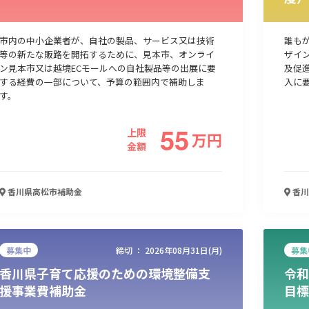
市内の中小企業者が、自社の製品、サービス又は技術
誰も
等の新たな販路を開拓するために、見本市、オンライ
ザイ
ン見本市又は越境ECモールへの自社製品等の出展に要
及促
する経費の一部について、予算の範囲内で補助しま
入に
す。
55
上限
万
円
金額
香川県高松市
補助金
香川
募集中
締切 ：
2026年08月31日(月)
募集
香川県子育て応援のための環境整備支
令和
援事業費補助金
目標