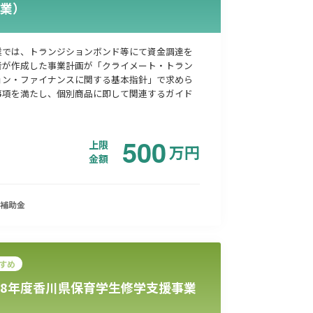
業）
業では、トランジションボンド等にて資金調達を
者が作成した事業計画が「クライメート・トラン
ョン・ファイナンスに関する基本指針」で求めら
事項を満たし、個別商品に即して関連するガイド
500
上限
万
円
金額
補助金
すめ
8年度香川県保育学生修学支援事業