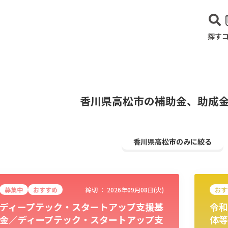
探す
香川県高松市の補助金、助成
香川県高松市のみに絞る
募集中
おすすめ
締切 ：
2026年09月08日(火)
おす
ディープテック・スタートアップ支援基
令和
建設･不動産業
サービス業
医療･福祉
農業･林業
漁業
宿泊･
金／ディープテック・スタートアップ支
体等