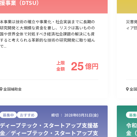
援事業（DTSU）
人材採用・雇用
人材育成・福利厚生
特許・知的財産
起業・創業
本事業は技術の確立や事業化・社会実装までに長期の
災害
研究開発と大規模な資金を要し、リスクは高いものの
ィア
国や世界全体で対処すべき経済社会課題の解決にも資
すると考えられる革新的な技術の研究開発に取り組ん
で...
25
上限
億
円
金額
全国
補助金
全国
検索
募集中
おすすめ
締切 ：
2028年03月31日(金)
募集
ディープテック・スタートアップ支援基
令和
金／ディープテック・スタートアップ支
金（