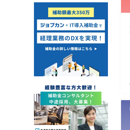
使い道
経営改善・経営強化
販路拡大
海外展開
設備投資
IT導入
テレワーク
受付中のみ