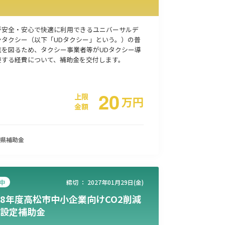
が安全・安心で快適に利用できるユニバーサルデ
ンタクシー（以下「UDタクシー」という。）の普
進を図るため、タクシー事業者等がUDタクシー導
要する経費について、補助金を交付します。
20
上限
万
円
金額
県
補助金
中
締切 ：
2027年01月29日(金)
8年度高松市中小企業向けCO2削減
設定補助金