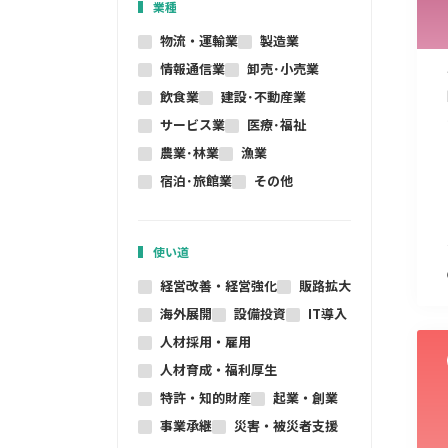
業種
物流・運輸業
製造業
情報通信業
卸売･小売業
飲食業
建設･不動産業
サービス業
医療･福祉
農業･林業
漁業
宿泊･旅館業
その他
使い道
経営改善・経営強化
販路拡大
海外展開
設備投資
IT導入
人材採用・雇用
人材育成・福利厚生
特許・知的財産
起業・創業
事業承継
災害・被災者支援