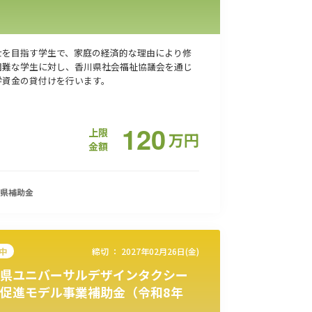
士を目指す学生で、家庭の経済的な理由により修
困難な学生に対し、香川県社会福祉協議会を通じ
学資金の貸付けを行います。
120
上限
万
円
金額
県
補助金
中
締切 ：
2027年02月26日(金)
県ユニバーサルデザインタクシー
促進モデル事業補助金（令和8年