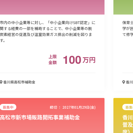
市内の中小企業等に対し、「中小企業向けSBT認定」に
保育
関する経費の一部を補助することで、中小企業等の脱
学が
炭素経営の促進及び温室効果ガス排出の削減を図りま
て修
す。
100
上限
万
円
金額
香川県高松市
補助金
香川
募集中
締切 ：
2027年01月29日(金)
募集
高松市新市場販路開拓事業補助金
香川
普及
度）