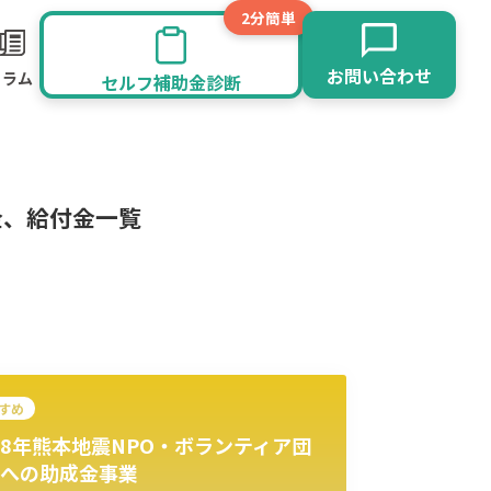
2分簡単
お問い合わせ
コラム
セルフ補助金診断
金、給付金一覧
すめ
8年熊本地震NPO・ボランティア団
旅館業
その他
への助成金事業