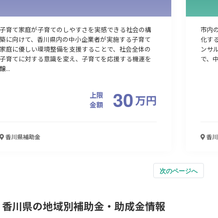
子育て家庭が子育てのしやすさを実感できる社会の構
市内
築に向けて、香川県内の中小企業者が実施する子育て
化す
家庭に優しい環境整備を支援することで、社会全体の
ンサ
子育てに対する意識を変え、子育てを応援する機運を
で、中
醸...
30
上限
万
円
金額
香川県
補助金
香川
次のページへ
香川県の地域別補助金・助成金情報