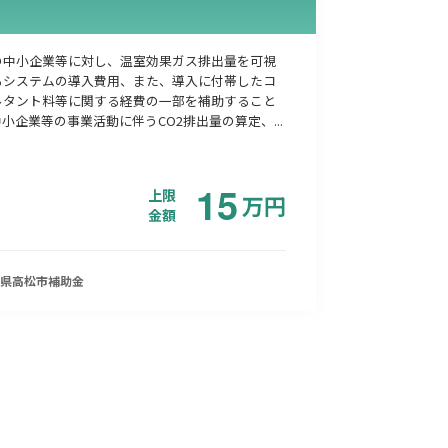
の中小企業等に対し、温室効果ガス排出量を可視
るシステムの導入費用、また、導入に付帯したコ
ルタント料等に関する経費の一部を補助すること
小企業等の事業活動に伴うCO2排出量の算定、...
15
上限
万
円
金額
県高松市
補助金