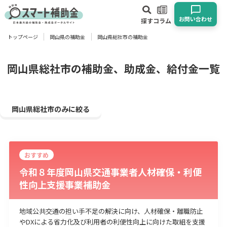
お問い合わせ
探す
コラム
トップページ
岡山県の補助金
岡山県総社市の補助金
対象
企業
団体
個人
その他
岡山県総社市の補助金、助成金、給付金一覧
エリア
岡山県総社市のみに絞る
おすすめ
業種
令和８年度岡山県交通事業者人材確保・利便
性向上支援事業補助金
物流・運輸業
製造業
情報通信業
卸売･小売業
飲食業
建設･不動産業
サービス業
医療･福祉
農業･林業
漁業
地域公共交通の担い手不足の解決に向け、人材確保・離職防止
宿泊･旅館業
その他
やDXによる省力化及び利用者の利便性向上に向けた取組を支援