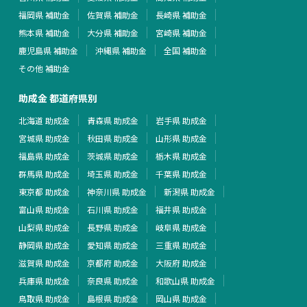
福岡県 補助金
佐賀県 補助金
長崎県 補助金
熊本県 補助金
大分県 補助金
宮崎県 補助金
鹿児島県 補助金
沖縄県 補助金
全国 補助金
その他 補助金
助成金 都道府県別
北海道 助成金
青森県 助成金
岩手県 助成金
宮城県 助成金
秋田県 助成金
山形県 助成金
福島県 助成金
茨城県 助成金
栃木県 助成金
群馬県 助成金
埼玉県 助成金
千葉県 助成金
東京都 助成金
神奈川県 助成金
新潟県 助成金
富山県 助成金
石川県 助成金
福井県 助成金
山梨県 助成金
長野県 助成金
岐阜県 助成金
静岡県 助成金
愛知県 助成金
三重県 助成金
滋賀県 助成金
京都府 助成金
大阪府 助成金
兵庫県 助成金
奈良県 助成金
和歌山県 助成金
鳥取県 助成金
島根県 助成金
岡山県 助成金