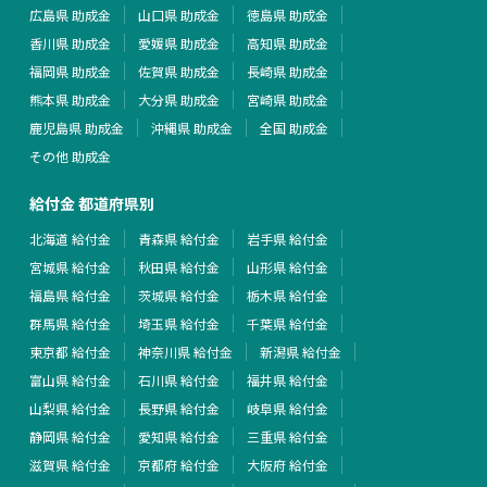
広島県 助成金
山口県 助成金
徳島県 助成金
香川県 助成金
愛媛県 助成金
高知県 助成金
福岡県 助成金
佐賀県 助成金
長崎県 助成金
熊本県 助成金
大分県 助成金
宮崎県 助成金
鹿児島県 助成金
沖縄県 助成金
全国 助成金
その他 助成金
給付金 都道府県別
北海道 給付金
青森県 給付金
岩手県 給付金
宮城県 給付金
秋田県 給付金
山形県 給付金
福島県 給付金
茨城県 給付金
栃木県 給付金
群馬県 給付金
埼玉県 給付金
千葉県 給付金
東京都 給付金
神奈川県 給付金
新潟県 給付金
富山県 給付金
石川県 給付金
福井県 給付金
山梨県 給付金
長野県 給付金
岐阜県 給付金
静岡県 給付金
愛知県 給付金
三重県 給付金
滋賀県 給付金
京都府 給付金
大阪府 給付金