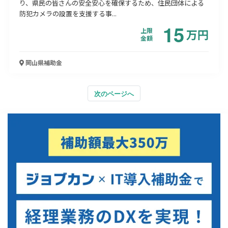
り、県民の皆さんの安全安心を確保するため、住民団体による
防犯カメラの設置を支援する事...
15
上限
万
円
金額
岡山県
補助金
次のページへ