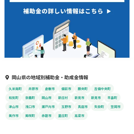
岡山県の地域別補助金・助成金情報
久米南町
井原市
倉敷市
備前市
勝央町
吉備中央町
和気町
奈義町
岡山市
新庄村
新見市
新見市
早島町
津山市
浅口市
瀬戸内市
玉野市
真庭市
矢掛町
笠岡市
美作市
美咲町
赤磐市
里庄町
高梁市