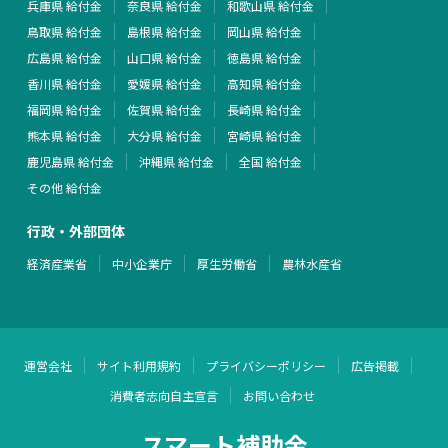
兵庫県 給付金
奈良県 給付金
和歌山県 給付金
鳥取県 給付金
島根県 給付金
岡山県 給付金
広島県 給付金
山口県 給付金
徳島県 給付金
香川県 給付金
愛媛県 給付金
高知県 給付金
福岡県 給付金
佐賀県 給付金
長崎県 給付金
熊本県 給付金
大分県 給付金
宮崎県 給付金
鹿児島県 給付金
沖縄県 給付金
全国 給付金
その他 給付金
行政・外部団体
経済産業省
中小企業庁
厚生労働省
農林水産省
運営会社
サイト利用規約
プライバシーポリシー
広告掲載
消費者志向自主宣言
お問い合わせ
スマート補助金