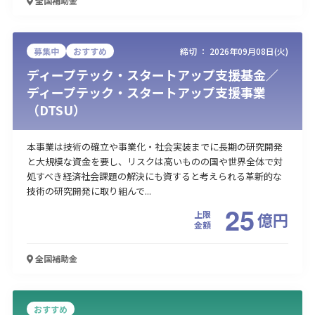
全国
補助金
募集中
おすすめ
締切 ：
2026年09月08日(火)
ディープテック・スタートアップ支援基金／
ディープテック・スタートアップ支援事業
（DTSU）
本事業は技術の確立や事業化・社会実装までに長期の研究開発
と大規模な資金を要し、リスクは高いものの国や世界全体で対
処すべき経済社会課題の解決にも資すると考えられる革新的な
技術の研究開発に取り組んで...
25
上限
億
円
金額
全国
補助金
おすすめ