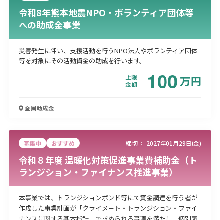
令和8年熊本地震NPO・ボランティア団体等
への助成金事業
災害発生に伴い、支援活動を行うNPO法人やボランティア団体
等を対象にその活動資金の助成を行います。
100
上限
万
円
金額
全国
助成金
募集中
おすすめ
締切 ：
2027年01月29日(金)
令和８年度 温暖化対策促進事業費補助金（ト
ランジション・ファイナンス推進事業）
本事業では、トランジションボンド等にて資金調達を行う者が
作成した事業計画が「クライメート・トランジション・ファイ
ナンスに関する基本指針」で求められる事項を満たし、個別商