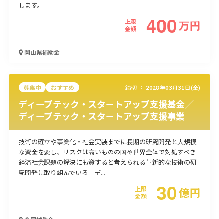
します。
使い道
400
上限
万
円
金額
経営改善・経営強化
販路拡大
海外展開
設備投資
IT導入
人材採用・雇用
人材育成・福利厚生
特許・知的財産
岡山県
補助金
起業・創業
事業承継
災害・被災者支援
コロナ関連
環境・省エネ
テレワーク
募集中
おすすめ
締切 ：
2028年03月31日(金)
ディープテック・スタートアップ支援基金／
ディープテック・スタートアップ支援事業
技術の確立や事業化・社会実装までに長期の研究開発と大規模
受付中のみ
な資金を要し、リスクは高いものの国や世界全体で対処すべき
経済社会課題の解決にも資すると考えられる革新的な技術の研
究開発に取り組んでいる「デ...
30
上限
億
円
検索
金額