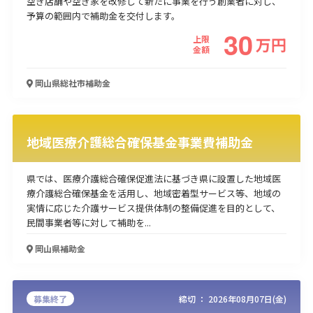
空き店舗や空き家を改修して新たに事業を行う創業者に対し、
予算の範囲内で補助金を交付します。
30
上限
万
円
金額
岡山県総社市
補助金
地域医療介護総合確保基金事業費補助金
県では、医療介護総合確保促進法に基づき県に設置した地域医
療介護総合確保基金を活用し、地域密着型サービス等、地域の
実情に応じた介護サービス提供体制の整備促進を目的として、
民間事業者等に対して補助を...
岡山県
補助金
募集終了
締切 ：
2026年08月07日(金)