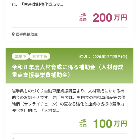
に、「生産体制強化重点支...
200
上限
万
円
金額
岩手県
補助金
募集中
おすすめ
締切 ：
2026年12月25日(金)
令和８年度人材育成に係る補助金（人材育成
重点支援事業費補助金）
岩手県ものづくり自動車産業振興室より、人材育成にかかる補
助金のお知らせです。 岩手県では、県内での自動車部品等の供
給網（サプライチェーン）の更なる強化と企業の皆様の競争力
強化を目的に、「人材育...
100
上限
万
円
金額