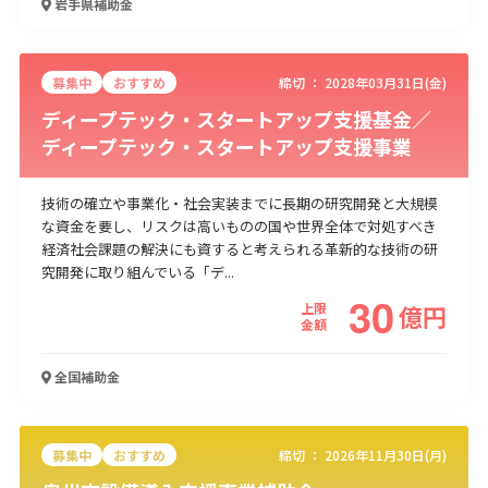
岩手県
補助金
募集中
おすすめ
締切 ：
2028年03月31日(金)
ディープテック・スタートアップ支援基金／
ディープテック・スタートアップ支援事業
技術の確立や事業化・社会実装までに長期の研究開発と大規模
な資金を要し、リスクは高いものの国や世界全体で対処すべき
経済社会課題の解決にも資すると考えられる革新的な技術の研
究開発に取り組んでいる「デ...
30
上限
億
円
金額
全国
補助金
募集中
おすすめ
締切 ：
2026年11月30日(月)