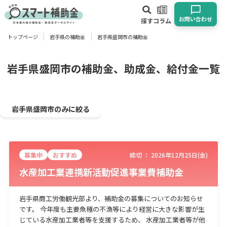
お問い合わせ
探す
コラム
トップページ
岩手県の補助金
岩手県盛岡市の補助金
対象
企業
団体
個人
その他
岩手県盛岡市の補助金、助成金、給付金一覧
エリア
岩手県盛岡市のみに絞る
募集中
おすすめ
締切 ：
2026年12月25日(金)
業種
水産加工業連携新活動促進事業費補助金
物流・運輸業
製造業
情報通信業
卸売･小売業
飲食業
建設･不動産業
サービス業
医療･福祉
農業･林業
漁業
岩手県商工労働観光部より、補助金の募集についてのお知らせ
です。 今年度も主要魚種の不漁等により経営に大きな影響が生
宿泊･旅館業
その他
じている水産加工業者等を支援するため、 水産加工業者等が他