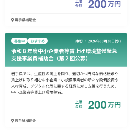
200
上限
万
円
金額
岩手県
補助金
募集中
おすすめ
締切 ：
2026年09月30日(水)
令和８年度中小企業者等賃上げ環境整備緊急
支援事業費補助金（第２回公募）
岩手県では、生産性の向上を図り、適切かつ円滑な価格転嫁や
賃上げに取り組む中小企業・小規模事業者の新たな設備投資や
人材育成、デジタル化等に要する経費に対し支援を行うため、
中小企業者等賃上げ環境整備...
200
上限
万
円
金額
岩手県
補助金