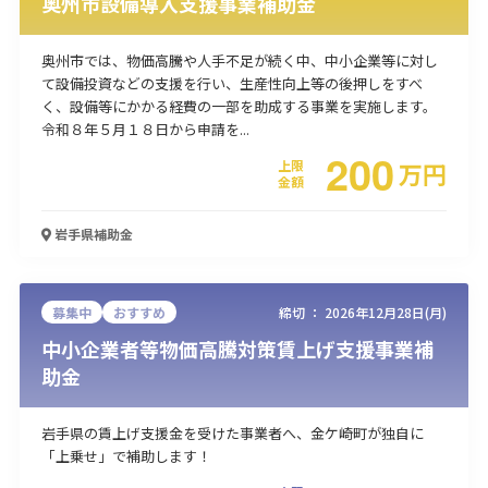
奥州市設備導入支援事業補助金
奥州市では、物価高騰や人手不足が続く中、中小企業等に対し
て設備投資などの支援を行い、生産性向上等の後押しをすべ
く、設備等にかかる経費の一部を助成する事業を実施します。
令和８年５月１８日から申請を...
200
上限
万
円
金額
岩手県
補助金
募集中
おすすめ
締切 ：
2026年12月28日(月)
中小企業者等物価高騰対策賃上げ支援事業補
助金
岩手県の賃上げ支援金を受けた事業者へ、金ケ崎町が独自に
「上乗せ」で補助します！