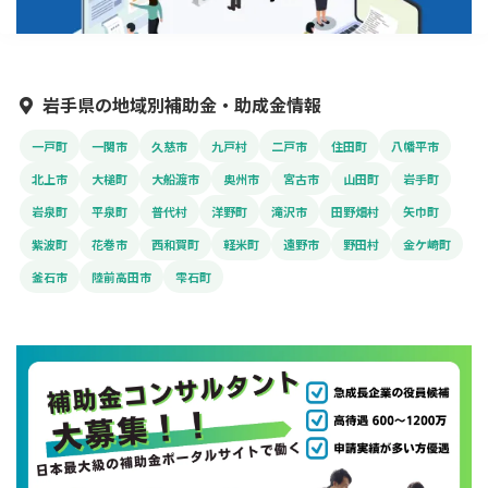
岩手県の地域別補助金・助成金情報
一戸町
一関市
久慈市
九戸村
二戸市
住田町
八幡平市
北上市
大槌町
大船渡市
奥州市
宮古市
山田町
岩手町
岩泉町
平泉町
普代村
洋野町
滝沢市
田野畑村
矢巾町
紫波町
花巻市
西和賀町
軽米町
遠野市
野田村
金ケ崎町
釜石市
陸前高田市
雫石町