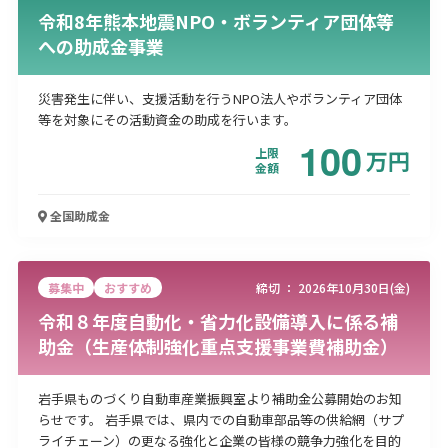
令和8年熊本地震NPO・ボランティア団体等
への助成金事業
災害発生に伴い、支援活動を行うNPO法人やボランティア団体
等を対象にその活動資金の助成を行います。
100
上限
万
円
金額
全国
助成金
募集中
おすすめ
締切 ：
2026年10月30日(金)
令和８年度自動化・省力化設備導入に係る補
助金（生産体制強化重点支援事業費補助金）
岩手県ものづくり自動車産業振興室より補助金公募開始のお知
らせです。 岩手県では、県内での自動車部品等の供給網（サプ
ライチェーン）の更なる強化と企業の皆様の競争力強化を目的