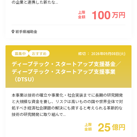
の企業と連携した新たな...
100
使い道
上限
万
円
金額
経営改善・経営強化
販路拡大
海外展開
設備投資
IT導入
人材採用・雇用
人材育成・福利厚生
特許・知的財産
岩手県
補助金
起業・創業
事業承継
災害・被災者支援
コロナ関連
環境・省エネ
テレワーク
募集中
おすすめ
締切 ：
2026年09月08日(火)
ディープテック・スタートアップ支援基金／
ディープテック・スタートアップ支援事業
（DTSU）
受付中のみ
本事業は技術の確立や事業化・社会実装までに長期の研究開発
と大規模な資金を要し、リスクは高いものの国や世界全体で対
処すべき経済社会課題の解決にも資すると考えられる革新的な
技術の研究開発に取り組んで...
25
検索
上限
億
円
金額