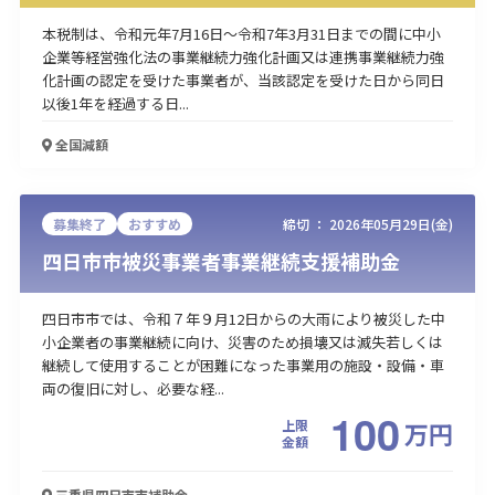
本税制は、令和元年7月16日～令和7年3月31日までの間に中小
企業等経営強化法の事業継続力強化計画又は連携事業継続力強
化計画の認定を受けた事業者が、当該認定を受けた日から同日
以後1年を経過する日...
全国
減額
募集終了
おすすめ
締切 ：
2026年05月29日(金)
四日市市被災事業者事業継続支援補助金
四日市市では、令和７年９月12日からの大雨により被災した中
小企業者の事業継続に向け、災害のため損壊又は滅失若しくは
継続して使用することが困難になった事業用の施設・設備・車
両の復旧に対し、必要な経...
100
上限
万
円
金額
三重県四日市市
補助金