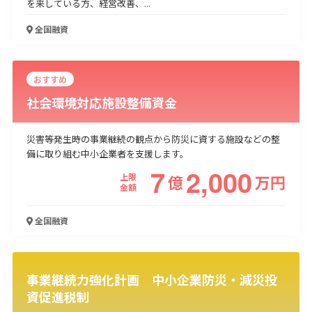
を来している方、経営改善、...
全国
融資
おすすめ
社会環境対応施設整備資金
災害等発生時の事業継続の観点から防災に資する施設などの整
備に取り組む中小企業者を支援します。
7
2,000
上限
億
万
円
金額
全国
融資
事業継続力強化計画 中小企業防災・減災投
資促進税制