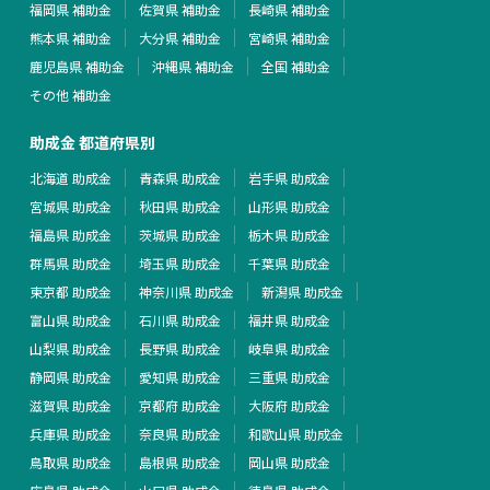
福岡県 補助金
佐賀県 補助金
長崎県 補助金
熊本県 補助金
大分県 補助金
宮崎県 補助金
鹿児島県 補助金
沖縄県 補助金
全国 補助金
その他 補助金
助成金 都道府県別
北海道 助成金
青森県 助成金
岩手県 助成金
宮城県 助成金
秋田県 助成金
山形県 助成金
福島県 助成金
茨城県 助成金
栃木県 助成金
群馬県 助成金
埼玉県 助成金
千葉県 助成金
東京都 助成金
神奈川県 助成金
新潟県 助成金
富山県 助成金
石川県 助成金
福井県 助成金
山梨県 助成金
長野県 助成金
岐阜県 助成金
静岡県 助成金
愛知県 助成金
三重県 助成金
滋賀県 助成金
京都府 助成金
大阪府 助成金
兵庫県 助成金
奈良県 助成金
和歌山県 助成金
鳥取県 助成金
島根県 助成金
岡山県 助成金