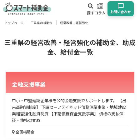
お問い合わせ
探す
コラム
トップページ
三重県の補助金
経営改善・経営強化
対象
企業
団体
個人
その他
三重県の経営改善・経営強化の補助金、助成
金、給付金一覧
エリア
金融支援事業
中小・中堅建設企業様を公的金融支援でサポートします。 【出
業種
来高融資制度】 下請セーフティネット債務保証事業・地域建設
物流・運輸業
製造業
情報通信業
卸売･小売業
飲食業
業経営強化融資制度 【下請債権保全支援事業】 債権の支払保
証・債権の買取
建設･不動産業
サービス業
医療･福祉
農業･林業
漁業
宿泊･旅館業
その他
全国
補助金