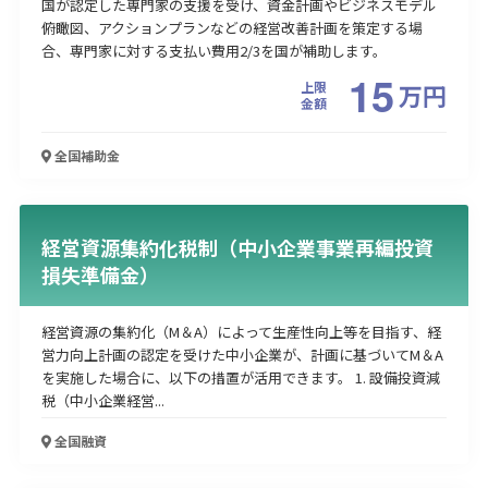
国が認定した専門家の支援を受け、資金計画やビジネスモデル
俯瞰図、アクションプランなどの経営改善計画を策定する場
合、専門家に対する支払い費用2/3を国が補助します。
15
上限
万
円
金額
全国
補助金
経営資源集約化税制（中小企業事業再編投資
損失準備金）
経営資源の集約化（M＆A）によって生産性向上等を目指す、経
営力向上計画の認定を受けた中小企業が、計画に基づいてM＆A
を実施した場合に、以下の措置が活用できます。 1. 設備投資減
税（中小企業経営...
全国
融資