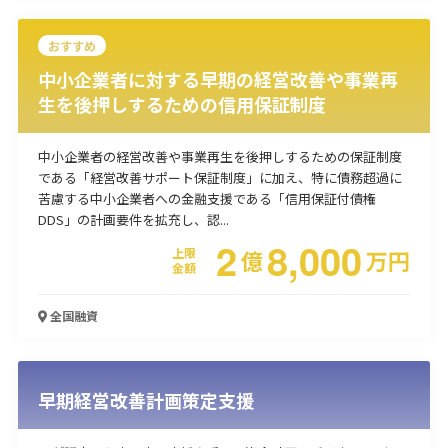
使い道
おすすめ
経営改善・経営強化
販路拡大
海外展開
設備投資
IT導入
中小企業者に対する早期の経営改善や事業再
人材採用・雇用
人材育成・福利厚生
特許・知的財産
生を後押しするための信用保証制度
起業・創業
事業承継
災害・被災者支援
コロナ関連
環境・省エネ
テレワーク
中小企業者の経営改善や事業再生を後押しするための保証制度
である「経営改善サポート保証制度」に加え、特に債務超過に
苦慮する中小企業者への金融支援である「信用保証付債権
DDS」の計画要件を拡充し、認...
2
8,000
上限
億
万
円
金額
受付中のみ
全国
融資
早期経営改善計画策定支援
検索