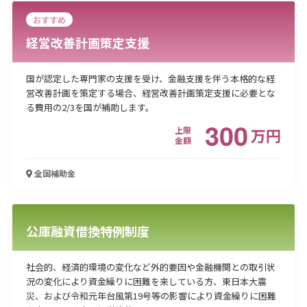
おすすめ
経営改善計画策定支援
国が認定した専門家の支援を受け、金融支援を伴う本格的な経
営改善計画を策定する場合、経営改善計画策定支援に必要とな
る費用の2/3を国が補助します。
300
上限
万
円
金額
全国
補助金
公庫融資借換特例制度
社会的、経済的環境の変化など外的要因や金融機関との取引状
況の変化により資金繰りに困難を来している方、東日本大震
災、および令和元年台風第19号等の影響により資金繰りに困難