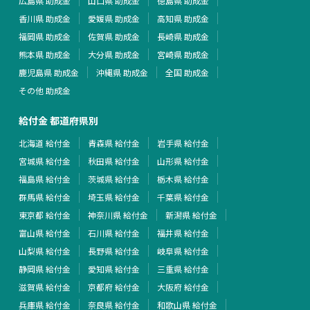
広島県 助成金
山口県 助成金
徳島県 助成金
香川県 助成金
愛媛県 助成金
高知県 助成金
福岡県 助成金
佐賀県 助成金
長崎県 助成金
熊本県 助成金
大分県 助成金
宮崎県 助成金
鹿児島県 助成金
沖縄県 助成金
全国 助成金
その他 助成金
給付金 都道府県別
北海道 給付金
青森県 給付金
岩手県 給付金
宮城県 給付金
秋田県 給付金
山形県 給付金
福島県 給付金
茨城県 給付金
栃木県 給付金
群馬県 給付金
埼玉県 給付金
千葉県 給付金
東京都 給付金
神奈川県 給付金
新潟県 給付金
富山県 給付金
石川県 給付金
福井県 給付金
山梨県 給付金
長野県 給付金
岐阜県 給付金
静岡県 給付金
愛知県 給付金
三重県 給付金
滋賀県 給付金
京都府 給付金
大阪府 給付金
兵庫県 給付金
奈良県 給付金
和歌山県 給付金