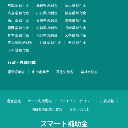
鳥取県 給付金
島根県 給付金
岡山県 給付金
広島県 給付金
山口県 給付金
徳島県 給付金
香川県 給付金
愛媛県 給付金
高知県 給付金
福岡県 給付金
佐賀県 給付金
長崎県 給付金
熊本県 給付金
大分県 給付金
宮崎県 給付金
鹿児島県 給付金
沖縄県 給付金
全国 給付金
その他 給付金
行政・外部団体
経済産業省
中小企業庁
厚生労働省
農林水産省
運営会社
サイト利用規約
プライバシーポリシー
広告掲載
消費者志向自主宣言
お問い合わせ
スマート補助金