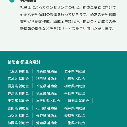
社労士によるカウンセリングのもと、助成金受給に向けて
必要な労務体制の整備を行っていきます。通常の労務顧問
業務から規定作成、助成金申請代行、補助金・助成金の最
新情報の提供などを各種サービスをご利用いただけます。
補助金 都道府県別
北海道 補助金
青森県 補助金
岩手県 補助金
宮城県 補助金
秋田県 補助金
山形県 補助金
福島県 補助金
茨城県 補助金
栃木県 補助金
群馬県 補助金
埼玉県 補助金
千葉県 補助金
東京都 補助金
神奈川県 補助金
新潟県 補助金
富山県 補助金
石川県 補助金
福井県 補助金
山梨県 補助金
長野県 補助金
岐阜県 補助金
静岡県 補助金
愛知県 補助金
三重県 補助金