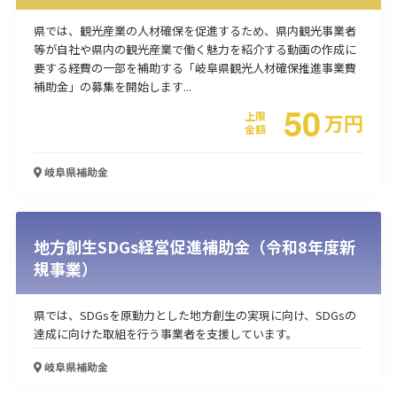
県では、観光産業の人材確保を促進するため、県内観光事業者
等が自社や県内の観光産業で働く魅力を紹介する動画の作成に
要する経費の一部を補助する「岐阜県観光人材確保推進事業費
補助金」の募集を開始します...
50
上限
万
円
金額
岐阜県
補助金
地方創生SDGs経営促進補助金（令和8年度新
規事業）
県では、SDGsを原動力とした地方創生の実現に向け、SDGsの
達成に向けた取組を行う事業者を支援しています。
岐阜県
補助金