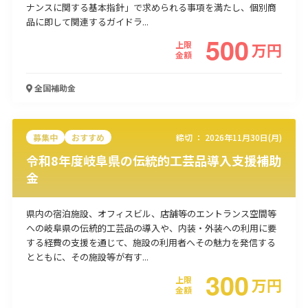
ナンスに関する基本指針」で求められる事項を満たし、個別商
使い道
品に即して関連するガイドラ...
500
上限
万
円
経営改善・経営強化
販路拡大
海外展開
設備投資
IT導入
金額
人材採用・雇用
人材育成・福利厚生
特許・知的財産
起業・創業
事業承継
災害・被災者支援
コロナ関連
全国
補助金
環境・省エネ
テレワーク
募集中
おすすめ
締切 ：
2026年11月30日(月)
令和8年度岐阜県の伝統的工芸品導入支援補助
金
受付中のみ
県内の宿泊施設、オフィスビル、店舗等のエントランス空間等
への岐阜県の伝統的工芸品の導入や、内装・外装への利用に要
する経費の支援を通じて、施設の利用者へその魅力を発信する
とともに、その施設等が有す...
300
検索
上限
万
円
金額