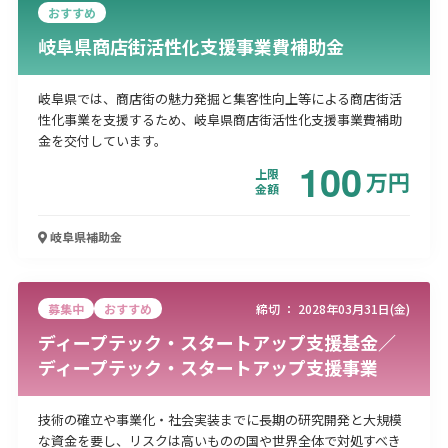
おすすめ
岐阜県商店街活性化支援事業費補助金
岐阜県では、商店街の魅力発掘と集客性向上等による商店街活
性化事業を支援するため、岐阜県商店街活性化支援事業費補助
金を交付しています。
100
上限
万
円
金額
岐阜県
補助金
募集中
おすすめ
締切 ：
2028年03月31日(金)
ディープテック・スタートアップ支援基金／
ディープテック・スタートアップ支援事業
技術の確立や事業化・社会実装までに長期の研究開発と大規模
な資金を要し、リスクは高いものの国や世界全体で対処すべき