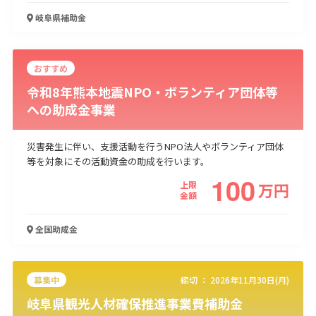
岐阜県
補助金
おすすめ
令和8年熊本地震NPO・ボランティア団体等
への助成金事業
災害発生に伴い、支援活動を行うNPO法人やボランティア団体
等を対象にその活動資金の助成を行います。
100
上限
万
円
金額
全国
助成金
募集中
締切 ：
2026年11月30日(月)
岐阜県観光人材確保推進事業費補助金