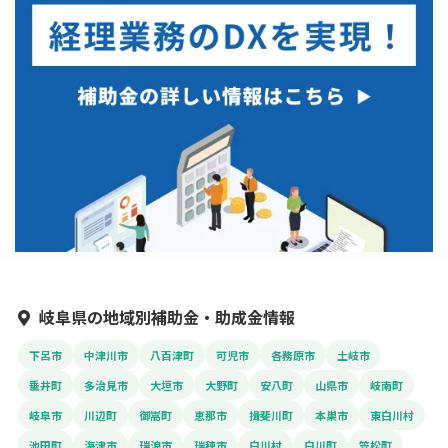
岐阜県の地域別補助金・助成金情報
下呂市
中津川市
八百津町
可児市
各務原市
土岐市
垂井町
多治見市
大垣市
大野町
安八町
山県市
岐南町
岐阜市
川辺町
御嵩町
恵那市
揖斐川町
本巣市
東白川村
池田町
海津市
瑞浪市
瑞穂市
白川村
白川町
笠松町