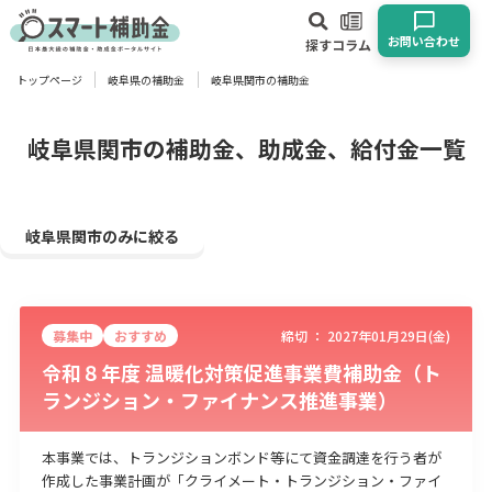
お問い合わせ
探す
コラム
トップページ
岐阜県の補助金
岐阜県関市の補助金
対象
企業
団体
個人
その他
岐阜県関市の補助金、助成金、給付金一覧
エリア
岐阜県関市のみに絞る
募集中
おすすめ
締切 ：
2027年01月29日(金)
業種
令和８年度 温暖化対策促進事業費補助金（ト
ランジション・ファイナンス推進事業）
物流・運輸業
製造業
情報通信業
卸売･小売業
飲食業
建設･不動産業
サービス業
医療･福祉
農業･林業
漁業
本事業では、トランジションボンド等にて資金調達を行う者が
宿泊･旅館業
その他
作成した事業計画が「クライメート・トランジション・ファイ