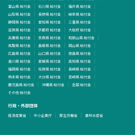
富山県 給付金
石川県 給付金
福井県 給付金
山梨県 給付金
長野県 給付金
岐阜県 給付金
静岡県 給付金
愛知県 給付金
三重県 給付金
滋賀県 給付金
京都府 給付金
大阪府 給付金
兵庫県 給付金
奈良県 給付金
和歌山県 給付金
鳥取県 給付金
島根県 給付金
岡山県 給付金
広島県 給付金
山口県 給付金
徳島県 給付金
香川県 給付金
愛媛県 給付金
高知県 給付金
福岡県 給付金
佐賀県 給付金
長崎県 給付金
熊本県 給付金
大分県 給付金
宮崎県 給付金
鹿児島県 給付金
沖縄県 給付金
全国 給付金
その他 給付金
行政・外部団体
経済産業省
中小企業庁
厚生労働省
農林水産省