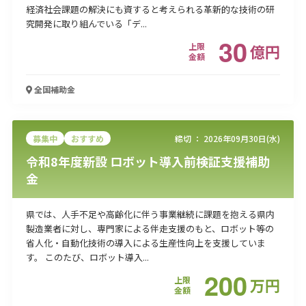
経済社会課題の解決にも資すると考えられる革新的な技術の研
究開発に取り組んでいる「デ...
30
上限
億
円
金額
全国
補助金
募集中
おすすめ
締切 ：
2026年09月30日(水)
令和8年度新設 ロボット導入前検証支援補助
金
県では、人手不足や高齢化に伴う事業継続に課題を抱える県内
製造業者に対し、専門家による伴走支援のもと、ロボット等の
省人化・自動化技術の導入による生産性向上を支援していま
す。 このたび、ロボット導入...
200
上限
万
円
金額