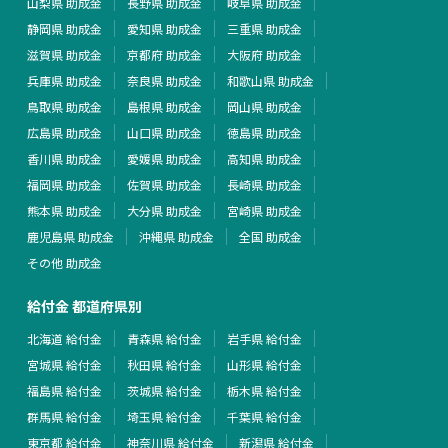
山梨県 助成金
長野県 助成金
岐阜県 助成金
静岡県 助成金
愛知県 助成金
三重県 助成金
滋賀県 助成金
京都府 助成金
大阪府 助成金
兵庫県 助成金
奈良県 助成金
和歌山県 助成金
鳥取県 助成金
島根県 助成金
岡山県 助成金
広島県 助成金
山口県 助成金
徳島県 助成金
香川県 助成金
愛媛県 助成金
高知県 助成金
福岡県 助成金
佐賀県 助成金
長崎県 助成金
熊本県 助成金
大分県 助成金
宮崎県 助成金
鹿児島県 助成金
沖縄県 助成金
全国 助成金
その他 助成金
給付金 都道府県別
北海道 給付金
青森県 給付金
岩手県 給付金
宮城県 給付金
秋田県 給付金
山形県 給付金
福島県 給付金
茨城県 給付金
栃木県 給付金
群馬県 給付金
埼玉県 給付金
千葉県 給付金
東京都 給付金
神奈川県 給付金
新潟県 給付金