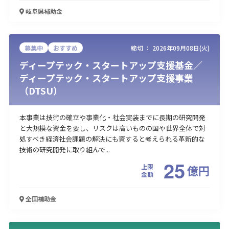
岐阜県
補助金
募集中
おすすめ
締切 ：
2026年09月08日(火)
ディープテック・スタートアップ支援基金／
ディープテック・スタートアップ支援事業
（DTSU）
本事業は技術の確立や事業化・社会実装までに長期の研究開発
と大規模な資金を要し、リスクは高いものの国や世界全体で対
処すべき経済社会課題の解決にも資すると考えられる革新的な
技術の研究開発に取り組んで...
25
上限
億
円
金額
全国
補助金