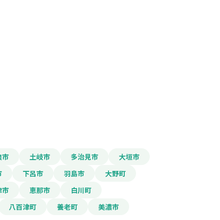
報をPDFダウンロード
推進事業費補助金
浪市
土岐市
多治見市
大垣市
市
下呂市
羽島市
大野町
津市
恵那市
白川町
八百津町
養老町
美濃市