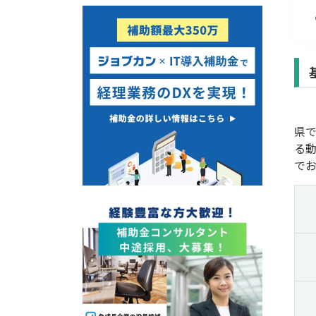
経営改善・経営強化
販路拡大
海外展開
設備投資
IT導入
テレワーク
県
受付中のみ
る
で