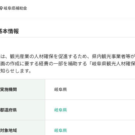
人材採用・雇用
人材育成・福利厚生
特許・知的財産
起業・創業
岐阜県
補助金
基本情報
では、観光産業の人材確保を促進するため、県内観光事業者等
動画の作成に要する経費の一部を補助する「岐阜県観光人材確
お知らせします。
検索
実施機関
岐阜県
都道府県
岐阜県
対象地域
岐阜県