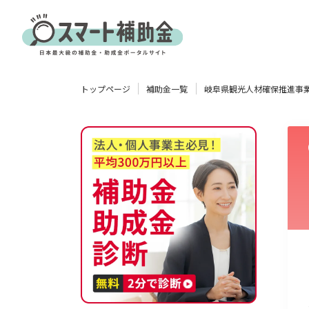
対象
トップページ
補助金一覧
岐阜県観光人材確保推進事
企業
団体
個人
その他
エリア
業種
物流・運輸業
製造業
情報通信業
卸売･小売業
飲食業
使い道