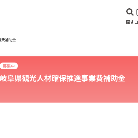
探す
業費補助金
募集中
岐阜県観光人材確保推進事業費補助金
建設･不動産業
サービス業
医療･福祉
農業･林業
漁業
宿泊･