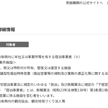
実施機関の公式サイトへ
詳細情報
対象者
) 岐阜県内に本社又は事業所等を有する宿泊事業者（※）
象外施設＞
国、県又は市町村が所有、管理又は運営する施設
店舗型性風俗特殊営業（風俗営業等の規制及び業務の適正化等に関する法律
住宅宿泊事業法に規定のいわゆる「民泊」及び旅館業法に規定の「下宿
）「宿泊事業者」とは、旅館業法（昭和23年法律第138号）第3条第1項
営業に係る施設を営む者をいいます。
) 岐阜県内の観光協会、観光地域づくり法人等