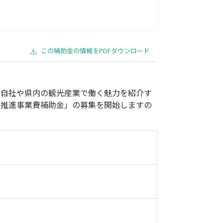
事業承継
災害・被災者支援
コロナ関連
環境・省エネ
この補助金の情報をPDFダウンロード
が自社や県内の観光産業で働く魅力を紹介す
保推進事業費補助金」の募集を開始しますの