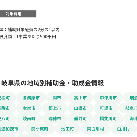
対象費用
率：補助対象経費の2分の1以内
限度額：1事業あたり500千円
この補助金の情
岐阜県観光人材確保
お名前
岐阜県の地域別補助金・助成金情報
笠松町
各務原市
関市
高山市
中津川市
瑞
会社名
飛騨市
本巣市
郡上市
山県市
可児市
岐阜
安八町
岐南町
瑞穂市
垂井町
揖斐川町
海
美濃加茂市
関ケ原町
池田町
東白川村
白川村
メールアドレス