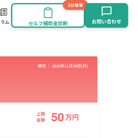
2分簡単
お問い合わせ
コラム
セルフ補助金診断
締切 ：
2026年11月30日(月)
50
旅館業
その他
上限
万
円
金額