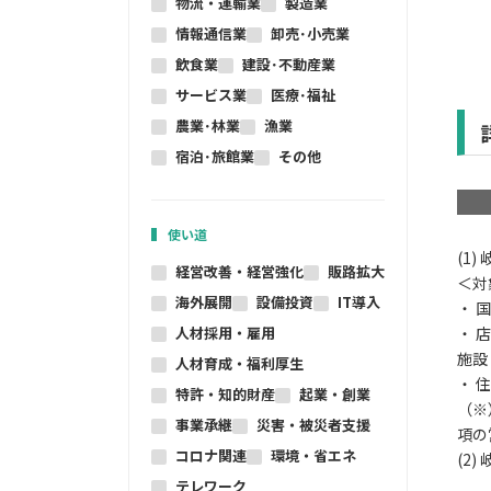
物流・運輸業
製造業
情報通信業
卸売･小売業
飲食業
建設･不動産業
サービス業
医療･福祉
農業･林業
漁業
宿泊･旅館業
その他
使い道
(1
経営改善・経営強化
販路拡大
＜対
海外展開
設備投資
IT導入
・ 
人材採用・雇用
・ 
施設
人材育成・福利厚生
・ 
特許・知的財産
起業・創業
（※
事業承継
災害・被災者支援
項の
コロナ関連
環境・省エネ
(2
テレワーク