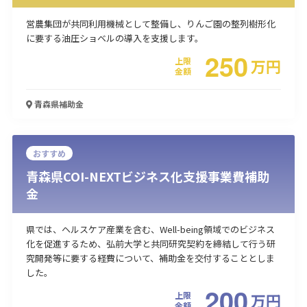
営農集団が共同利用機械として整備し、りんご園の整列樹形化
に要する油圧ショベルの導入を支援します。
250
上限
万
円
金額
青森県
補助金
おすすめ
青森県COI-NEXTビジネス化支援事業費補助
金
県では、ヘルスケア産業を含む、Well-being領域でのビジネス
化を促進するため、弘前大学と共同研究契約を締結して行う研
究開発等に要する経費について、補助金を交付することとしま
した。
200
上限
万
円
金額