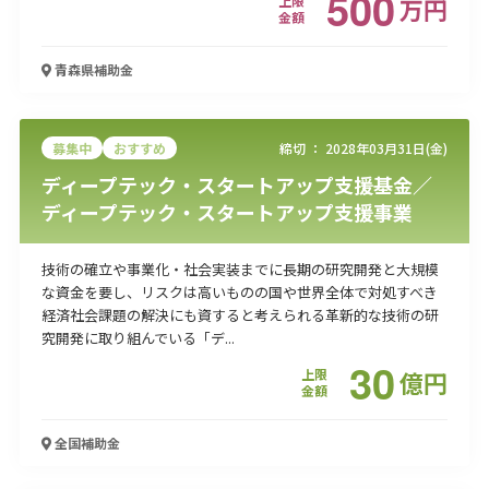
500
上限
万
円
金額
青森県
補助金
募集中
おすすめ
締切 ：
2028年03月31日(金)
ディープテック・スタートアップ支援基金／
ディープテック・スタートアップ支援事業
技術の確立や事業化・社会実装までに長期の研究開発と大規模
な資金を要し、リスクは高いものの国や世界全体で対処すべき
経済社会課題の解決にも資すると考えられる革新的な技術の研
究開発に取り組んでいる「デ...
30
上限
億
円
金額
全国
補助金