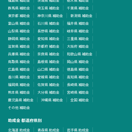
福島県 補助金
茨城県 補助金
栃木県 補助金
群馬県 補助金
埼玉県 補助金
千葉県 補助金
東京都 補助金
神奈川県 補助金
新潟県 補助金
富山県 補助金
石川県 補助金
福井県 補助金
山梨県 補助金
長野県 補助金
岐阜県 補助金
静岡県 補助金
愛知県 補助金
三重県 補助金
滋賀県 補助金
京都府 補助金
大阪府 補助金
兵庫県 補助金
奈良県 補助金
和歌山県 補助金
鳥取県 補助金
島根県 補助金
岡山県 補助金
広島県 補助金
山口県 補助金
徳島県 補助金
香川県 補助金
愛媛県 補助金
高知県 補助金
福岡県 補助金
佐賀県 補助金
長崎県 補助金
熊本県 補助金
大分県 補助金
宮崎県 補助金
鹿児島県 補助金
沖縄県 補助金
全国 補助金
その他 補助金
助成金 都道府県別
北海道 助成金
青森県 助成金
岩手県 助成金