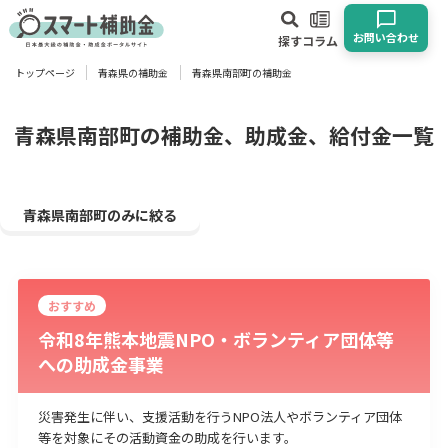
お問い合わせ
探す
コラム
トップページ
青森県の補助金
青森県南部町の補助金
対象
企業
団体
個人
その他
青森県南部町の補助金、助成金、給付金一覧
エリア
青森県南部町のみに絞る
おすすめ
業種
令和8年熊本地震NPO・ボランティア団体等
への助成金事業
物流・運輸業
製造業
情報通信業
卸売･小売業
飲食業
建設･不動産業
サービス業
医療･福祉
農業･林業
漁業
災害発生に伴い、支援活動を行うNPO法人やボランティア団体
宿泊･旅館業
その他
等を対象にその活動資金の助成を行います。