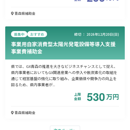
青森県
補助金
募集中
おすすめ
締切 ：
2026年12月20日(日)
事業用自家消費型太陽光発電設備等導入支援
事業費補助金
県では、GX青森の推進を大きなビジネスチャンスとして捉え、
県内事業者においてもGX関連産業への参入や脱炭素化の取組を
通じて経営基盤の強化に取り組み、企業価値や競争力の向上を
図るため、県内事業者が...
530
上限
万
円
金額
青森県
補助金