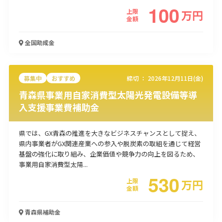
100
上限
万
円
使い道
金額
経営改善・経営強化
販路拡大
海外展開
設備投資
IT導入
全国
助成金
人材採用・雇用
人材育成・福利厚生
特許・知的財産
起業・創業
事業承継
災害・被災者支援
コロナ関連
環境・省エネ
テレワーク
募集中
おすすめ
締切 ：
2026年12月11日(金)
青森県事業用自家消費型太陽光発電設備等導
入支援事業費補助金
県では、GX青森の推進を大きなビジネスチャンスとして捉え、
県内事業者がGX関連産業への参入や脱炭素の取組を通じて経営
受付中のみ
基盤の強化に取り組み、企業価値や競争力の向上を図るため、
事業用自家消費型太陽...
530
上限
万
円
金額
検索
青森県
補助金