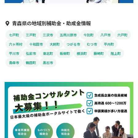
青森県の地域別補助金・助成金情報
七戸町
三戸町
三沢市
五所川原市
今別町
八戸市
六戸町
六ヶ所村
十和田市
大鰐町
つがる市
むつ市
平内町
平川市
弘前市
東北町
板柳町
横浜町
藤崎町
階上町
青森市
鶴田町
黒石市