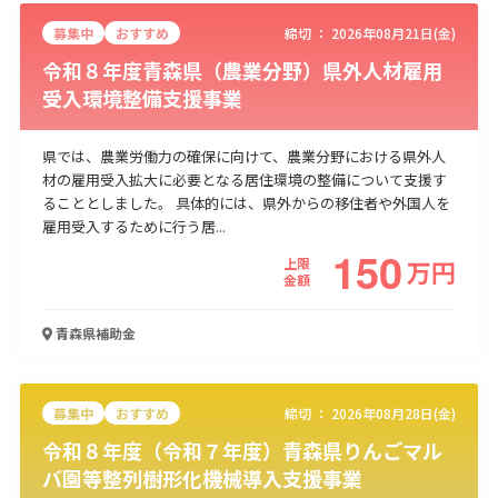
募集中
おすすめ
締切 ：
2026年08月21日(金)
令和８年度青森県（農業分野）県外人材雇用
受入環境整備支援事業
県では、農業労働力の確保に向けて、農業分野における県外人
材の雇用受入拡大に必要となる居住環境の整備について支援す
ることとしました。 具体的には、県外からの移住者や外国人を
雇用受入するために行う居...
150
上限
万
円
金額
青森県
補助金
募集中
おすすめ
締切 ：
2026年08月28日(金)
令和８年度（令和７年度）青森県りんごマル
バ園等整列樹形化機械導入支援事業