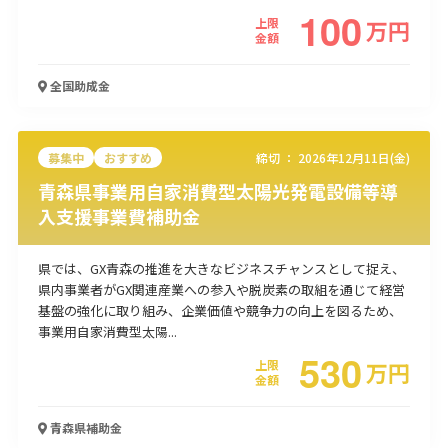
100
上限
万
円
使い道
金額
経営改善・経営強化
販路拡大
海外展開
設備投資
IT導入
全国
助成金
人材採用・雇用
人材育成・福利厚生
特許・知的財産
起業・創業
事業承継
災害・被災者支援
コロナ関連
環境・省エネ
テレワーク
募集中
おすすめ
締切 ：
2026年12月11日(金)
青森県事業用自家消費型太陽光発電設備等導
入支援事業費補助金
県では、GX青森の推進を大きなビジネスチャンスとして捉え、
県内事業者がGX関連産業への参入や脱炭素の取組を通じて経営
受付中のみ
基盤の強化に取り組み、企業価値や競争力の向上を図るため、
事業用自家消費型太陽...
530
上限
万
円
金額
検索
青森県
補助金