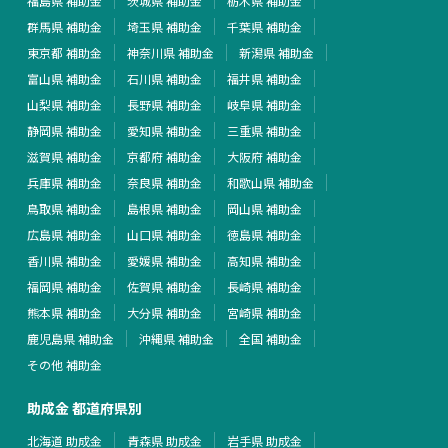
福島県 補助金
茨城県 補助金
栃木県 補助金
群馬県 補助金
埼玉県 補助金
千葉県 補助金
東京都 補助金
神奈川県 補助金
新潟県 補助金
富山県 補助金
石川県 補助金
福井県 補助金
山梨県 補助金
長野県 補助金
岐阜県 補助金
静岡県 補助金
愛知県 補助金
三重県 補助金
滋賀県 補助金
京都府 補助金
大阪府 補助金
兵庫県 補助金
奈良県 補助金
和歌山県 補助金
鳥取県 補助金
島根県 補助金
岡山県 補助金
広島県 補助金
山口県 補助金
徳島県 補助金
香川県 補助金
愛媛県 補助金
高知県 補助金
福岡県 補助金
佐賀県 補助金
長崎県 補助金
熊本県 補助金
大分県 補助金
宮崎県 補助金
鹿児島県 補助金
沖縄県 補助金
全国 補助金
その他 補助金
助成金 都道府県別
北海道 助成金
青森県 助成金
岩手県 助成金