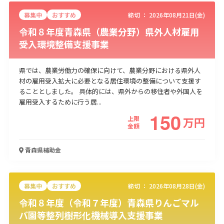
募集中
おすすめ
締切 ：
2026年08月21日(金)
令和８年度青森県（農業分野）県外人材雇用
受入環境整備支援事業
県では、農業労働力の確保に向けて、農業分野における県外人
材の雇用受入拡大に必要となる居住環境の整備について支援す
ることとしました。 具体的には、県外からの移住者や外国人を
雇用受入するために行う居...
150
上限
万
円
金額
青森県
補助金
募集中
おすすめ
締切 ：
2026年08月28日(金)
令和８年度（令和７年度）青森県りんごマル
バ園等整列樹形化機械導入支援事業