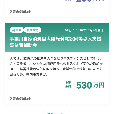
青森県
補助金
募集中
おすすめ
締切 ：
2026年12月20日(日)
事業用自家消費型太陽光発電設備等導入支援
事業費補助金
県では、GX青森の推進を大きなビジネスチャンスとして捉え、
県内事業者においてもGX関連産業への参入や脱炭素化の取組を
通じて経営基盤の強化に取り組み、企業価値や競争力の向上を
図るため、県内事業者が...
530
上限
万
円
金額
青森県
補助金