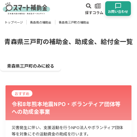
お問い合わせ
探す
コラム
トップページ
青森県の補助金
青森県三戸町の補助金
対象
企業
団体
個人
その他
青森県三戸町の補助金、助成金、給付金一覧
エリア
青森県三戸町のみに絞る
おすすめ
業種
令和8年熊本地震NPO・ボランティア団体等
への助成金事業
物流・運輸業
製造業
情報通信業
卸売･小売業
飲食業
建設･不動産業
サービス業
医療･福祉
農業･林業
漁業
災害発生に伴い、支援活動を行うNPO法人やボランティア団体
宿泊･旅館業
その他
等を対象にその活動資金の助成を行います。