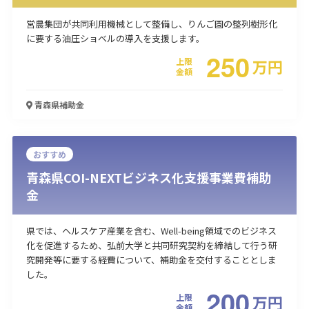
営農集団が共同利用機械として整備し、りんご園の整列樹形化
に要する油圧ショベルの導入を支援します。
250
上限
万
円
金額
青森県
補助金
おすすめ
青森県COI-NEXTビジネス化支援事業費補助
金
県では、ヘルスケア産業を含む、Well-being領域でのビジネス
化を促進するため、弘前大学と共同研究契約を締結して行う研
究開発等に要する経費について、補助金を交付することとしま
した。
200
上限
万
円
金額