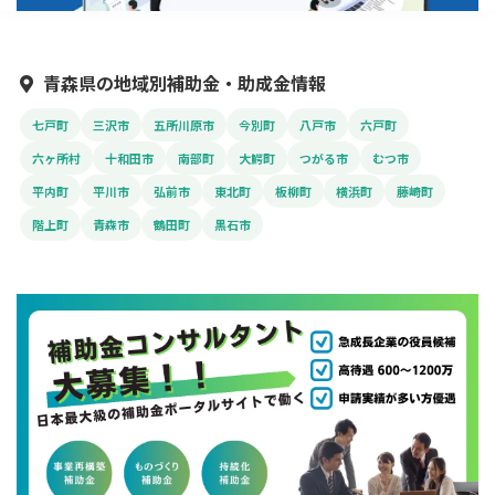
青森県の地域別補助金・助成金情報
七戸町
三沢市
五所川原市
今別町
八戸市
六戸町
六ヶ所村
十和田市
南部町
大鰐町
つがる市
むつ市
平内町
平川市
弘前市
東北町
板柳町
横浜町
藤崎町
階上町
青森市
鶴田町
黒石市