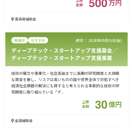
500
上限
万
円
金額
青森県
補助金
募集中
おすすめ
締切 ：
2028年03月31日(金)
ディープテック・スタートアップ支援基金／
ディープテック・スタートアップ支援事業
技術の確立や事業化・社会実装までに長期の研究開発と大規模
な資金を要し、リスクは高いものの国や世界全体で対処すべき
経済社会課題の解決にも資すると考えられる革新的な技術の研
究開発に取り組んでいる「デ...
30
上限
億
円
金額
全国
補助金