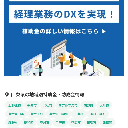
山梨県の地域別補助金・助成金情報
上野原市
中央市
北杜市
南アルプス市
南部町
大月市
富士吉田市
富士川町
富士河口湖町
山梨市
市川三郷町
忍野村
昭和町
甲州市
甲府市
甲斐市
笛吹市
西桂町