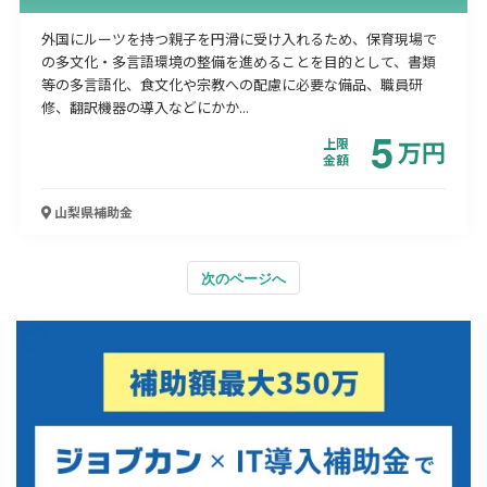
外国にルーツを持つ親子を円滑に受け入れるため、保育現場で
の多文化・多言語環境の整備を進めることを目的として、書類
等の多言語化、食文化や宗教への配慮に必要な備品、職員研
修、翻訳機器の導入などにかか...
5
上限
万
円
金額
山梨県
補助金
次のページへ