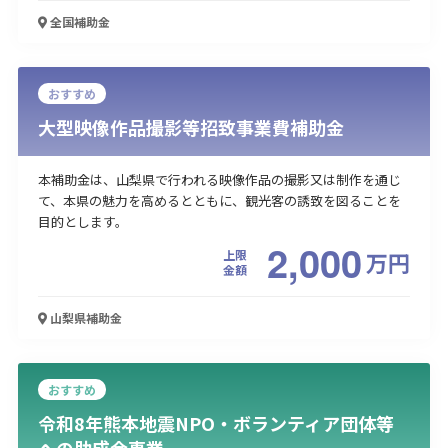
全国
補助金
おすすめ
大型映像作品撮影等招致事業費補助金
本補助金は、山梨県で行われる映像作品の撮影又は制作を通じ
て、本県の魅力を高めるとともに、観光客の誘致を図ることを
目的とします。
2,000
上限
万
円
金額
山梨県
補助金
おすすめ
令和8年熊本地震NPO・ボランティア団体等
への助成金事業