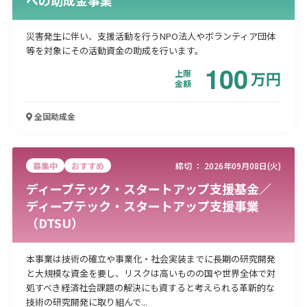
災害発生に伴い、支援活動を行うNPO法人やボランティア団体
等を対象にその活動資金の助成を行います。
100
上限
万
円
金額
全国
助成金
募集中
おすすめ
締切 ：
2026年09月08日(火)
ディープテック・スタートアップ支援基金／
ディープテック・スタートアップ支援事業
（DTSU）
本事業は技術の確立や事業化・社会実装までに長期の研究開発
と大規模な資金を要し、リスクは高いものの国や世界全体で対
処すべき経済社会課題の解決にも資すると考えられる革新的な
技術の研究開発に取り組んで...