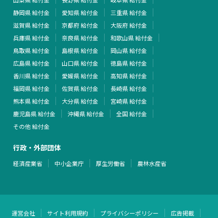
静岡県 給付金
愛知県 給付金
三重県 給付金
滋賀県 給付金
京都府 給付金
大阪府 給付金
兵庫県 給付金
奈良県 給付金
和歌山県 給付金
鳥取県 給付金
島根県 給付金
岡山県 給付金
広島県 給付金
山口県 給付金
徳島県 給付金
香川県 給付金
愛媛県 給付金
高知県 給付金
福岡県 給付金
佐賀県 給付金
長崎県 給付金
熊本県 給付金
大分県 給付金
宮崎県 給付金
鹿児島県 給付金
沖縄県 給付金
全国 給付金
その他 給付金
行政・外部団体
経済産業省
中小企業庁
厚生労働省
農林水産省
運営会社
サイト利用規約
プライバシーポリシー
広告掲載