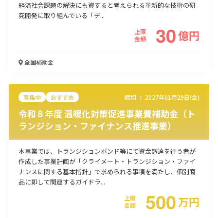
経済社会課題の解決にも資すると考えられる革新的な技術の研
使い道
究開発に取り組んでいる「デ...
30
上限
億
円
経営改善・経営強化
販路拡大
海外展開
設備投資
IT導入
金額
人材採用・雇用
人材育成・福利厚生
特許・知的財産
起業・創業
事業承継
災害・被災者支援
コロナ関連
全国
補助金
環境・省エネ
テレワーク
募集中
おすすめ
締切 ：
2027年01月29日(金)
令和８年度 温暖化対策促進事業費補助金（ト
ランジション・ファイナンス推進事業）
受付中のみ
本事業では、トランジションボンド等にて資金調達を行う者が
作成した事業計画が「クライメート・トランジション・ファイ
ナンスに関する基本指針」で求められる事項を満たし、個別商
品に即して関連するガイドラ...
500
検索
上限
万
円
金額