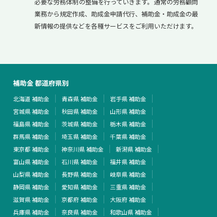
必要な労務体制の整備を行っていきます。通常の労務顧問
業務から規定作成、助成金申請代行、補助金・助成金の最
新情報の提供などを各種サービスをご利用いただけます。
補助金 都道府県別
北海道 補助金
青森県 補助金
岩手県 補助金
宮城県 補助金
秋田県 補助金
山形県 補助金
福島県 補助金
茨城県 補助金
栃木県 補助金
群馬県 補助金
埼玉県 補助金
千葉県 補助金
東京都 補助金
神奈川県 補助金
新潟県 補助金
富山県 補助金
石川県 補助金
福井県 補助金
山梨県 補助金
長野県 補助金
岐阜県 補助金
静岡県 補助金
愛知県 補助金
三重県 補助金
滋賀県 補助金
京都府 補助金
大阪府 補助金
兵庫県 補助金
奈良県 補助金
和歌山県 補助金