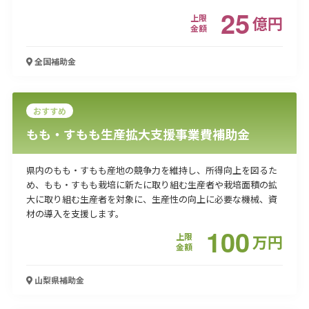
25
上限
億
円
金額
全国
補助金
おすすめ
もも・すもも生産拡大支援事業費補助金
県内のもも・すもも産地の競争力を維持し、所得向上を図るた
め、もも・すもも栽培に新たに取り組む生産者や栽培面積の拡
大に取り組む生産者を対象に、生産性の向上に必要な機械、資
材の導入を支援します。
100
上限
万
円
金額
山梨県
補助金