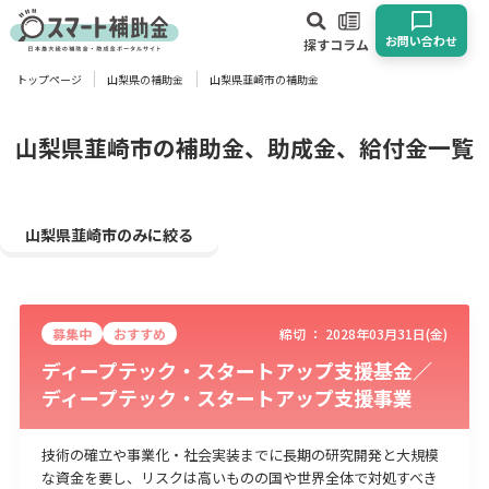
お問い合わせ
探す
コラム
トップページ
山梨県の補助金
山梨県韮崎市の補助金
対象
企業
団体
個人
その他
山梨県韮崎市の補助金、助成金、給付金一覧
エリア
山梨県韮崎市のみに絞る
募集中
おすすめ
締切 ：
2028年03月31日(金)
業種
ディープテック・スタートアップ支援基金／
ディープテック・スタートアップ支援事業
物流・運輸業
製造業
情報通信業
卸売･小売業
飲食業
建設･不動産業
サービス業
医療･福祉
農業･林業
漁業
技術の確立や事業化・社会実装までに長期の研究開発と大規模
宿泊･旅館業
その他
な資金を要し、リスクは高いものの国や世界全体で対処すべき