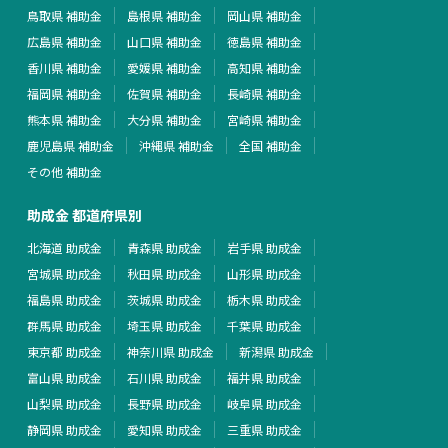
鳥取県 補助金
島根県 補助金
岡山県 補助金
広島県 補助金
山口県 補助金
徳島県 補助金
香川県 補助金
愛媛県 補助金
高知県 補助金
福岡県 補助金
佐賀県 補助金
長崎県 補助金
熊本県 補助金
大分県 補助金
宮崎県 補助金
鹿児島県 補助金
沖縄県 補助金
全国 補助金
その他 補助金
助成金 都道府県別
北海道 助成金
青森県 助成金
岩手県 助成金
宮城県 助成金
秋田県 助成金
山形県 助成金
福島県 助成金
茨城県 助成金
栃木県 助成金
群馬県 助成金
埼玉県 助成金
千葉県 助成金
東京都 助成金
神奈川県 助成金
新潟県 助成金
富山県 助成金
石川県 助成金
福井県 助成金
山梨県 助成金
長野県 助成金
岐阜県 助成金
静岡県 助成金
愛知県 助成金
三重県 助成金