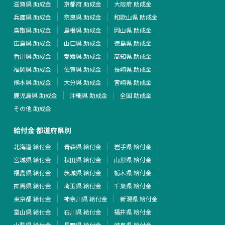
滋賀県 助成金
京都府 助成金
大阪府 助成金
兵庫県 助成金
奈良県 助成金
和歌山県 助成金
鳥取県 助成金
島根県 助成金
岡山県 助成金
広島県 助成金
山口県 助成金
徳島県 助成金
香川県 助成金
愛媛県 助成金
高知県 助成金
福岡県 助成金
佐賀県 助成金
長崎県 助成金
熊本県 助成金
大分県 助成金
宮崎県 助成金
鹿児島県 助成金
沖縄県 助成金
全国 助成金
その他 助成金
給付金 都道府県別
北海道 給付金
青森県 給付金
岩手県 給付金
宮城県 給付金
秋田県 給付金
山形県 給付金
福島県 給付金
茨城県 給付金
栃木県 給付金
群馬県 給付金
埼玉県 給付金
千葉県 給付金
東京都 給付金
神奈川県 給付金
新潟県 給付金
富山県 給付金
石川県 給付金
福井県 給付金
山梨県 給付金
長野県 給付金
岐阜県 給付金