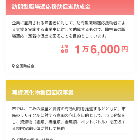
訪問型職場適応援助促進助成金
企業に雇用される障害者に対して、訪問型職場適応援助者によ
る支援を実施する事業主に対して助成するもので、障害者の職
場適応・定着の促進を図ることを目的としています。
1
6,000
上限
万
円
金額
全国
助成金
再資源化物集団回収事業
市では、ごみの減量と資源の有効利用を推進するとともに、市
民のリサイクルに対する意識の向上を目的として、市に登録を
し、資源物（紙類、繊維類、金属類、ペットボトル）を回収す
る市内実施団体に対して補助...
千葉県四街道市
補助金