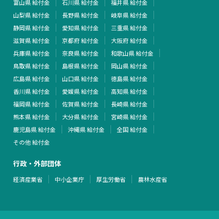
富山県 給付金
石川県 給付金
福井県 給付金
山梨県 給付金
長野県 給付金
岐阜県 給付金
静岡県 給付金
愛知県 給付金
三重県 給付金
滋賀県 給付金
京都府 給付金
大阪府 給付金
兵庫県 給付金
奈良県 給付金
和歌山県 給付金
鳥取県 給付金
島根県 給付金
岡山県 給付金
広島県 給付金
山口県 給付金
徳島県 給付金
香川県 給付金
愛媛県 給付金
高知県 給付金
福岡県 給付金
佐賀県 給付金
長崎県 給付金
熊本県 給付金
大分県 給付金
宮崎県 給付金
鹿児島県 給付金
沖縄県 給付金
全国 給付金
その他 給付金
行政・外部団体
経済産業省
中小企業庁
厚生労働省
農林水産省