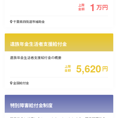
1
上限
万
円
使い道
金額
経営改善・経営強化
販路拡大
海外展開
設備投資
IT導入
千葉県四街道市
補助金
人材採用・雇用
人材育成・福利厚生
特許・知的財産
起業・創業
事業承継
災害・被災者支援
コロナ関連
環境・省エネ
テレワーク
遺族年金生活者支援給付金
遺族年金生活者支援給付金の概要
5,620
上限
円
金額
受付中のみ
全国
給付金
特別障害給付金制度
検索