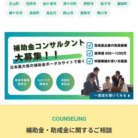
芝山町
茂原市
袖ケ浦市
酒々井町
野田市
銚子市
鋸南町
鎌ケ谷市
長南町
長生村
館山市
香取市
鴨川市
COUNSELING
補助金・助成金に関するご相談