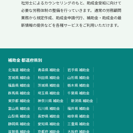
社労士によるカウンセリングのもと、助成金受給に向けて
必要な労務体制の整備を行っていきます。通常の労務顧問
業務から規定作成、助成金申請代行、補助金・助成金の最
新情報の提供などを各種サービスをご利用いただけます。
補助金 都道府県別
北海道 補助金
青森県 補助金
岩手県 補助金
宮城県 補助金
秋田県 補助金
山形県 補助金
福島県 補助金
茨城県 補助金
栃木県 補助金
群馬県 補助金
埼玉県 補助金
千葉県 補助金
東京都 補助金
神奈川県 補助金
新潟県 補助金
富山県 補助金
石川県 補助金
福井県 補助金
山梨県 補助金
長野県 補助金
岐阜県 補助金
静岡県 補助金
愛知県 補助金
三重県 補助金
滋賀県 補助金
京都府 補助金
大阪府 補助金