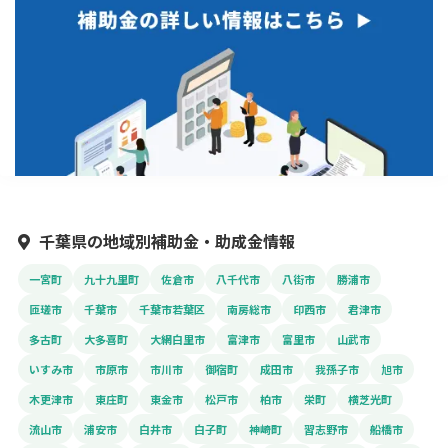
千葉県の地域別補助金・助成金情報
一宮町
九十九里町
佐倉市
八千代市
八街市
勝浦市
匝瑳市
千葉市
千葉市若葉区
南房総市
印西市
君津市
多古町
大多喜町
大網白里市
富津市
富里市
山武市
いすみ市
市原市
市川市
御宿町
成田市
我孫子市
旭市
木更津市
東庄町
東金市
松戸市
柏市
栄町
横芝光町
流山市
浦安市
白井市
白子町
神崎町
習志野市
船橋市