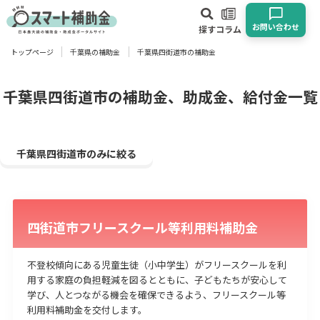
お問い合わせ
探す
コラム
トップページ
千葉県の補助金
千葉県四街道市の補助金
対象
企業
団体
個人
その他
千葉県四街道市の補助金、助成金、給付金一覧
エリア
千葉県四街道市のみに絞る
四街道市フリースクール等利用料補助金
業種
物流・運輸業
製造業
情報通信業
卸売･小売業
飲食業
不登校傾向にある児童生徒（小中学生）がフリースクールを利
建設･不動産業
サービス業
医療･福祉
農業･林業
漁業
用する家庭の負担軽減を図るとともに、子どもたちが安心して
学び、人とつながる機会を確保できるよう、フリースクール等
宿泊･旅館業
その他
利用料補助金を交付します。