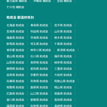
鹿児島県 補助金
沖縄県 補助金
全国 補助金
その他 補助金
助成金 都道府県別
北海道 助成金
青森県 助成金
岩手県 助成金
宮城県 助成金
秋田県 助成金
山形県 助成金
福島県 助成金
茨城県 助成金
栃木県 助成金
群馬県 助成金
埼玉県 助成金
千葉県 助成金
東京都 助成金
神奈川県 助成金
新潟県 助成金
富山県 助成金
石川県 助成金
福井県 助成金
山梨県 助成金
長野県 助成金
岐阜県 助成金
静岡県 助成金
愛知県 助成金
三重県 助成金
滋賀県 助成金
京都府 助成金
大阪府 助成金
兵庫県 助成金
奈良県 助成金
和歌山県 助成金
鳥取県 助成金
島根県 助成金
岡山県 助成金
広島県 助成金
山口県 助成金
徳島県 助成金
香川県 助成金
愛媛県 助成金
高知県 助成金
福岡県 助成金
佐賀県 助成金
長崎県 助成金