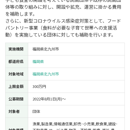
体等の取り組みに対し、開設や拡充、運営に掛かる費用
経営改善・経営強化
販路拡大
海外展開
設備投資
IT導入
を補助します。
人材採用・雇用
人材育成・福利厚生
特許・知的財産
さらに、新型コロナウイルス感染症対策として、フード
起業・創業
事業承継
災害・被災者支援
コロナ関連
パントリー事業（食料が必要な子育て世帯への支援活
環境・省エネ
テレワーク
動）を実施している団体に対しても補助を行います。
実施機関
福岡県北九州市
都道府県
福岡県
対象地域
福岡県北九州市
受付中のみ
上限金額
300万円
公募期間
2022年8月1日(月)〜
検索
対象者
団体
漁業,製造業,情報通信業,卸売･小売業,飲食業,建設･