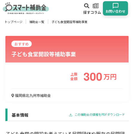
お問い合わせ
探す
コラム
トップページ
補助金一覧
子ども食堂開設等補助事業
対象
企業
団体
個人
その他
おすすめ
子ども食堂開設等補助事業
エリア
300
上限
万
円
金額
業種
福岡県北九州市
補助金
物流・運輸業
製造業
情報通信業
卸売･小売業
飲食業
建設･不動産業
サービス業
医療･福祉
農業･林業
漁業
宿泊･旅館業
その他
基本情報
この補助金の情報をPDFダウンロード
使い道
子ども食堂の開設を考えている民間団体や既存の民間団