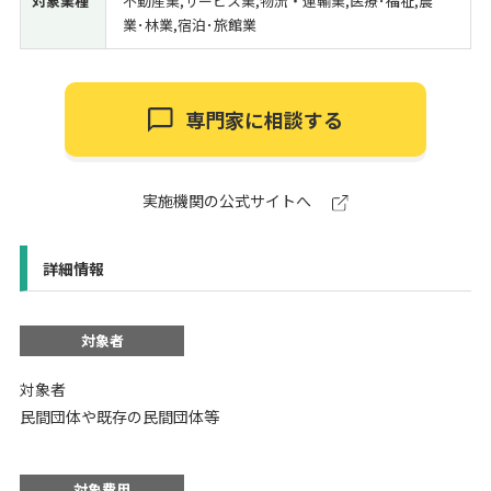
対象業種
不動産業,サービス業,物流・運輸業,医療･福祉,農
業･林業,宿泊･旅館業
専門家に相談する
実施機関の公式サイトへ
詳細情報
対象者
対象者
民間団体や既存の民間団体等
対象費用