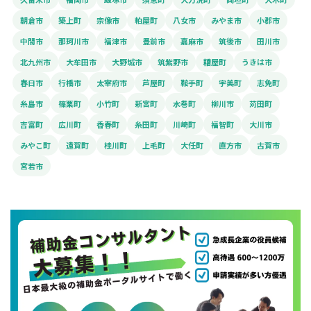
朝倉市
築上町
宗像市
粕屋町
八女市
みやま市
小郡市
中間市
那珂川市
福津市
豊前市
嘉麻市
筑後市
田川市
北九州市
大牟田市
大野城市
筑紫野市
糟屋町
うきは市
春日市
行橋市
太宰府市
芦屋町
鞍手町
宇美町
志免町
糸島市
篠栗町
小竹町
新宮町
水巻町
柳川市
苅田町
吉富町
広川町
香春町
糸田町
川崎町
福智町
大川市
みやこ町
遠賀町
桂川町
上毛町
大任町
直方市
古賀市
宮若市