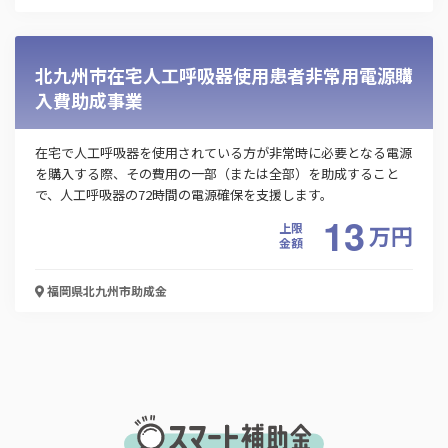
「PDF資料ダウンロード」ボタンを押下した時点
で本サービスの
利用規約
に同意したものとみなさ
れます。
北九州市在宅人工呼吸器使用患者非常用電源購
入費助成事業
在宅で人工呼吸器を使用されている方が非常時に必要となる電源
を購入する際、その費用の一部（または全部）を助成すること
で、人工呼吸器の72時間の電源確保を支援します。
13
上限
万
円
金額
福岡県北九州市
助成金