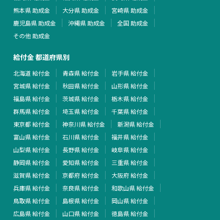
熊本県 助成金
大分県 助成金
宮崎県 助成金
鹿児島県 助成金
沖縄県 助成金
全国 助成金
その他 助成金
給付金 都道府県別
北海道 給付金
青森県 給付金
岩手県 給付金
宮城県 給付金
秋田県 給付金
山形県 給付金
福島県 給付金
茨城県 給付金
栃木県 給付金
群馬県 給付金
埼玉県 給付金
千葉県 給付金
東京都 給付金
神奈川県 給付金
新潟県 給付金
富山県 給付金
石川県 給付金
福井県 給付金
山梨県 給付金
長野県 給付金
岐阜県 給付金
静岡県 給付金
愛知県 給付金
三重県 給付金
滋賀県 給付金
京都府 給付金
大阪府 給付金
兵庫県 給付金
奈良県 給付金
和歌山県 給付金
鳥取県 給付金
島根県 給付金
岡山県 給付金
広島県 給付金
山口県 給付金
徳島県 給付金