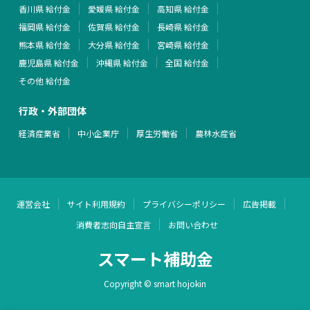
香川県 給付金
愛媛県 給付金
高知県 給付金
福岡県 給付金
佐賀県 給付金
長崎県 給付金
熊本県 給付金
大分県 給付金
宮崎県 給付金
鹿児島県 給付金
沖縄県 給付金
全国 給付金
その他 給付金
行政・外部団体
経済産業省
中小企業庁
厚生労働省
農林水産省
運営会社
サイト利用規約
プライバシーポリシー
広告掲載
消費者志向自主宣言
お問い合わせ
スマート補助金
Copyright © smart hojokin