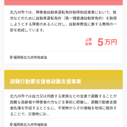
この補助金の情報をPDFダウンロード
北九州市では、障害者自動車運転免許取得助成事業において、就
子ども食堂開設等補助事業
労などのために自動車運転免許（第一種普通自動車免許）を取得
しようとする障害のある人に対し、自動車教習に要する費用の一
部を助成しています。
お名前
5
上限
万
円
金額
会社名
福岡県北九州市
助成金
避難行動要支援者避難支援事業
メールアドレス
北九州市では自力又は同居する家族などの支援で避難することが
困難な高齢者や障害者の方などを事前に把握し、避難行動要支援
電話番号
者名簿を作成するとともに、平常時からその情報を地域に提供す
ることで、災害時にお...
福岡県北九州市
補助金