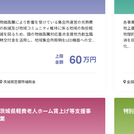
物価高騰により影響を受けている集会所運営の光熱費
各事
の削減及び地域コミュニティ維持に係る地域の負担軽
地上
減を図るため、国の物価高騰対応重点支援地方創生臨
地理
時交付金を活用し、地域集会所照明をLED機器への交...
消を
化...
60
上限
万
円
金額
茨城県笠間市
補助金
全国
茨城県軽費老人ホーム賃上げ等支援事
特別
業