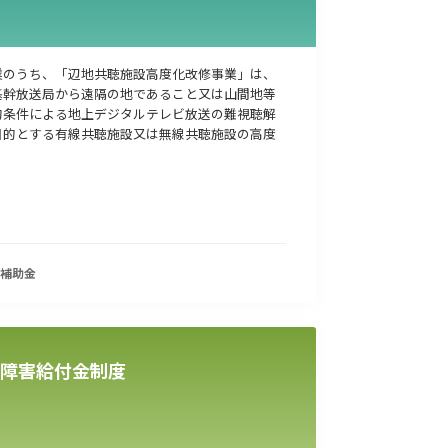
業のうち、「辺地共聴施設高度化改修事業」は、
基幹放送局から遠隔の地であること又は山間地等
的条件による地上デジタルテレビ放送の難視聴解
目的とする有線共聴施設又は無線共聴施設の高度
補助金
障害給付金制度