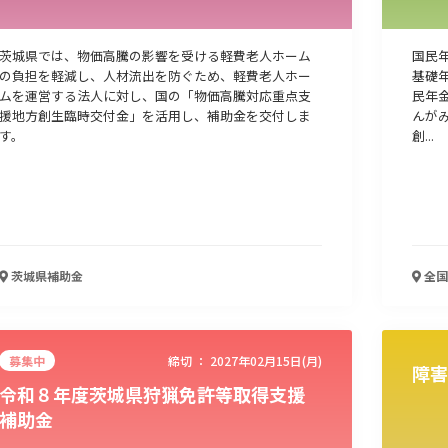
茨城県では、物価高騰の影響を受ける軽費老人ホーム
国民
の負担を軽減し、人材流出を防ぐため、軽費老人ホー
基礎
ムを運営する法人に対し、国の「物価高騰対応重点支
民年
援地方創生臨時交付金」を活用し、補助金を交付しま
んが
す。
創...
茨城県
補助金
全国
募集中
締切 ：
2027年02月15日(月)
障害
令和８年度茨城県狩猟免許等取得支援
補助金