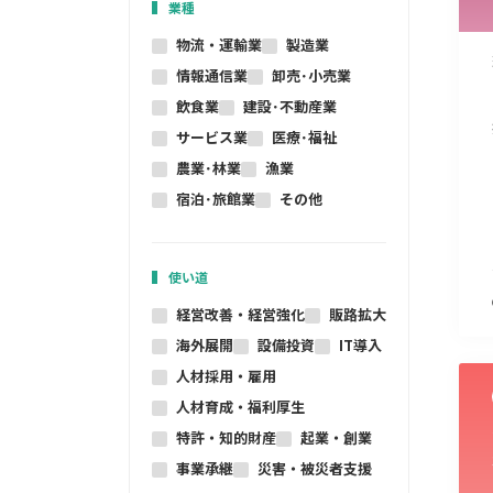
業種
物流・運輸業
製造業
情報通信業
卸売･小売業
飲食業
建設･不動産業
サービス業
医療･福祉
農業･林業
漁業
宿泊･旅館業
その他
使い道
経営改善・経営強化
販路拡大
海外展開
設備投資
IT導入
人材採用・雇用
人材育成・福利厚生
特許・知的財産
起業・創業
事業承継
災害・被災者支援