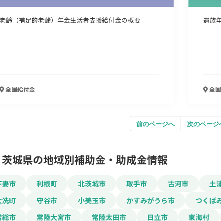
老齢（補足的老齢）年金生活者支援給付金の概要
遺族
全国
給付金
全国
前のページへ
次のページ
茨城県の地域別補助金・助成金情報
下妻市
利根町
北茨城市
取手市
古河市
土
大洗町
守谷市
小美玉市
かすみがうら市
つくば
常総市
常陸大宮市
常陸太田市
日立市
東海村