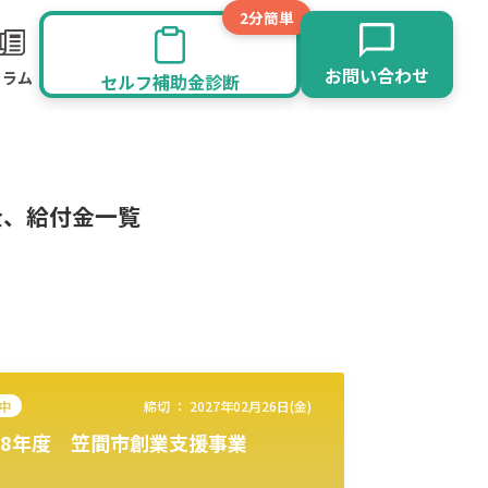
2分簡単
お問い合わせ
コラム
セルフ補助金診断
金、給付金一覧
中
締切 ：
2027年02月26日(金)
8年度 笠間市創業支援事業
旅館業
その他