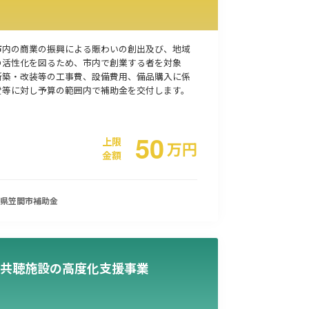
事業承継
災害・被災者支援
コロナ関連
環境・省エネ
市内の商業の振興による賑わいの創出及び、地域
の活性化を図るため、市内で創業する者を対象
新築・改装等の工事費、設備費用、備品購入に係
費等に対し予算の範囲内で補助金を交付します。
50
上限
万
円
金額
県笠間市
補助金
共聴施設の高度化支援事業