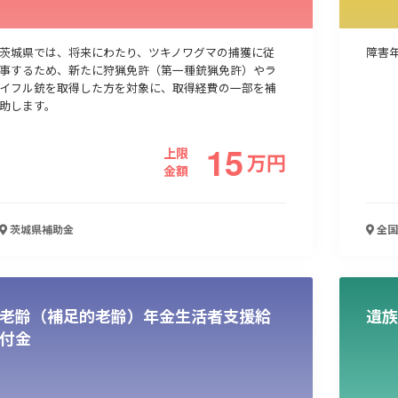
茨城県では、将来にわたり、ツキノワグマの捕獲に従
障害
事するため、新たに狩猟免許（第一種銃猟免許）やラ
イフル銃を取得した方を対象に、取得経費の一部を補
助します。
15
上限
万
円
金額
茨城県
補助金
全国
老齢（補足的老齢）年金生活者支援給
遺族
付金