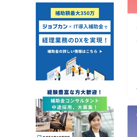
使い道
経営改善・経営強化
販路拡大
海外展開
設備投資
IT導入
テレワーク
受付中のみ