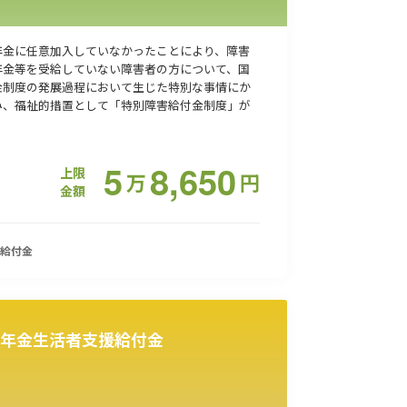
年金に任意加入していなかったことにより、障害
年金等を受給していない障害者の方について、国
金制度の発展過程において生じた特別な事情にか
み、福祉的措置として「特別障害給付金制度」が
5
8,650
上限
万
円
金額
給付金
年金生活者支援給付金