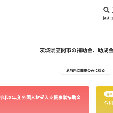
探す
茨城県笠間市の補助金、助成
茨城県笠間市のみに絞る
募集
令和8年度 外国人材受入支援事業補助金
令和
建設･不動産業
サービス業
医療･福祉
農業･林業
漁業
宿泊･