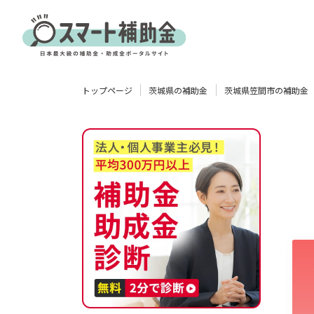
対象
トップページ
茨城県の補助金
茨城県笠間市の補助金
企業
団体
個人
その他
エリア
業種
物流・運輸業
製造業
情報通信業
卸売･小売業
飲食業