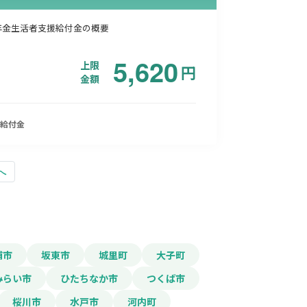
年金生活者支援給付金の概要
5,620
上限
円
金額
給付金
へ
浦市
坂東市
城里町
大子町
みらい市
ひたちなか市
つくば市
桜川市
水戸市
河内町