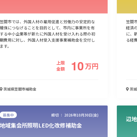
人材採用・雇用
人材育成・福利厚生
特許・知的財産
起業・創業
笠間市では、外国人材の雇用促進と労働力の安定的な
笠間
確保につなげることを目的として、市内に事業所を有
経済
する中小企業等が新たに外国人材を受け入れる際の初
に、
期費用に対し、外国人材受入支援事業補助金を交付し
る経
ます。
10
上限
万
円
金額
茨城県笠間市
補助金
茨城
検索
募集中
締切 ：
2026年10月30日(金)
辺地
地域集会所照明LED化改修補助金