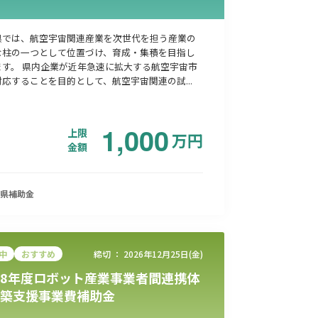
県では、航空宇宙関連産業を次世代を担う産業の
な柱の一つとして位置づけ、育成・集積を目指し
ます。 県内企業が近年急速に拡大する航空宇宙市
応することを目的として、航空宇宙関連の試...
1,000
上限
万
円
金額
県
補助金
中
おすすめ
締切 ：
2026年12月25日(金)
8年度ロボット産業事業者間連携体
築支援事業費補助金