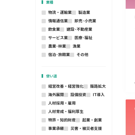
業種
物流・運輸業
製造業
情報通信業
卸売･小売業
飲食業
建設･不動産業
サービス業
医療･福祉
農業･林業
漁業
宿泊･旅館業
その他
使い道
経営改善・経営強化
販路拡大
海外展開
設備投資
IT導入
人材採用・雇用
人材育成・福利厚生
特許・知的財産
起業・創業
事業承継
災害・被災者支援