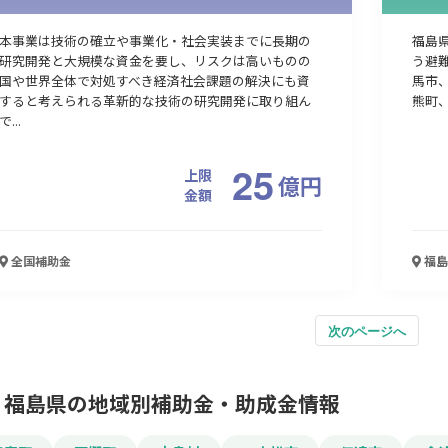
本事業は技術の確立や事業化・社会実装までに長期の
福島
研究開発と大規模な資金を要し、リスクは高いものの
う避
国や世界全体で対処すべき経済社会課題の解決にも資
馬市
すると考えられる革新的な技術の研究開発に取り組ん
熊町、
で...
25
上限
億
円
金額
全国
補助金
福島
次のページへ
福島県の地域別補助金・助成金情報