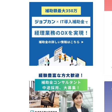
使い道
経営改善・経営強化
販路拡大
海外展開
設備投資
IT導入
テレワーク
受付中のみ