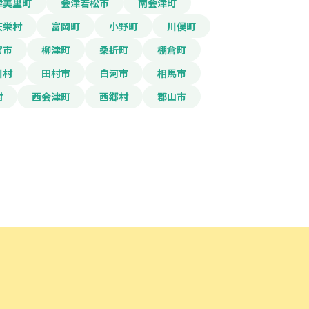
津美里町
会津若松市
南会津町
天栄村
富岡町
小野町
川俣町
宮市
柳津町
桑折町
棚倉町
川村
田村市
白河市
相馬市
村
西会津町
西郷村
郡山市