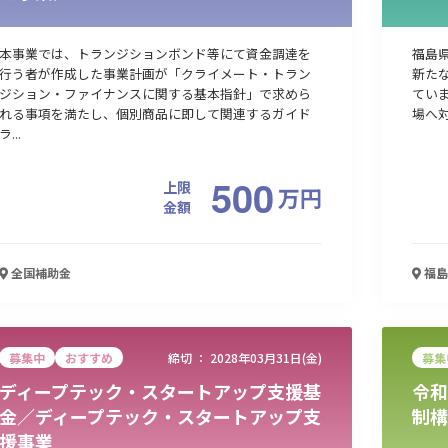
本事業では、トランジションボンド等にて資金調達を
福島
行う者が作成した事業計画が「クライメート・トラン
新た
ジション・ファイナンスに関する基本指針」で求めら
てい
れる事項を満たし、個別商品に即して関連するガイド
場へ対
ラ...
500
上限
万
円
金額
全国
補助金
福島
募集中
おすすめ
締切 ：
2028年03月31日(金)
募集
ディープテック・スタートアップ支援基
令和
金／ディープテック・スタートアップ支
制構
援事業