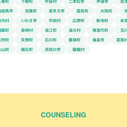
三春町
下郷町
中島村
二本松市
伊達市
会
南相馬市
双葉町
喜多方市
国見町
大熊町
川内村
いわき市
平田村
広野町
新地町
本
楢葉町
泉崎村
浪江町
湯川村
猪苗代町
玉
矢吹町
矢祭町
石川町
磐梯町
福島市
葛尾
金山町
鏡石町
須賀川市
飯舘村
COUNSELING