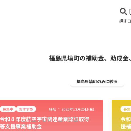
探す
福島県塙町の補助金、助成金
福島県塙町のみに絞る
募集中
おすすめ
締切 ：
2026年12月25日(金)
募集
令和８年度航空宇宙関連産業認証取得
令和
建設･不動産業
サービス業
医療･福祉
農業･林業
漁業
宿泊･
等支援事業補助金
援補