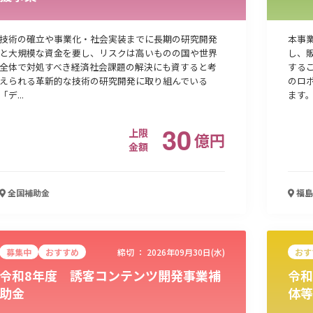
技術の確立や事業化・社会実装までに長期の研究開発
本事
と大規模な資金を要し、リスクは高いものの国や世界
し、
全体で対処すべき経済社会課題の解決にも資すると考
する
えられる革新的な技術の研究開発に取り組んでいる
のロ
「デ...
ます
30
上限
億
円
金額
全国
補助金
福島
募集中
おすすめ
締切 ：
2026年09月30日(水)
おす
令和8年度 誘客コンテンツ開発事業補
令和
助金
体等