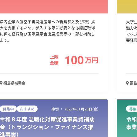
人材採用・雇用
人材育成・福利厚生
特許・知的財産
起業・創業
県内企業の航空宇宙関連産業への新規参入及び取引拡
大学
大を支援するため、参入する際に必要となる認証取得
魅力
に係る経費及び国際展示会出展経費等の一部を補助し
で株
ます。
要経費
100
上限
万
円
金額
福島県
補助金
福島
検索
募集中
おすすめ
締切 ：
2027年01月29日(金)
募集
令和８年度 温暖化対策促進事業費補助
令和
金（トランジション・ファイナンス推
事業
進事業）