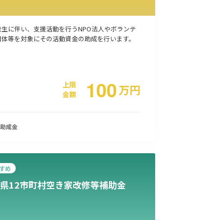
発生に伴い、支援活動を行うNPO法人やボランテ
団体等を対象にその活動資金の助成を行います。
100
上限
万
円
金額
助成金
すめ
県12市町村空き家改修等補助金