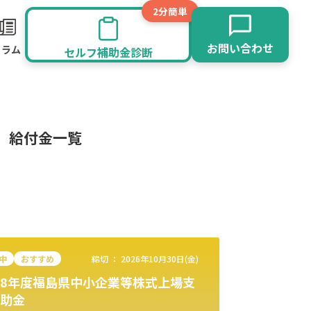
2分簡単
お問い合わせ
コラム
セルフ補助金診断
、給付金一覧
中
おすすめ
締切 ：
2026年10月30日(金)
8年度福島県中小企業等株式上場支
旅館業
その他
助金