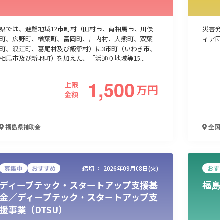
県では、避難地域12市町村（田村市、南相馬市、川俣
災害
町、広野町、楢葉町、富岡町、川内村、大熊町、双葉
ィア
町、浪江町、葛尾村及び飯舘村）に3市町（いわき市、
相馬市及び新地町）を加えた、「浜通り地域等15...
1,500
上限
万
円
金額
福島県
補助金
全国
募集中
おすすめ
締切 ：
2026年09月08日(火)
おす
ディープテック・スタートアップ支援基
福島
金／ディープテック・スタートアップ支
援事業（DTSU）