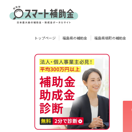
対象
トップページ
福島県の補助金
福島県塙町の補助金
企業
団体
個人
その他
エリア
業種
物流・運輸業
製造業
情報通信業
卸売･小売業
飲食業