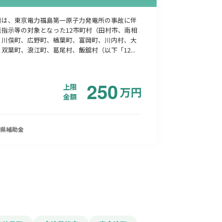
県は、東京電力福島第一原子力発電所の事故に伴
難指示等の対象となった12市町村（田村市、南相
、川俣町、広野町、楢葉町、富岡町、川内村、大
双葉町、浪江町、葛尾村、飯舘村（以下「12...
250
上限
万
円
金額
県
補助金