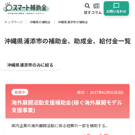
お問い合わせ
探す
コラム
トップページ
沖縄県の補助金
沖縄県浦添市の補助金
対象
企業
団体
個人
その他
沖縄県浦添市の補助金、助成金、給付金一覧
エリア
沖縄県浦添市のみに絞る
募集中
締切 ：
2027年01月31日(日)
業種
海外展開活動支援補助金(稼ぐ海外展開モデル
支援事業)
物流・運輸業
製造業
情報通信業
卸売･小売業
飲食業
建設･不動産業
サービス業
医療･福祉
農業･林業
漁業
県内企業の海外展開活動に係る経費の一部を補助する。
宿泊･旅館業
その他