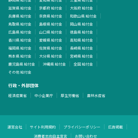
滋賀県 給付金
京都府 給付金
大阪府 給付金
兵庫県 給付金
奈良県 給付金
和歌山県 給付金
鳥取県 給付金
島根県 給付金
岡山県 給付金
広島県 給付金
山口県 給付金
徳島県 給付金
香川県 給付金
愛媛県 給付金
高知県 給付金
福岡県 給付金
佐賀県 給付金
長崎県 給付金
熊本県 給付金
大分県 給付金
宮崎県 給付金
鹿児島県 給付金
沖縄県 給付金
全国 給付金
その他 給付金
行政・外部団体
経済産業省
中小企業庁
厚生労働省
農林水産省
運営会社
サイト利用規約
プライバシーポリシー
広告掲載
消費者志向自主宣言
お問い合わせ