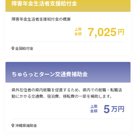
障害年金生活者支援給付金
障害年金生活者支援給付金の概要
7,025
上限
円
金額
全国
給付金
ちゅらっとターン交通費補助金
県外在住者の県内就職を促進するため、県内での就職・転職活
動にかかる交通費、宿泊費、移転費の一部を補助します。
5
上限
万
円
金額
沖縄県
補助金