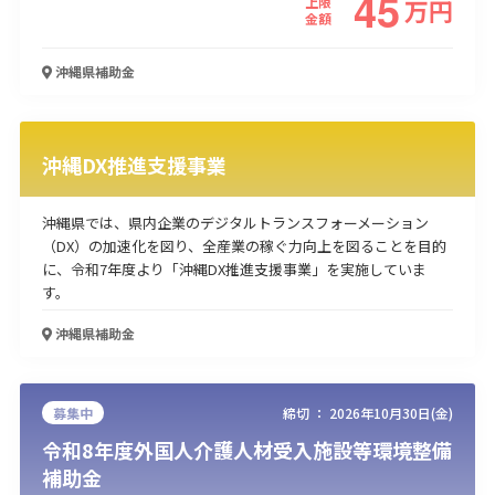
45
上限
万
円
金額
使い道
沖縄県
補助金
経営改善・経営強化
販路拡大
海外展開
設備投資
IT導入
人材採用・雇用
人材育成・福利厚生
特許・知的財産
起業・創業
事業承継
災害・被災者支援
コロナ関連
沖縄DX推進支援事業
環境・省エネ
テレワーク
沖縄県では、県内企業のデジタルトランスフォーメーション
（DX）の加速化を図り、全産業の稼ぐ力向上を図ることを目的
に、令和7年度より「沖縄DX推進支援事業」を実施していま
す。
受付中のみ
沖縄県
補助金
募集中
締切 ：
2026年10月30日(金)
検索
令和8年度外国人介護人材受入施設等環境整備
補助金