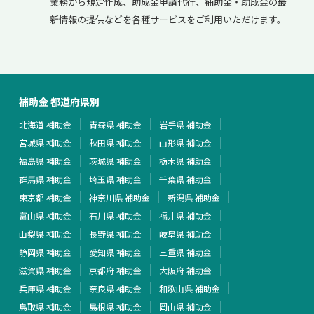
業務から規定作成、助成金申請代行、補助金・助成金の最
新情報の提供などを各種サービスをご利用いただけます。
補助金 都道府県別
北海道 補助金
青森県 補助金
岩手県 補助金
宮城県 補助金
秋田県 補助金
山形県 補助金
福島県 補助金
茨城県 補助金
栃木県 補助金
群馬県 補助金
埼玉県 補助金
千葉県 補助金
東京都 補助金
神奈川県 補助金
新潟県 補助金
富山県 補助金
石川県 補助金
福井県 補助金
山梨県 補助金
長野県 補助金
岐阜県 補助金
静岡県 補助金
愛知県 補助金
三重県 補助金
滋賀県 補助金
京都府 補助金
大阪府 補助金
兵庫県 補助金
奈良県 補助金
和歌山県 補助金
鳥取県 補助金
島根県 補助金
岡山県 補助金