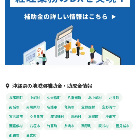
沖縄県の地域別補助金・助成金情報
与那原町
中城村
久米島町
八重瀬町
北中城村
北谷町
南城市
南風原町
名護市
奄美市
宜野座村
宜野湾市
宮古島市
うるま市
座間味村
恩納村
本部町
沖縄市
渡嘉敷村
石垣市
竹富町
糸満市
西原町
読谷村
豊見城市
那覇市
金武町