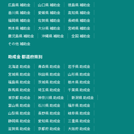
広島県 補助金
山口県 補助金
徳島県 補助金
香川県 補助金
愛媛県 補助金
高知県 補助金
福岡県 補助金
佐賀県 補助金
長崎県 補助金
熊本県 補助金
大分県 補助金
宮崎県 補助金
鹿児島県 補助金
沖縄県 補助金
全国 補助金
その他 補助金
助成金 都道府県別
北海道 助成金
青森県 助成金
岩手県 助成金
宮城県 助成金
秋田県 助成金
山形県 助成金
福島県 助成金
茨城県 助成金
栃木県 助成金
群馬県 助成金
埼玉県 助成金
千葉県 助成金
東京都 助成金
神奈川県 助成金
新潟県 助成金
富山県 助成金
石川県 助成金
福井県 助成金
山梨県 助成金
長野県 助成金
岐阜県 助成金
静岡県 助成金
愛知県 助成金
三重県 助成金
滋賀県 助成金
京都府 助成金
大阪府 助成金