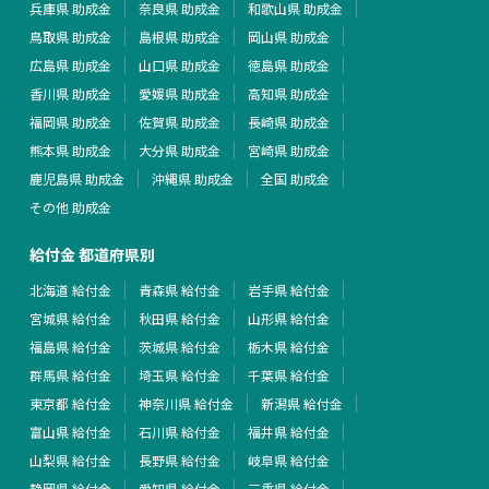
兵庫県 助成金
奈良県 助成金
和歌山県 助成金
鳥取県 助成金
島根県 助成金
岡山県 助成金
広島県 助成金
山口県 助成金
徳島県 助成金
香川県 助成金
愛媛県 助成金
高知県 助成金
福岡県 助成金
佐賀県 助成金
長崎県 助成金
熊本県 助成金
大分県 助成金
宮崎県 助成金
鹿児島県 助成金
沖縄県 助成金
全国 助成金
その他 助成金
給付金 都道府県別
北海道 給付金
青森県 給付金
岩手県 給付金
宮城県 給付金
秋田県 給付金
山形県 給付金
福島県 給付金
茨城県 給付金
栃木県 給付金
群馬県 給付金
埼玉県 給付金
千葉県 給付金
東京都 給付金
神奈川県 給付金
新潟県 給付金
富山県 給付金
石川県 給付金
福井県 給付金
山梨県 給付金
長野県 給付金
岐阜県 給付金
静岡県 給付金
愛知県 給付金
三重県 給付金