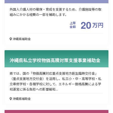
外国人介護人材の確保・育成を支援するため、介護施設等の取
組みにかかる経費の一部を補助します。
20
上限
万
円
金額
沖縄県
補助金
沖縄県私立学校物価高騰対策支援事業補助金
県では、国の「物価高騰対応重点支援地方創生臨時交付金」
（重点支援地方交付金）を活用し、私立小・中・高等学校・私
立専修学校・各種学校に対して、エネルギー価格高騰による学
校運営に係る負担への影響緩和...
沖縄県
補助金