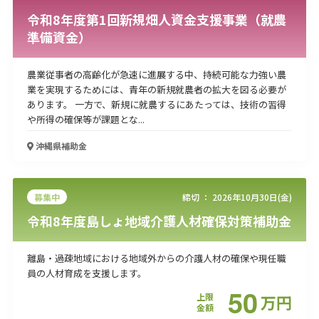
令和8年度第1回新規畑人資金支援事業（就農
準備資金）
農業従事者の高齢化が急速に進展する中、持続可能な力強い農
業を実現するためには、青年の新規就農者の拡大を図る必要が
あります。 一方で、新規に就農するにあたっては、技術の習得
や所得の確保等が課題とな...
沖縄県
補助金
募集中
締切 ：
2026年10月30日(金)
令和8年度島しょ地域介護人材確保対策補助金
離島・過疎地域における地域外からの介護人材の確保や現任職
員の人材育成を支援します。
50
上限
万
円
金額