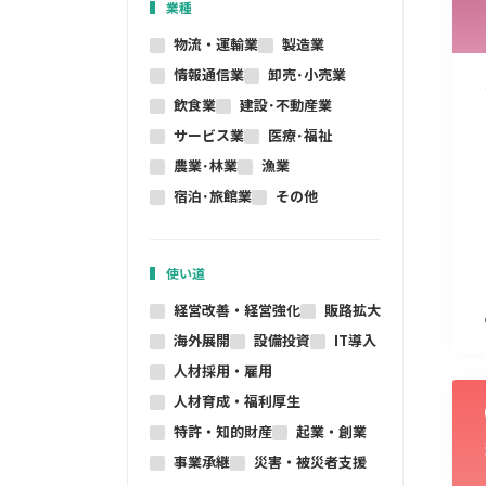
業種
物流・運輸業
製造業
情報通信業
卸売･小売業
飲食業
建設･不動産業
サービス業
医療･福祉
農業･林業
漁業
宿泊･旅館業
その他
使い道
経営改善・経営強化
販路拡大
海外展開
設備投資
IT導入
人材採用・雇用
人材育成・福利厚生
特許・知的財産
起業・創業
事業承継
災害・被災者支援