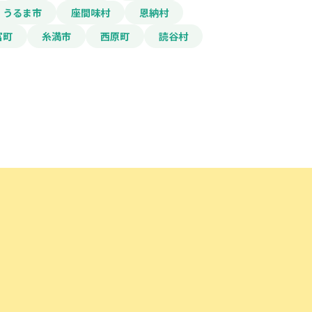
うるま市
座間味村
恩納村
富町
糸満市
西原町
読谷村