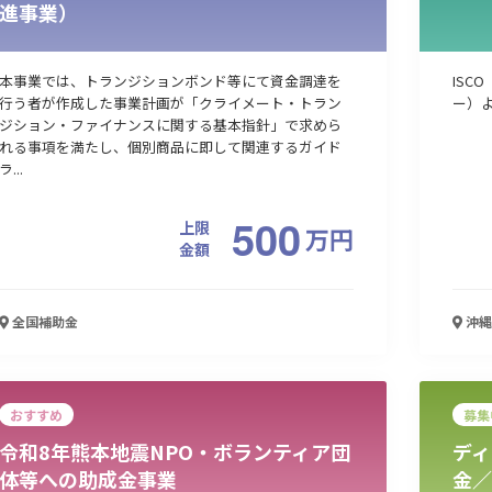
進事業）
本事業では、トランジションボンド等にて資金調達を
ISC
行う者が作成した事業計画が「クライメート・トラン
ー）
ジション・ファイナンスに関する基本指針」で求めら
れる事項を満たし、個別商品に即して関連するガイド
ラ...
500
上限
万
円
金額
全国
補助金
沖縄
おすすめ
募集
令和8年熊本地震NPO・ボランティア団
ディ
体等への助成金事業
金／