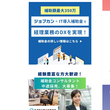
使い道
経営改善・経営強化
販路拡大
海外展開
設備投資
IT導入
テレワーク
受付中のみ