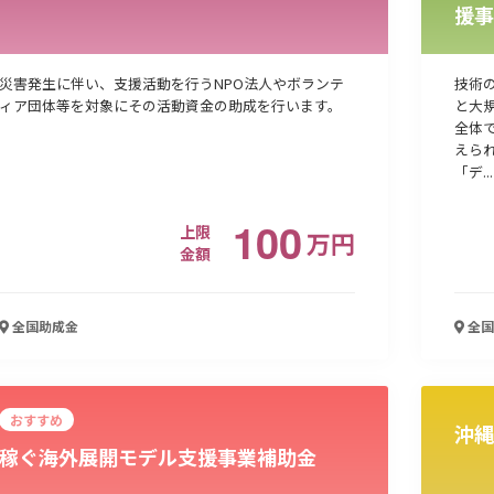
援事
災害発生に伴い、支援活動を行うNPO法人やボランテ
技術
ィア団体等を対象にその活動資金の助成を行います。
と大
全体
えら
「デ...
100
上限
万
円
金額
全国
助成金
全国
おすすめ
沖縄
稼ぐ海外展開モデル支援事業補助金