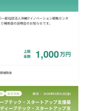
O（一般社団法人沖縄ITイノベーション戦略センタ
より補助金の説明会のお知らせです。
1,000
上限
万
円
金額
県
補助金
中
おすすめ
締切 ：
2028年03月31日(金)
ープテック・スタートアップ支援基
ディープテック・スタートアップ支