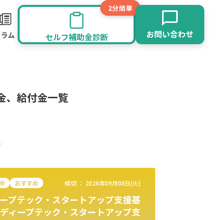
2分簡単
お問い合わせ
コラム
セルフ補助金診断
金、給付金一覧
中
おすすめ
締切 ：
2026年09月08日(火)
ープテック・スタートアップ支援基
旅館業
その他
ディープテック・スタートアップ支