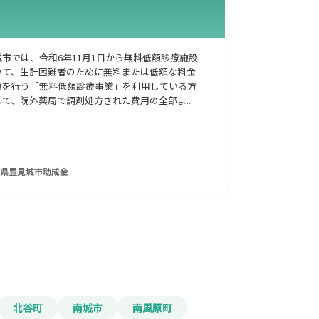
市では、令和6年11月1日から無料低額診療施設
いて、生計困難者のために無料または低額な料金
療を行う「無料低額診療事業」を利用している方
て、院外薬局で調剤処方された費用の全部ま...
県豊見城市
助成金
北谷町
南城市
南風原町