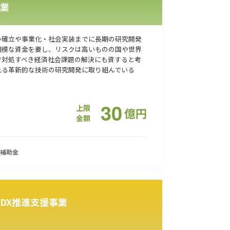
業
の確立や事業化・社会実装までに長期の研究開発
規模な資金を要し、リスクは高いものの国や世界
で対処すべき経済社会課題の解決にも資すると考
れる革新的な技術の研究開発に取り組んでいる
30
上限
億
円
金額
補助金
DX推進支援事業