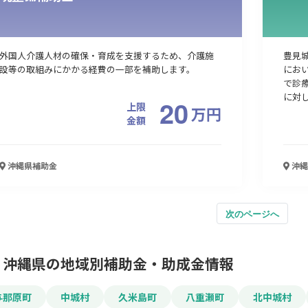
外国人介護人材の確保・育成を支援するため、介護施
豊見城
設等の取組みにかかる経費の一部を補助します。
にお
で診
に対し
20
上限
万
円
金額
沖縄県
補助金
沖縄
次のページへ
沖縄県の地域別補助金・助成金情報
与那原町
中城村
久米島町
八重瀬町
北中城村