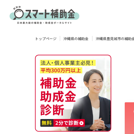
対象
トップページ
沖縄県の補助金
沖縄県豊見城市の補助
企業
団体
個人
その他
エリア
業種
物流・運輸業
製造業
情報通信業
卸売･小売業
飲食業