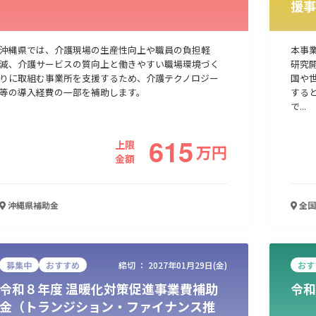
援事
人材採用・雇用
人材育成・福利厚生
特許・知的財産
起業・創業
沖縄県では、介護現場の生産性向上や職員の負担軽
本事
減、介護サービスの質向上と働きやすい職場環境づく
研究
りに取組む事業所を支援するため、介護テクノロジー
国や
等の導入経費の一部を補助します。
する
で...
615
上限
万
円
金額
沖縄県
補助金
全国
検索
募集中
おすすめ
締切 ：
2027年01月29日(金)
おす
令和８年度 温暖化対策促進事業費補助
令和
金（トランジション・ファイナンス推