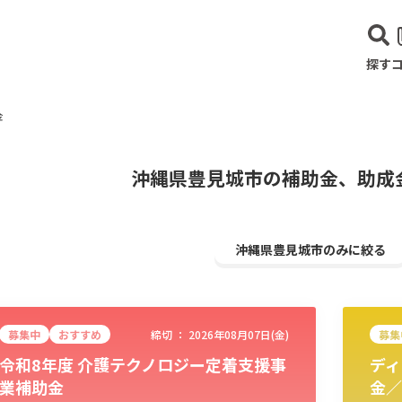
探す
金
沖縄県豊見城市の補助金、助成
沖縄県豊見城市のみに絞る
募集中
おすすめ
締切 ：
2026年08月07日(金)
募集
令和8年度 介護テクノロジー定着支援事
ディ
建設･不動産業
サービス業
医療･福祉
農業･林業
漁業
宿泊･
業補助金
金／