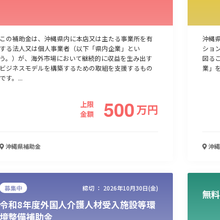
この補助金は、沖縄県内に本店又は主たる事業所を有
沖縄
する法人又は個人事業者（以下「県内企業」とい
ショ
う。）が、海外市場において継続的に収益を生み出す
図る
ビジネスモデルを構築するための取組を支援するもの
業」
です。...
500
上限
万
円
金額
沖縄県
補助金
沖縄
募集中
締切 ：
2026年10月30日(金)
無料
令和8年度外国人介護人材受入施設等環
境整備補助金