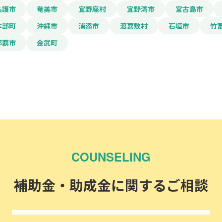
名護市
奄美市
宜野座村
宜野湾市
宮古島市
本部町
沖縄市
浦添市
渡嘉敷村
石垣市
竹
那覇市
金武町
COUNSELING
補助金・助成金に関するご相談