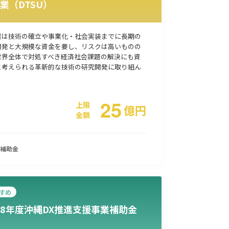
業（DTSU）
事業承継
災害・被災者支援
コロナ関連
環境・省エネ
業は技術の確立や事業化・社会実装までに長期の
開発と大規模な資金を要し、リスクは高いものの
世界全体で対処すべき経済社会課題の解決にも資
と考えられる革新的な技術の研究開発に取り組ん
25
上限
億
円
金額
補助金
すめ
8年度沖縄DX推進支援事業補助金