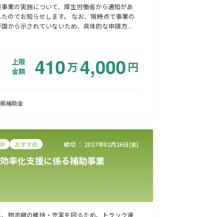
援事業の実施について、厚生労働省から通知があ
したのでお知らせします。 なお、現時点で事業の
国から示されていないため、具体的な申請方...
410
4,000
上限
万
円
金額
県
補助金
中
おすすめ
締切 ：
2027年02月26日(金)
効率化支援に係る補助事業
は、物流網の維持・充実を図るため、トラック運