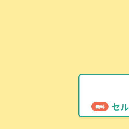
セル
無料