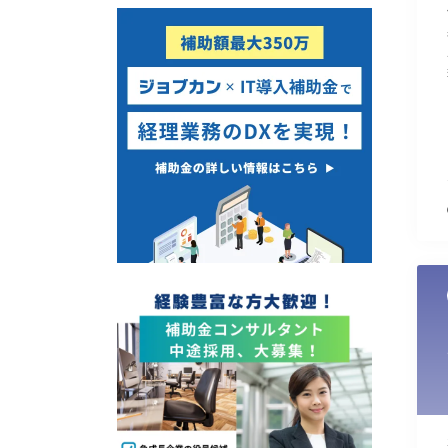
使い道
経営改善・経営強化
販路拡大
海外展開
設備投資
IT導入
テレワーク
受付中のみ