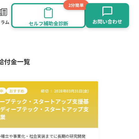
2分簡単
お問い合わせ
コラム
セルフ補助金診断
給付金一覧
中
おすすめ
締切 ：
2028年03月31日(金)
ープテック・スタートアップ支援基
ディープテック・スタートアップ支
業
旅館業
その他
の確立や事業化・社会実装までに長期の研究開発