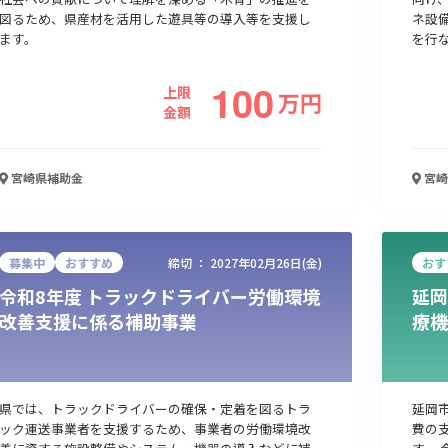
図るため、県産材を活用した遊具等の導入等を支援し
ネ設
ます。
を行
100
上限
万
円
金額
宮崎県
補助金
宮崎
募集中
おすすめ
締切 ：
2027年02月26日(金)
おす
令和8年度 トラックドライバー労働環境
延岡
改善支援に係る補助事業
療機
県では、トラックドライバーの確保・定着を図るトラ
延岡
ック運送事業者を支援するため、事業者の労働環境改
費の