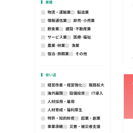
業種
物流・運輸業
製造業
情報通信業
卸売･小売業
飲食業
建設･不動産業
サービス業
医療･福祉
農業･林業
漁業
宿泊･旅館業
その他
使い道
経営改善・経営強化
販路拡大
海外展開
設備投資
IT導入
人材採用・雇用
人材育成・福利厚生
特許・知的財産
起業・創業
事業承継
災害・被災者支援