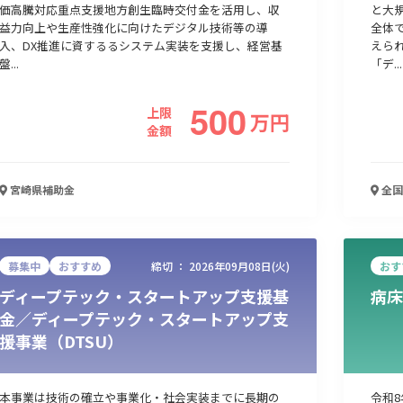
価高騰対応重点支援地方創生臨時交付金を活用し、収
と大
益力向上や生産性強化に向けたデジタル技術等の導
全体
入、DX推進に資するるシステム実装を支援し、経営基
えら
人材採用・雇用
人材育成・福利厚生
特許・知的財産
起業・創業
盤...
「デ...
500
上限
万
円
金額
宮崎県
補助金
全国
募集中
おすすめ
締切 ：
2026年09月08日(火)
おす
ディープテック・スタートアップ支援基
病床
検索
金／ディープテック・スタートアップ支
援事業（DTSU）
本事業は技術の確立や事業化・社会実装までに長期の
令和