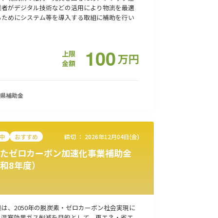
業者がデジタル技術などの活用により物流を最適
るためにシステム等を導入する取組に補助を行い
。
100
上限
万
円
金額
県
補助金
中
おすすめ
締切 ：
2026年12月04日(金)
たゼロカーボン加速化事業補助金
和8年度）
は、2050年の脱炭素・ゼロカーボン社会実現に
、温室効果ガス削減を目的として、再エネ・省エ