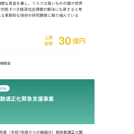
規模な資金を要し、リスクは高いものの国や世界
で対処すべき経済社会課題の解決にも資すると考
れる革新的な技術の研究開発に取り組んでいる
事業承継
災害・被災者支援
コロナ関連
環境・省エネ
30
上限
億
円
金額
補助金
すめ
数適正化緊急支援事業
8年度（令和7年度からの繰越分）病床数適正化緊