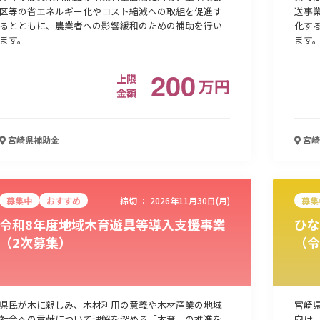
区等の省エネルギー化やコスト縮減への取組を促進す
送事
るとともに、農業者への影響緩和のための補助を行い
化す
ます。
ます
200
上限
万
円
金額
宮崎県
補助金
宮崎
募集中
おすすめ
締切 ：
2026年11月30日(月)
募集
令和8年度地域木育遊具等導入支援事業
ひな
（2次募集）
（令
県民が木に親しみ、木材利用の意義や木材産業の地域
宮崎県
社会への貢献について理解を深める「木育」の推進を
向け