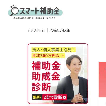
対象
トップページ
宮崎県の補助金
企業
団体
個人
その他
エリア
業種
物流・運輸業
製造業
情報通信業
卸売･小売業
飲食業