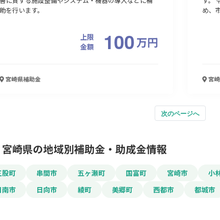
善に資する施設整備やシステム・機器の導入などに補
す。 
助を行います。
め、市
100
上限
万
円
金額
宮崎県
補助金
宮崎
次のページへ
宮崎県の地域別補助金・助成金情報
三股町
串間市
五ヶ瀬町
国富町
宮崎市
小
日南市
日向市
綾町
美郷町
西都市
都城市