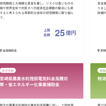
研究開発と大規模な資金を要し、リスクは高いものの
急支
国や世界全体で対処すべき経済社会課題の解決にも資
りま
すると考えられる革新的な技術の研究開発に取り組ん
詳細が
で...
25
上限
億
円
金額
全国
補助金
宮崎
おすすめ
募集
宮崎県農業水利施設電気料金高騰対
物流
策・省エネルギー化事業補助金
昨今の農業水利施設の電気料金高騰に対し、土地改良
県で