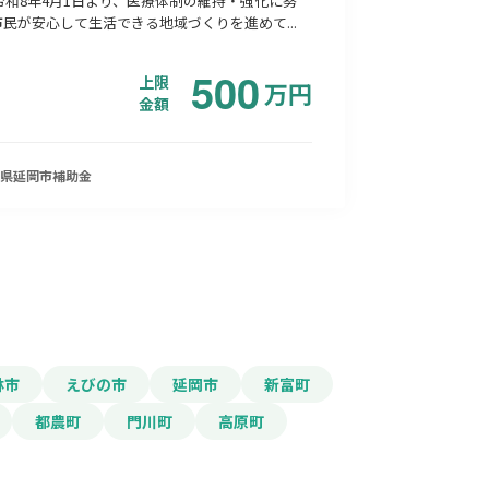
令和8年4月1日より、医療体制の維持・強化に努
民が安心して生活できる地域づくりを進めて...
500
上限
万
円
金額
県延岡市
補助金
林市
えびの市
延岡市
新富町
都農町
門川町
高原町