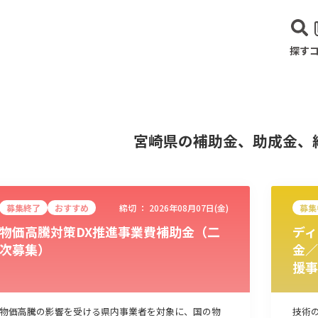
探す
宮崎県の補助金、助成金、
募集終了
おすすめ
締切 ：
2026年08月07日(金)
募集
物価高騰対策DX推進事業費補助金（二
ディ
次募集）
金／
援事
建設･不動産業
サービス業
医療･福祉
農業･林業
漁業
宿泊･
物価高騰の影響を受ける県内事業者を対象に、国の物
技術