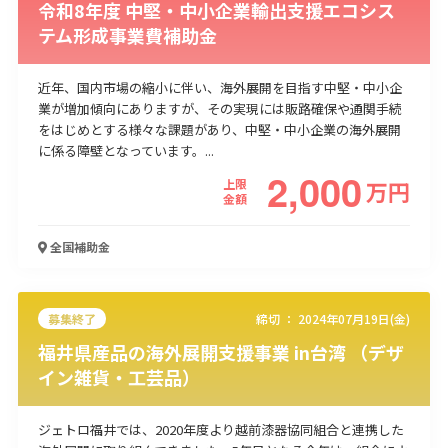
令和8年度 中堅・中小企業輸出支援エコシス
テム形成事業費補助金
近年、国内市場の縮小に伴い、海外展開を目指す中堅・中小企
業が増加傾向にありますが、その実現には販路確保や通関手続
をはじめとする様々な課題があり、中堅・中小企業の海外展開
に係る障壁となっています。...
2,000
上限
万
円
金額
全国
補助金
募集終了
締切 ：
2024年07月19日(金)
福井県産品の海外展開支援事業 in台湾 （デザ
イン雑貨・工芸品）
ジェトロ福井では、2020年度より越前漆器協同組合と連携した