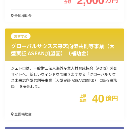
金額
使い道
全国
補助金
経営改善・経営強化
販路拡大
海外展開
設備投資
IT導入
人材採用・雇用
人材育成・福利厚生
特許・知的財産
起業・創業
事業承継
災害・被災者支援
コロナ関連
おすすめ
環境・省エネ
テレワーク
グローバルサウス未来志向型共創等事業（大
型実証 ASEAN加盟国）（補助金）
ジェトロは、一般財団法人海外産業人材育成協会（AOTS）外部
サイトへ、新しいウィンドウで開きますから「グローバルサウ
ス未来志向型共創等事業（大型実証 ASEAN加盟国）に係る事務
受付中のみ
局 」を受託しま...
40
上限
億
円
金額
検索
全国
補助金