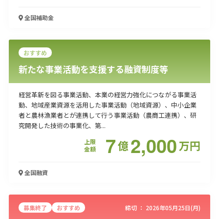
全国
補助金
おすすめ
新たな事業活動を支援する融資制度等
経営革新を図る事業活動、本業の経営力強化につながる事業活
動、地域産業資源を活用した事業活動（地域資源）、中小企業
者と農林漁業者とが連携して行う事業活動（農商工連携）、研
究開発した技術の事業化、第...
7
2,000
上限
億
万
円
金額
全国
融資
募集終了
おすすめ
締切 ：
2026年05月25日(月)