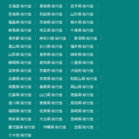
北海道 給付金
青森県 給付金
岩手県 給付金
宮城県 給付金
秋田県 給付金
山形県 給付金
福島県 給付金
茨城県 給付金
栃木県 給付金
群馬県 給付金
埼玉県 給付金
千葉県 給付金
東京都 給付金
神奈川県 給付金
新潟県 給付金
富山県 給付金
石川県 給付金
福井県 給付金
山梨県 給付金
長野県 給付金
岐阜県 給付金
静岡県 給付金
愛知県 給付金
三重県 給付金
滋賀県 給付金
京都府 給付金
大阪府 給付金
兵庫県 給付金
奈良県 給付金
和歌山県 給付金
鳥取県 給付金
島根県 給付金
岡山県 給付金
広島県 給付金
山口県 給付金
徳島県 給付金
香川県 給付金
愛媛県 給付金
高知県 給付金
福岡県 給付金
佐賀県 給付金
長崎県 給付金
熊本県 給付金
大分県 給付金
宮崎県 給付金
鹿児島県 給付金
沖縄県 給付金
全国 給付金
その他 給付金