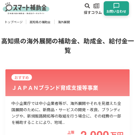
お問い合わせ
探す
コラム
トップページ
高知県の補助金
海外展開
対象
企業
団体
個人
その他
高知県の海外展開の補助金、助成金、給付金一
覧
エリア
おすすめ
ＪＡＰＡＮブランド育成支援等事業
業種
中小企業庁では中小企業者等が、海外展開やそれを見据えた全
物流・運輸業
製造業
情報通信業
卸売･小売業
飲食業
国展開のために、新商品・サービスの開発・改良、ブランディ
ングや、新規販路開拓等の取組を行う場合に、その経費の一部
建設･不動産業
サービス業
医療･福祉
農業･林業
漁業
を補助することにより、地域...
宿泊･旅館業
その他
2,000
上限
万
円