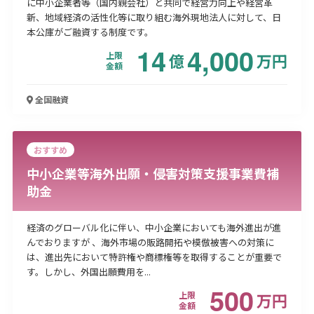
に中小企業者等（国内親会社）と共同で経営力向上や経営革
新、地域経済の活性化等に取り組む海外現地法人に対して、日
本公庫がご融資する制度です。
14
4,000
上限
億
万
円
金額
全国
融資
おすすめ
中小企業等海外出願・侵害対策支援事業費補
助金
経済のグローバル化に伴い、中小企業においても海外進出が進
んでおりますが 、海外市場の販路開拓や模倣被害への対策に
は、進出先において特許権や商標権等を取得することが重要で
す。しかし、外国出願費用を...
500
上限
万
円
金額