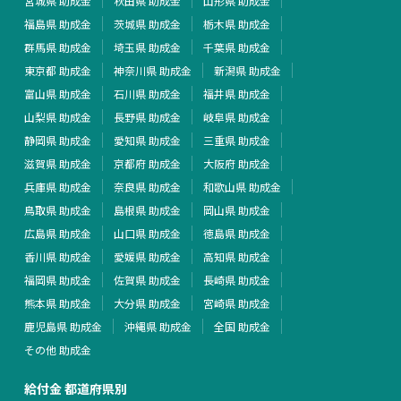
宮城県 助成金
秋田県 助成金
山形県 助成金
福島県 助成金
茨城県 助成金
栃木県 助成金
群馬県 助成金
埼玉県 助成金
千葉県 助成金
東京都 助成金
神奈川県 助成金
新潟県 助成金
富山県 助成金
石川県 助成金
福井県 助成金
山梨県 助成金
長野県 助成金
岐阜県 助成金
静岡県 助成金
愛知県 助成金
三重県 助成金
滋賀県 助成金
京都府 助成金
大阪府 助成金
兵庫県 助成金
奈良県 助成金
和歌山県 助成金
鳥取県 助成金
島根県 助成金
岡山県 助成金
広島県 助成金
山口県 助成金
徳島県 助成金
香川県 助成金
愛媛県 助成金
高知県 助成金
福岡県 助成金
佐賀県 助成金
長崎県 助成金
熊本県 助成金
大分県 助成金
宮崎県 助成金
鹿児島県 助成金
沖縄県 助成金
全国 助成金
その他 助成金
給付金 都道府県別