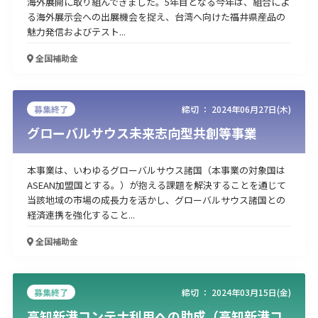
海外展開に取り組んできました。5年目となる今年は、組合によ
る海外展示会への出展機会を捉え、台湾へ向けた福井県産品の
魅力発信およびテスト...
全国
補助金
募集終了
締切 ：
2024年06月27日(木)
グローバルサウス未来志向型共創等事業
本事業は、いわゆるグローバルサウス諸国（本事業の対象国は
ASEAN加盟国とする。）が抱える課題を解決することを通じて
当該地域の市場の成長力を活かし、グローバルサウス諸国との
経済連携を強化すること...
全国
補助金
募集終了
締切 ：
2024年03月15日(金)
高知新港コンテナ利用への助成（高知新港コ