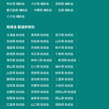
熊本県 補助金
大分県 補助金
宮崎県 補助金
鹿児島県 補助金
沖縄県 補助金
全国 補助金
その他 補助金
助成金 都道府県別
北海道 助成金
青森県 助成金
岩手県 助成金
宮城県 助成金
秋田県 助成金
山形県 助成金
福島県 助成金
茨城県 助成金
栃木県 助成金
群馬県 助成金
埼玉県 助成金
千葉県 助成金
東京都 助成金
神奈川県 助成金
新潟県 助成金
富山県 助成金
石川県 助成金
福井県 助成金
山梨県 助成金
長野県 助成金
岐阜県 助成金
静岡県 助成金
愛知県 助成金
三重県 助成金
滋賀県 助成金
京都府 助成金
大阪府 助成金
兵庫県 助成金
奈良県 助成金
和歌山県 助成金
鳥取県 助成金
島根県 助成金
岡山県 助成金
広島県 助成金
山口県 助成金
徳島県 助成金