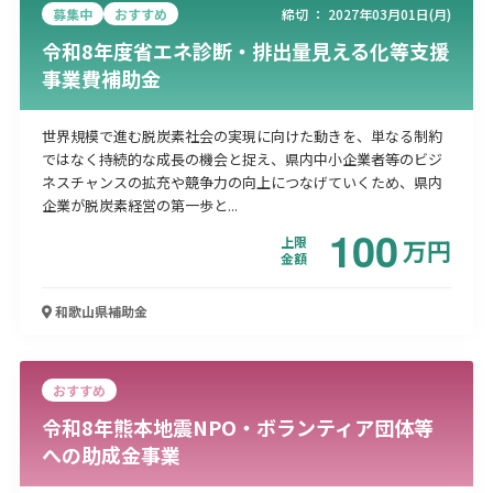
募集中
おすすめ
締切 ：
2027年03月01日(月)
令和8年度省エネ診断・排出量見える化等支援
事業費補助金
世界規模で進む脱炭素社会の実現に向けた動きを、単なる制約
ではなく持続的な成長の機会と捉え、県内中小企業者等のビジ
ネスチャンスの拡充や競争力の向上につなげていくため、県内
企業が脱炭素経営の第一歩と...
100
上限
万
円
金額
和歌山県
補助金
おすすめ
令和8年熊本地震NPO・ボランティア団体等
への助成金事業