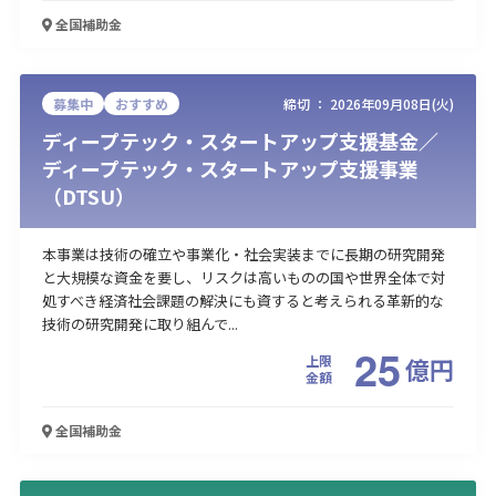
全国
補助金
募集中
おすすめ
締切 ：
2026年09月08日(火)
ディープテック・スタートアップ支援基金／
ディープテック・スタートアップ支援事業
（DTSU）
本事業は技術の確立や事業化・社会実装までに長期の研究開発
と大規模な資金を要し、リスクは高いものの国や世界全体で対
処すべき経済社会課題の解決にも資すると考えられる革新的な
技術の研究開発に取り組んで...
25
上限
億
円
金額
全国
補助金