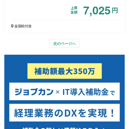
7,025
上限
円
金額
全国
給付金
次のページへ