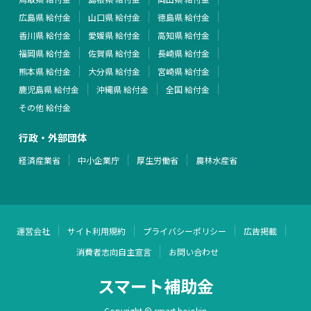
広島県 給付金
山口県 給付金
徳島県 給付金
香川県 給付金
愛媛県 給付金
高知県 給付金
福岡県 給付金
佐賀県 給付金
長崎県 給付金
熊本県 給付金
大分県 給付金
宮崎県 給付金
鹿児島県 給付金
沖縄県 給付金
全国 給付金
その他 給付金
行政・外部団体
経済産業省
中小企業庁
厚生労働省
農林水産省
運営会社
サイト利用規約
プライバシーポリシー
広告掲載
消費者志向自主宣言
お問い合わせ
スマート補助金
Copyright © smart hojokin