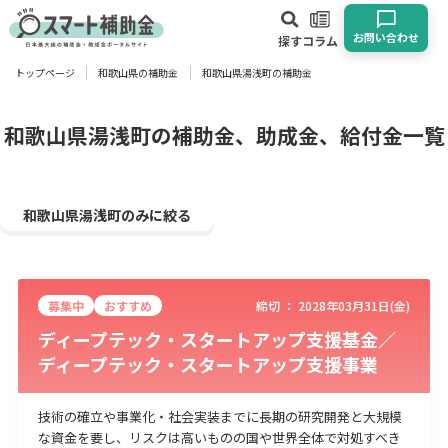
お問い合わせ
探す
コラム
トップページ
和歌山県の補助金
和歌山県湯浅町の補助金
対象
企業
団体
個人
その他
和歌山県湯浅町の補助金、助成金、給付金一覧
エリア
和歌山県湯浅町のみに絞る
募集中
おすすめ
締切 ：
2028年03月31日(金)
業種
ディープテック・スタートアップ支援基金／
ディープテック・スタートアップ支援事業
物流・運輸業
製造業
情報通信業
卸売･小売業
飲食業
建設･不動産業
サービス業
医療･福祉
農業･林業
漁業
技術の確立や事業化・社会実装までに長期の研究開発と大規模
宿泊･旅館業
その他
な資金を要し、リスクは高いものの国や世界全体で対処すべき