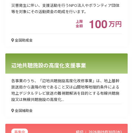
災害発生に伴い、支援活動を行うNPO法人やボランティア団体
等を対象にその活動資金の助成を行います。
100
上限
万
円
金額
全国
助成金
辺地共聴施設の高度化支援事業
各事業のうち、「辺地共聴施設高度化改修事業」は、地上基幹
放送局から遠隔の地であること又は山間地等地理的条件による
地上デジタルテレビ放送の難視聴解消を目的とする有線共聴施
設又は無線共聴施設の高度化...
全国
補助金
募集中
締切 ：
2026年09月30日(水)