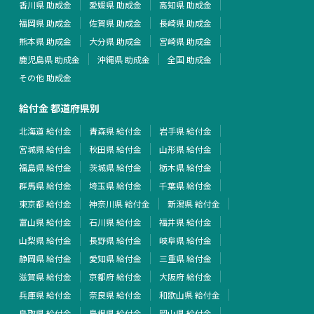
香川県 助成金
愛媛県 助成金
高知県 助成金
福岡県 助成金
佐賀県 助成金
長崎県 助成金
熊本県 助成金
大分県 助成金
宮崎県 助成金
鹿児島県 助成金
沖縄県 助成金
全国 助成金
その他 助成金
給付金 都道府県別
北海道 給付金
青森県 給付金
岩手県 給付金
宮城県 給付金
秋田県 給付金
山形県 給付金
福島県 給付金
茨城県 給付金
栃木県 給付金
群馬県 給付金
埼玉県 給付金
千葉県 給付金
東京都 給付金
神奈川県 給付金
新潟県 給付金
富山県 給付金
石川県 給付金
福井県 給付金
山梨県 給付金
長野県 給付金
岐阜県 給付金
静岡県 給付金
愛知県 給付金
三重県 給付金
滋賀県 給付金
京都府 給付金
大阪府 給付金
兵庫県 給付金
奈良県 給付金
和歌山県 給付金
鳥取県 給付金
島根県 給付金
岡山県 給付金