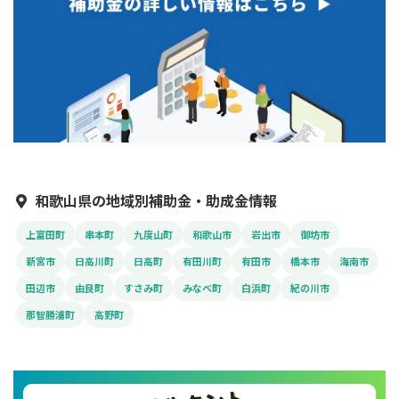
和歌山県の地域別補助金・助成金情報
上富田町
串本町
九度山町
和歌山市
岩出市
御坊市
新宮市
日高川町
日高町
有田川町
有田市
橋本市
海南市
田辺市
由良町
すさみ町
みなべ町
白浜町
紀の川市
那智勝浦町
高野町