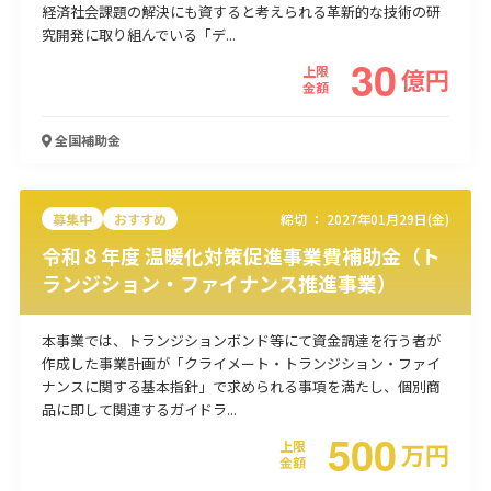
経済社会課題の解決にも資すると考えられる革新的な技術の研
使い道
究開発に取り組んでいる「デ...
30
上限
億
円
経営改善・経営強化
販路拡大
海外展開
設備投資
IT導入
金額
人材採用・雇用
人材育成・福利厚生
特許・知的財産
起業・創業
事業承継
災害・被災者支援
コロナ関連
全国
補助金
環境・省エネ
テレワーク
募集中
おすすめ
締切 ：
2027年01月29日(金)
令和８年度 温暖化対策促進事業費補助金（ト
ランジション・ファイナンス推進事業）
受付中のみ
本事業では、トランジションボンド等にて資金調達を行う者が
作成した事業計画が「クライメート・トランジション・ファイ
ナンスに関する基本指針」で求められる事項を満たし、個別商
品に即して関連するガイドラ...
500
検索
上限
万
円
金額