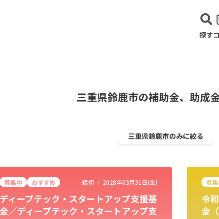
探す
三重県鈴鹿市の補助金、助成
三重県鈴鹿市のみに絞る
募集中
おすすめ
締切 ：
2028年03月31日(金)
募集
ディープテック・スタートアップ支援基
令和
建設･不動産業
サービス業
医療･福祉
農業･林業
漁業
宿泊･
金／ディープテック・スタートアップ支
金（