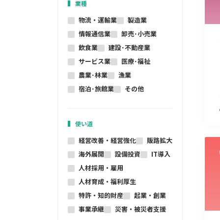
業種
物流・運輸業
製造業
情報通信業
卸売･小売業
飲食業
建設･不動産業
サービス業
医療･福祉
農業･林業
漁業
宿泊･旅館業
その他
使い道
経営改善・経営強化
販路拡大
海外展開
設備投資
IT導入
人材採用・雇用
人材育成・福利厚生
特許・知的財産
起業・創業
事業承継
災害・被災者支援