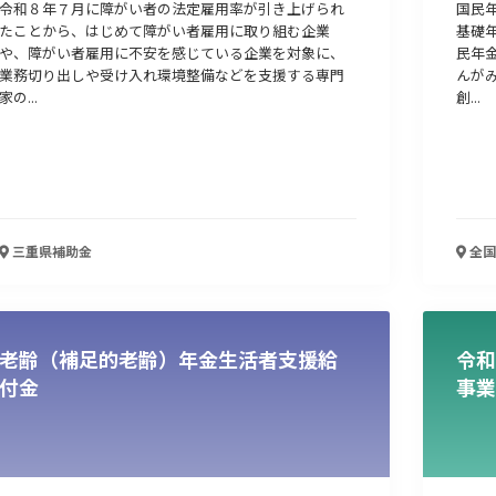
令和８年７月に障がい者の法定雇用率が引き上げられ
国民
たことから、はじめて障がい者雇用に取り組む企業
基礎
や、障がい者雇用に不安を感じている企業を対象に、
民年
業務切り出しや受け入れ環境整備などを支援する専門
んが
家の...
創...
三重県
補助金
全国
老齢（補足的老齢）年金生活者支援給
令和
付金
事業