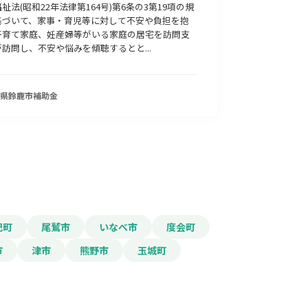
祉法(昭和22年法律第164号)第6条の3第19項の規
基づいて、家事・育児等に対して不安や負担を抱
子育て家庭、妊産婦等がいる家庭の居宅を訪問支
訪問し、不安や悩みを傾聴するとと...
県鈴鹿市
補助金
紀町
尾鷲市
いなべ市
度会町
市
津市
熊野市
玉城町