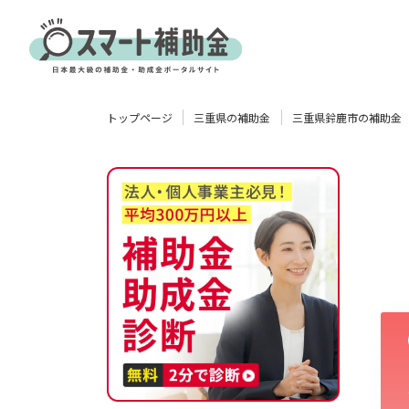
対象
トップページ
三重県の補助金
三重県鈴鹿市の補助金
企業
団体
個人
その他
エリア
業種
物流・運輸業
製造業
情報通信業
卸売･小売業
飲食業