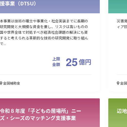
援事業（DTSU）
本事業は技術の確立や事業化・社会実装までに長期の
災害
研究開発と大規模な資金を要し、リスクは高いものの
ィア
国や世界全体で対処すべき経済社会課題の解決にも資
すると考えられる革新的な技術の研究開発に取り組ん
で...
25
上限
億
円
金額
全国
補助金
全国
令和８年度「子どもの居場所」ニー
辺地
ズ・シーズのマッチング支援事業