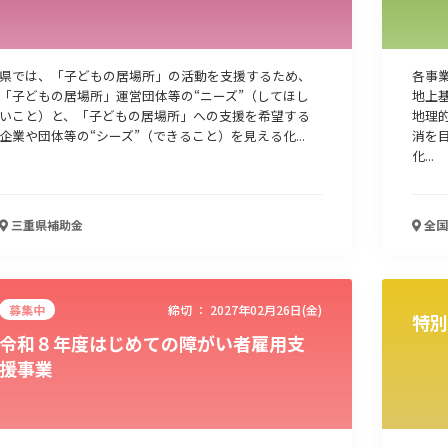
県では、「子どもの居場所」の活動を支援するため、
各事
「子どもの居場所」運営団体等の“ニーズ”（してほし
地上
いこと）と、「子どもの居場所」への支援を希望する
地理
企業や団体等の“シーズ”（できること）を見える化...
消を
化...
三重県
補助金
全国
募集中
締切 ：
2027年02月26日(金)
特別
令和８年度はじめての障がい者雇用支
援事業