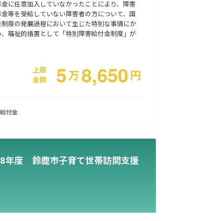
年金に任意加入していなかったことにより、障害
年金等を受給していない障害者の方について、国
金制度の発展過程において生じた特別な事情にか
み、福祉的措置として「特別障害給付金制度」が
5
8,650
上限
万
円
金額
給付金
8年度 鈴鹿市子育て世帯訪問支援