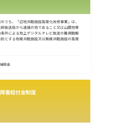
業のうち、「辺地共聴施設高度化改修事業」は、
基幹放送局から遠隔の地であること又は山間地等
的条件による地上デジタルテレビ放送の難視聴解
目的とする有線共聴施設又は無線共聴施設の高度
補助金
障害給付金制度