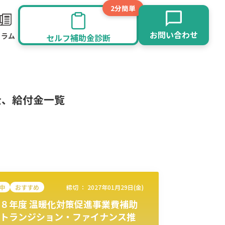
2分簡単
お問い合わせ
コラム
セルフ補助金診断
金、給付金一覧
中
おすすめ
締切 ：
2027年01月29日(金)
８年度 温暖化対策促進事業費補助
旅館業
その他
トランジション・ファイナンス推