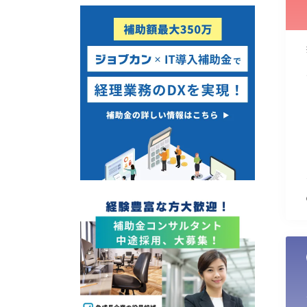
使い道
経営改善・経営強化
販路拡大
海外展開
設備投資
IT導入
テレワーク
受付中のみ