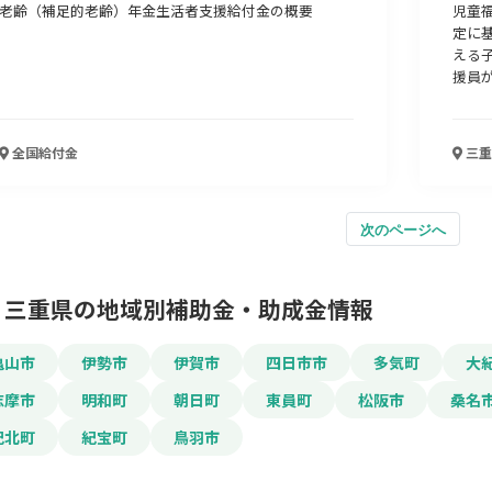
老齢（補足的老齢）年金生活者支援給付金の概要
児童福
定に
える
援員が
全国
給付金
三重
次のページへ
三重県の地域別補助金・助成金情報
亀山市
伊勢市
伊賀市
四日市市
多気町
大
志摩市
明和町
朝日町
東員町
松阪市
桑名
紀北町
紀宝町
鳥羽市