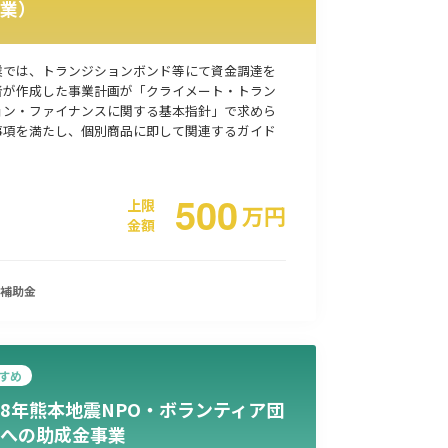
業）
事業承継
災害・被災者支援
コロナ関連
環境・省エネ
業では、トランジションボンド等にて資金調達を
者が作成した事業計画が「クライメート・トラン
ョン・ファイナンスに関する基本指針」で求めら
事項を満たし、個別商品に即して関連するガイド
500
上限
万
円
金額
補助金
すめ
8年熊本地震NPO・ボランティア団
への助成金事業