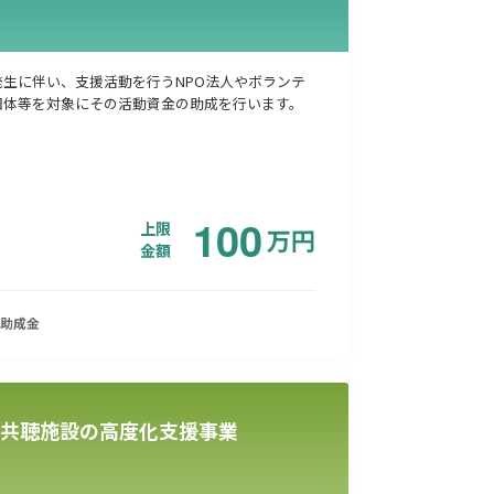
発生に伴い、支援活動を行うNPO法人やボランテ
団体等を対象にその活動資金の助成を行います。
100
上限
万
円
金額
助成金
共聴施設の高度化支援事業