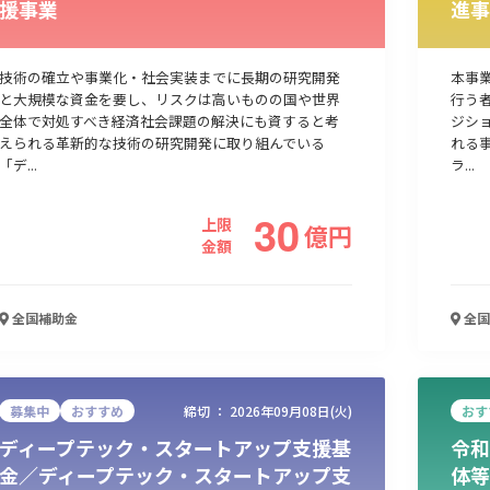
援事業
進事
人材採用・雇用
人材育成・福利厚生
特許・知的財産
起業・創業
技術の確立や事業化・社会実装までに長期の研究開発
本事
と大規模な資金を要し、リスクは高いものの国や世界
行う
全体で対処すべき経済社会課題の解決にも資すると考
ジシ
えられる革新的な技術の研究開発に取り組んでいる
れる
「デ...
ラ...
30
上限
億
円
金額
全国
補助金
全国
検索
募集中
おすすめ
締切 ：
2026年09月08日(火)
おす
ディープテック・スタートアップ支援基
令和
金／ディープテック・スタートアップ支
体等