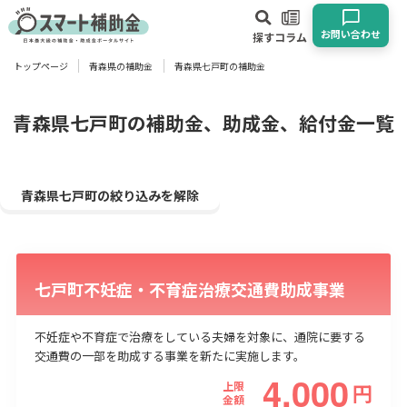
お問い合わせ
探す
コラム
トップページ
青森県の補助金
青森県七戸町の補助金
対象
企業
団体
個人
その他
青森県七戸町の補助金、助成金、給付金一覧
エリア
青森県七戸町の絞り込みを解除
七戸町不妊症・不育症治療交通費助成事業
業種
物流・運輸業
製造業
情報通信業
卸売･小売業
飲食業
不妊症や不育症で治療をしている夫婦を対象に、通院に要する
建設･不動産業
サービス業
医療･福祉
農業･林業
漁業
交通費の一部を助成する事業を新たに実施します。
4,000
宿泊･旅館業
その他
上限
円
金額