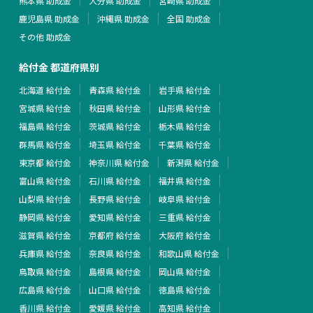
熊本県 助成金
大分県 助成金
宮崎県 助成金
鹿児島県 助成金
沖縄県 助成金
全国 助成金
その他 助成金
給付金 都道府県別
北海道 給付金
青森県 給付金
岩手県 給付金
宮城県 給付金
秋田県 給付金
山形県 給付金
福島県 給付金
茨城県 給付金
栃木県 給付金
群馬県 給付金
埼玉県 給付金
千葉県 給付金
東京都 給付金
神奈川県 給付金
新潟県 給付金
富山県 給付金
石川県 給付金
福井県 給付金
山梨県 給付金
長野県 給付金
岐阜県 給付金
静岡県 給付金
愛知県 給付金
三重県 給付金
滋賀県 給付金
京都府 給付金
大阪府 給付金
兵庫県 給付金
奈良県 給付金
和歌山県 給付金
鳥取県 給付金
島根県 給付金
岡山県 給付金
広島県 給付金
山口県 給付金
徳島県 給付金
香川県 給付金
愛媛県 給付金
高知県 給付金