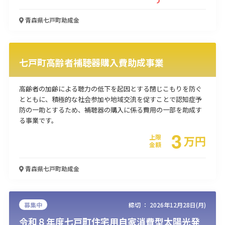
使い道
青森県七戸町
助成金
経営改善・経営強化
販路拡大
海外展開
設備投資
IT導入
人材採用・雇用
人材育成・福利厚生
特許・知的財産
七戸町高齢者補聴器購入費助成事業
起業・創業
事業承継
災害・被災者支援
コロナ関連
環境・省エネ
テレワーク
高齢者の加齢による聴力の低下を起因とする閉じこもりを防ぐ
とともに、積極的な社会参加や地域交流を促すことで認知症予
防の一助とするため、補聴器の購入に係る費用の一部を助成す
る事業です。
3
上限
万
円
金額
受付中のみ
青森県七戸町
助成金
検索
募集中
締切 ：
2026年12月28日(月)
令和８年度七戸町住宅用自家消費型太陽光発