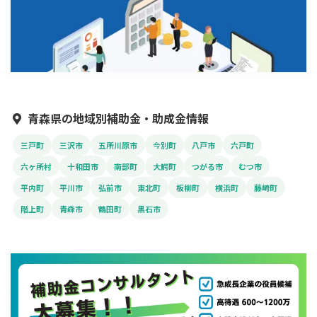
青森県の地域別補助金・助成金情報
三戸町
三沢市
五所川原市
今別町
八戸市
六戸町
六ヶ所村
十和田市
南部町
大鰐町
つがる市
むつ市
平内町
平川市
弘前市
東北町
板柳町
横浜町
藤崎町
階上町
青森市
鶴田町
黒石市