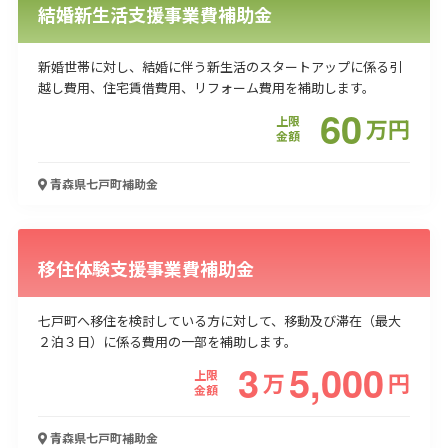
結婚新生活支援事業費補助金
新婚世帯に対し、結婚に伴う新生活のスタートアップに係る引
越し費用、住宅賃借費用、リフォーム費用を補助します。
60
上限
万
円
金額
青森県七戸町
補助金
移住体験支援事業費補助金
七戸町へ移住を検討している方に対して、移動及び滞在（最大
２泊３日）に係る費用の一部を補助します。
3
5,000
上限
万
円
金額
青森県七戸町
補助金