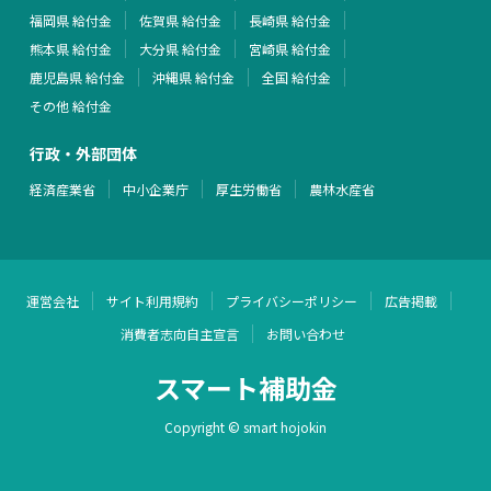
福岡県 給付金
佐賀県 給付金
長崎県 給付金
熊本県 給付金
大分県 給付金
宮崎県 給付金
鹿児島県 給付金
沖縄県 給付金
全国 給付金
その他 給付金
行政・外部団体
経済産業省
中小企業庁
厚生労働省
農林水産省
運営会社
サイト利用規約
プライバシーポリシー
広告掲載
消費者志向自主宣言
お問い合わせ
スマート補助金
Copyright © smart hojokin