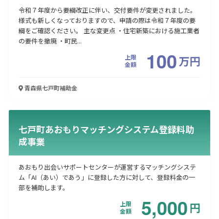
令和７年度から要綱改正に伴い、交付要件が変更されました。
様式も新しくなっておりますので、申請の際は令和７年度の要
綱をご確認ください。 主な変更点 ・住宅新築における施工業者
の要件を撤廃 ・町民...
100
上限
万
円
金額
青森県七戸町
補助金
七戸町あおもりマッチングシステム登録料助
成事業
あおもり出会いサポートセンターが運営するマッチングシステ
ム「AI（あい）であう」に登録した方に対して、登録料金の一
部を補助します。
5,000
上限
円
金額