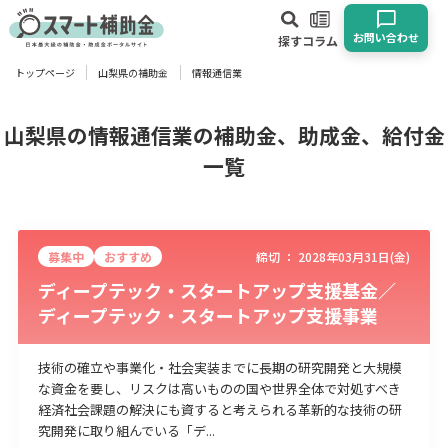
お問い合わせ
探す
コラム
トップページ
山梨県の補助金
情報通信業
対象
企業
団体
個人
その他
山梨県の情報通信業の補助金、助成金、給付金
一覧
エリア
募集中
おすすめ
締切 ：
2028年03月31日(金)
ディープテック・スタートアップ支援基金／
ディープテック・スタートアップ支援事業
業種
物流・運輸業
製造業
情報通信業
卸売･小売業
飲食業
技術の確立や事業化・社会実装までに長期の研究開発と大規模
な資金を要し、リスクは高いものの国や世界全体で対処すべき
建設･不動産業
サービス業
医療･福祉
農業･林業
漁業
経済社会課題の解決にも資すると考えられる革新的な技術の研
宿泊･旅館業
その他
究開発に取り組んでいる「デ...