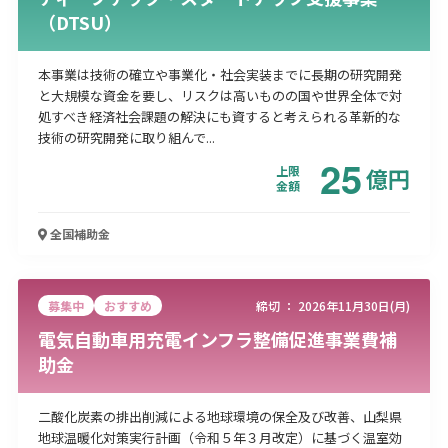
（DTSU）
本事業は技術の確立や事業化・社会実装までに長期の研究開発
と大規模な資金を要し、リスクは高いものの国や世界全体で対
処すべき経済社会課題の解決にも資すると考えられる革新的な
技術の研究開発に取り組んで...
25
上限
億
円
金額
全国
補助金
募集中
おすすめ
締切 ：
2026年11月30日(月)
電気自動車用充電インフラ整備促進事業費補
助金
二酸化炭素の排出削減による地球環境の保全及び改善、山梨県
地球温暖化対策実行計画（令和５年３月改定）に基づく温室効