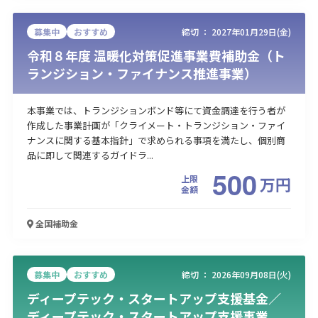
募集中
おすすめ
締切 ：
2027年01月29日(金)
令和８年度 温暖化対策促進事業費補助金（ト
ランジション・ファイナンス推進事業）
本事業では、トランジションボンド等にて資金調達を行う者が
作成した事業計画が「クライメート・トランジション・ファイ
ナンスに関する基本指針」で求められる事項を満たし、個別商
品に即して関連するガイドラ...
500
上限
万
円
金額
全国
補助金
募集中
おすすめ
締切 ：
2026年09月08日(火)
ディープテック・スタートアップ支援基金／
ディープテック・スタートアップ支援事業