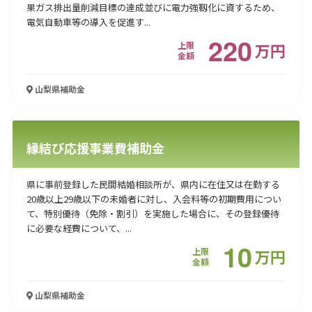
果ガス排出量削減目標の達成並びに電力強靱化に資するため、
電気自動車等の導入を促進す...
220
上限
万
円
金額
山梨県
補助金
縁結び応援事業費補助金
県に事前登録した民間結婚相談所が、県内に在住又は在勤する
20歳以上29歳以下の未婚者に対し、入会料等の初期費用につい
て、特別優待（免除・割引）を実施した場合に、その登録優待
に必要な経費について、...
10
上限
万
円
金額
山梨県
補助金