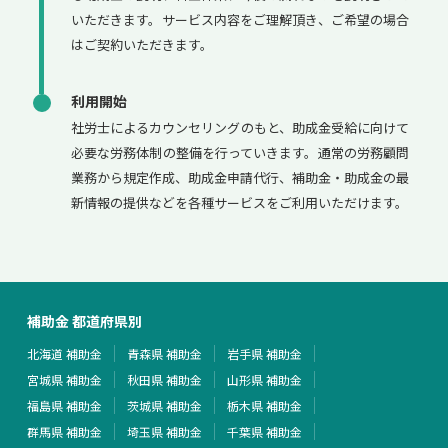
いただきます。サービス内容をご理解頂き、ご希望の場合
はご契約いただきます。
利用開始
社労士によるカウンセリングのもと、助成金受給に向けて
必要な労務体制の整備を行っていきます。通常の労務顧問
業務から規定作成、助成金申請代行、補助金・助成金の最
新情報の提供などを各種サービスをご利用いただけます。
補助金 都道府県別
北海道 補助金
青森県 補助金
岩手県 補助金
宮城県 補助金
秋田県 補助金
山形県 補助金
福島県 補助金
茨城県 補助金
栃木県 補助金
群馬県 補助金
埼玉県 補助金
千葉県 補助金