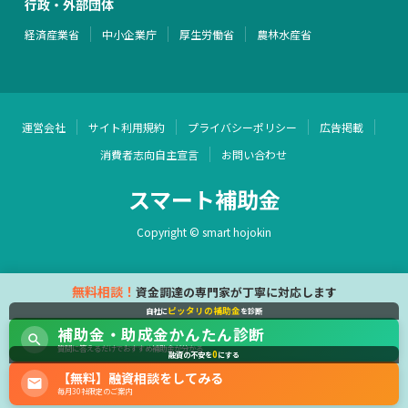
行政・外部団体
経済産業省
中小企業庁
厚生労働省
農林水産省
運営会社
サイト利用規約
プライバシーポリシー
広告掲載
消費者志向自主宣言
お問い合わせ
スマート補助金
Copyright © smart hojokin
無料相談！
資金調達の専門家が丁寧に対応します
ピッタリの補助金
自社に
を診断
補助金・助成金かんたん診断
質問に答えるだけでおすすめ補助金が分かる
0
融資の不安を
にする
【無料】融資相談をしてみる
毎月30社限定のご案内