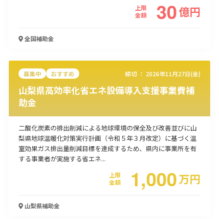
30
上限
億
円
使い道
金額
経営改善・経営強化
販路拡大
海外展開
設備投資
IT導入
全国
補助金
人材採用・雇用
人材育成・福利厚生
特許・知的財産
起業・創業
事業承継
災害・被災者支援
コロナ関連
環境・省エネ
テレワーク
募集中
おすすめ
締切 ：
2026年11月27日(金)
山梨県高効率化省エネ設備導入支援事業費補
助金
二酸化炭素の排出削減による地球環境の保全及び改善並びに山
梨県地球温暖化対策実行計画（令和５年３月改定）に基づく温
受付中のみ
室効果ガス排出量削減目標を達成するため、県内に事業所を有
する事業者が実施する省エネ...
1,000
上限
万
円
金額
検索
山梨県
補助金