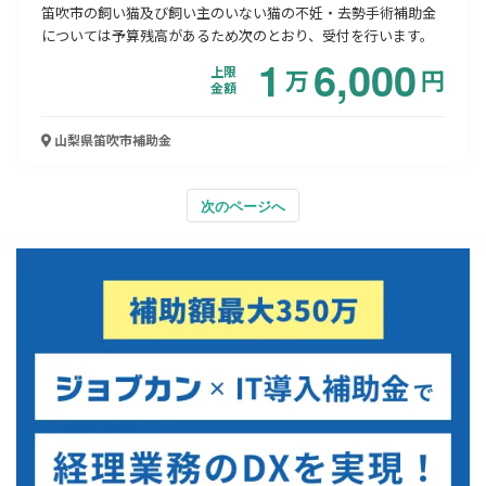
笛吹市の飼い猫及び飼い主のいない猫の不妊・去勢手術補助金
については予算残高があるため次のとおり、受付を行います。
1
6,000
上限
万
円
金額
山梨県笛吹市
補助金
次のページへ