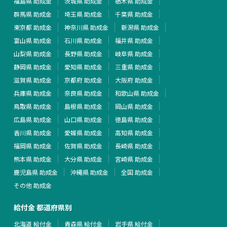
福島県 助成金
茨城県 助成金
栃木県 助成金
群馬県 助成金
埼玉県 助成金
千葉県 助成金
東京都 助成金
神奈川県 助成金
新潟県 助成金
富山県 助成金
石川県 助成金
福井県 助成金
山梨県 助成金
長野県 助成金
岐阜県 助成金
静岡県 助成金
愛知県 助成金
三重県 助成金
滋賀県 助成金
京都府 助成金
大阪府 助成金
兵庫県 助成金
奈良県 助成金
和歌山県 助成金
鳥取県 助成金
島根県 助成金
岡山県 助成金
広島県 助成金
山口県 助成金
徳島県 助成金
香川県 助成金
愛媛県 助成金
高知県 助成金
福岡県 助成金
佐賀県 助成金
長崎県 助成金
熊本県 助成金
大分県 助成金
宮崎県 助成金
鹿児島県 助成金
沖縄県 助成金
全国 助成金
その他 助成金
給付金 都道府県別
北海道 給付金
青森県 給付金
岩手県 給付金