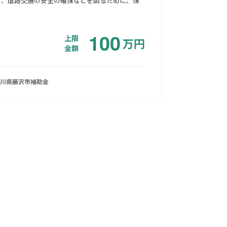
り、道路交通の安全の確保などを図るために、保
100
上限
万
円
金額
川県藤沢市
補助金