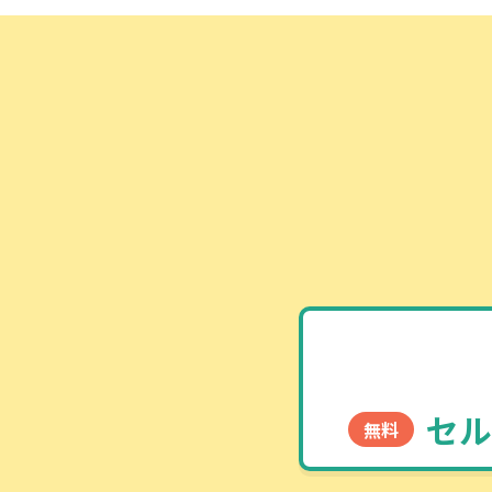
セル
無料