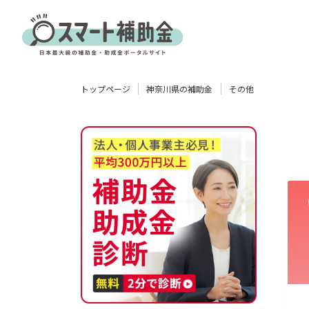
対象
トップページ
神奈川県の補助金
その他
企業
団体
個人
その他
エリア
業種
物流・運輸業
製造業
情報通信業
卸売･小売業
飲食業