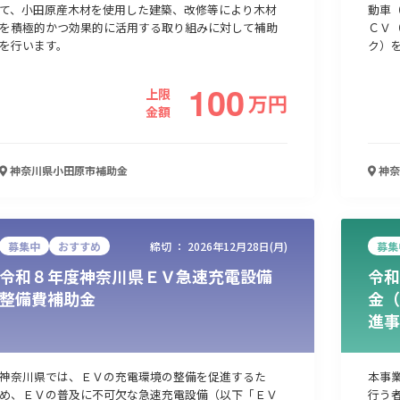
て、小田原産木材を使用した建築、改修等により木材
動車
を積極的かつ効果的に活用する取り組みに対して補助
ＣＶ
を行います。
ク）
人材採用・雇用
人材育成・福利厚生
特許・知的財産
起業・創業
100
上限
万
円
金額
神奈川県小田原市
補助金
神奈
募集中
おすすめ
締切 ：
2026年12月28日(月)
募集
令和８年度神奈川県ＥＶ急速充電設備
令和
検索
整備費補助金
金（
進事
神奈川県では、ＥＶの充電環境の整備を促進するた
本事
め、ＥＶの普及に不可欠な急速充電設備（以下「ＥＶ
行う