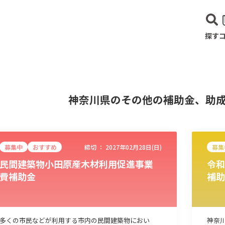
探す
神奈川県のその他の補助金、助
募集中
おすすめ
締切 ：
2027年02月28日(日)
募集
民間建築物小田原産木材利用促進事業
令和
費補助金
補助
建設･不動産業
サービス業
医療･福祉
農業･林業
漁業
宿泊･
多くの市民などが利用する市内の民間建築物におい
神奈