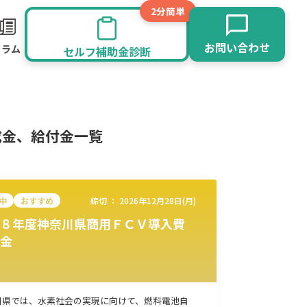
2分簡単
お問い合わせ
コラム
セルフ補助金診断
成金、給付金一覧
中
おすすめ
締切 ：
2026年12月28日(月)
８年度神奈川県商用ＦＣＶ導入費
金
旅館業
その他
川県では、水素社会の実現に向けて、燃料電池自