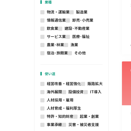
業種
物流・運輸業
製造業
情報通信業
卸売･小売業
飲食業
建設･不動産業
サービス業
医療･福祉
農業･林業
漁業
宿泊･旅館業
その他
使い道
経営改善・経営強化
販路拡大
海外展開
設備投資
IT導入
人材採用・雇用
人材育成・福利厚生
特許・知的財産
起業・創業
事業承継
災害・被災者支援