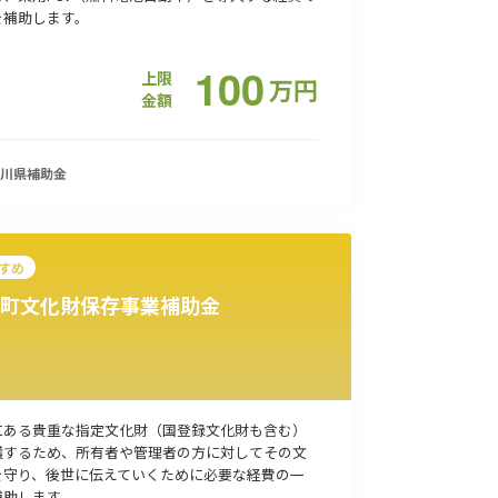
を補助します。
100
上限
万
円
金額
川県
補助金
すめ
町文化財保存事業補助金
にある貴重な指定文化財（国登録文化財も含む）
護するため、所有者や管理者の方に対してその文
を守り、後世に伝えていくために必要な経費の一
補助します。