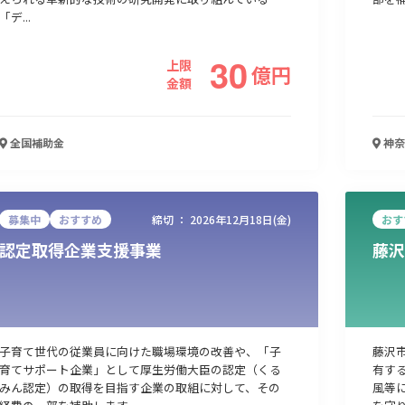
「デ...
30
上限
億
円
金額
全国
補助金
神奈
募集中
おすすめ
締切 ：
2026年12月18日(金)
おす
認定取得企業支援事業
藤沢
子育て世代の従業員に向けた職場環境の改善や、「子
藤沢
育てサポート企業」として厚生労働大臣の認定（くる
有す
みん認定）の取得を目指す企業の取組に対して、その
風等