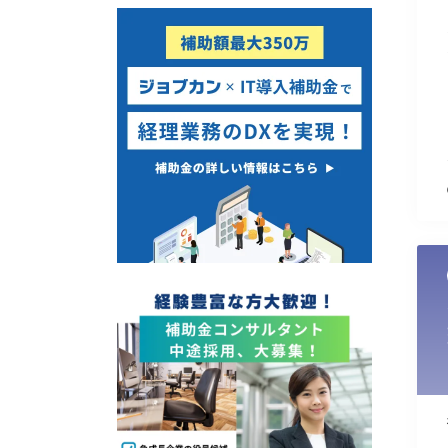
使い道
経営改善・経営強化
販路拡大
海外展開
設備投資
IT導入
テレワーク
受付中のみ