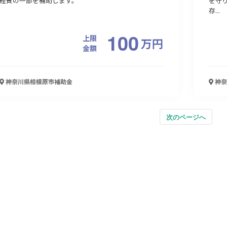
経費の一部を補助します。
を守
存...
100
上限
万
円
金額
神奈川県相模原市
補助金
神奈
次のページへ