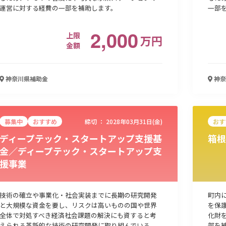
運営に対する経費の一部を補助します。
一部
2,000
上限
万
円
金額
神奈川県
補助金
神奈
募集中
おすすめ
締切 ：
2028年03月31日(金)
おす
ディープテック・スタートアップ支援基
箱根
金／ディープテック・スタートアップ支
援事業
技術の確立や事業化・社会実装までに長期の研究開発
町内
と大規模な資金を要し、リスクは高いものの国や世界
を保
全体で対処すべき経済社会課題の解決にも資すると考
化財
えられる革新的な技術の研究開発に取り組んでいる
部を