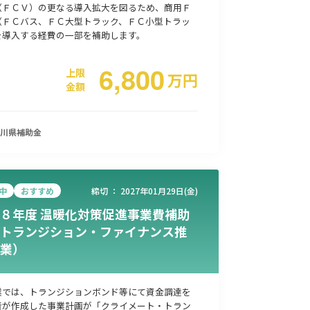
（ＦＣＶ）の更なる導入拡大を図るため、商用Ｆ
（ＦＣバス、ＦＣ大型トラック、ＦＣ小型トラッ
を導入する経費の一部を補助します。
事業承継
災害・被災者支援
コロナ関連
環境・省エネ
6,800
上限
万
円
金額
川県
補助金
中
おすすめ
締切 ：
2027年01月29日(金)
８年度 温暖化対策促進事業費補助
トランジション・ファイナンス推
業）
業では、トランジションボンド等にて資金調達を
者が作成した事業計画が「クライメート・トラン