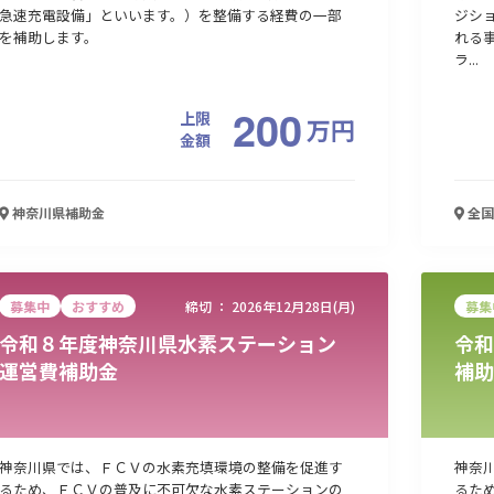
急速充電設備」といいます。）を整備する経費の一部
ジシ
を補助します。
れる
ラ...
200
上限
万
円
金額
神奈川県
補助金
全国
募集中
おすすめ
締切 ：
2026年12月28日(月)
募集
令和８年度神奈川県水素ステーション
令和
運営費補助金
補助
神奈川県では、ＦＣＶの水素充填環境の整備を促進す
神奈
るため、ＦＣＶの普及に不可欠な水素ステーションの
るた