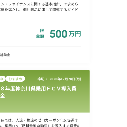
ョン・ファイナンスに関する基本指針」で求めら
事項を満たし、個別商品に即して関連するガイド
500
上限
万
円
金額
補助金
中
おすすめ
締切 ：
2026年12月28日(月)
８年度神奈川県乗用ＦＣＶ導入費
金
川県では、人流・物流のゼロカーボン化を促進す
め、乗用FCV（燃料電池自動車）を導入する経費の