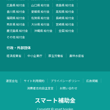
広島県 給付金
山口県 給付金
徳島県 給付金
香川県 給付金
愛媛県 給付金
高知県 給付金
福岡県 給付金
佐賀県 給付金
長崎県 給付金
熊本県 給付金
大分県 給付金
宮崎県 給付金
鹿児島県 給付金
沖縄県 給付金
全国 給付金
その他 給付金
行政・外部団体
経済産業省
中小企業庁
厚生労働省
農林水産省
運営会社
サイト利用規約
プライバシーポリシー
広告掲載
消費者志向自主宣言
お問い合わせ
スマート補助金
Copyright © smart hojokin