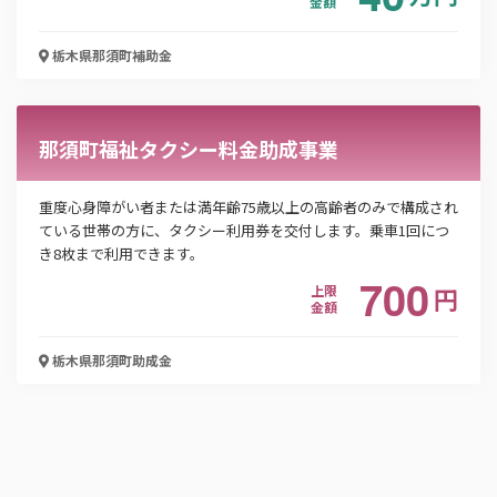
金額
「PDF資料ダウンロード」ボタンを押下した時点
で本サービスの
利用規約
に同意したものとみなさ
栃木県那須町
補助金
れます。
那須町福祉タクシー料金助成事業
重度心身障がい者または満年齢75歳以上の高齢者のみで構成され
ている世帯の方に、タクシー利用券を交付します。乗車1回につ
き8枚まで利用できます。
700
上限
円
金額
栃木県那須町
助成金