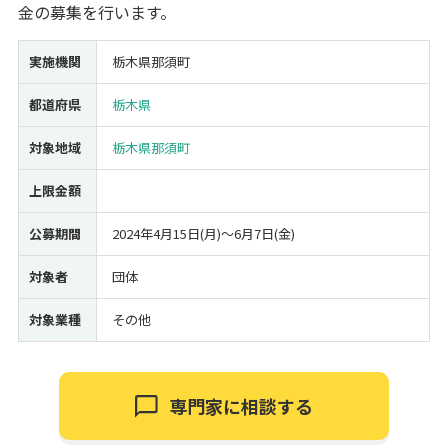
金の募集を行います。
経営改善・経営強化
販路拡大
海外展開
設備投資
IT導入
人材採用・雇用
人材育成・福利厚生
特許・知的財産
実施機関
栃木県那須町
起業・創業
事業承継
災害・被災者支援
コロナ関連
都道府県
栃木県
環境・省エネ
テレワーク
対象地域
栃木県那須町
上限金額
公募期間
2024年4月15日(月)〜6月7日(金)
受付中のみ
対象者
団体
対象業種
その他
検索
専門家に相談する