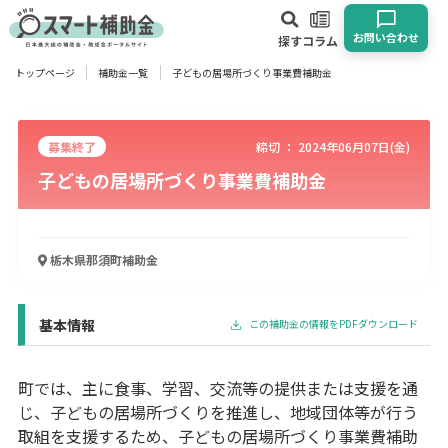
お問い合わせ
探す
コラム
トップページ
補助金一覧
子どもの居場所づくり事業費補助金
対象
企業
団体
個人
その他
募集終了
締切 ：
2024年06月07日(金)
子どもの居場所づくり事業費補助金
エリア
栃木県那須町
補助金
業種
物流・運輸業
製造業
情報通信業
卸売･小売業
飲食業
基本情報
この補助金の情報をPDFダウンロード
建設･不動産業
サービス業
医療･福祉
農業･林業
漁業
宿泊･旅館業
その他
町では、主に食事、学習、交流等の提供または支援を通
じ、子どもの居場所づくりを推進し、地域団体等が行う
取組を支援するため、子どもの居場所づくり事業費補助
使い道