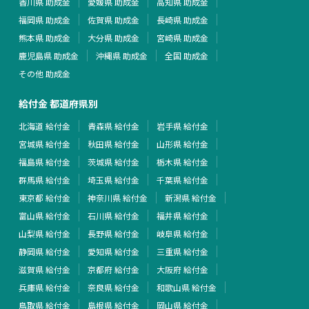
香川県 助成金
愛媛県 助成金
高知県 助成金
福岡県 助成金
佐賀県 助成金
長崎県 助成金
熊本県 助成金
大分県 助成金
宮崎県 助成金
鹿児島県 助成金
沖縄県 助成金
全国 助成金
その他 助成金
給付金 都道府県別
北海道 給付金
青森県 給付金
岩手県 給付金
宮城県 給付金
秋田県 給付金
山形県 給付金
福島県 給付金
茨城県 給付金
栃木県 給付金
群馬県 給付金
埼玉県 給付金
千葉県 給付金
東京都 給付金
神奈川県 給付金
新潟県 給付金
富山県 給付金
石川県 給付金
福井県 給付金
山梨県 給付金
長野県 給付金
岐阜県 給付金
静岡県 給付金
愛知県 給付金
三重県 給付金
滋賀県 給付金
京都府 給付金
大阪府 給付金
兵庫県 給付金
奈良県 給付金
和歌山県 給付金
鳥取県 給付金
島根県 給付金
岡山県 給付金