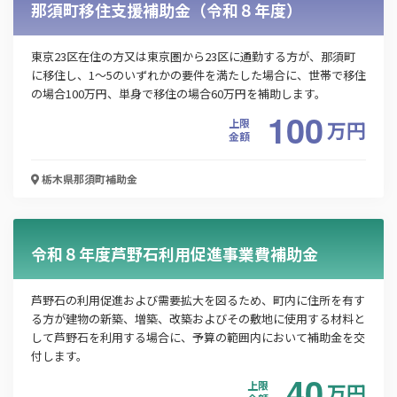
那須町移住支援補助金（令和８年度）
この補助金の情報をPDFダウンロード
東京23区在住の方又は東京圏から23区に通勤する方が、那須町
子どもの居場所づくり事業費補助金
に移住し、1～5のいずれかの要件を満たした場合に、世帯で移住
の場合100万円、単身で移住の場合60万円を補助します。
お名前
100
上限
万
円
金額
栃木県那須町
補助金
会社名
令和８年度芦野石利用促進事業費補助金
メールアドレス
芦野石の利用促進および需要拡大を図るため、町内に住所を有す
る方が建物の新築、増築、改築およびその敷地に使用する材料と
して芦野石を利用する場合に、予算の範囲内において補助金を交
電話番号
付します。
40
上限
万
円