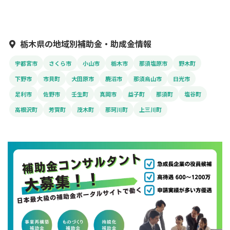
栃木県の地域別補助金・助成金情報
宇都宮市
さくら市
小山市
栃木市
那須塩原市
野木町
下野市
市貝町
大田原市
鹿沼市
那須烏山市
日光市
足利市
佐野市
壬生町
真岡市
益子町
那須町
塩谷町
高根沢町
芳賀町
茂木町
那珂川町
上三川町