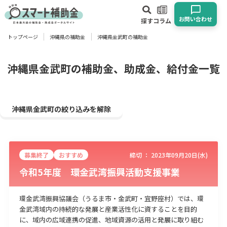
お問い合わせ
探す
コラム
トップページ
沖縄県の補助金
沖縄県金武町の補助金
対象
企業
団体
個人
その他
沖縄県金武町の補助金、助成金、給付金一覧
エリア
沖縄県金武町の絞り込みを解除
募集終了
おすすめ
締切 ：
2023年09月20日(水)
業種
令和5年度 環金武湾振興活動支援事業
物流・運輸業
製造業
情報通信業
卸売･小売業
飲食業
建設･不動産業
サービス業
医療･福祉
農業･林業
漁業
環金武湾振興協議会（うるま市・金武町・宜野座村）では、環
金武湾域内の持続的な発展と産業活性化に資することを目的
宿泊･旅館業
その他
に、域内の広域連携の促進、地域資源の活用と発展に取り組む