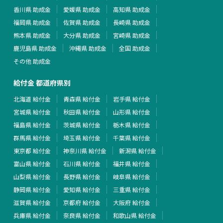
香川県 助成金
愛媛県 助成金
高知県 助成金
福岡県 助成金
佐賀県 助成金
長崎県 助成金
熊本県 助成金
大分県 助成金
宮崎県 助成金
鹿児島県 助成金
沖縄県 助成金
全国 助成金
その他 助成金
給付金 都道府県別
北海道 給付金
青森県 給付金
岩手県 給付金
宮城県 給付金
秋田県 給付金
山形県 給付金
福島県 給付金
茨城県 給付金
栃木県 給付金
群馬県 給付金
埼玉県 給付金
千葉県 給付金
東京都 給付金
神奈川県 給付金
新潟県 給付金
富山県 給付金
石川県 給付金
福井県 給付金
山梨県 給付金
長野県 給付金
岐阜県 給付金
静岡県 給付金
愛知県 給付金
三重県 給付金
滋賀県 給付金
京都府 給付金
大阪府 給付金
兵庫県 給付金
奈良県 給付金
和歌山県 給付金