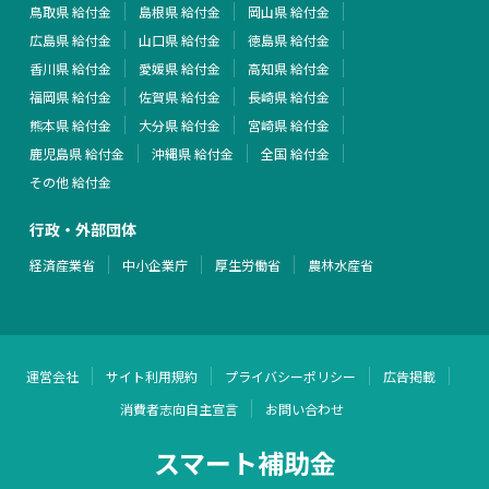
鳥取県 給付金
島根県 給付金
岡山県 給付金
広島県 給付金
山口県 給付金
徳島県 給付金
香川県 給付金
愛媛県 給付金
高知県 給付金
福岡県 給付金
佐賀県 給付金
長崎県 給付金
熊本県 給付金
大分県 給付金
宮崎県 給付金
鹿児島県 給付金
沖縄県 給付金
全国 給付金
その他 給付金
行政・外部団体
経済産業省
中小企業庁
厚生労働省
農林水産省
運営会社
サイト利用規約
プライバシーポリシー
広告掲載
消費者志向自主宣言
お問い合わせ
スマート補助金