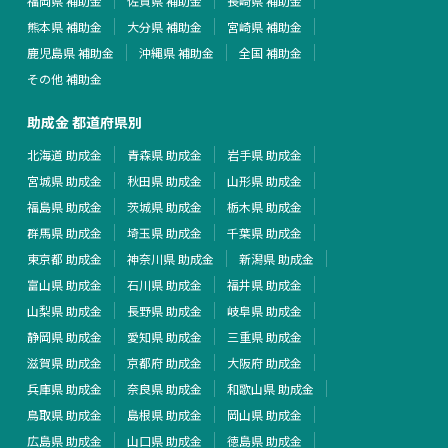
福岡県 補助金
佐賀県 補助金
長崎県 補助金
熊本県 補助金
大分県 補助金
宮崎県 補助金
鹿児島県 補助金
沖縄県 補助金
全国 補助金
その他 補助金
助成金 都道府県別
北海道 助成金
青森県 助成金
岩手県 助成金
宮城県 助成金
秋田県 助成金
山形県 助成金
福島県 助成金
茨城県 助成金
栃木県 助成金
群馬県 助成金
埼玉県 助成金
千葉県 助成金
東京都 助成金
神奈川県 助成金
新潟県 助成金
富山県 助成金
石川県 助成金
福井県 助成金
山梨県 助成金
長野県 助成金
岐阜県 助成金
静岡県 助成金
愛知県 助成金
三重県 助成金
滋賀県 助成金
京都府 助成金
大阪府 助成金
兵庫県 助成金
奈良県 助成金
和歌山県 助成金
鳥取県 助成金
島根県 助成金
岡山県 助成金
広島県 助成金
山口県 助成金
徳島県 助成金