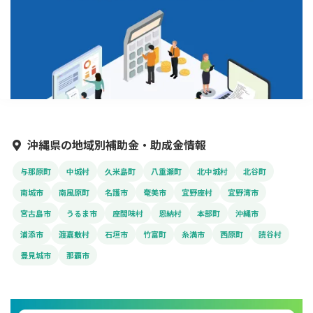
沖縄県の地域別補助金・助成金情報
与那原町
中城村
久米島町
八重瀬町
北中城村
北谷町
南城市
南風原町
名護市
奄美市
宜野座村
宜野湾市
宮古島市
うるま市
座間味村
恩納村
本部町
沖縄市
浦添市
渡嘉敷村
石垣市
竹富町
糸満市
西原町
読谷村
豊見城市
那覇市