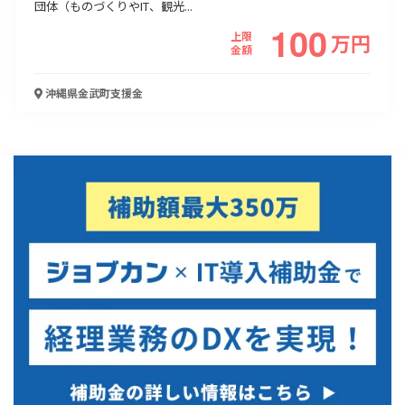
団体（ものづくりやIT、観光...
100
使い道
上限
万
円
金額
経営改善・経営強化
販路拡大
海外展開
設備投資
IT導入
人材採用・雇用
人材育成・福利厚生
特許・知的財産
沖縄県金武町
支援金
起業・創業
事業承継
災害・被災者支援
コロナ関連
環境・省エネ
テレワーク
受付中のみ
検索